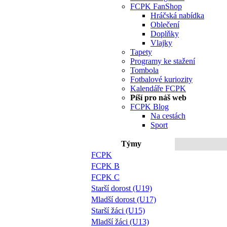
FCPK FanShop
Hráčská nabídka
Oblečení
Doplňky
Vlajky
Tapety
Programy ke stažení
Tombola
Fotbalové kuriozity
Kalendáře FCPK
Píší pro náš web
FCPK Blog
Na cestách
Sport
Týmy
FCPK
FCPK B
FCPK C
Starší dorost (U19)
Mladší dorost (U17)
Starší žáci (U15)
Mladší žáci (U13)