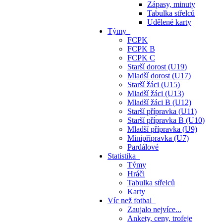
Zápasy, minuty
Tabulka střelců
Udělené karty
Týmy
FCPK
FCPK B
FCPK C
Starší dorost (U19)
Mladší dorost (U17)
Starší žáci (U15)
Mladší žáci (U13)
Mladší žáci B (U12)
Starší přípravka (U11)
Starší přípravka B (U10)
Mladší přípravka (U9)
Minipřípravka (U7)
Pardálové
Statistika
Týmy
Hráči
Tabulka střelců
Karty
Víc než fotbal
Zaujalo nejvíce...
Ankety, ceny, trofeje