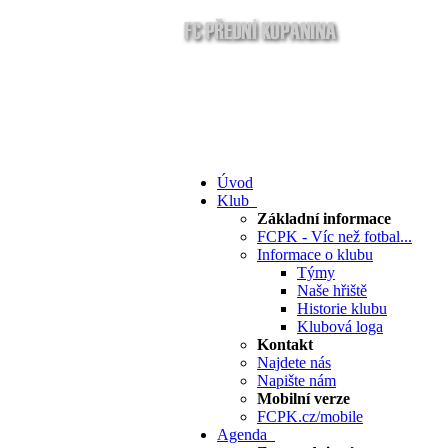
Úvod
Klub
Základní informace
FCPK - Víc než fotbal...
Informace o klubu
Týmy
Naše hřiště
Historie klubu
Klubová loga
Kontakt
Najdete nás
Napište nám
Mobilní verze
FCPK.cz/mobile
Agenda