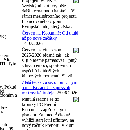
Propojení FCPK se
švédskými partnery píše
další významnou kapitolu. V
rámci mezinárodního projektu
financovaného z grantu
Evropské unie, který získala...
Červen na Kopanině: Od titulů
PK)
až po nové začátky
,
14.07.2026
Červen uzavřel sezonu
2025/2026 přesně tak, jak
žském
vou
SK
si ji budeme pamatovat – plný
911
. Tyto
silných emocí, sportovních
úspěchů i důležitých
klubových momentů. Slavili...
Zlatá tečka za sezonou: C-tým
ný. Pokud
a mladší žáci U13 převzali
ici
mistrovské trofeje
, 25.06.2026
vědomím a
Minulá sezona se do
kroniky FC Přední
 bez
Kopanina zapíše zlatým
 v
písmem. Zatímco Áčko už
vyhlíží start letní přípravy na
, kde
nový ročník Přeboru, v klubu
ělých 99