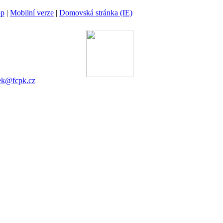
op
|
Mobilní verze
|
Domovská stránka (IE)
ina
 00 Praha 6
gánek
753 545
ek@fcpk.cz