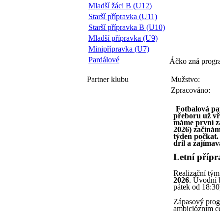
Mladší žáci B (U12)
Starší přípravka (U11)
Starší přípravka B (U10)
Mladší přípravka (U9)
Minipřípravka (U7)
Pardálové
Áčko zná progr
Partner
klubu
Mužstvo:
Zpracováno:
Fotbalová pau
přeboru už vř
máme první zá
2026) začínám
týden počkat. 
dril a zajíma
Letní přípr
Realizační tým
2026
. Úvodní 
pátek od 18:30
Zápasový progr
ambiciózním ce