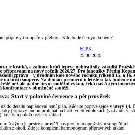
am přípravy i soupeře v přeboru. Kdo bude černým koněm?
FCPK
25.06.2026
za je krátká, a zatímco hráči teprve nabírají síly, zákulisí Pražsk
e přípravami na nový ročník 2026/27. Pro fanoušky Přední Kopa
sadní zprávu – v úvodním kole nového ročníku (víkend 15. a 16. 
e na hřišti soupeře. Na domácí premiéru u letiště si tak budeme m
Ještě než ale padne první soutěžní výkop, čeká náš A-tým intenzivn
vá konfrontace v obměněné soutěži.
ava: Start v polovině července a pět prověrek
 už do detailu naplánoval letní plán. Kádr se poprvé sejde
v úterý 14. 
bloky přípravy budou probíhat na hřišti ve Středolukách (vždy úterý, st
), kde tým položí fyzický základ.
am A-týmu je pestrý a prověří nás proti mimopražským soupeřům i
lkům z okolí. Zde je kompletní harmonogram přípravných utkání: