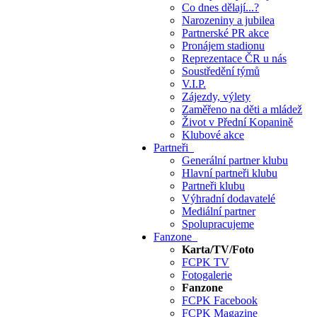
Co dnes dělají...?
Narozeniny a jubilea
Partnerské PR akce
Pronájem stadionu
Reprezentace ČR u nás
Soustředění týmů
V.I.P.
Zájezdy, výlety
Zaměřeno na děti a mládež
Život v Přední Kopanině
Klubové akce
Partneři
Generální partner klubu
Hlavní partneři klubu
Partneři klubu
Výhradní dodavatelé
Mediální partner
Spolupracujeme
Fanzone
Karta/TV/Foto
FCPK TV
Fotogalerie
Fanzone
FCPK Facebook
FCPK Magazine