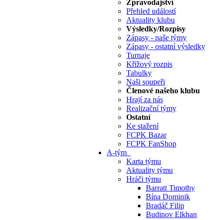
Zpravodajství
Přehled událostí
Aktuality klubu
Výsledky/Rozpisy
Zápasy - naše týmy
Zápasy - ostatní výsledky
Turnaje
Křížový rozpis
Tabulky
Naši soupeři
Členové našeho klubu
Hrají za nás
Realizační týmy
Ostatní
Ke stažení
FCPK Bazar
FCPK FanShop
A-tým
Karta týmu
Aktuality týmu
Hráči týmu
Barratt Timothy
Bína Dominik
Bradáč Filip
Budinov Elkhan