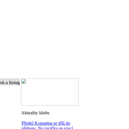
stagram a buďte s námi online...
Aktuality klubu
Přední Kopanina se těší do
přeboru. Na lavičku se vrací