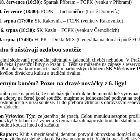
8. července (10:30):
Spartak Příbram – FCPK (venku v Příbrami)
. července (18:00):
FCPK – Tuchoměřice (hřiště Dobrovíz)
. srpna (17:00):
SK Rakovník – FCPK (venku v Rakovníku)
6. srpna (18:30):
SK Kazín – FCPK (venku v Černošicích)
. srpna (17:00):
FCPK – Dukla MIX (Generálka na domácí půdě FC
ahu 6 zůstávají ozdobou soutěže
elmi sledovaná regionální střetnutí v kalendáři chybět nebudou. V Pra
ět čekají prestižní bitvy o Prahu 6. Těšit se můžeme na zápasy s rezer
 B
a také na konfrontaci s naším partnerským klubem
SK Střešovice 1
skvělou diváckou kulisu a tradiční rivalitu.
erným koněm? Pozor na dravé nováčky z 6. ligy!
vního pole napovídá, že nadcházející ročník bude mimořádně vyrovna
 adepty na černé koně soutěže, musíme se jednoznačně podívat na troj
ostupujících z nižší soutěže. Ti do přeboru vtrhnou s obrovským sebe
 v zádech:
n Vršovice:
Tým, ze kterého jde strach. Celou minulou sezonou prošli
orážky! S bilancí 27 výher a 3 remíz ukázali naprosto brutální stabilitu a
budou kousat hned od začátku.
Raptors:
Klub s mezinárodní identitou potvrdil obrovskou domácí sílu
porazitelnost (stejně jako další dva postupující). V útoku nastříleli skv