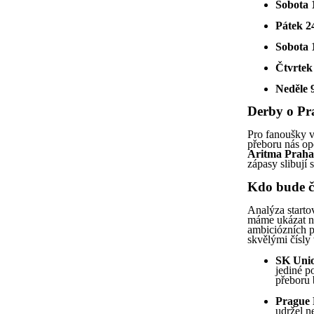
Sobota 1
Pátek 24
Sobota 1
Čtvrtek 
Neděle 9
Derby o Pr
Pro fanoušky v
přeboru nás op
Aritma Praha
zápasy slibují 
Kdo bude č
Analýza starto
máme ukázat na
ambiciózních p
skvělými čísly
SK Unio
jediné p
přeboru 
Prague 
udržel ne