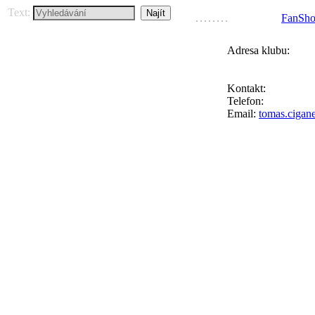
Text:
FanSh
Adresa klubu:
FC Přední Kopan
Ke Goniu 123, 164
Kontakt:
Tomáš Ci
Telefon:
+420 777 
Email:
tomas.cigan