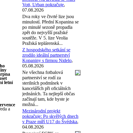
Vott, Urban pokračuje
,
07.08.2026
Dva roky ve čtvrté lize jsou
minulostí. Přední Kopanina se
po minulé sezoně propadla
zpět do nejvyšší pražské
soutěže. V 5. lize Veolia
Pražská teplárenská...
Z hospodského setkání se
zrodilo ideální partnerství
Kopaniny s firmou Nidelo
,
ého
05.08.2026
niny
Ne všechna fotbalová
srpna
partnerství se rodí za
uset
í letní
sterilních podmínek v
kancelářích při oficiálních
jednáních. Ta nejlepší občas
začínají tam, kde byste je
možná...
července
ředa a
Mezinárodní projekt
pokračuje: Po skvělých dnech
v Praze míří U17 do Švédska
,
04.08.2026