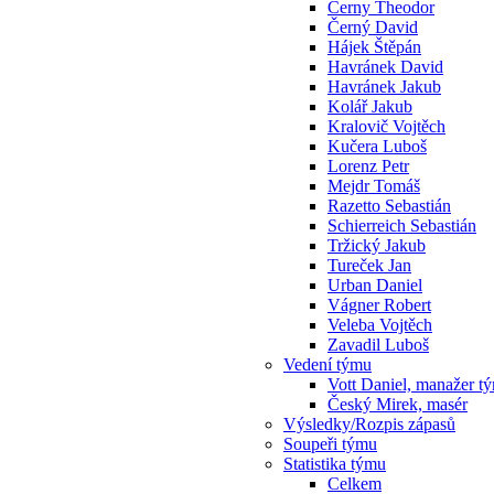
Cerny Theodor
Černý David
Hájek Štěpán
Havránek David
Havránek Jakub
Kolář Jakub
Kralovič Vojtěch
Kučera Luboš
Lorenz Petr
Mejdr Tomáš
Razetto Sebastián
Schierreich Sebastián
Tržický Jakub
Tureček Jan
Urban Daniel
Vágner Robert
Veleba Vojtěch
Zavadil Luboš
Vedení týmu
Vott Daniel, manažer t
Český Mirek, masér
Výsledky/Rozpis zápasů
Soupeři týmu
Statistika týmu
Celkem