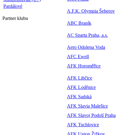
Pardálové
A.F.K. Olympia Šeberov
Partner
klubu
ABC Braník
AC Sparta Praha, a.s.
Aero Odolena Voda
AFC Ewell
AFK Horoměřice
AFK Libčice
AFK Loděnice
AFK Sadská
AFK Slavia Malešice
AFK Slavoj Podolí Praha
AFK Tuchlovice
AFK Union Žižkov