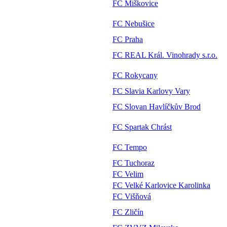
FC Miškovice
FC Nebušice
FC Praha
FC REAL Král. Vinohrady s.r.o.
FC Rokycany
FC Slavia Karlovy Vary
FC Slovan Havlíčkův Brod
FC Spartak Chrást
FC Tempo
FC Tuchoraz
FC Velim
FC Velké Karlovice Karolinka
FC Višňová
FC Zličín