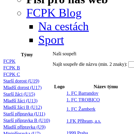
FCPK Blog
Na cestách
Sport
Naši soupeři
Týmy
FCPK
Najít soupeře dle názvu (min. 2 znaky):
FCPK B
FCPK C
Starší dorost (U19)
Logo
Název týmu
Mladší dorost (U17)
1. FC Barrandov
Starší žáci (U15)
1. FC TROBICO
Mladší žáci (U13)
Mladší žáci B (U12)
1. FC Žamberk
Starší přípravka (U11)
Starší přípravka B (U10)
1.FK Příbram, a.s.
Mladší přípravka (U9)
1999 Praha
Minipřípravka (U7)