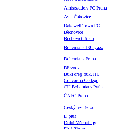
Ambassadors FC Praha
Avia Čakovice
Bakewell Town FC
Běchovice
Běchovičtí Sršni
Bohemians 1905, a.s.
Bohemians Praha
Břevnov
Büki öreg-fiuk, HU
Concordia College
CU Bohemians Praha
ČAFC Praha
Český lev Beroun
D plus
Dolní Měcholupy
FAA Zbura