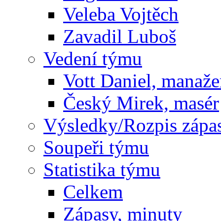
Veleba Vojtěch
Zavadil Luboš
Vedení týmu
Vott Daniel, manaže
Český Mirek, masér
Výsledky/Rozpis zápa
Soupeři týmu
Statistika týmu
Celkem
Zápasy, minuty