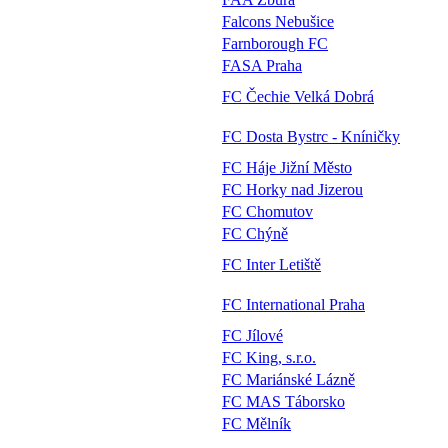
Falcons Nebušice
Farnborough FC
FASA Praha
FC Čechie Velká Dobrá
FC Dosta Bystrc - Kníničky
FC Háje Jižní Město
FC Horky nad Jizerou
FC Chomutov
FC Chýně
FC Inter Letiště
FC International Praha
FC Jílové
FC King, s.r.o.
FC Mariánské Lázně
FC MAS Táborsko
FC Mělník