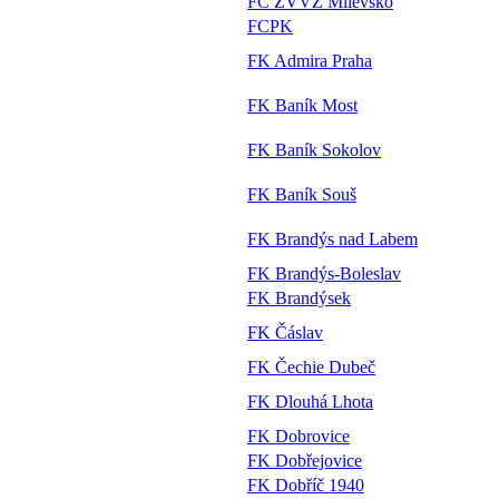
FC ZVVZ Milevsko
FCPK
FK Admira Praha
FK Baník Most
FK Baník Sokolov
FK Baník Souš
FK Brandýs nad Labem
FK Brandýs-Boleslav
FK Brandýsek
FK Čáslav
FK Čechie Dubeč
FK Dlouhá Lhota
FK Dobrovice
FK Dobřejovice
FK Dobříč 1940