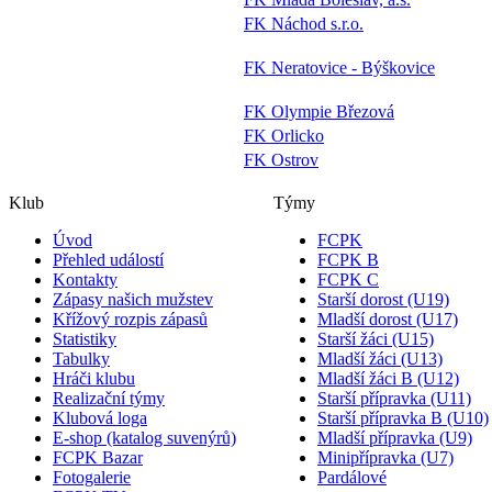
FK Náchod s.r.o.
FK Neratovice - Býškovice
FK Olympie Březová
FK Orlicko
FK Ostrov
Klub
Týmy
Úvod
FCPK
Přehled událostí
FCPK B
Kontakty
FCPK C
Zápasy našich mužstev
Starší dorost (U19)
Křížový rozpis zápasů
Mladší dorost (U17)
Statistiky
Starší žáci (U15)
Tabulky
Mladší žáci (U13)
Hráči klubu
Mladší žáci B (U12)
Realizační týmy
Starší přípravka (U11)
Klubová loga
Starší přípravka B (U10)
E-shop (katalog suvenýrů)
Mladší přípravka (U9)
FCPK Bazar
Minipřípravka (U7)
Fotogalerie
Pardálové