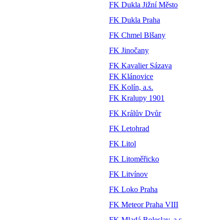
FK Dukla Jižní Město
FK Dukla Praha
FK Chmel Blšany
FK Jinočany
FK Kavalier Sázava
FK Klánovice
FK Kolín, a.s.
FK Kralupy 1901
FK Králův Dvůr
FK Letohrad
FK Litol
FK Litoměřicko
FK Litvínov
FK Loko Praha
FK Meteor Praha VIII
FK Mladá Boleslav, a.s.