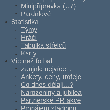
Minipřípravka (U7)
Pardálové
Statistika
Týmy
Hráči
Tabulka střelců
Karty
Víc než fotbal
Zaujalo nejvíce...
Ankety, ceny, trofeje
Co dnes dělají...?
Narozeniny a jubilea
Partnerské PR akce
Pronájem stadionu