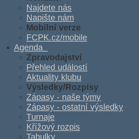
Najdete nás
Napište nám
Mobilní verze
FCPK.cz/mobile
Agenda
Zpravodajství
Přehled událostí
Aktuality klubu
Výsledky/Rozpisy
Zápasy - naše týmy
Zápasy - ostatní výsledky
Turnaje
Křížový rozpis
Tabulky