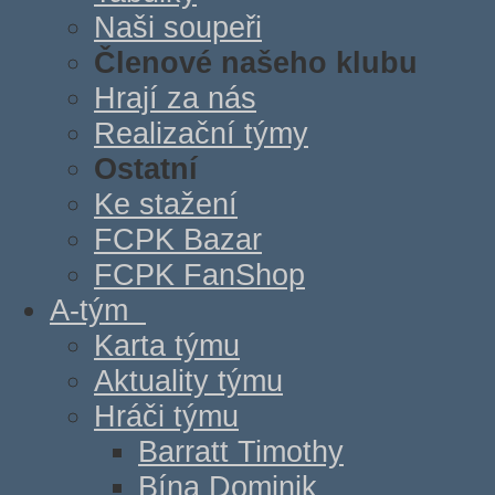
Naši soupeři
Členové našeho klubu
Hrají za nás
Realizační týmy
Ostatní
Ke stažení
FCPK Bazar
FCPK FanShop
A-tým
Karta týmu
Aktuality týmu
Hráči týmu
Barratt Timothy
Bína Dominik