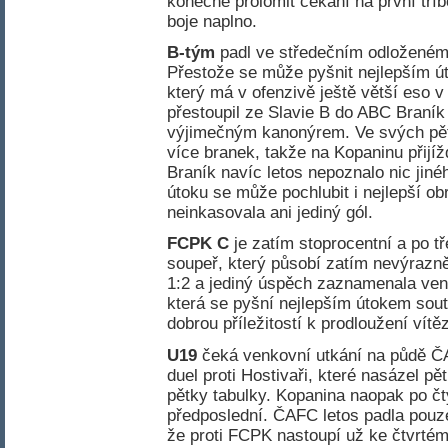
konečně prolomit čekání na první tří
boje naplno.
B-tým
padl ve středečním odloženém
Přestože se může pyšnit nejlepším út
který má v ofenzivě ještě větší eso v
přestoupil ze Slavie B do ABC Braník 
výjimečným kanonýrem. Ve svých pěti 
více branek, takže na Kopaninu přijí
Braník navíc letos nepoznalo nic jiné
útoku se může pochlubit i nejlepší ob
neinkasovala ani jediný gól.
FCPK C
je zatím stoprocentní a po t
soupeř, který působí zatím nevýrazn
1:2 a jediný úspěch zaznamenala ven
která se pyšní nejlepším útokem sout
dobrou příležitostí k prodloužení vítě
U19
čeká venkovní utkání na půdě ČA
duel proti Hostivaři, které nasázel pě
pětky tabulky. Kopanina naopak po č
předposlední. ČAFC letos padla pouz
že proti FCPK nastoupí už ke čtvrt