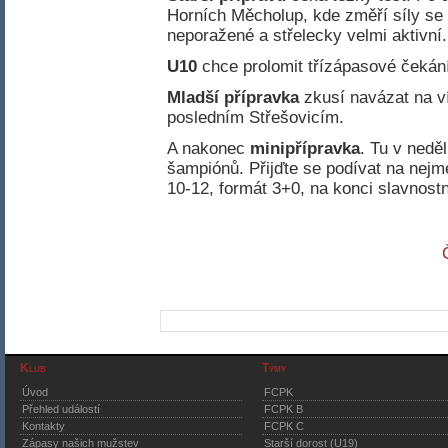
Horních Měcholup, kde změří síly se s
neporažené a střelecky velmi aktivní.
U10
chce prolomit třízápasové čekán
Mladší přípravka
zkusí navázat na v
posledním Střešovicím.
A nakonec
minipřípravka
. Tu v nedě
šampiónů. Přijďte se podívat na nejm
10-12, formát 3+0, na konci slavnostn
Klub
Týmy
Úvod
FCPK
Přehled událostí
FCPK B
Kontakty
FCPK C
Zápasy našich mužstev
Starší dorost (U19)