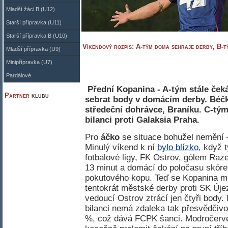
Mladší žáci B (U12)
Starší přípravka (U11)
Starší přípravka B (U10)
Víkendový rozpis: A-tým doma sehraje derby, B-t
Mladší přípravka (U9)
Minipřípravka (U7)
Pardálové
Přední Kopanina - A-tým stále čeká
Partner
klubu
sebrat body v domácím derby. Béčk
středeční dohrávce, Braníku. C-tým
bilanci proti Galaksia Praha.
Pro
áčko
se situace bohužel nemění –
Minulý víkend k ní
bylo blízko
, když 
fotbalové ligy, FK Ostrov, gólem Raz
13 minut a domácí do poločasu skóre 
pokutového kopu. Teď se Kopanina mus
tentokrát městské derby proti SK Újez
vedoucí Ostrov ztrácí jen čtyři body.
bilanci nemá zdaleka tak přesvědčivo
%, což dává FCPK šanci. Modročervení