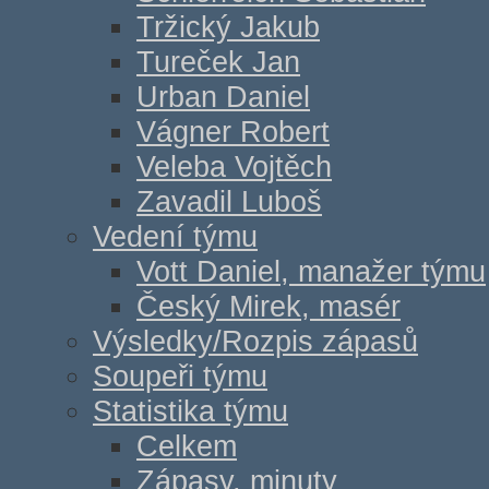
Tržický Jakub
Tureček Jan
Urban Daniel
Vágner Robert
Veleba Vojtěch
Zavadil Luboš
Vedení týmu
Vott Daniel, manažer týmu
Český Mirek, masér
Výsledky/Rozpis zápasů
Soupeři týmu
Statistika týmu
Celkem
Zápasy, minuty