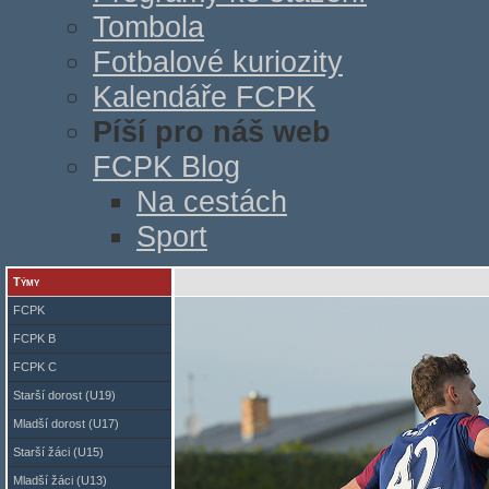
Tombola
Fotbalové kuriozity
Kalendáře FCPK
Píší pro náš web
FCPK Blog
Na cestách
Sport
Týmy
FCPK
FCPK B
FCPK C
Starší dorost (U19)
Mladší dorost (U17)
Starší žáci (U15)
Mladší žáci (U13)