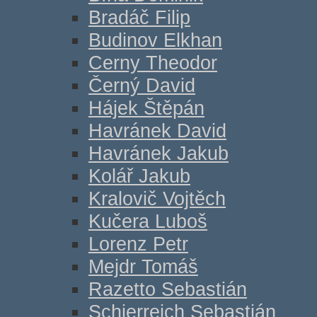
Bradáč Filip
Budinov Elkhan
Cerny Theodor
Černý David
Hájek Štěpán
Havránek David
Havránek Jakub
Kolář Jakub
Kralovič Vojtěch
Kučera Luboš
Lorenz Petr
Mejdr Tomáš
Razetto Sebastián
Schierreich Sebastián