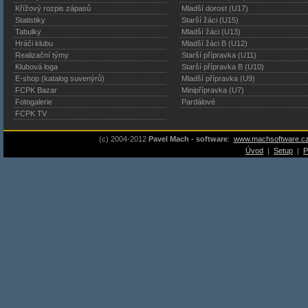
Křížový rozpis zápasů
Mladší dorost (U17)
Statistiky
Starší žáci (U15)
Tabulky
Mladší žáci (U13)
Hráči klubu
Mladší žáci B (U12)
Realizační týmy
Starší přípravka (U11)
Klubová loga
Starší přípravka B (U10)
E-shop (katalog suvenýrů)
Mladší přípravka (U9)
FCPK Bazar
Minipřípravka (U7)
Fotogalerie
Pardálové
FCPK TV
(c) 2004-2012
Pavel Mach - software
:
www.machsoftware.c
Úvod
|
Setup
|
P