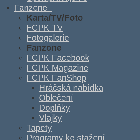
Fanzone
Karta/TV/Foto
FCPK TV
Fotogalerie
Fanzone
FCPK Facebook
FCPK Magazine
FCPK FanShop
Hráčská nabídka
Oblečení
Doplňky
Vlajky
Tapety
Programy ke stažení