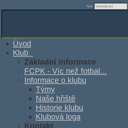
Text:
Úvod
Klub
Základní informace
FCPK - Víc než fotbal...
Informace o klubu
Týmy
Naše hřiště
Historie klubu
Klubová loga
Kontakt