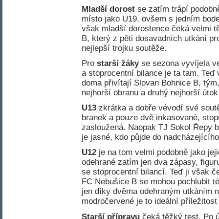
Mladší dorost
se zatím trápí podobně
místo jako U19, ovšem s jedním bod
však mladší dorostence čeká velmi 
B, který z pěti dosavadních utkání p
nejlepší trojku soutěže.
Pro
starší žáky
se sezona vyvíjela ve
a stoprocentní bilance je ta tam. Teď 
doma přivítají Slovan Bohnice B, tým
nejhorší obranu a druhý nejhorší útok
U13
zkrátka a dobře vévodí své sout
branek a pouze dvě inkasované, stopr
zasloužená. Naopak TJ Sokol Řepy bě
je jasné, kdo půjde do nadcházejícího 
U12
je na tom velmi podobně jako jej
odehrané zatím jen dva zápasy, figuru
se stoprocentní bilancí. Teď ji však 
FC Nebušice B se mohou pochlubit té
jen díky dvěma odehraným utkáním nav
modročervené je to ideální příležitost 
Starší přípravu
čeká těžký test. Po 