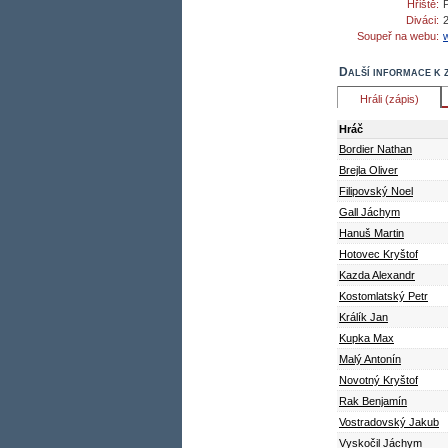
Hřiště:
Diváci:
Soupeř na webu:
Další informace k 
Hráli (zápis)
Hráč
Bordier Nathan
Brejla Oliver
Filipovský Noel
Gall Jáchym
Hanuš Martin
Hotovec Kryštof
Kazda Alexandr
Kostomlatský Petr
Králík Jan
Kupka Max
Malý Antonín
Novotný Kryštof
Rak Benjamín
Vostradovský Jakub
Vyskočil Jáchym