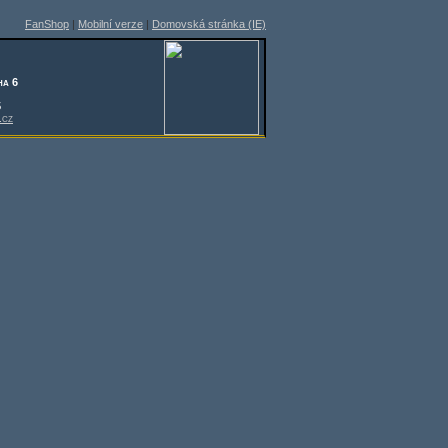
FanShop
|
Mobilní verze
|
Domovská stránka (IE)
ha 6
5
.cz