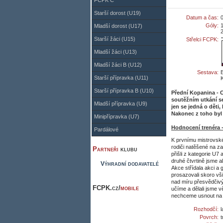
FCPK C
Starší dorost (U19)
Datum a čas:
Góly:
1
Mladší dorost (U17)
2
Starší žáci (U15)
Střelci FCPK:
Mladší žáci (U13)
Mladší žáci B (U12)
Sestava:
B
Starší přípravka (U11)
K
Starší přípravka B (U10)
Přední Kopanina - 
soutěžním utkání se
Mladší přípravka (U9)
jen se jedná o děti,
Nakonec z toho byl
Minipřípravka (U7)
Hodnocení trenéra -
Pardálové
K prvnímu mistrovské
rodiči natěšené na za
Partneři
klubu
přišli z kategorie U7
druhé čtvrtině jsme 
Výhradní dodavatelé
Akce střídala akci a
prosazovali skoro vši
nad míru přesvědčivý,
FCPK.cz/
mobile
učíme a dělali jsme 
nechceme usnout na v
Rozhodčí:
l
Povrch:
t