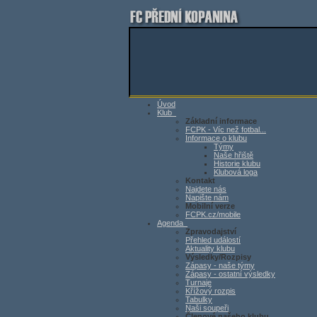
Úvod
Klub
Základní informace
FCPK - Víc než fotbal...
Informace o klubu
Týmy
Naše hřiště
Historie klubu
Klubová loga
Kontakt
Najdete nás
Napište nám
Mobilní verze
FCPK.cz/mobile
Agenda
Zpravodajství
Přehled událostí
Aktuality klubu
Výsledky/Rozpisy
Zápasy - naše týmy
Zápasy - ostatní výsledky
Turnaje
Křížový rozpis
Tabulky
Naši soupeři
Členové našeho klubu