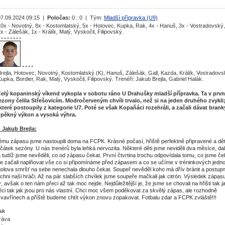
07.09.2024 09:15 |
Poločas:
0 : 0 | Tým:
Mladší přípravka (U9)
0x - Novotný, 8x - Kostomlatský, 5x - Hotovec, Kupka, Rak, 4x - Hanuš, 3x - Vostradovský,
x - Zálešák, 1x - Králík, Malý, Vyskočil, Filipovský.
rejla, Hotovec, Novotný, Kostomlatský (K), Hanuš, Zálešák, Gall, Kazda, Králík, Vostradovs
upka, Bordier, Rak, Malý, Vyskočil, Filipovský. Trenéři: Jakub Brejla, Gabriel Halák.
Celý kopaninský víkend vykopla v sobotu ráno U Drahušky mladší přípravka. Ta v prv
zony čelila Střešovicím. Modročerveným chvíli trvalo, než si na jeden druhého zvykli
 které postoupily z kategorie U7. Poté se však Kopaňáci rozehráli, a začali dávat brank
 pěkný výkon a vysoká výhra.
 Jakub Brejla:
mu zápasu jsme nastoupili doma na FCPK. Krásné počasí, hřiště perfektně připravené a dět
čátek sezóny. U nás trenérů byla lehká nervozita. Některé děti jsme neviděli dva měsíce, dalš
 a tudíž jsme nevěděli, co od zápasu čekat. První čtvrtina trochu odpovídala tomu, co jsme ček
ale začali naplňovat vše co si připomínáme před zápasem a co se učíme v tréninkových jedn
 golova smršť na sebe nenechala dlouho čekat. Soupeř nevěděl koho má dřív bránit a postup
chni naši hráči. Až na pár slabších chvílek jsme soupeře mačkali jak citrón. Výsledek zápasu
 avšak o ten nám přeci až tak moc nejde. Nejdůležitější je, že jsme se chovali na hřišti tak j
věci tak jak jsou pro nás vlastní. Chci moc všem poděkovat za skvělý zápas, ale rozhodně
avřínech a příště budeme chtít výkon znovu zopakovat. Fotbalu zdar a FCPK zvláště!!!
aik
ráva