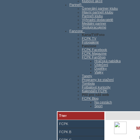
Klubové akce
Partneři
Generální partner klubu
Hlavní partneři klubu
Partneři klubu
Výhradní dodavatelé
Mediální partner
Spolupracujeme
Fanzone
Karta/TV/Foto
FCPK TV
Fotogalerie
Fanzone
FCPK Facebook
FCPK Magazine
FCPK FanShop
Hráčská nabídka
Oblečení
Doplňky
Vlajky
Tapety
Programy ke stažení
Tombola
Fotbalové kuriozity
Kalendáře FCPK
Píší pro náš web
FCPK Blog
Na cestách
Sport
Týmy
FCPK
M
FCPK B