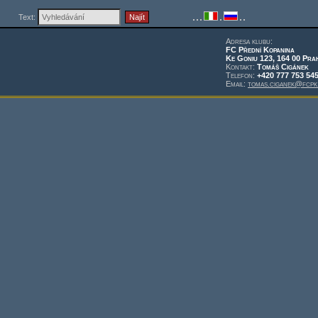
Text:
Adresa klubu:
FC Přední Kopanina
Ke Goniu 123, 164 00 Pra
Kontakt:
Tomáš Cigánek
Telefon:
+420 777 753 54
Email:
tomas.ciganek@fcpk