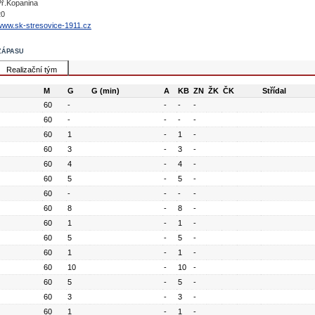
Př.Kopanina
20
www.sk-stresovice-1911.cz
zápasu
Realizační tým
M
G
G (min)
A
KB
ZN
ŽK
ČK
Střídal
60
-
-
-
-
60
-
-
-
-
60
1
-
1
-
60
3
-
3
-
60
4
-
4
-
60
5
-
5
-
60
-
-
-
-
60
8
-
8
-
60
1
-
1
-
60
5
-
5
-
60
1
-
1
-
60
10
-
10
-
60
5
-
5
-
60
3
-
3
-
60
1
-
1
-