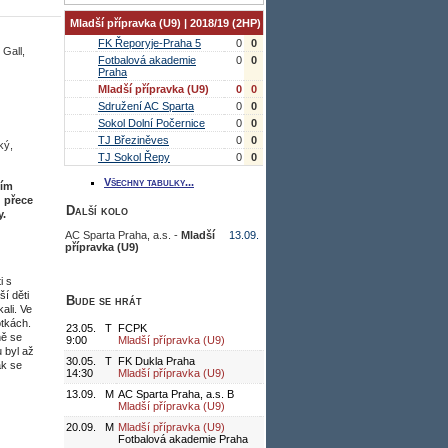
Mladší přípravka (U9) | 2018/19 (2HP)
FK Řeporyje-Praha 5
0
0
 Gall,
Fotbalová akademie
0
0
Praha
Mladší přípravka (U9)
0
0
Sdružení AC Sparta
0
0
Sokol Dolní Počernice
0
0
TJ Březiněves
0
0
ký,
TJ Sokol Řepy
0
0
Všechny tabulky...
ním
; přece
Další kolo
y.
AC Sparta Praha, a.s. -
Mladší
13.09.
přípravka (U9)
i s
í děti
Bude se hrát
ali. Ve
otkách.
23.05.
T
FCPK
ně se
9:00
Mladší přípravka (U9)
 byl až
30.05.
T
FK Dukla Praha
ak se
14:30
Mladší přípravka (U9)
13.09.
M
AC Sparta Praha, a.s. B
Mladší přípravka (U9)
20.09.
M
Mladší přípravka (U9)
Fotbalová akademie Praha