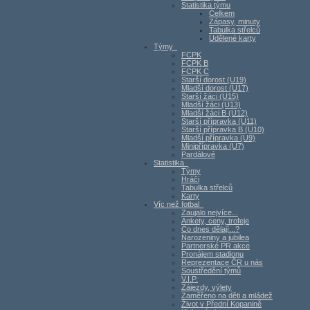
Statistika týmu
Celkem
Zápasy, minuty
Tabulka střelců
Udělené karty
Týmy
FCPK
FCPK B
FCPK C
Starší dorost (U19)
Mladší dorost (U17)
Starší žáci (U15)
Mladší žáci (U13)
Mladší žáci B (U12)
Starší přípravka (U11)
Starší přípravka B (U10)
Mladší přípravka (U9)
Minipřípravka (U7)
Pardálové
Statistika
Týmy
Hráči
Tabulka střelců
Karty
Víc než fotbal
Zaujalo nejvíce...
Ankety, ceny, trofeje
Co dnes dělají...?
Narozeniny a jubilea
Partnerské PR akce
Pronájem stadionu
Reprezentace ČR u nás
Soustředění týmů
V.I.P.
Zájezdy, výlety
Zaměřeno na děti a mládež
Život v Přední Kopanině