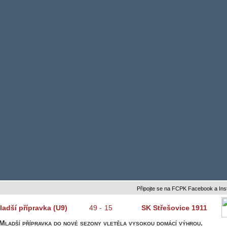
Připojte se na FCPK Facebook a Instagram
ladší přípravka (U9)
49
-
15
SK Střešovice 1911
Mladší přípravka do nové sezony vletěla vysokou domácí výhrou.