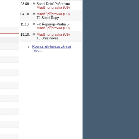
28.09.
M
Sokol Dolní Počernice
Mladší přípravka (U9)
04.10.
M
Mladší přípravka (U9)
TJ Sokol Řepy
11.10.
M
FK Řeporyje-Praha 5
Mladší přípravka (U9)
18.10.
M
Mladší přípravka (U9)
TJ Březiněves
Kompletní přehled zápasů
týmu...