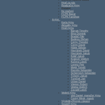
Hrají za nás
Realizační týmy
Ostatní
Ke stažení
FCPK Bazar
FCPK FanShop
A-tým
Karta týmu
Aktuality týmu
Hráči týmu
Barratt Timothy
Bína Dominik
Bradáč Filip
Budinov Elkhan
Cerny Theodor
Černý David
Hájek Štěpán
Havránek David
Havránek Jakub
Kolář Jakub
Kralovič Vojtěch
Kučera Luboš
Lorenz Petr
Mejdr Tomáš
Razetto Sebastián
Schierreich Sebastián
Tržický Jakub
Tureček Jan
Urban Daniel
Vágner Robert
Veleba Vojtěch
Zavadil Luboš
Vedení týmu
Vott Daniel, manažer týmu
Český Mirek, masér
Výsledky/Rozpis zápasů
Soupeři týmu