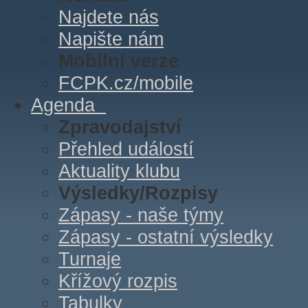
Najdete nás
Napište nám
Mobilní verze
FCPK.cz/mobile
Agenda
Zpravodajství
Přehled událostí
Aktuality klubu
Výsledky/Rozpisy
Zápasy - naše týmy
Zápasy - ostatní výsledky
Turnaje
Křížový rozpis
Tabulky