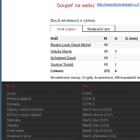
Soupeř na webu:
http://www.fkstredokluky.cz/
Další informace k zápasu
Hráli (zápis)
Realizační tým
Hráč
M
G
G (min)
Bouton Louis David Michel
68
-
Holuša Marek
68
3
Schwippel David
68
-
Soukup Tomáš
68
1
Celkem:
272
4
M=odehrané minuty, G=góly, A=asistence, KB=kanadské b
Klub
Týmy
Úvod
FCPK
Přehled událostí
FCPK B
Kontakty
FCPK C
Zápasy našich mužstev
Starší dorost (U19)
Křížový rozpis zápasů
Mladší dorost (U17)
Statistiky
Starší žáci (U15)
Tabulky
Mladší žáci (U13)
Hráči klubu
Mladší žáci B (U12)
Realizační týmy
Starší přípravka (U11)