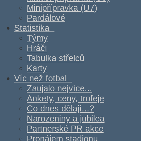
Minipřípravka (U7)
Pardálové
Statistika
Týmy
Hráči
Tabulka střelců
Karty
Víc než fotbal
Zaujalo nejvíce...
Ankety, ceny, trofeje
Co dnes dělají...?
Narozeniny a jubilea
Partnerské PR akce
Pronájem stadionu