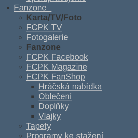
Fanzone
Karta/TV/Foto
FCPK TV
Fotogalerie
Fanzone
FCPK Facebook
FCPK Magazine
FCPK FanShop
Hráčská nabídka
Oblečení
Doplňky
Vlajky
Tapety
Programy ke stažení