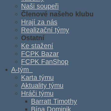
Naši soupeři
Členové našeho klubu
Hrají za nás
Realizační týmy
Ostatní
Ke stažení
FCPK Bazar
FCPK FanShop
A-tým
Karta týmu
Aktuality týmu
Hráči týmu
Barratt Timothy
Bína Dominik