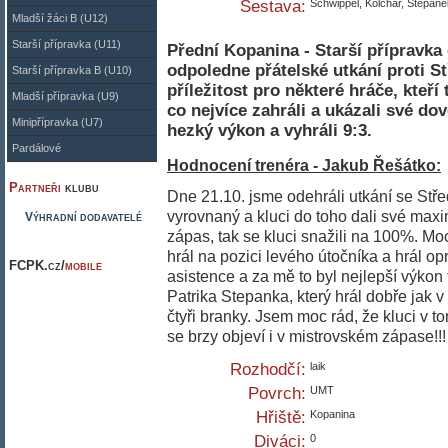
Sestava:
Schwippel, Kolchar, Stepane
Mladší žáci B (U12)
Starší přípravka (U11)
Přední Kopanina - Starší přípravka
odpoledne přátelské utkání proti 
Starší přípravka B (U10)
příležitost pro některé hráče, kteří
Mladší přípravka (U9)
co nejvíce zahráli a ukázali své do
Minipřípravka (U7)
hezký výkon a vyhráli 9:3.
Pardálové
Hodnocení trenéra - Jakub Řešátko:
Partneři
klubu
Dne 21.10. jsme odehráli utkání se Stř
vyrovnaný a kluci do toho dali své maxi
Výhradní dodavatelé
zápas, tak se kluci snažili na 100%. Moc
hrál na pozici levého útočníka a hrál op
FCPK.cz/
mobile
asistence a za mě to byl nejlepší výkon
Patrika Stepanka, který hrál dobře jak v 
čtyři branky. Jsem moc rád, že kluci v to
se brzy objeví i v mistrovském zápase!!!
Rozhodčí:
laik
Povrch:
UMT
Hřiště:
Kopanina
Diváci:
0