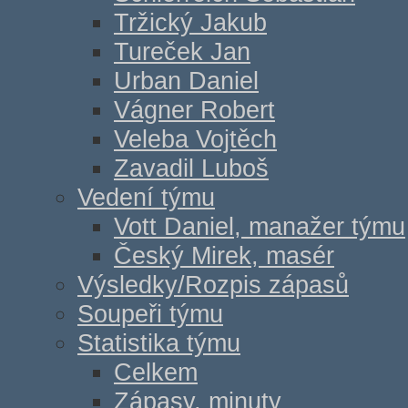
Tržický Jakub
Tureček Jan
Urban Daniel
Vágner Robert
Veleba Vojtěch
Zavadil Luboš
Vedení týmu
Vott Daniel, manažer týmu
Český Mirek, masér
Výsledky/Rozpis zápasů
Soupeři týmu
Statistika týmu
Celkem
Zápasy, minuty