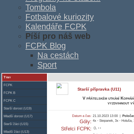
Tombola
Fotbalové kuriozity
Kalendáře FCPK
Píší pro náš web
FCPK Blog
Na cestách
Sport
Týmy
FCPK
Starší přípravka (U11)
FCPK B
V přátelském utkání Kopaňá
FCPK C
vyzdvihnout v
Starší dorost (U19)
Datum a čas:
21.10.2023 13:00 |
Poloča
Mladší dorost (U17)
Góly:
4x - Stepanek, 3x - Holuša, 
Starší žáci (U15)
Střelci FCPK:
(),
Mladší žáci (U13)