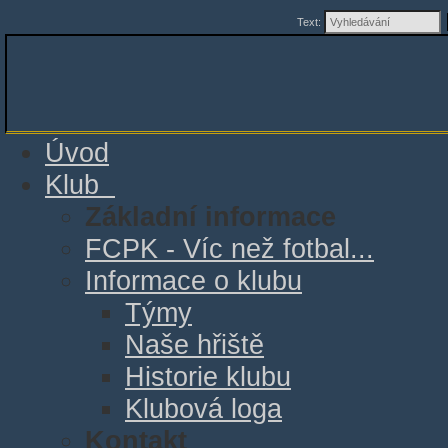
Text:
Úvod
Klub
Základní informace
FCPK - Víc než fotbal...
Informace o klubu
Týmy
Naše hřiště
Historie klubu
Klubová loga
Kontakt