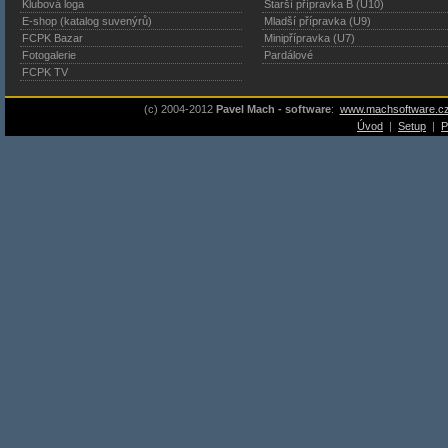
Klubová loga
Starší přípravka B (U10)
E-shop (katalog suvenýrů)
Mladší přípravka (U9)
FCPK Bazar
Minipřípravka (U7)
Fotogalerie
Pardálové
FCPK TV
(c) 2004-2012
Pavel Mach - software
:
www.machsoftware.c
Úvod
|
Setup
|
P