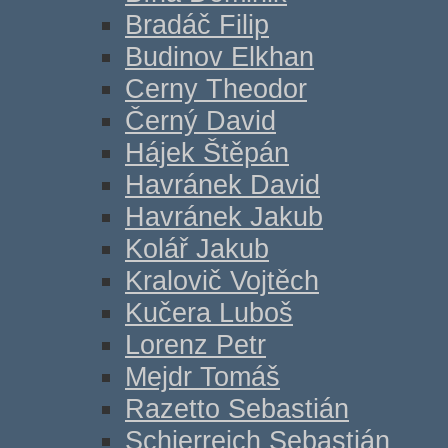
Bradáč Filip
Budinov Elkhan
Cerny Theodor
Černý David
Hájek Štěpán
Havránek David
Havránek Jakub
Kolář Jakub
Kralovič Vojtěch
Kučera Luboš
Lorenz Petr
Mejdr Tomáš
Razetto Sebastián
Schierreich Sebastián