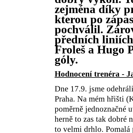
zejména díky pr
kterou po zápas
pochválil. Zárov
předních liniích
Froleš a Hugo Pl
góly.
Hodnocení trenéra - J
Dne 17.9. jsme odehrál
Praha. Na mém hřišti (K
poměrně jednoznačné ut
herně to zas tak dobré 
to velmi drhlo. Pomalá 