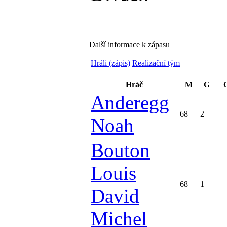
Další informace k zápasu
Hráli (zápis)
Realizační tým
Hráč
M
G
Anderegg
68
2
Noah
Bouton
Louis
68
1
David
Michel