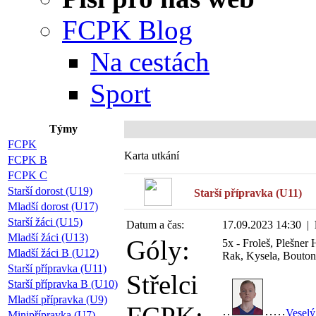
FCPK Blog
Na cestách
Sport
Týmy
P
FCPK
Karta utkání
FCPK B
FCPK C
Starší dorost (U19)
Starší přípravka (U11)
Mladší dorost (U17)
Starší žáci (U15)
Datum a čas:
17.09.2023 14:30 |
Mladší žáci (U13)
Góly:
5x - Froleš, Plešner 
Mladší žáci B (U12)
Rak, Kysela, Bouto
Starší přípravka (U11)
Střelci
Starší přípravka B (U10)
Mladší přípravka (U9)
Veselý
Minipřípravka (U7)