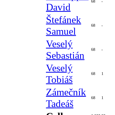
68
-
David
Štefánek
68
-
Samuel
Veselý
68
-
Sebastián
Veselý
68
1
Tobiáš
Zámečník
68
1
Tadeáš