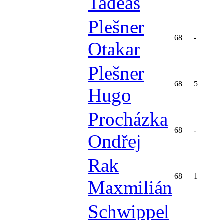
Tadeáš
Plešner
68
-
Otakar
Plešner
68
5
Hugo
Procházka
68
-
Ondřej
Rak
68
1
Maxmilián
Schwippel