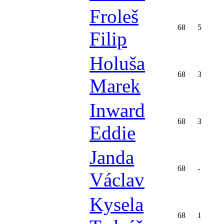
Froleš
68
5
Filip
Holuša
68
3
Marek
Inward
68
3
Eddie
Janda
68
-
Václav
Kysela
68
1