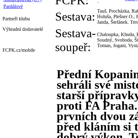
FCPK:
Pardálové
Tauš, Procházka, Rak
Sestava:
Holuša, Plešner O., 
Partneři
klubu
Janda, Štefánek. Tre
Výhradní dodavatelé
Sestava-
Chaloupka, Khuda, K
Soudný, Svoboda, Što
soupeř:
Toman, Jogani, Vysta
FCPK.cz/
mobile
Přední Kopanina
sehráli své mis
starší přípravky
proti FA Praha
prvních dvou z
před kláním si t
dobrý výkon. Te