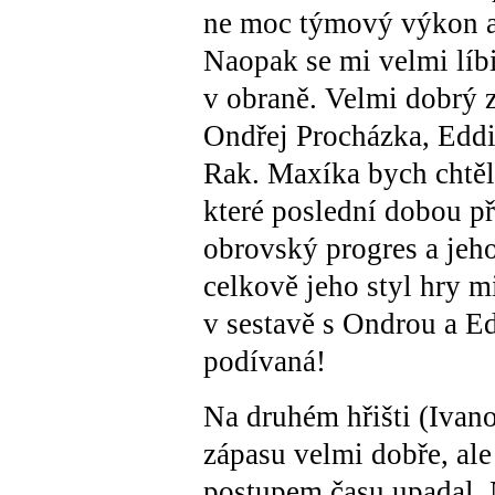
ne moc týmový výkon a
Naopak se mi velmi líbi
v obraně. Velmi dobrý z
Ondřej Procházka, Edd
Rak. Maxíka bych chtěl
které poslední dobou př
obrovský progres a jeh
celkově jeho styl hry m
v sestavě s Ondrou a E
podívaná!
Na druhém hřišti (Ivanov
zápasu velmi dobře, ale
postupem času upadal. N