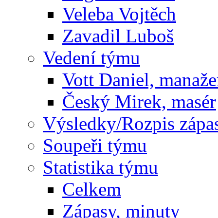
Veleba Vojtěch
Zavadil Luboš
Vedení týmu
Vott Daniel, manaže
Český Mirek, masér
Výsledky/Rozpis zápa
Soupeři týmu
Statistika týmu
Celkem
Zápasy, minuty