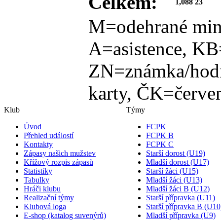
Celkem:
1,088
23
M=odehrané min
A=asistence, KB
ZN=známka/hodn
karty, ČK=červen
Klub
Týmy
Úvod
FCPK
Přehled událostí
FCPK B
Kontakty
FCPK C
Zápasy našich mužstev
Starší dorost (U19)
Křížový rozpis zápasů
Mladší dorost (U17)
Statistiky
Starší žáci (U15)
Tabulky
Mladší žáci (U13)
Hráči klubu
Mladší žáci B (U12)
Realizační týmy
Starší přípravka (U11)
Klubová loga
Starší přípravka B (U10
E-shop (katalog suvenýrů)
Mladší přípravka (U9)