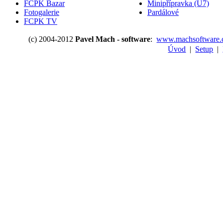
FCPK Bazar
Minipřípravka (U7)
Fotogalerie
Pardálové
FCPK TV
(c) 2004-2012
Pavel Mach - software
:
www.machsoftware.
Úvod
|
Setup
|