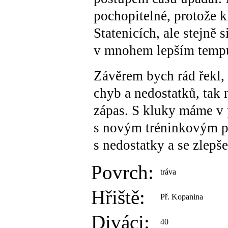
pochopitelné, protože k
Statenicích, ale stejně 
v mnohem lepším tempu
Závěrem bych rád řekl, 
chyb a nedostatků, tak
zápas. S kluky máme v p
s novým tréninkovým p
s nedostatky a se zlepš
Povrch:
tráva
Hřiště:
Př. Kopanina
Diváci:
40