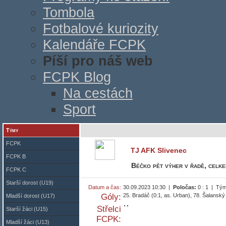
Tombola
Fotbalové kuriozity
Kalendáře FCPK
Píší pro náš web
FCPK Blog
Na cestách
Sport
Týmy
FCPK
TJ AFK Slivenec
FCPK B
Béčko pět výher v řadě, celke
FCPK C
Starší dorost (U19)
Datum a čas:
30.09.2023 10:30 |
Poločas:
0 : 1 | Tý
Góly:
25. Bradáč (0:1, as. Urban), 78. Šalanský 
Mladší dorost (U17)
Střelci
Starší žáci (U15)
FCPK:
Mladší žáci (U13)