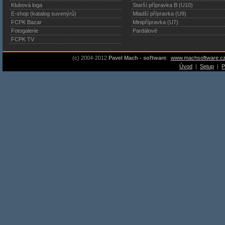
Klubová loga
Starší přípravka B (U10)
E-shop (katalog suvenýrů)
Mladší přípravka (U9)
FCPK Bazar
Minipřípravka (U7)
Fotogalerie
Pardálové
FCPK TV
(c) 2004-2012
Pavel Mach - software
:
www.machsoftware.c
Úvod
|
Setup
|
P