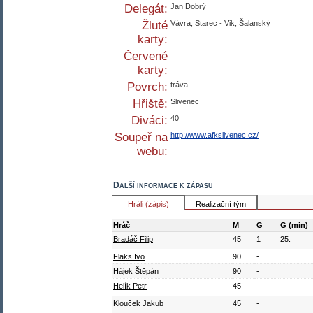
Delegát:
Jan Dobrý
Žluté
Vávra, Starec - Vik, Šalanský
karty:
Červené
-
karty:
Povrch:
tráva
Hřiště:
Slivenec
Diváci:
40
Soupeř na
http://www.afkslivenec.cz/
webu:
Další informace k zápasu
Hráli (zápis)
Realizační tým
Hráč
M
G
G (min)
Bradáč Filip
45
1
25.
Flaks Ivo
90
-
Hájek Štěpán
90
-
Helík Petr
45
-
Klouček Jakub
45
-