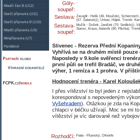
Góly-
-
Mladší žáci B (U12)
soupeř:
Starší přípravka (U11)
Sestava:
Zavadil - Helík (46. Klouček), Schierreich,
(67. Šalanský), Urban, Hájek. Trenér: Kar
Starší přípravka B (U10)
Sestava-
Mužík - Dušek, Janiček (70. Sedlický), V
Starec, Kraus, Adamík (80. Plichta). Tre
Mladší přípravka (U9)
soupeř:
Minipřípravka (U7)
Slivenec - Rezerva Přední Kopaniny
Pardálové
Vyhřívá se na druhém místě pouze 
Naposledy v 9.kole svěřenci trenéra
Partneři
klubu
první půli se trefil Bradáč, ve dru
Výhradní dodavatelé
výher, 1 remíza a 1 prohra. V příšt
Hodnocení trenéra - Karel Koloušek
FCPK.cz/
mobile
I přes vítězství to byl jeden z nejsl
korespondoval s nepovedeným výkon
Vyšehradem
). Otázkou je zda na Ko
chlapci v béčku užívají. Moc se mi to 
vítězství je víc darované než vybojo
Rozhodčí:
Fiala - Pšanský, OKeefe