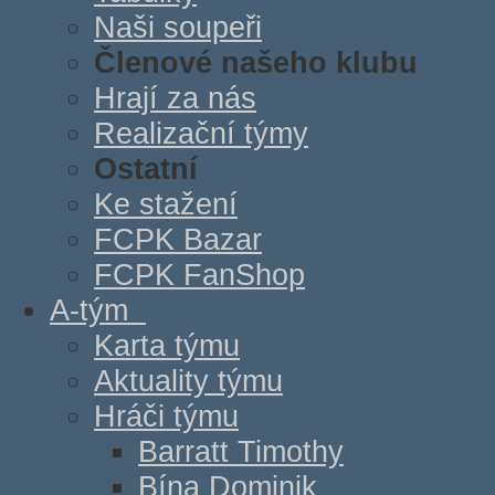
Naši soupeři
Členové našeho klubu
Hrají za nás
Realizační týmy
Ostatní
Ke stažení
FCPK Bazar
FCPK FanShop
A-tým
Karta týmu
Aktuality týmu
Hráči týmu
Barratt Timothy
Bína Dominik