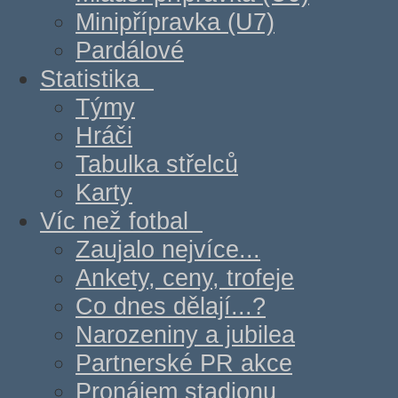
Minipřípravka (U7)
Pardálové
Statistika
Týmy
Hráči
Tabulka střelců
Karty
Víc než fotbal
Zaujalo nejvíce...
Ankety, ceny, trofeje
Co dnes dělají...?
Narozeniny a jubilea
Partnerské PR akce
Pronájem stadionu