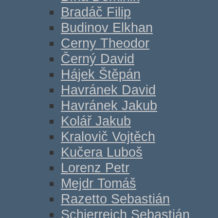
Bradáč Filip
Budinov Elkhan
Cerny Theodor
Černý David
Hájek Štěpán
Havránek David
Havránek Jakub
Kolář Jakub
Kralovič Vojtěch
Kučera Luboš
Lorenz Petr
Mejdr Tomáš
Razetto Sebastián
Schierreich Sebastián