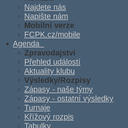
Najdete nás
Napište nám
Mobilní verze
FCPK.cz/mobile
Agenda
Zpravodajství
Přehled událostí
Aktuality klubu
Výsledky/Rozpisy
Zápasy - naše týmy
Zápasy - ostatní výsledky
Turnaje
Křížový rozpis
Tabulky