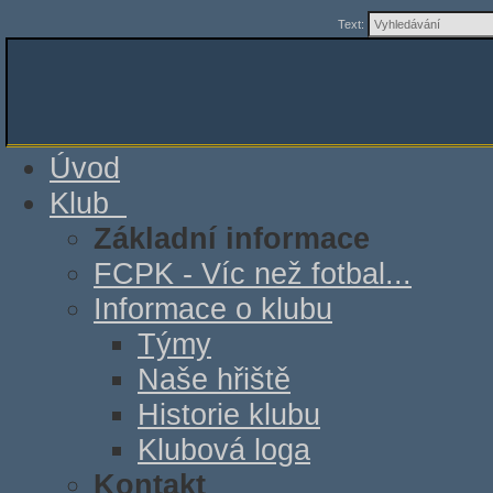
Text:
Úvod
Klub
Základní informace
FCPK - Víc než fotbal...
Informace o klubu
Týmy
Naše hřiště
Historie klubu
Klubová loga
Kontakt