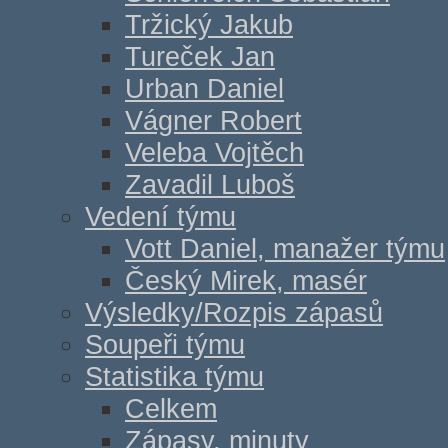
Tržický Jakub
Tureček Jan
Urban Daniel
Vágner Robert
Veleba Vojtěch
Zavadil Luboš
Vedení týmu
Vott Daniel, manažer týmu
Český Mirek, masér
Výsledky/Rozpis zápasů
Soupeři týmu
Statistika týmu
Celkem
Zápasy, minuty