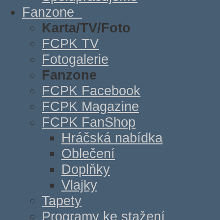
Fanzone
Karta/TV/Foto
FCPK TV
Fotogalerie
Fanzone
FCPK Facebook
FCPK Magazine
FCPK FanShop
Hráčská nabídka
Oblečení
Doplňky
Vlajky
Tapety
Programy ke stažení