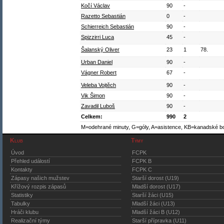
Kočí Václav
90
-
Razetto Sebastián
0
-
Schierreich Sebastián
90
-
Spizzirri Luca
45
-
Šalanský Oliver
23
1
78.
Urban Daniel
90
-
Vágner Robert
67
-
Veleba Vojtěch
90
-
Vik Šimon
90
-
Zavadil Luboš
90
-
Celkem:
990
2
M=odehrané minuty, G=góly, A=asistence, KB=kanadské b
Klub
Týmy
Úvod
FCPK
Přehled událostí
FCPK B
Kontakty
FCPK C
Zápasy našich mužstev
Starší dorost (U19)
Křížový rozpis zápasů
Mladší dorost (U17)
Statistiky
Starší žáci (U15)
Tabulky
Mladší žáci (U13)
Hráči klubu
Mladší žáci B (U12)
Realizační týmy
Starší přípravka (U11)