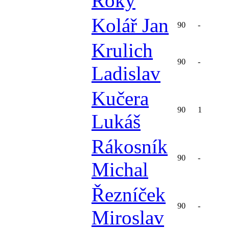
Roky
Kolář Jan
90
-
Krulich
90
-
Ladislav
Kučera
90
1
Lukáš
Rákosník
90
-
Michal
Řezníček
90
-
Miroslav