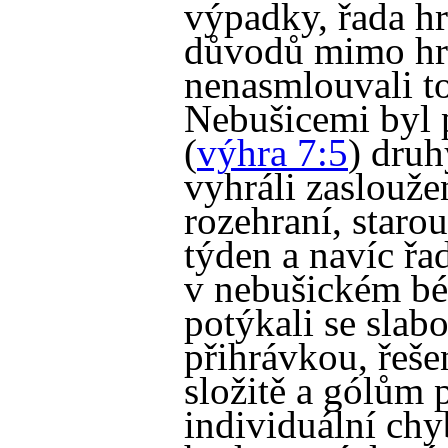
výpadky, řada hr
důvodů mimo hru
nenasmlouvali to
Nebušicemi byl 
(
výhra 7:5
) druh
vyhráli zasloužen
rozehraní, staro
týden a navíc řa
v nebušickém bé
potýkali se sla
přihrávkou, řeše
složitě a gólům 
individuální chy