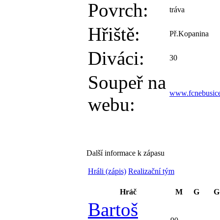
Povrch:
tráva
Hřiště:
Př.Kopanina
Diváci:
30
Soupeř na
www.fcnebusice
webu:
Další informace k zápasu
Hráli (zápis)
Realizační tým
Hráč
M
G
G
Bartoš