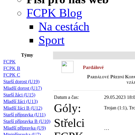
FCPK Blog
Na cestách
Sport
Týmy
FCPK
Pardálové
FCPK B
FCPK C
Pardálové Přední Kopan
Starší dorost (U19)
vzá
Mladší dorost (U17)
Starší žáci (U15)
Datum a čas:
29.05.2023 18:
Mladší žáci (U13)
Góly:
Trojan (1:1), Tr
Mladší žáci B (U12)
Starší přípravka (U11)
Střelci
Starší přípravka B (U10)
Mladší přípravka (U9)
Minipřípravka (U7)