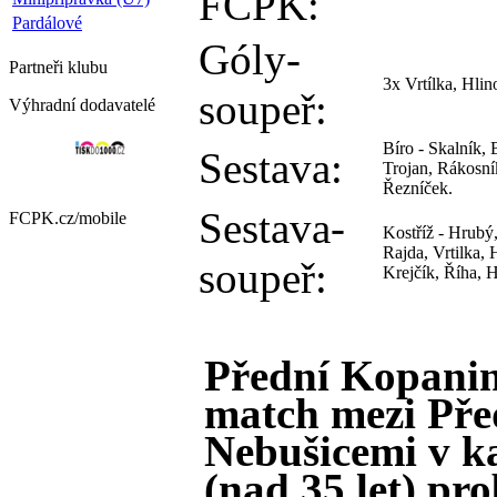
FCPK:
Pardálové
Góly-
Partneři
klubu
3x Vrtílka, Hli
soupeř:
Výhradní dodavatelé
Bíro - Skalník, 
Sestava:
Trojan, Rákosní
Řezníček.
Sestava-
FCPK.cz/
mobile
Kostříž - Hrubý
Rajda, Vrtilka, 
soupeř:
Krejčík, Říha, 
Přední Kopanin
match mezi Pře
Nebušicemi v k
(nad 35 let) pr