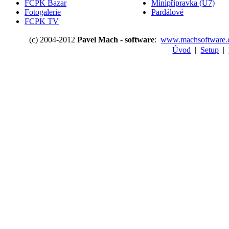
FCPK Bazar
Minipřípravka (U7)
Fotogalerie
Pardálové
FCPK TV
(c) 2004-2012
Pavel Mach - software
:
www.machsoftware.
Úvod
|
Setup
|