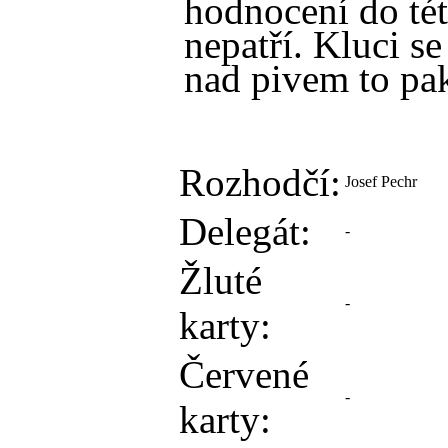
hodnocení do tét
nepatří. Kluci se
nad pivem to pak
Rozhodčí:
Josef Pechr
Delegát:
-
Žluté
-
karty:
Červené
-
karty: