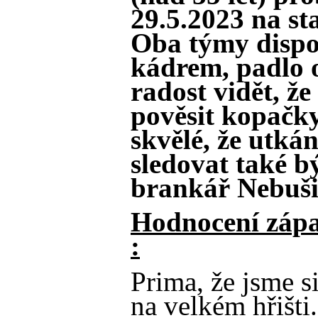
29.5.2023 na s
Oba týmy dispo
kádrem, padlo 
radost vidět, že 
pověsit kopačky
skvělé, že utká
sledovat také b
brankář Nebuši
Hodnocení zápa
:
Prima, že jsme si
na velkém hřišt