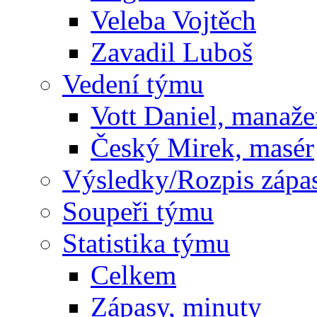
Veleba Vojtěch
Zavadil Luboš
Vedení týmu
Vott Daniel, manaže
Český Mirek, masér
Výsledky/Rozpis zápa
Soupeři týmu
Statistika týmu
Celkem
Zápasy, minuty