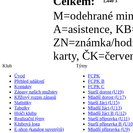
Celkem:
1,440
3
M=odehrané min
A=asistence, KB
ZN=známka/hodn
karty, ČK=červen
Klub
Týmy
Úvod
FCPK
Přehled událostí
FCPK B
Kontakty
FCPK C
Zápasy našich mužstev
Starší dorost (U19)
Křížový rozpis zápasů
Mladší dorost (U17)
Statistiky
Starší žáci (U15)
Tabulky
Mladší žáci (U13)
Hráči klubu
Mladší žáci B (U12)
Realizační týmy
Starší přípravka (U11)
Klubová loga
Starší přípravka B (U10
E-shop (katalog suvenýrů)
Mladší přípravka (U9)