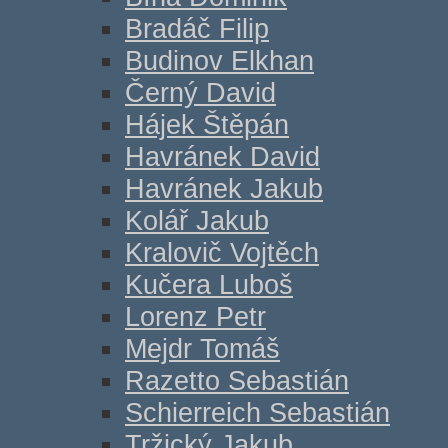
Bradáč Filip
Budinov Elkhan
Černý David
Hájek Štěpán
Havránek David
Havránek Jakub
Kolář Jakub
Kralovič Vojtěch
Kučera Luboš
Lorenz Petr
Mejdr Tomáš
Razetto Sebastián
Schierreich Sebastián
Tržický Jakub