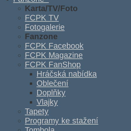
Karta/TV/Foto
FCPK TV
Fotogalerie
Fanzone
FCPK Facebook
FCPK Magazine
FCPK FanShop
Hráčská nabídka
Oblečení
Doplňky
Vlajky
Tapety
Programy ke stažení
Tombola