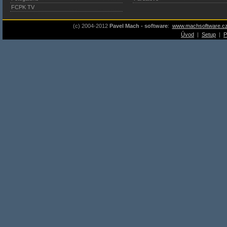
FCPK TV
(c) 2004-2012
Pavel Mach - software
:
www.machsoftware.c
Úvod
|
Setup
|
P