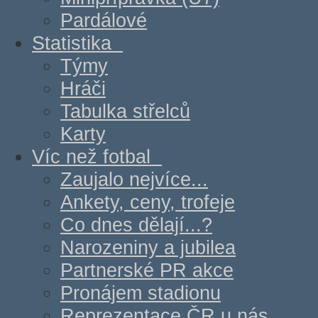
Pardálové
Statistika
Týmy
Hráči
Tabulka střelců
Karty
Víc než fotbal
Zaujalo nejvíce...
Ankety, ceny, trofeje
Co dnes dělají...?
Narozeniny a jubilea
Partnerské PR akce
Pronájem stadionu
Reprezentace ČR u nás