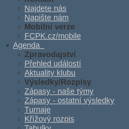
Najdete nás
Napište nám
Mobilní verze
FCPK.cz/mobile
Agenda
Zpravodajství
Přehled událostí
Aktuality klubu
Výsledky/Rozpisy
Zápasy - naše týmy
Zápasy - ostatní výsledky
Turnaje
Křížový rozpis
Tabulky