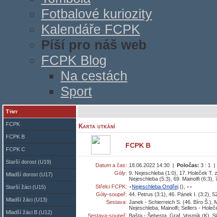
Fotbalové kuriozity
Kalendáře FCPK
Píší pro náš web
FCPK Blog
Na cestách
Sport
Týmy
FCPK
Karta utkání
FCPK B
FCPK B
FCPK C
Starší dorost (U19)
Datum a čas:
18.06.2022 14:30 |
Poločas:
3 : 1 
Góly:
9. Nejeschleba (1:0), 17. Holeček T. z
Mladší dorost (U17)
Nejeschleba (5:3), 69. Mainolfi (6:3), 7
Střelci FCPK:
Nejeschleba Ondřej
(),
Starší žáci (U15)
Góly-soupeř:
44. Petrus (3:1), 46. Pánek I. (3:2), 52
Mladší žáci (U13)
Sestava:
Janek - Schierreich S. (46. Bíro Š.), M
Nejeschleba, Mainolfi, Sellers - Hole
Mladší žáci B (U12)
Sestava-soupeř:
Bašta - Šebesta, Graf, Vosmík (K), Sl