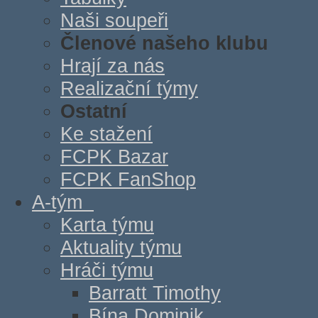
Naši soupeři
Členové našeho klubu
Hrají za nás
Realizační týmy
Ostatní
Ke stažení
FCPK Bazar
FCPK FanShop
A-tým
Karta týmu
Aktuality týmu
Hráči týmu
Barratt Timothy
Bína Dominik