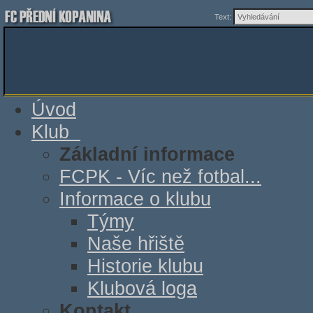
Text:
Úvod
Klub
Základní informace
FCPK - Víc než fotbal...
Informace o klubu
Týmy
Naše hřiště
Historie klubu
Klubová loga
Kontakt