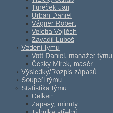
Tureček Jan
Urban Daniel
Vágner Robert
Veleba Vojtěch
Zavadil Luboš
Vedení týmu
Vott Daniel, manažer týmu
Český Mirek, masér
Výsledky/Rozpis zápasů
Soupeři týmu
Statistika týmu
Celkem
Zápasy, minuty
Tabulka střelců