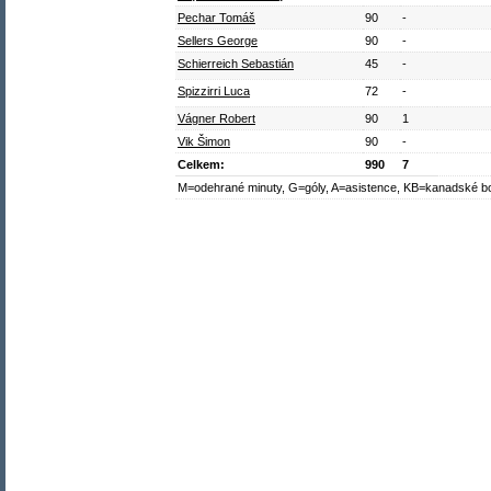
Pechar Tomáš
90
-
Sellers George
90
-
Schierreich Sebastián
45
-
Spizzirri Luca
72
-
Vágner Robert
90
1
Vik Šimon
90
-
Celkem:
990
7
M=odehrané minuty, G=góly, A=asistence, KB=kanadské b