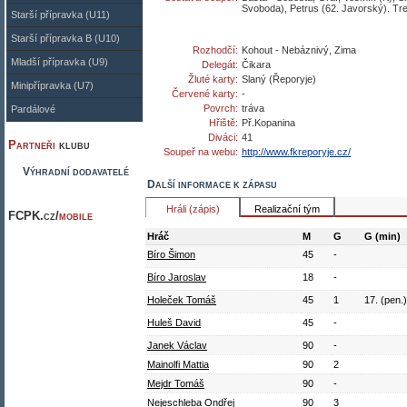
Svoboda), Petrus (62. Javorský). Tr
Starší přípravka (U11)
Starší přípravka B (U10)
Rozhodčí:
Kohout - Nebáznivý, Zima
Mladší přípravka (U9)
Delegát:
Čikara
Žluté karty:
Slaný (Řeporyje)
Minipřípravka (U7)
Červené karty:
-
Povrch:
tráva
Pardálové
Hřiště:
Př.Kopanina
Diváci:
41
Partneři
klubu
Soupeř na webu:
http://www.fkreporyje.cz/
Výhradní dodavatelé
Další informace k zápasu
Hráli (zápis)
Realizační tým
FCPK.cz/
mobile
Hráč
M
G
G (min)
Bíro Šimon
45
-
Bíro Jaroslav
18
-
Holeček Tomáš
45
1
17. (pen.
Huleš David
45
-
Janek Václav
90
-
Mainolfi Mattia
90
2
Mejdr Tomáš
90
-
Nejeschleba Ondřej
90
3