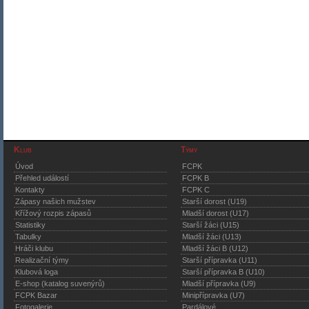
Klub
Týmy
Úvod
FCPK
Přehled událostí
FCPK B
Kontakty
FCPK C
Zápasy našich mužstev
Starší dorost (U19)
Křížový rozpis zápasů
Mladší dorost (U17)
Statistiky
Starší žáci (U15)
Tabulky
Mladší žáci (U13)
Hráči klubu
Mladší žáci B (U12)
Realizační týmy
Starší přípravka (U11)
Klubová loga
Starší přípravka B (U10)
E-shop (katalog suvenýrů)
Mladší přípravka (U9)
FCPK Bazar
Minipřípravka (U7)
Fotogalerie
Pardálové