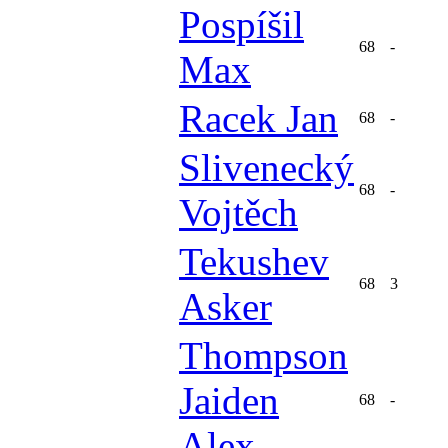
Pospíšil
68
-
Max
Racek Jan
68
-
Slivenecký
68
-
Vojtěch
Tekushev
68
3
Asker
Thompson
Jaiden
68
-
Alex