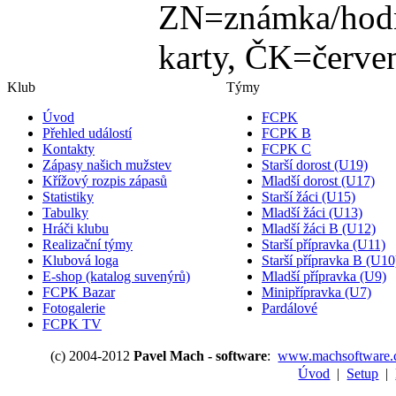
ZN=známka/hodn
karty, ČK=červen
Klub
Týmy
Úvod
FCPK
Přehled událostí
FCPK B
Kontakty
FCPK C
Zápasy našich mužstev
Starší dorost (U19)
Křížový rozpis zápasů
Mladší dorost (U17)
Statistiky
Starší žáci (U15)
Tabulky
Mladší žáci (U13)
Hráči klubu
Mladší žáci B (U12)
Realizační týmy
Starší přípravka (U11)
Klubová loga
Starší přípravka B (U10
E-shop (katalog suvenýrů)
Mladší přípravka (U9)
FCPK Bazar
Minipřípravka (U7)
Fotogalerie
Pardálové
FCPK TV
(c) 2004-2012
Pavel Mach - software
:
www.machsoftware.
Úvod
|
Setup
|