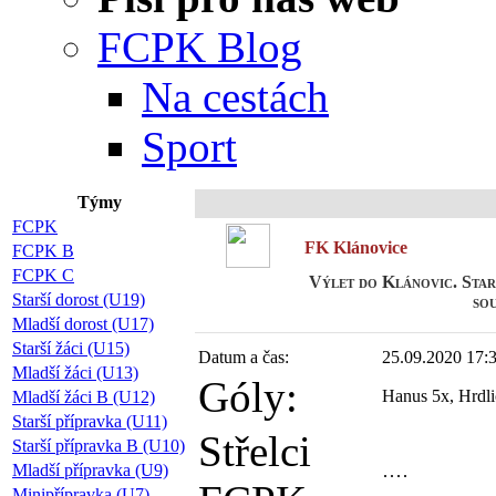
FCPK Blog
Na cestách
Sport
Týmy
FCPK
FK Klánovice
FCPK B
FCPK C
Výlet do Klánovic. Starš
Starší dorost (U19)
sou
Mladší dorost (U17)
Starší žáci (U15)
Datum a čas:
25.09.2020 17:
Mladší žáci (U13)
Góly:
Hanus 5x, Hrdli
Mladší žáci B (U12)
Starší přípravka (U11)
Střelci
Starší přípravka B (U10)
Mladší přípravka (U9)
Minipřípravka (U7)