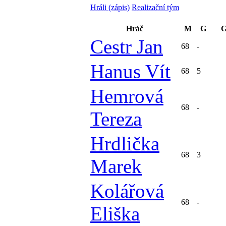
Hráli (zápis)
Realizační tým
Hráč
M
G
G
Cestr Jan
68
-
Hanus Vít
68
5
Hemrová
68
-
Tereza
Hrdlička
68
3
Marek
Kolářová
68
-
Eliška