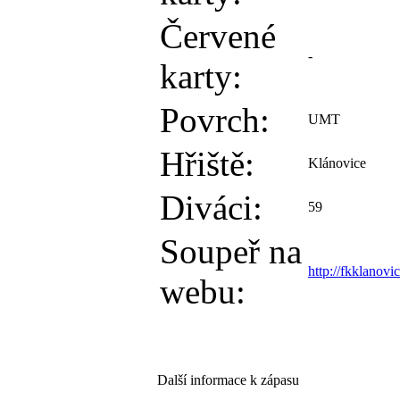
Červené
-
karty:
Povrch:
UMT
Hřiště:
Klánovice
Diváci:
59
Soupeř na
http://fkklanovic
webu:
Další informace k zápasu