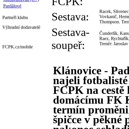
FCPK:
Pardálové
Racek, Slivenec
Sestava:
Vovkanič, Hemro
Partneři
klubu
Thompson. Tren
Výhradní dodavatelé
Sestava-
Čunderlík, Kanu
Raez, Rychtařík
soupeř:
Trenér: Jaroslav
FCPK.cz/
mobile
Klánovice - Pad
najeli fotbalist
FCPK na cestě 
domácímu FK Kl
termín proměnil
špičce v pěkné 