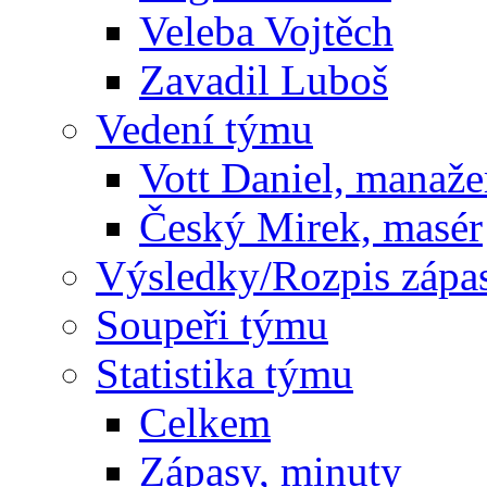
Veleba Vojtěch
Zavadil Luboš
Vedení týmu
Vott Daniel, manaže
Český Mirek, masér
Výsledky/Rozpis zápa
Soupeři týmu
Statistika týmu
Celkem
Zápasy, minuty