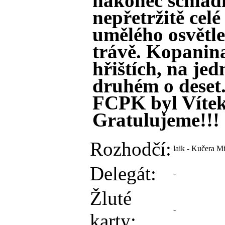
nakonec schladil
nepřetržitě celé
umělého osvětl
trávě. Kopanin
hřištích, na je
druhém o deset.
FCPK byl Vítek 
Gratulujeme!!!
Rozhodčí:
laik - Kučera M
Delegát:
-
Žluté
-
karty: