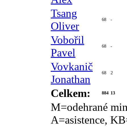
Tsang
68
-
Oliver
Vobořil
68
-
Pavel
Vovkanič
68
2
Jonathan
Celkem:
884
13
M=odehrané min
A=asistence, KB