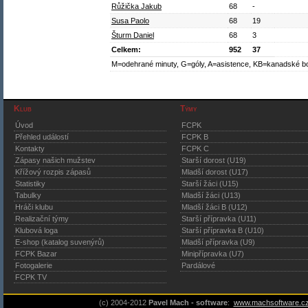
Růžička Jakub
68
-
Susa Paolo
68
19
Šturm Daniel
68
3
Celkem:
952
37
M=odehrané minuty, G=góly, A=asistence, KB=kanadské b
Klub
Týmy
Úvod
FCPK
Přehled událostí
FCPK B
Kontakty
FCPK C
Zápasy našich mužstev
Starší dorost (U19)
Křížový rozpis zápasů
Mladší dorost (U17)
Statistiky
Starší žáci (U15)
Tabulky
Mladší žáci (U13)
Hráči klubu
Mladší žáci B (U12)
Realizační týmy
Starší přípravka (U11)
Klubová loga
Starší přípravka B (U10)
E-shop (katalog suvenýrů)
Mladší přípravka (U9)
FCPK Bazar
Minipřípravka (U7)
Fotogalerie
Pardálové
FCPK TV
(c) 2004-2012
Pavel Mach - software
:
www.machsoftware.c