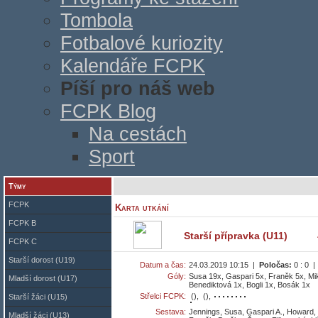
Tombola
Fotbalové kuriozity
Kalendáře FCPK
Píší pro náš web
FCPK Blog
Na cestách
Sport
Týmy
FCPK
Karta utkání
FCPK B
Starší přípravka (U11)
FCPK C
Starší dorost (U19)
Datum a čas:
24.03.2019 10:15 |
Poločas:
0 : 0 
Góly:
Susa 19x, Gaspari 5x, Franěk 5x, Mi
Mladší dorost (U17)
Benediktová 1x, Bogli 1x, Bosák 1x
Střelci FCPK:
(),
(),
Starší žáci (U15)
Sestava:
Jennings, Susa, Gaspari A., Howard, 
Mladší žáci (U13)