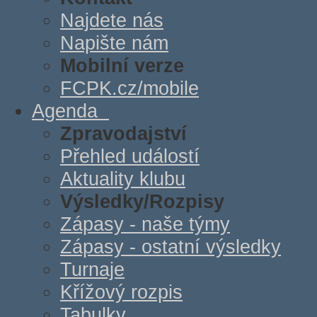
Najdete nás
Napište nám
Mobilní verze
FCPK.cz/mobile
Agenda
Zpravodajství
Přehled událostí
Aktuality klubu
Výsledky/Rozpisy
Zápasy - naše týmy
Zápasy - ostatní výsledky
Turnaje
Křížový rozpis
Tabulky