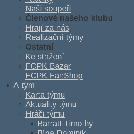
Naši soupeři
Členové našeho klubu
Hrají za nás
Realizační týmy
Ostatní
Ke stažení
FCPK Bazar
FCPK FanShop
A-tým
Karta týmu
Aktuality týmu
Hráči týmu
Barratt Timothy
Bína Dominik