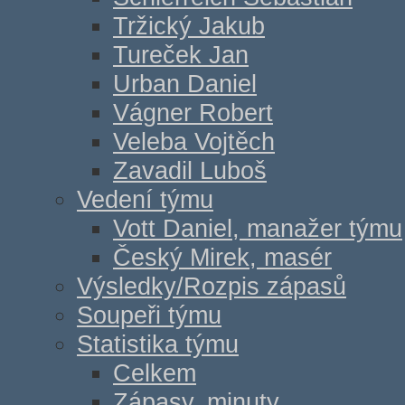
Tržický Jakub
Tureček Jan
Urban Daniel
Vágner Robert
Veleba Vojtěch
Zavadil Luboš
Vedení týmu
Vott Daniel, manažer týmu
Český Mirek, masér
Výsledky/Rozpis zápasů
Soupeři týmu
Statistika týmu
Celkem
Zápasy, minuty