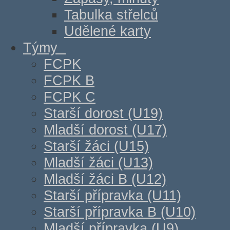
Tabulka střelců
Udělené karty
Týmy
FCPK
FCPK B
FCPK C
Starší dorost (U19)
Mladší dorost (U17)
Starší žáci (U15)
Mladší žáci (U13)
Mladší žáci B (U12)
Starší přípravka (U11)
Starší přípravka B (U10)
Mladší přípravka (U9)