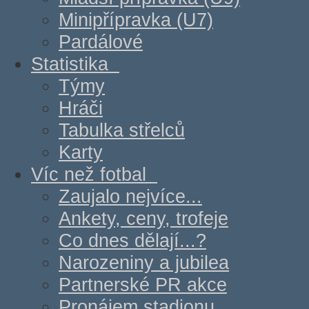
Minipřípravka (U7)
Pardálové
Statistika
Týmy
Hráči
Tabulka střelců
Karty
Víc než fotbal
Zaujalo nejvíce...
Ankety, ceny, trofeje
Co dnes dělají...?
Narozeniny a jubilea
Partnerské PR akce
Pronájem stadionu