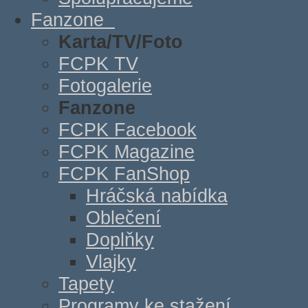
Fanzone
Karta/TV/Foto
FCPK TV
Fotogalerie
Fanzone
FCPK Facebook
FCPK Magazine
FCPK FanShop
Hráčská nabídka
Oblečení
Doplňky
Vlajky
Tapety
Programy ke stažení