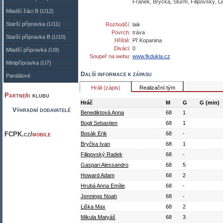
Franěk, Bryčka, Šturm, Filipovský, L
Mladší žáci B (U12)
Starší přípravka (U11)
Rozhodčí:
laik
Povrch:
tráva
Starší přípravka B (U10)
Hřiště:
Př.Kopanina
Diváci:
0
Mladší přípravka (U9)
Soupeř na webu:
www.fkdukla.cz
Minipřípravka (U7)
Další informace k zápasu
Pardálové
Hráli (zápis)
Realizační tým
Partneři
klubu
Hráč
M
G
G (min)
Výhradní dodavatelé
Benediktová Anna
68
1
Bogli Sebastien
68
1
FCPK.cz/
mobile
Bosák Erik
68
-
Bryčka Ivan
68
1
Filipovský Radek
68
-
Gaspari Alessandro
68
5
Howard Adam
68
2
Hrubá Anna Emílie
68
-
Jennings Noah
68
-
Liška Max
68
2
Mikula Matyáš
68
3