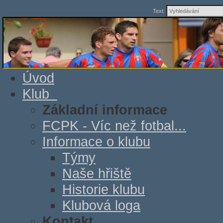
Text:
Úvod
Klub
Základní informace
FCPK - Víc než fotbal...
Informace o klubu
Týmy
Naše hřiště
Historie klubu
Klubová loga
Kontakt