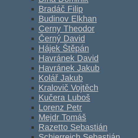
Bradáč Filip
Budinov Elkhan
Cerny Theodor
Černý David
Hájek Štěpán
Havránek David
Havránek Jakub
Kolář Jakub
Kralovič Vojtěch
Kučera Luboš
Lorenz Petr
Mejdr Tomáš
Razetto Sebastián
Schierreich Sebastián