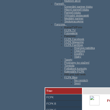
Klubové akce
Partneři
Generální partner klubu
Hlavní partneři klubu
Partneři klubu
Výhradní dodavatelé
Mediální partner
Spolupracujeme
Fanzone
Karta/TV/Foto
FCPK TV
Fotogalerie
Fanzone
FCPK Facebook
FCPK Magazine
FCPK FanShop
Hráčská nabídka
Oblečení
Doplňky
Vlajky
Tapety
Programy ke stažení
Tombola
Fotbalové kuriozity
Kalendáře FCPK
Píší pro náš web
FCPK Blog
Na cestách
Sport
Týmy
FCPK
F
FCPK B