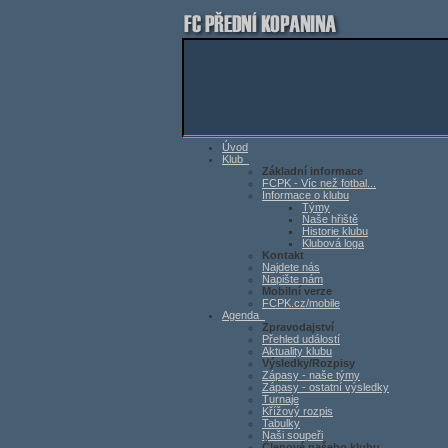
Úvod
Klub
Základní informace
FCPK - Víc než fotbal...
Informace o klubu
Týmy
Naše hřiště
Historie klubu
Klubová loga
Kontakt
Najdete nás
Napište nám
Mobilní verze
FCPK.cz/mobile
Agenda
Zpravodajství
Přehled událostí
Aktuality klubu
Výsledky/Rozpisy
Zápasy - naše týmy
Zápasy - ostatní výsledky
Turnaje
Křížový rozpis
Tabulky
Naši soupeři
Členové našeho klubu