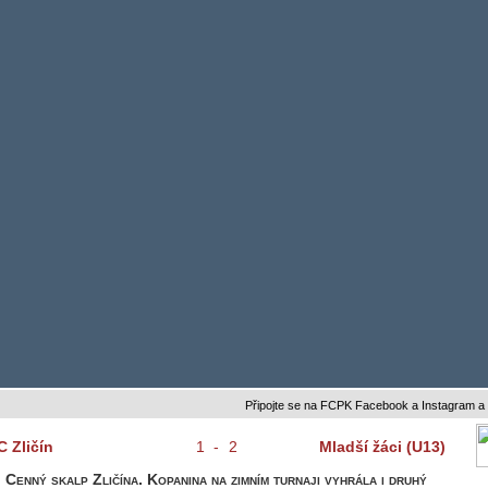
Připojte se na FCPK Facebook a Instagram a buďte s
C Zličín
1
-
2
Mladší žáci (U13)
Cenný skalp Zličína. Kopanina na zimním turnaji vyhrála i druhý