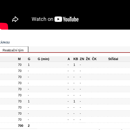
zápasu
Realizační tým
M
G
G (min)
A
KB
ZN
ŽK
ČK
Střídal
70
1
-
1
-
70
-
-
-
-
70
-
-
-
-
70
-
-
-
-
70
-
-
-
-
70
-
-
-
-
70
1
-
1
-
70
-
-
-
-
70
-
-
-
-
70
-
-
-
-
700
2