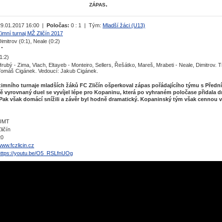
zápas.
29.01.2017 16:00 |
Poločas:
0 : 1 | Tým:
Mladší žáci (U13)
imní turnaj MŽ Zličín 2017
imitrov (0:1), Neale (0:2)
1:2)
rubý - Zima, Vlach, Eltayeb - Monteiro, Sellers, Řešátko, Mareš, Mrabeti - Neale, Dimitrov. T
Tomáš Cigánek. Vedoucí: Jakub Cigánek.
 zimního turnaje mladších žáků FC Zličín ošperkoval zápas pořádajícího týmu s Přední
ě vyrovnaný duel se vyvíjel lépe pro Kopaninu, která po vyhraném poločase přidala 
 Pak však domácí snížili a závěr byl hodně dramatický. Kopaninský tým však cennou 
UMT
ličín
20
ww.fczlicin.cz
https://youtu.be/O5_RSLfnUOg