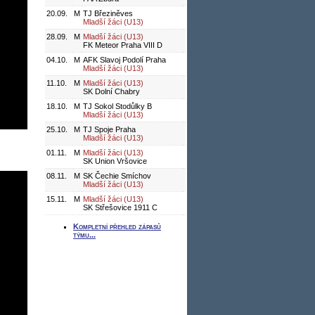
20.09.
M
TJ Březiněves
Mladší žáci (U13)
28.09.
M
Mladší žáci (U13)
FK Meteor Praha VIII D
04.10.
M
AFK Slavoj Podolí Praha
Mladší žáci (U13)
11.10.
M
Mladší žáci (U13)
SK Dolní Chabry
18.10.
M
TJ Sokol Stodůlky B
Mladší žáci (U13)
25.10.
M
TJ Spoje Praha
Mladší žáci (U13)
01.11.
M
Mladší žáci (U13)
SK Union Vršovice
08.11.
M
SK Čechie Smíchov
Mladší žáci (U13)
15.11.
M
Mladší žáci (U13)
SK Střešovice 1911 C
Kompletní přehled zápasů
týmu...