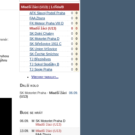
Mladší žáci (U13) | 1.třída/B
AFK Slavoj Podolí Praha
0
0
FAA Zbura
0
0
FK Meteor Praha VIII D
0
0
Mladší žáci (U13)
0
0
SK Dolní Chabry
0
0
SK Motorlet Praha D
0
0
renér:
SK Střešovice 1911 C
0
0
SK Union Vršovice
0
0
SK Čechie Smíchov
0
0
druhou
TJ Březiněves
0
0
výhru
TJ Sokol Stodůlky B
0
0
TJ Spoje Praha
0
0
Všechny tabulky...
Další kolo
SK Motorlet Praha -
Mladší žáci
06.09.
(U13)
Bude se hrát
06.09.
M
SK Motorlet Praha D
Mladší žáci (U13)
13.09.
M
Mladší žáci (U13)
FAA Zbura