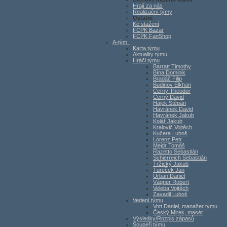
Hrají za nás
Realizační týmy
Ostatní
Ke stažení
FCPK Bazar
FCPK FanShop
A-tým
Karta týmu
Aktuality týmu
Hráči týmu
Barratt Timothy
Bína Dominik
Bradáč Filip
Budinov Elkhan
Cerny Theodor
Černý David
Hájek Štěpán
Havránek David
Havránek Jakub
Kolář Jakub
Kralovič Vojtěch
Kučera Luboš
Lorenz Petr
Mejdr Tomáš
Razetto Sebastián
Schierreich Sebastián
Tržický Jakub
Tureček Jan
Urban Daniel
Vágner Robert
Veleba Vojtěch
Zavadil Luboš
Vedení týmu
Vott Daniel, manažer týmu
Český Mirek, masér
Výsledky/Rozpis zápasů
Soupeři týmu