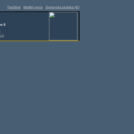
FanShop
|
Mobilní verze
|
Domovská stránka (IE)
ha 6
5
.cz