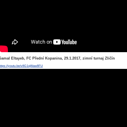
Gamal Eltayeb, FC Přední Kopanina, 29.1.2017, zimní turnaj Zličín
https://youtu.be/v8G1qWaw8FU