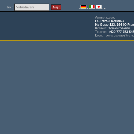
Text:
Adresa klubu:
FC Přední Kopanina
Ke Goniu 123, 164 00 Pra
Kontakt:
Tomáš Cigánek
Telefon:
+420 777 753 54
Email:
tomas.ciganek@fcpk