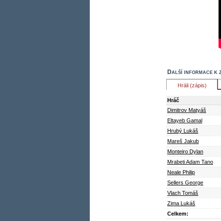
Další informace k 
Hráli (zápis)
Hráč
Dimitrov Matyáš
Eltayeb Gamal
Hrubý Lukáš
Mareš Jakub
Monteiro Dylan
Mrabeti Adam Tano
Neale Philip
Sellers George
Vlach Tomáš
Zima Lukáš
Celkem: