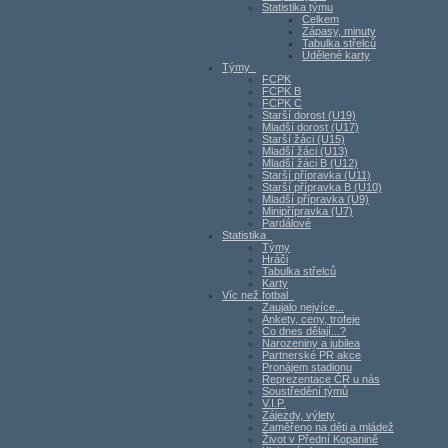
Statistika týmu
Celkem
Zápasy, minuty
Tabulka střelců
Udělené karty
Týmy
FCPK
FCPK B
FCPK C
Starší dorost (U19)
Mladší dorost (U17)
Starší žáci (U15)
Mladší žáci (U13)
Mladší žáci B (U12)
Starší přípravka (U11)
Starší přípravka B (U10)
Mladší přípravka (U9)
Minipřípravka (U7)
Pardálové
Statistika
Týmy
Hráči
Tabulka střelců
Karty
Víc než fotbal
Zaujalo nejvíce...
Ankety, ceny, trofeje
Co dnes dělají...?
Narozeniny a jubilea
Partnerské PR akce
Pronájem stadionu
Reprezentace ČR u nás
Soustředění týmů
V.I.P.
Zájezdy, výlety
Zaměřeno na děti a mládež
Život v Přední Kopanině