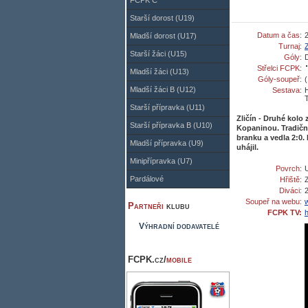
FCPK C
Starší dorost (U19)
Datum a čas:
Mladší dorost (U17)
Turnaj:
Z
Starší žáci (U15)
Góly:
D
Střelci FCPK:
Mladší žáci (U13)
Góly-soupeř:
(
Mladší žáci B (U12)
Sestava:
H
Starší přípravka (U11)
Zličín - Druhé kolo
Starší přípravka B (U10)
Kopaninou. Tradičn
branku a vedla 2:0.
Mladší přípravka (U9)
uhájil.
Minipřípravka (U7)
Povrch:
Pardálové
Hřiště:
Z
Diváci:
Soupeř na webu:
w
Partneři
klubu
FCPK TV:
Výhradní dodavatelé
FCPK.cz/
mobile