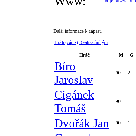
Www:
http://www.aritm
Další informace k zápasu
Hráli (zápis)
Realizační tým
Hráč
M
G
Bíro
90
2
Jaroslav
Cigánek
90
-
Tomáš
Dvořák Jan
90
1