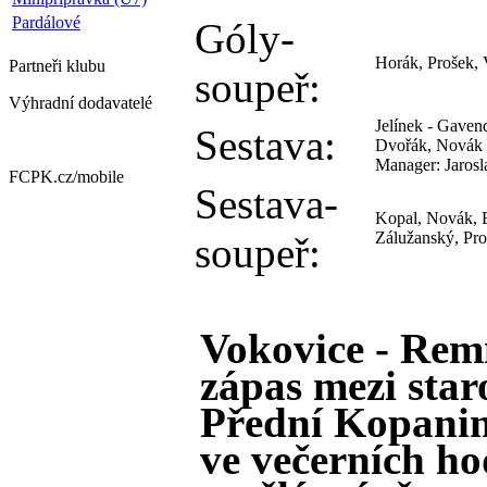
Pardálové
Góly-
Horák, Prošek,
Partneři
klubu
soupeř:
Výhradní dodavatelé
Jelínek - Gaven
Sestava:
Dvořák, Novák "
Manager: Jarosl
FCPK.cz/
mobile
Sestava-
Kopal, Novák, 
Zálužanský, Pr
soupeř:
Vokovice - Remí
zápas mezi sta
Přední Kopanin
ve večerních h