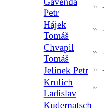
Gavenda
90
-
Petr
Hájek
90
-
Tomáš
Chvapil
90
-
Tomáš
Jelínek Petr
90
-
Krulich
90
-
Ladislav
Kudernatsch