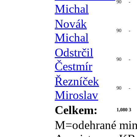
90
-
Michal
Novák
90
-
Michal
Odstrčil
90
-
Čestmír
Řezníček
90
-
Miroslav
Celkem:
1,080
3
M=odehrané min