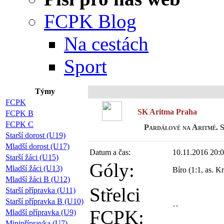
FCPK Blog
Na cestách
Sport
Týmy
FCPK
SK Aritma Praha
FCPK B
FCPK C
Pardálové na Aritmě. Se
Starší dorost (U19)
Mladší dorost (U17)
Datum a čas:
10.11.2016 20:
Starší žáci (U15)
Góly:
Mladší žáci (U13)
Bíro (1:1, as. K
Mladší žáci B (U12)
Střelci
Starší přípravka (U11)
Starší přípravka B (U10)
FCPK:
Mladší přípravka (U9)
Minipřípravka (U7)