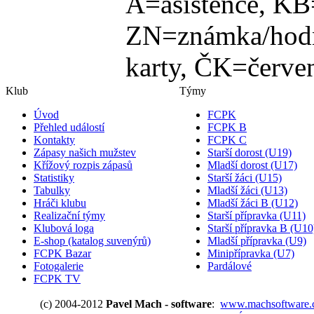
A=asistence, KB
ZN=známka/hodn
karty, ČK=červen
Klub
Týmy
Úvod
FCPK
Přehled událostí
FCPK B
Kontakty
FCPK C
Zápasy našich mužstev
Starší dorost (U19)
Křížový rozpis zápasů
Mladší dorost (U17)
Statistiky
Starší žáci (U15)
Tabulky
Mladší žáci (U13)
Hráči klubu
Mladší žáci B (U12)
Realizační týmy
Starší přípravka (U11)
Klubová loga
Starší přípravka B (U10
E-shop (katalog suvenýrů)
Mladší přípravka (U9)
FCPK Bazar
Minipřípravka (U7)
Fotogalerie
Pardálové
FCPK TV
(c) 2004-2012
Pavel Mach - software
:
www.machsoftware.