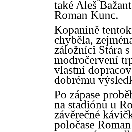
také Aleš Bažant
Roman Kunc.
Kopanině tentok
chyběla, zejmén
záložníci Stára 
modročervení tr
vlastní dopracov
dobrému výsled
Po zápase proběh
na stadiónu u R
závěrečné kávič
poločase Roman 