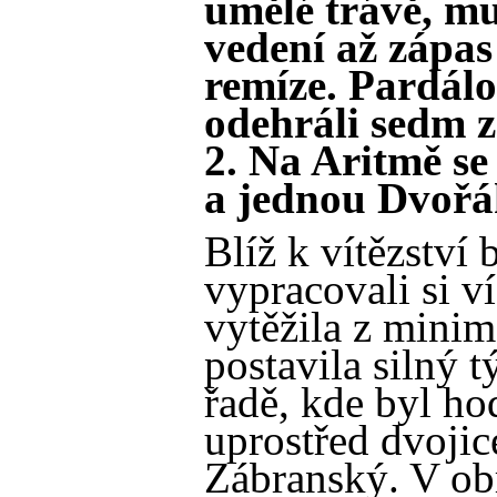
umělé trávě, mu
vedení až zápas
remíze. Pardál
odehráli sedm z
2. Na Aritmě se 
a jednou Dvořá
Blíž k vítězství 
vypracovali si v
vytěžila z mini
postavila silný 
řadě, kde byl ho
uprostřed dvojic
Zábranský. V obr