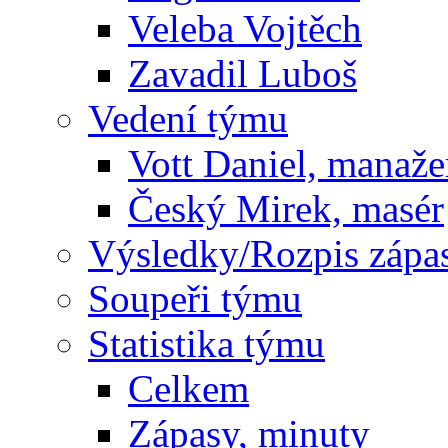
Veleba Vojtěch
Zavadil Luboš
Vedení týmu
Vott Daniel, manaže
Český Mirek, masér
Výsledky/Rozpis zápa
Soupeři týmu
Statistika týmu
Celkem
Zápasy, minuty