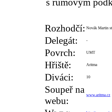
s rumovým podk
Rozhodčí:
Novák Martin st
Delegát:
-
Povrch:
UMT
Hřiště:
Aritma
Diváci:
10
Soupeř na
www.aritma.cz
webu: