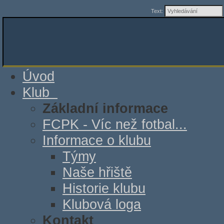
Text:
Úvod
Klub
Základní informace
FCPK - Víc než fotbal...
Informace o klubu
Týmy
Naše hřiště
Historie klubu
Klubová loga
Kontakt