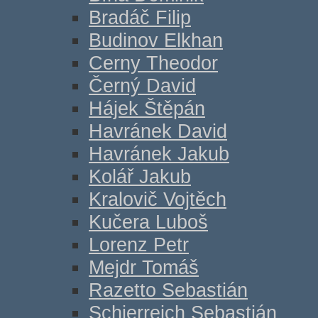
Bradáč Filip
Budinov Elkhan
Cerny Theodor
Černý David
Hájek Štěpán
Havránek David
Havránek Jakub
Kolář Jakub
Kralovič Vojtěch
Kučera Luboš
Lorenz Petr
Mejdr Tomáš
Razetto Sebastián
Schierreich Sebastián