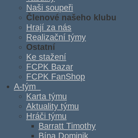
Naši soupeři
Členové našeho klubu
Hrají za nás
Realizační týmy
Ostatní
Ke stažení
FCPK Bazar
FCPK FanShop
A-tým
Karta týmu
Aktuality týmu
Hráči týmu
Barratt Timothy
Bína Dominik