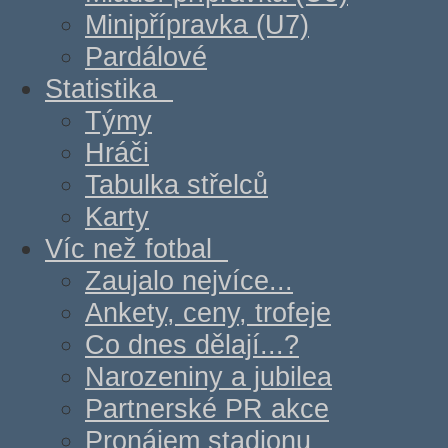
Minipřípravka (U7)
Pardálové
Statistika
Týmy
Hráči
Tabulka střelců
Karty
Víc než fotbal
Zaujalo nejvíce...
Ankety, ceny, trofeje
Co dnes dělají...?
Narozeniny a jubilea
Partnerské PR akce
Pronájem stadionu