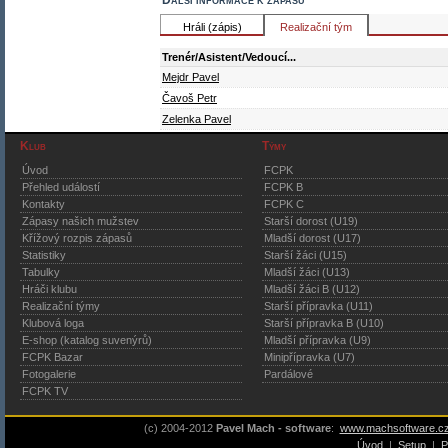
Další informace k zápasu
Hráli (zápis)
Realizační tým
Trenér/Asistent/Vedoucí...
Mejdr Pavel
Čavoš Petr
Zelenka Pavel
Klub
Týmy
Úvod
FCPK
Přehled událostí
FCPK B
Kontakty
FCPK C
Zápasy našich mužstev
Starší dorost (U19)
Křížový rozpis zápasů
Mladší dorost (U17)
Statistiky
Starší žáci (U15)
Tabulky
Mladší žáci (U13)
Hráči klubu
Mladší žáci B (U12)
Realizační týmy
Starší přípravka (U11)
Klubová loga
Starší přípravka B (U10)
E-shop (katalog suvenýrů)
Mladší přípravka (U9)
FCPK Bazar
Minipřípravka (U7)
Fotogalerie
Pardálové
FCPK TV
(c) 2004-2012
Pavel Mach - software
:
www.machsoftware.c
Úvod
|
Setup
|
P