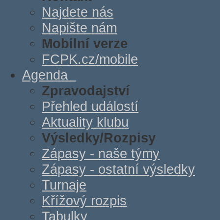
Najdete nás
Napište nám
Mobilní verze
FCPK.cz/mobile
Agenda
Zpravodajství
Přehled událostí
Aktuality klubu
Výsledky/Rozpisy
Zápasy - naše týmy
Zápasy - ostatní výsledky
Turnaje
Křížový rozpis
Tabulky