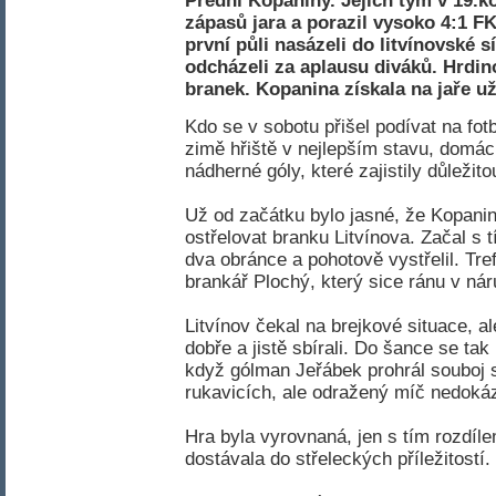
Přední Kopaniny. Jejich tým v 19.ko
zápasů jara a porazil vysoko 4:1 F
první půli nasázeli do litvínovské s
odcházeli za aplausu diváků. Hrdin
branek. Kopanina získala na jaře už
Kdo se v sobotu přišel podívat na fotb
zimě hřiště v nejlepším stavu, domác
nádherné góly, které zajistily důležito
Už od začátku bylo jasné, že Kopanin
ostřelovat branku Litvínova. Začal s t
dva obránce a pohotově vystřelil. Tref
brankář Plochý, který sice ránu v náru
Litvínov čekal na brejkové situace, a
dobře a jistě sbírali. Do šance se tak 
když gólman Jeřábek prohrál souboj s
rukavicích, ale odražený míč nedokáz
Hra byla vyrovnaná, jen s tím rozdíle
dostávala do střeleckých příležitostí.