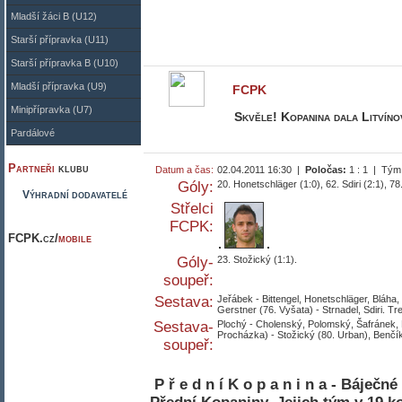
Mladší žáci B (U12)
Starší přípravka (U11)
Starší přípravka B (U10)
Mladší přípravka (U9)
FCPK
Minipřípravka (U7)
Skvěle! Kopanina dala Litvínov
Pardálové
Partneři
klubu
Datum a čas:
02.04.2011 16:30 |
Poločas:
1 : 1 | Tým
Góly:
20. Honetschläger (1:0), 62. Sdiri (2:1), 78.
Výhradní dodavatelé
Střelci
FCPK:
FCPK.cz/
mobile
Góly-
23. Stožický (1:1).
soupeř:
Sestava:
Jeřábek - Bittengel, Honetschläger, Bláha,
Gerstner (76. Vyšata) - Strnadel, Sdiri. Tr
Sestava-
Plochý - Cholenský, Polomský, Šafránek, 
Procházka) - Stožický (80. Urban), Benčík.
soupeř:
P ř e d n í K o p a n i n a - Báječn