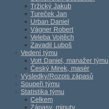
Tržický Jakub
Tureček Jan
Urban Daniel
Vágner Robert
Veleba Vojtěch
Zavadil Luboš
Vedení týmu
Vott Daniel, manažer týmu
Český Mirek, masér
Výsledky/Rozpis zápasů
Soupeři týmu
Statistika týmu
Celkem
Zápasy, minuty