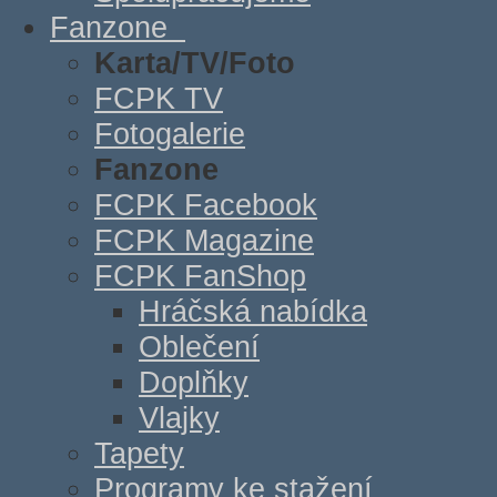
Fanzone
Karta/TV/Foto
FCPK TV
Fotogalerie
Fanzone
FCPK Facebook
FCPK Magazine
FCPK FanShop
Hráčská nabídka
Oblečení
Doplňky
Vlajky
Tapety
Programy ke stažení