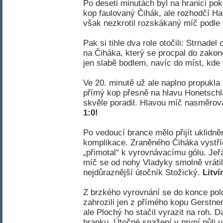
Po deseti minutách byl na hranici po
kop faulovaný Čihák, ale rozhodčí Ha
však nezkrotil rozskákaný míč podle 
Pak si tihle dva role otočili: Strnade
na Čiháka, který se procpal do zakonč
jen slabě bodlem, navíc do míst, kde
Ve 20. minutě už ale naplno propukla
přímý kop přesně na hlavu Honetschläg
skvěle poradil. Hlavou míč nasměrova
1:0!
Po vedoucí brance mělo přijít uklidně
komplikace. Zraněného Čiháka vystří
„přimotal“ k vyrovnávacímu gólu. Jeřá
míč se od nohy Vladyky smolně vrátil 
nejdůraznější útočník Stožický.
Litví
Z brzkého vyrovnání se do konce po
zahrozili jen z přímého kopu Gerstner
ale Plochý ho stačil vyrazit na roh. 
branku. Útočné snažení v první půli uk