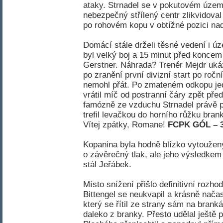
ataky. Strnadel se v pokutovém území
nebezpečný střílený centr zlikvidoval
po rohovém kopu v obtížné pozici na
Domácí stále drželi těsné vedení i ú
byl velký boj a 15 minut před konce
Gerstner. Náhrada? Trenér Mejdr ukáz
po zranění první divizní start po ročn
nemohl přát. Po zmateném odkopu jed
vrátil míč od postranní čáry zpět př
famózně ze vzduchu Strnadel právě 
trefil levačkou do horního růžku branky
Vítej zpátky, Romane!
FCPK GÓL – 3
Kopanina byla hodně blízko vytoužený
o závěrečný tlak, ale jeho výsledkem
stál Jeřábek.
Místo snížení přišlo definitivní rozhod
Bittengel se neukvapil a krásně načas
který se řítil ze strany sám na brank
daleko z branky. Přesto udělal ještě 