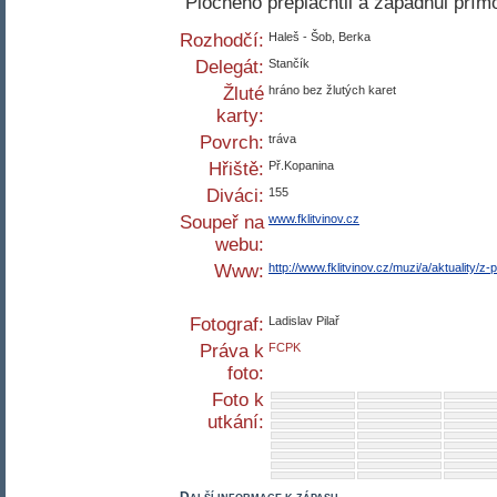
Plochého přeplachtil a zapadnul pří
Rozhodčí:
Haleš - Šob, Berka
Delegát:
Stančík
Žluté
hráno bez žlutých karet
karty:
Povrch:
tráva
Hřiště:
Př.Kopanina
Diváci:
155
Soupeř na
www.fklitvinov.cz
webu:
Www:
http://www.fklitvinov.cz/muzi/a/aktuality/
Fotograf:
Ladislav Pilař
Práva k
FCPK
foto:
Foto k
utkání: