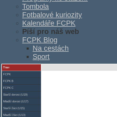
Tombola
Fotbalové kuriozity
Kalendáře FCPK
Píší pro náš web
FCPK Blog
Na cestách
Sport
Týmy
FCPK
FCPK B
FCPK C
Starší dorost (U19)
Mladší dorost (U17)
Starší žáci (U15)
Mladší žáci (U13)