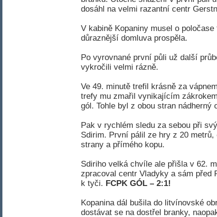
dosáhl na velmi razantní centr Gerst
V kabině Kopaniny musel o poločase t
důraznější domluva prospěla.
Po vyrovnané první půli už další prů
vykročili velmi rázně.
Ve 49. minutě trefil krásně za vápne
trefy mu zmařil vynikajícím zákrokem
gól. Tohle byl z obou stran nádherný
Pak v rychlém sledu za sebou při sv
Sdirim. První pálil ze hry z 20 metrů
strany a přímého kopu.
Sdiriho velká chvíle ale přišla v 62.
zpracoval centr Vladyky a sám před 
k tyči.
FCPK GÓL – 2:1!
Kopanina dál bušila do litvínovské o
dostávat se na dostřel branky, naopak