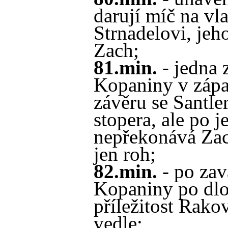
darují míč na vl
Strnadelovi, jeh
Zach;
81.min.
- jedna 
Kopaniny v zápa
závěru se Santle
stopera, ale po j
nepřekonává Zac
jen roh;
82.min.
- po zav
Kopaniny po dl
příležitost Rakov
vedle;