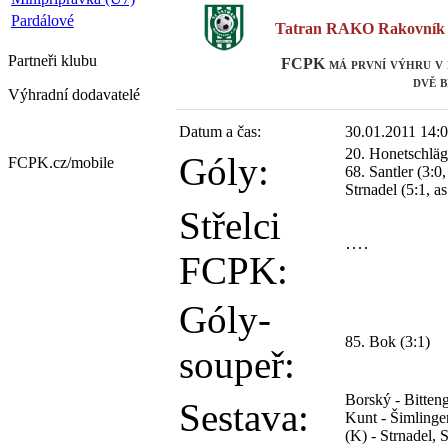
Pardálové
Tatran RAKO Rakovník
Partneři
klubu
FCPK má první výhru v p
dvě 
Výhradní dodavatelé
Datum a čas:
30.01.2011 14:
20. Honetschläge
Góly:
FCPK.cz/
mobile
68. Santler (3:0
Strnadel (5:1, as
Střelci
FCPK:
Góly-
85. Bok (3:1)
soupeř:
Borský - Bitten
Sestava:
Kunt - Šimlinge
(K) - Strnadel, 