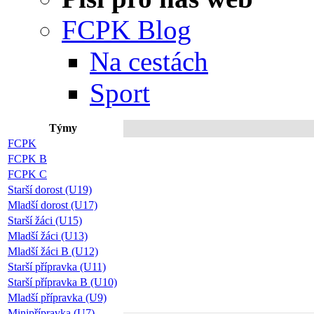
FCPK Blog
Na cestách
Sport
Týmy
Připoj
FCPK
FCPK B
FCPK C
Starší dorost (U19)
Mladší dorost (U17)
Starší žáci (U15)
Mladší žáci (U13)
Mladší žáci B (U12)
Starší přípravka (U11)
Starší přípravka B (U10)
Mladší přípravka (U9)
Minipřípravka (U7)