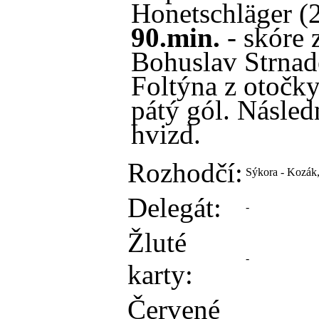
Honetschläger (2
90.min.
- skóre 
Bohuslav Strnade
Foltýna z otočk
pátý gól. Násled
hvizd.
Rozhodčí:
Sýkora - Kozák,
Delegát:
-
Žluté
-
karty:
Červené