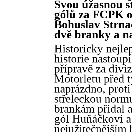
Svou úžasnou st
gólů za FCPK op
Bohuslav Strnade
dvě branky a na
Historicky nejle
historie nastoup
přípravě za divi
Motorletu před 
naprázdno, prot
střeleckou norm
brankám přidal a
gól Huňáčkovi a 
nejužitečnějším 