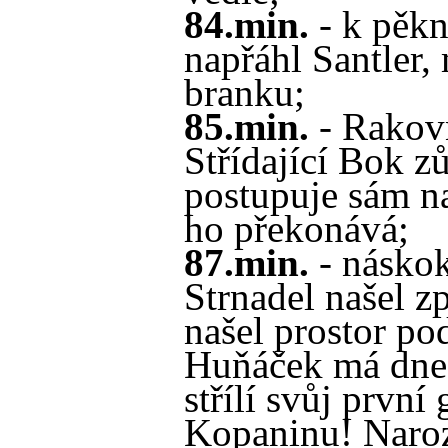
84.min.
- k pěkn
napřáhl Santler,
branku;
85.min.
- Rakovn
Střídající Bok z
postupuje sám n
ho překonává;
87.min.
- náskok
Strnadel našel z
našel prostor po
Huňáček má dnes
střílí svůj první
Kopaninu! Naroz