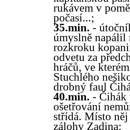
rukávem v pomě
počasí...;
35.min.
- útoční
úmyslně napálil 
rozkroku kopani
odvetu za předc
hráčů, ve kterém 
Stuchlého nešik
drobný faul Čih
40.min.
- Čihák 
ošetřování nemů
střídá. Místo něj
zálohy Zadina;