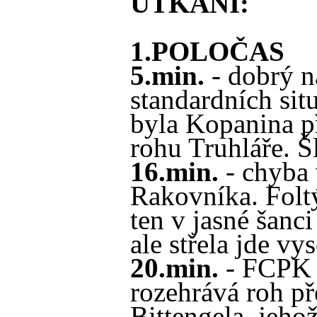
UTKÁNÍ:
1.POLOČAS
5.min.
- dobrý n
standardních situ
byla Kopanina p
rohu Truhláře. Š
16.min.
- chyba 
Rakovníka. Folt
ten v jasné šanc
ale střela jde v
20.min.
- FCPK 
rozehrává roh p
Bittengela, jehož