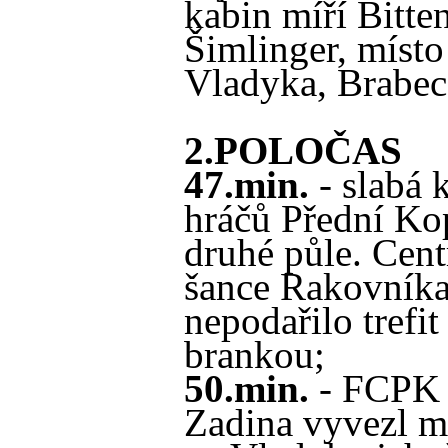
kabin míří Bitte
Šimlinger, místo
Vladyka, Brabec
2.POLOČAS
47.min.
- slabá 
hráčů Přední Ko
druhé půle. Cent
šance Rakovníka
nepodařilo trefi
brankou;
50.min.
- FCPK z
Zadina vyvezl mí