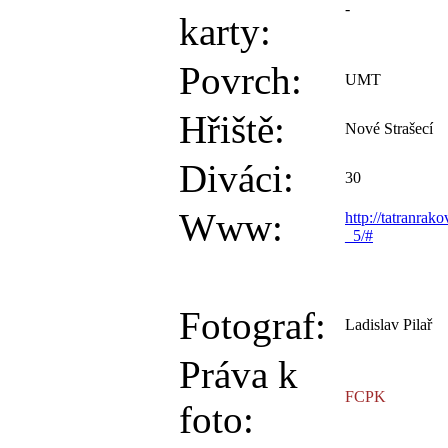
-
karty:
Povrch:
UMT
Hřiště:
Nové Strašecí
Diváci:
30
Www:
http://tatranra
_5/#
Fotograf:
Ladislav Pilař
Práva k
FCPK
foto: