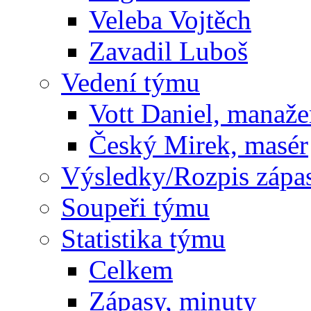
Veleba Vojtěch
Zavadil Luboš
Vedení týmu
Vott Daniel, manaže
Český Mirek, masér
Výsledky/Rozpis zápa
Soupeři týmu
Statistika týmu
Celkem
Zápasy, minuty