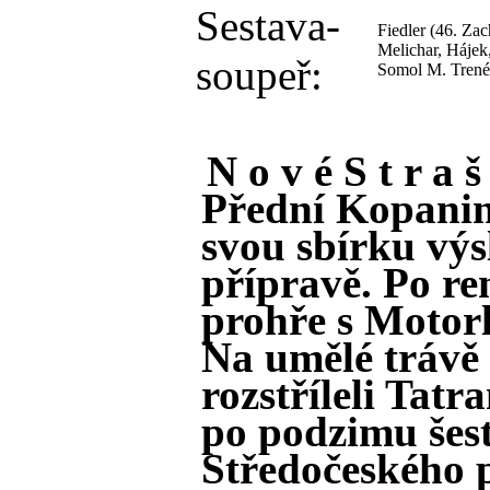
Sestava-
Fiedler (46. Za
Melichar, Hájek,
soupeř:
Somol M. Trené
N o v é S t r a š
Přední Kopanin
svou sbírku výs
přípravě. Po re
prohře s Motorl
Na umělé trávě
rozstříleli Tat
po podzimu šes
Středočeského p