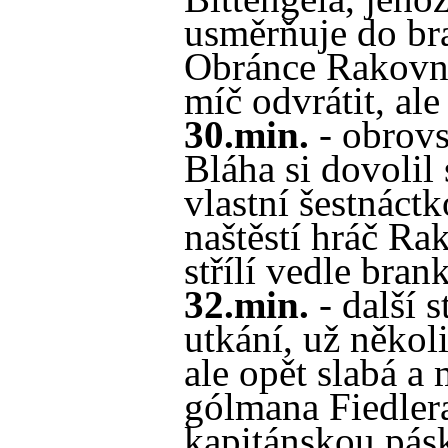
usměrňuje do br
Obránce Rakovní
míč odvrátit, ale
30.min.
- obrovs
Bláha si dovolil
vlastní šestnáctk
naštěstí hráč Ra
střílí vedle bran
32.min.
- další s
utkání, už někol
ale opět slabá a 
gólmana Fiedlera
kapitánskou pás