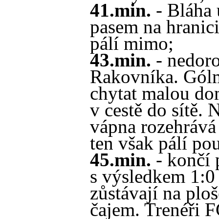
41.min.
- Bláha 
pasem na hranici
pálí mimo;
43.min.
- nedoro
Rakovníka. Gólm
chytat malou do
v cestě do sítě.
vápna rozehrává 
ten však pálí po
45.min.
- končí 
s výsledkem 1:
zůstávají na ploš
čajem. Trenéři F