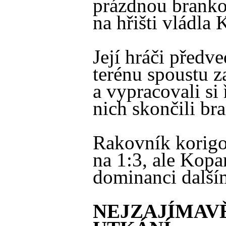
prázdnou branko
na hřišti vládla
Její hráči předv
terénu spoustu 
a vypracovali si 
nich skončili br
Rakovník korigo
na 1:3, ale Kopa
dominanci další
NEJZAJÍMAV