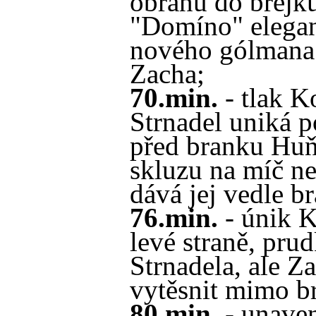
obranu do brejku
"Domíno" elega
nového gólmana
Zacha;
70.min.
- tlak K
Strnadel uniká p
před branku Huň
skluzu na míč ne
dává jej vedle b
76.min.
- únik K
levé straně, prud
Strnadela, ale Z
vytěsnit mimo b
80.min.
- unaven