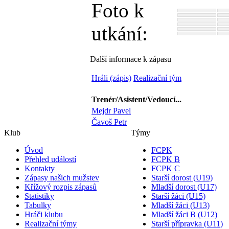
Foto k
utkání:
Další informace k zápasu
Hráli (zápis)
Realizační tým
Trenér/Asistent/Vedoucí...
Mejdr Pavel
Čavoš Petr
Klub
Týmy
Úvod
FCPK
Přehled událostí
FCPK B
Kontakty
FCPK C
Zápasy našich mužstev
Starší dorost (U19)
Křížový rozpis zápasů
Mladší dorost (U17)
Statistiky
Starší žáci (U15)
Tabulky
Mladší žáci (U13)
Hráči klubu
Mladší žáci B (U12)
Realizační týmy
Starší přípravka (U11)