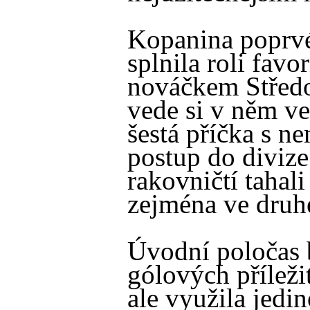
Kopanina poprvé
splnila roli favo
nováčkem Středo
vede si v něm ve
šestá příčka s n
postup do divize
rakovničtí tahali
zejména ve druhé
Úvodní poločas 
gólových příleži
ale využila jedin