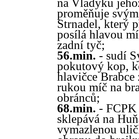
na Vladyku jehož
proměňuje svým
Strnadel, který 
posílá hlavou mí
zadní tyč;
56.min.
- sudí S
pokutový kop, k
hlavičce Brabce 
rukou míč na bra
obránců;
68.min.
- FCPK 3
sklepává na Huň
vymazlenou ulič