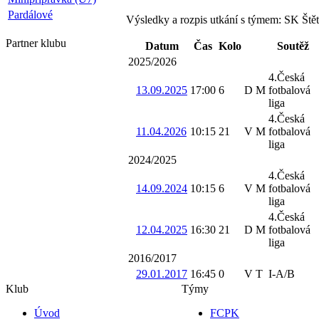
Pardálové
Výsledky a rozpis utkání s týmem: SK Štět
Partner
klubu
Datum
Čas
Kolo
Soutěž
2025/2026
4.Česká
13.09.2025
17:00
6
D
M
fotbalová
liga
4.Česká
11.04.2026
10:15
21
V
M
fotbalová
liga
2024/2025
4.Česká
14.09.2024
10:15
6
V
M
fotbalová
liga
4.Česká
12.04.2025
16:30
21
D
M
fotbalová
liga
2016/2017
29.01.2017
16:45
0
V
T
I-A/B
Klub
Týmy
Úvod
FCPK