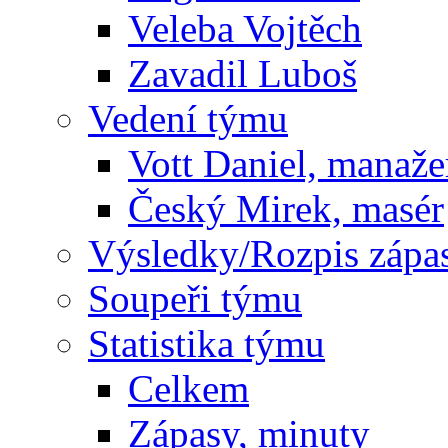
Veleba Vojtěch
Zavadil Luboš
Vedení týmu
Vott Daniel, manaže
Český Mirek, masér
Výsledky/Rozpis zápa
Soupeři týmu
Statistika týmu
Celkem
Zápasy, minuty