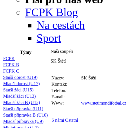
FCPK Blog
Na cestách
Sport
Naši soupeři
Týmy
FCPK
SK Štětí
FCPK B
FCPK C
Starší dorost (U19)
Název:
SK Štětí
Mladší dorost (U17)
Kontakt:
Starší žáci (U15)
Telefon:
Mladší žáci (U13)
E-mail:
Mladší žáci B (U12)
Www:
www.stetimondifotbal.cz
Starší přípravka (U11)
Starší přípravka B (U10)
S námi
Ostatní
Mladší přípravka (U9)
Minipřípravka (U7)