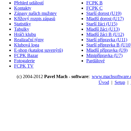
Přehled událostí
FCPK B
Kontakty
FCPK C
Zápasy našich mužstev
Starší dorost (U19)
Křížový rozpis zápasů
Mladší dorost (U17)
Statistiky
Starší žáci (U15)
Tabulky
Mladší žáci (U13)
Hráči klubu
Mladší žáci B (U12)
Realizační týmy
Starší přípravka (U11)
Klubová loga
Starší přípravka B (U10
E-shop (katalog suvenýrů)
Mladší přípravka (U9)
FCPK Bazar
Minipřípravka (U7)
Fotogalerie
Pardálové
FCPK TV
(c) 2004-2012
Pavel Mach - software
:
www.machsoftware.
Úvod
|
Setup
|