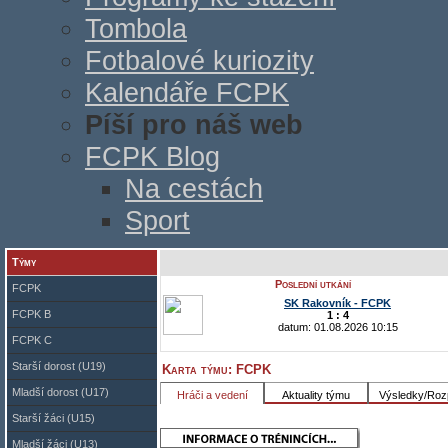
Tombola
Fotbalové kuriozity
Kalendáře FCPK
Píší pro náš web
FCPK Blog
Na cestách
Sport
Týmy
Připojt
Poslední utkání
FCPK
SK Rakovník - FCPK
FCPK B
1 : 4
datum: 01.08.2026 10:15
FCPK C
Starší dorost (U19)
Karta týmu: FCPK
Mladší dorost (U17)
Hráči a vedení
Aktuality týmu
Výsledky/Roz
Starší žáci (U15)
Mladší žáci (U13)