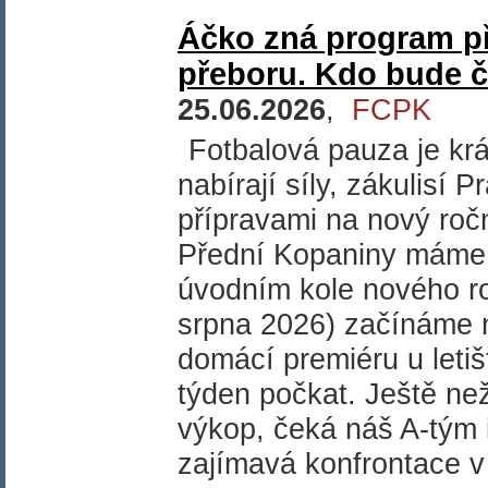
Áčko zná program př
přeboru. Kdo bude
25.06.2026
,
FCPK
Fotbalová pauza je krá
nabírají síly, zákulisí 
přípravami na nový roč
Přední Kopaniny máme 
úvodním kole nového ro
srpna 2026) začínáme n
domácí premiéru u leti
týden počkat. Ještě ne
výkop, čeká náš A-tým in
zajímavá konfrontace 