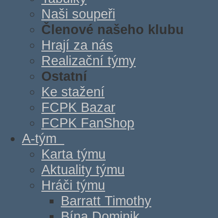
Naši soupeři
Členové našeho klubu
Hrají za nás
Realizační týmy
Ostatní
Ke stažení
FCPK Bazar
FCPK FanShop
A-tým
Karta týmu
Aktuality týmu
Hráči týmu
Barratt Timothy
Bína Dominik