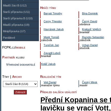
Mladší žáci B (U12)
Hráči týmu
Starší přípravka (U11)
Barratt Timothy
Bína Dominik
Starší přípravka B (U10)
Cerny Theodor
Černý David
obránce
Mladší přípravka (U9)
Havránek Jakub
Kralovič Vojtěch
Minipřípravka (U7)
brankář
Mejdr Tomáš
Razetto Sebastián
Pardálové
záložník
záložník
Tureček Jan
Urban Daniel
FCPK.cz/
mobile
útočník
Zavadil Luboš
brankář
Partneři
klubu
Kolář Jakub
Výhradní dodavatelé
Týmy |
Archiv
Realizační tým
Vott Daniel
Český Mirek
manažer týmu
masér
Přehled dalších událostí
Přední Kopanina se 
lavičku se vrací Vot