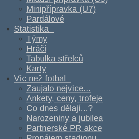
Minipřípravka (U7)
Pardálové
Statistika
Týmy
Hráči
Tabulka střelců
Karty
Víc než fotbal
Zaujalo nejvíce...
Ankety, ceny, trofeje
Co dnes dělají...?
Narozeniny a jubilea
Partnerské PR akce
Pronájem stadionu