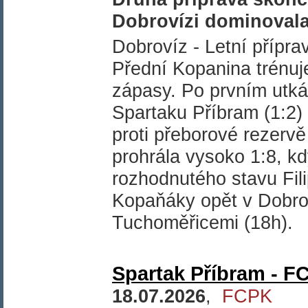
Dobrovízi dominovala
Dobrovíz - Letní příprav
Přední Kopanina trénuje
zápasy. Po prvním utkán
Spartaku Příbram (1:2)
proti přeborové rezerv
prohrála vysoko 1:8, kdy
rozhodnutého stavu Fil
Kopaňáky opět v Dobrov
Tuchoměřicemi (18h).
Spartak Příbram - FC
18.07.2026
,
FCPK