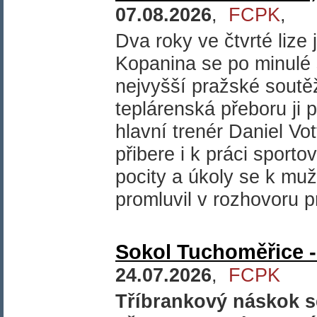
07.08.2026
,
FCPK
,
Dva roky ve čtvrté lize 
Kopanina se po minulé
nejvyšší pražské soutěž
teplárenská přeboru ji
hlavní trenér Daniel Vot
přibere i k práci sporto
pocity a úkoly se k mu
promluvil v rozhovoru p
Sokol Tuchoměřice -
24.07.2026
,
FCPK
Tříbrankový náskok s