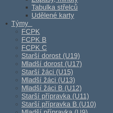
Tabulka střelců
Udělené karty
Týmy
FCPK
FCPK B
FCPK C
Starší dorost (U19)
Mladší dorost (U17)
Starší žáci (U15)
Mladší žáci (U13)
Mladší žáci B (U12)
Starší přípravka (U11)
Starší přípravka B (U10)
Mladší přípravka (U9)