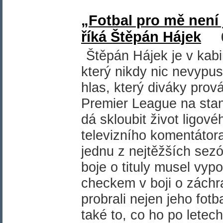
„Fotbal pro mě není 
říká Štěpán Hájek
Štěpán Hájek je v kab
který nikdy nic nevypus
hlas, který diváky prov
Premier League na sta
dá skloubit život ligové
televizního komentátora
jednu z nejtěžších sezó
boje o tituly musel vypo
checkem v boji o zách
probrali nejen jeho fot
také to, co ho po letech 