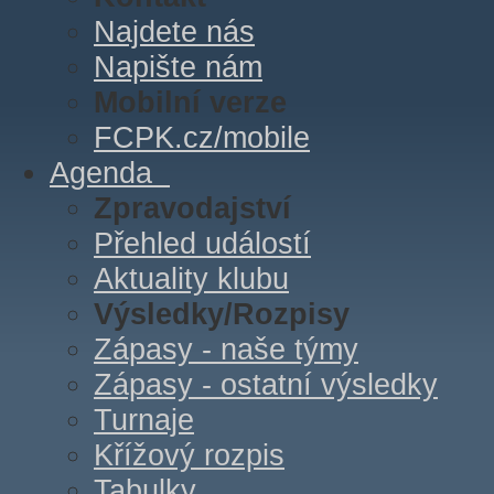
Najdete nás
Napište nám
Mobilní verze
FCPK.cz/mobile
Agenda
Zpravodajství
Přehled událostí
Aktuality klubu
Výsledky/Rozpisy
Zápasy - naše týmy
Zápasy - ostatní výsledky
Turnaje
Křížový rozpis
Tabulky