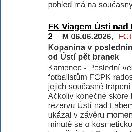
pohled má na současný 
FK Viagem Ústí nad 
2
M 06.06.2026
,
FC
Kopanina v posledním
od Ústí pět branek
Kamenec - Poslední ve
fotbalistům FCPK radost
jejich současné trápení
Ačkoliv konečné skóre 
rezervu Ústí nad Labem
ukázal v závěru moment,
minutě se o kosmetick