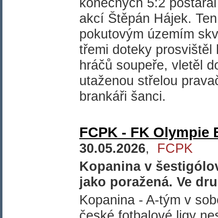
konečných 5:2 postaral
akcí Štěpán Hájek. Ten 
pokutovým územím skvě
třemi doteky prosvištěl
hráčů soupeře, vletěl d
utaženou střelou prava
brankáři šanci.
FCPK - FK Olympie B
30.05.2026
,
FCPK
Kopanina v šestigólo
jako poražená. Ve dru
Kopanina - A-tým v so
české fotbalové ligy ne