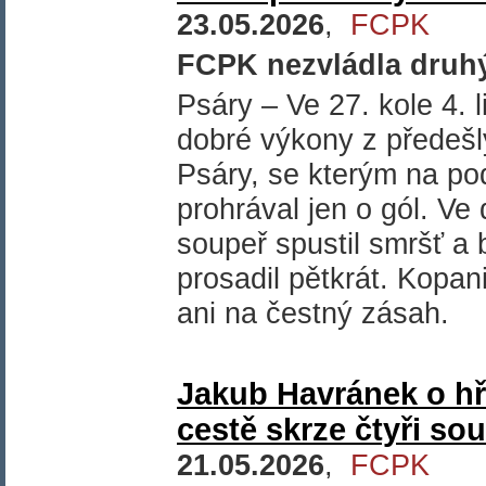
23.05.2026
,
FCPK
FCPK nezvládla druhý
Psáry – Ve 27. kole 4. 
dobré výkony z předešl
Psáry, se kterým na pod
prohrával jen o gól. Ve
soupeř spustil smršť a
prosadil pětkrát. Kopa
ani na čestný zásah.
Jakub Havránek o hř
cestě skrze čtyři so
21.05.2026
,
FCPK