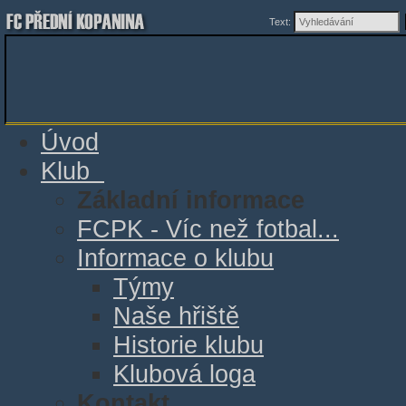
Text:
Úvod
Klub
Základní informace
FCPK - Víc než fotbal...
Informace o klubu
Týmy
Naše hřiště
Historie klubu
Klubová loga
Kontakt