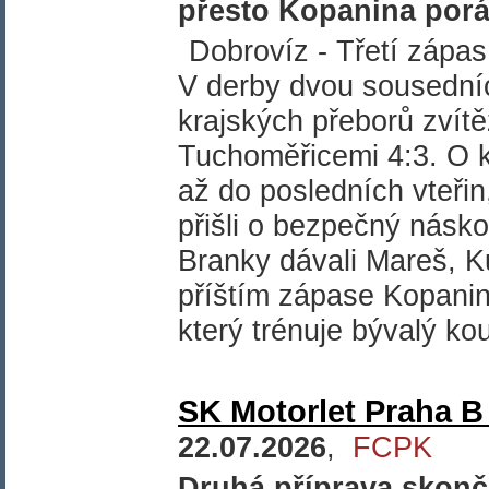
přesto Kopanina por
Dobrovíz - Třetí zápas 
V derby dvou sousední
krajských přeborů zvít
Tuchoměřicemi 4:3. O 
až do posledních vteři
přišli o bezpečný násko
Branky dávali Mareš, K
příštím zápase Kopani
který trénuje bývalý k
SK Motorlet Praha B 
22.07.2026
,
FCPK
Druhá příprava skonč