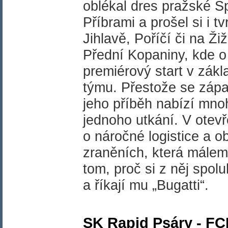
oblékal dres pražské Sp
Příbrami a prošel si i 
Jihlavě, Poříčí či na Ži
Přední Kopaniny, kde o 
premiérový start v zákl
týmu. Přestože se záp
jeho příběh nabízí mno
jednoho utkání. V otev
o náročné logistice a o
zraněních, která málem 
tom, proč si z něj spolu
a říkají mu „Bugatti“.
SK Rapid Psáry - FC