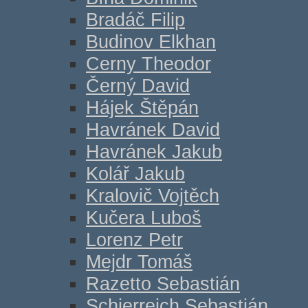
Bradáč Filip
Budinov Elkhan
Cerny Theodor
Černý David
Hájek Štěpán
Havránek David
Havránek Jakub
Kolář Jakub
Kralovič Vojtěch
Kučera Luboš
Lorenz Petr
Mejdr Tomáš
Razetto Sebastián
Schierreich Sebastián