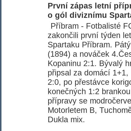
První zápas letní pří
o gól diviznímu Spar
Příbram - Fotbalisté 
zakončili první týden le
Spartaku Příbram. Pátý
(1894) a nováček 4.Česk
Kopaninu 2:1. Bývalý 
připsal za domácí 1+1,
2:0, po přestávce kori
konečných 1:2 brankou
přípravy se modročerven
Motorletem B, Tuchomě
Dukla mix.