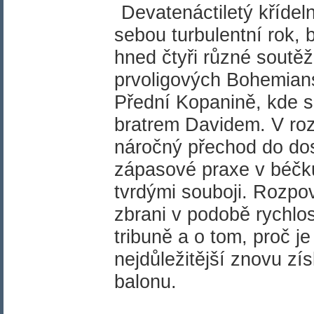
Devatenáctiletý kříde
sebou turbulentní rok,
hned čtyři různé soutěž
prvoligových Bohemians
Přední Kopanině, kde sd
bratrem Davidem. V ro
náročný přechod do dos
zápasové praxe v béčku
tvrdými souboji. Rozpov
zbrani v podobě rychlos
tribuně a o tom, proč j
nejdůležitější znovu zís
balonu.