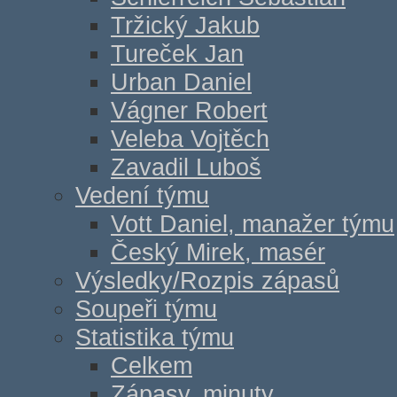
Tržický Jakub
Tureček Jan
Urban Daniel
Vágner Robert
Veleba Vojtěch
Zavadil Luboš
Vedení týmu
Vott Daniel, manažer týmu
Český Mirek, masér
Výsledky/Rozpis zápasů
Soupeři týmu
Statistika týmu
Celkem
Zápasy, minuty