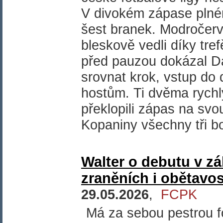
V divokém zápase plném
šest branek. Modročerv
bleskově vedli díky tre
před pauzou dokázal Da
srovnat krok, vstup do d
hostům. Ti dvěma rychlý
překlopili zápas na svo
Kopaniny všechny tři b
Walter o debutu v z
zraněních i obětavos
29.05.2026
,
FCPK
Má za sebou pestrou f