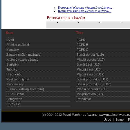
Kompletní přehled výsledků mužstva...
Kompletní přehled aktualit mužstva...
Fotogalerie k zápasům
Klub
Týmy
Úvod
FCPK
Přehled událostí
FCPK B
Kontakty
FCPK C
Zápasy našich mužstev
Starší dorost (U19)
Křížový rozpis zápasů
Mladší dorost (U17)
Statistiky
Starší žáci (U15)
Tabulky
Mladší žáci (U13)
Hráči klubu
Mladší žáci B (U12)
Realizační týmy
Starší přípravka (U11)
Klubová loga
Starší přípravka B (U10)
E-shop (katalog suvenýrů)
Mladší přípravka (U9)
FCPK Bazar
Minipřípravka (U7)
Fotogalerie
Pardálové
FCPK TV
(c) 2004-2012
Pavel Mach - software
:
www.machsoftware.c
Úvod
|
Setup
|
P