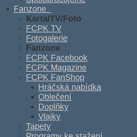
Fanzone
Karta/TV/Foto
FCPK TV
Fotogalerie
Fanzone
FCPK Facebook
FCPK Magazine
FCPK FanShop
Hráčská nabídka
Oblečení
Doplňky
Vlajky
Tapety
Programy ke stažení