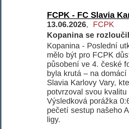
FCPK - FC Slavia Kar
13.06.2026
,
FCPK
Kopanina se rozloučil
Kopanina - Poslední u
mělo být pro FCPK dů
působení ve 4. české fo
byla krutá – na domácí t
Slavia Karlovy Vary, kt
potvrzoval svou kvalitu
Výsledková porážka 0:6
pečetí sestup našeho A-
ligy.