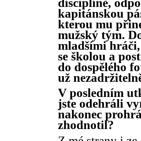
disciplíně, odp
kapitánskou pás
kterou mu přine
mužský tým. Dot
mladšími hráči,
se školou a po
do dospělého fo
už nezadržitelně
V posledním ut
jste odehráli v
nakonec prohrál
zhodnotil?
Z mé strany i ze