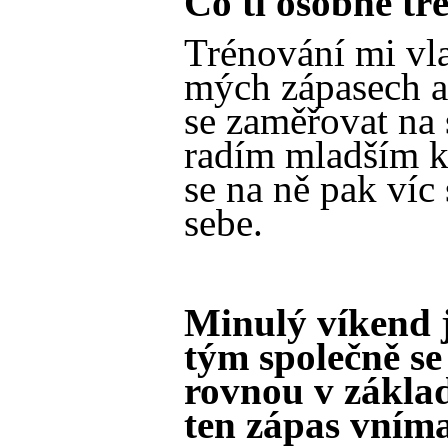
Co ti osobně tr
Trénování mi vl
mých zápasech a
se zaměřovat na s
radím mladším k
se na ně pak víc
sebe.
Minulý víkend j
tým společně se
rovnou v základ
ten zápas vním