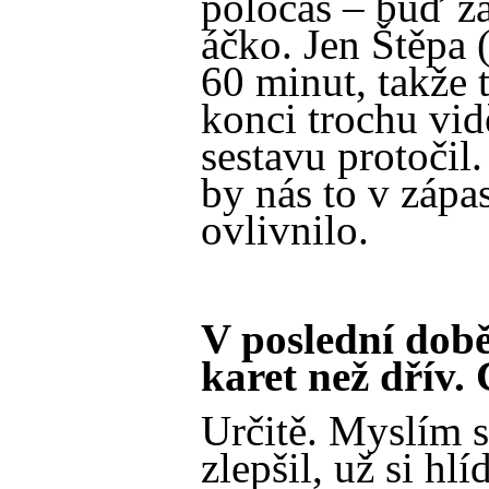
poločas – buď z
áčko. Jen Štěpa
60 minut, takže 
konci trochu vidě
sestavu protočil
by nás to v zápa
ovlivnilo.
V poslední dob
karet než dřív.
Určitě. Myslím s
zlepšil, už si hl