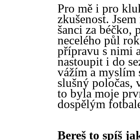
Pro mě i pro klu
zkušenost. Jsem 
šanci za béčko, 
necelého půl rok
přípravu s nimi a
nastoupit i do se
vážím a myslím s
slušný poločas,
to byla moje prv
dospělým fotbal
Bereš to spíš j