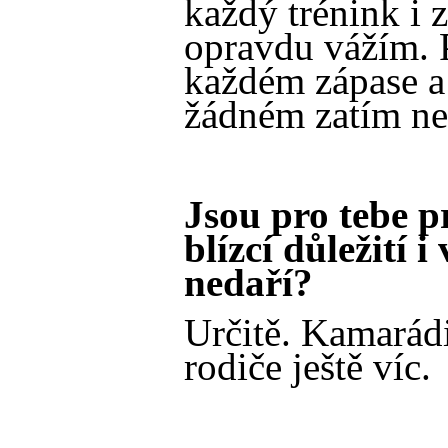
každý trénink i z
opravdu vážím. 
každém zápase a 
žádném zatím ne
Jsou pro tebe p
blízcí důležití i
nedaří?
Určitě. Kamarádi 
rodiče ještě víc.