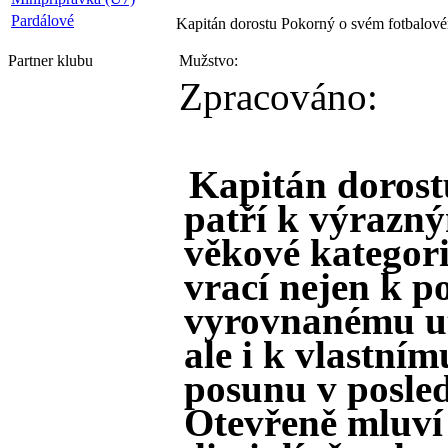
Pardálové
Kapitán dorostu Pokorný o svém fotbalovém 
Partner
klubu
Mužstvo:
Zpracováno:
Kapitán dorost
patří k výrazn
věkové kategori
vrací nejen k p
vyrovnanému ut
ale i k vlastní
posunu v posled
Otevřeně mluví 