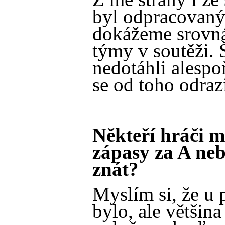
byl odpracovaný 
dokážeme srovná
týmy v soutěži. 
nedotáhli alesp
se od toho odrazi
Někteří hráči m
zápasy za A neb
znát?
Myslím si, že u 
bylo, ale většina