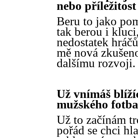
nebo příležitost
Beru to jako pom
tak berou i kluci
nedostatek hráčů
mě nová zkušenos
dalšímu rozvoji.
Už vnímáš blíží
mužského fotba
Už to začínám tr
pořád se chci hl