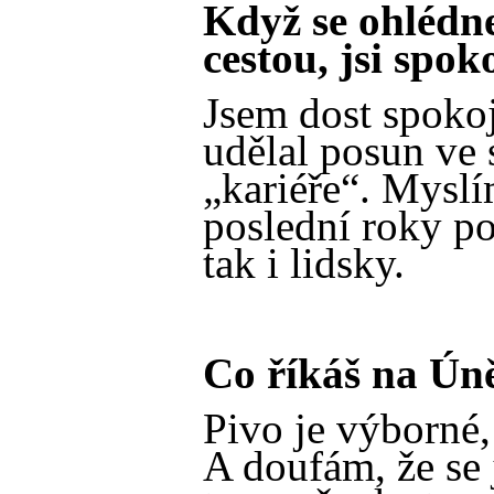
Když se ohlédn
cestou, jsi spo
Jsem dost spokoj
udělal posun ve 
„kariéře“. Myslím
poslední roky po
tak i lidsky.
Co říkáš na Ún
Pivo je výborné,
A doufám, že se 