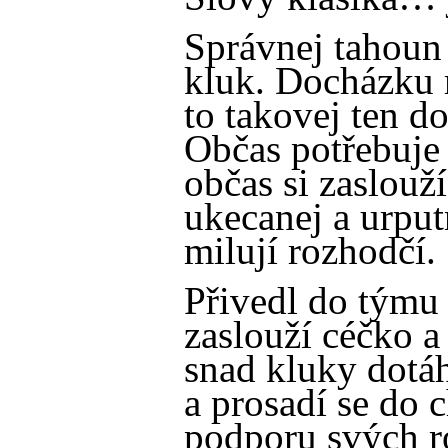
Správnej tahoun 
kluk. Docházku 
to takovej ten d
Občas potřebuje 
občas si zaslouž
ukecanej a urputn
milují rozhodčí.
Přivedl do týmu d
zaslouží céčko a 
snad kluky dotá
a prosadí se do 
podporu svých rod