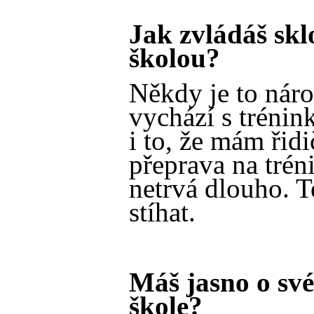
Jak zvládáš sklo
školou?
Někdy je to náro
vychází s tréni
i to, že mám řidi
přeprava na trén
netrvá dlouho. T
stíhat.
Máš jasno o sv
škole?