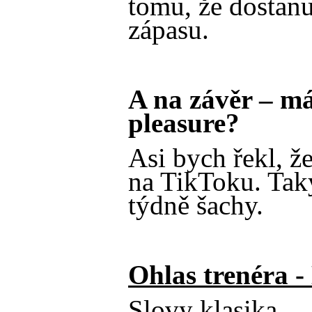
tomu, že dostanu
zápasu.
A na závěr – má
pleasure?
Asi bych řekl, ž
na TikToku. Taky
týdně šachy.
Ohlas trenéra 
Slovy klasika… j