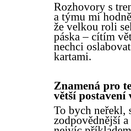
Rozhovory s tren
a týmu mi hodně
že velkou roli se
páska – cítím vě
nechci oslabova
kartami.
Znamená pro teb
větší postavení
To bych neřekl, s
zodpovědnější a 
nejvíc příkladem