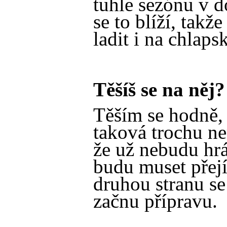
tuhle sezónu v 
se to blíží, takž
ladit i na chlaps
Těšíš se na něj?
Těším se hodně, 
taková trochu n
že už nebudu hrá
budu muset přejí
druhou stranu se
začnu přípravu.