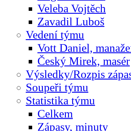
Veleba Vojtěch
Zavadil Luboš
Vedení týmu
Vott Daniel, manaže
Český Mirek, masér
Výsledky/Rozpis zápa
Soupeři týmu
Statistika týmu
Celkem
Zápasy, minuty