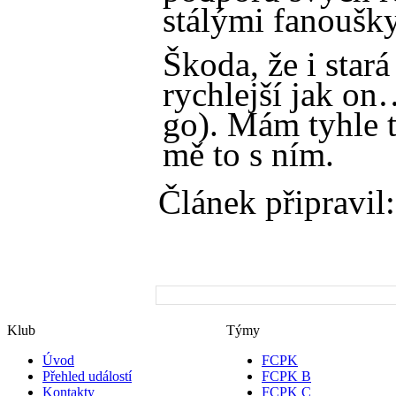
stálými fanouš
Škoda, že i star
rychlejší jak on
go). Mám tyhle t
mě to s ním.
Článek připravil:
Klub
Týmy
Úvod
FCPK
Přehled událostí
FCPK B
Kontakty
FCPK C