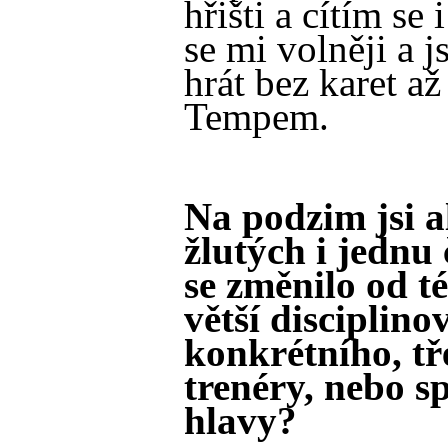
hřišti a cítím se 
se mi volněji a j
hrát bez karet a
Tempem.
Na podzim jsi a
žlutých i jednu
se změnilo od t
větší disciplino
konkrétního, tř
trenéry, nebo sp
hlavy?