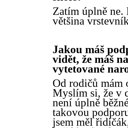
Zatím úplně ne.
většina vrstevní
Jakou máš podp
vidět, že máš na
vytetované nar
Od rodičů mám 
Myslím si, že v 
není úplně běžné
takovou podporu
jsem měl řidičák