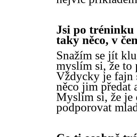
Jsi po tréninku
taky něco, v če
Snažím se jít k
myslím si, že t
Vždycky je fajn 
něco jim předat 
Myslím si, že je
podporovat mlad