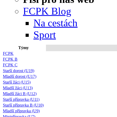
FCPK Blog
Na cestách
Sport
Týmy
Přip
FCPK
FCPK B
FCPK C
Starší dorost (U19)
Mladší dorost (U17)
Starší žáci (U15)
Mladší žáci (U13)
Mladší žáci B (U12)
Starší přípravka (U11)
Starší přípravka B (U10)
Mladší přípravka (U9)
Minipřípravka (U7)