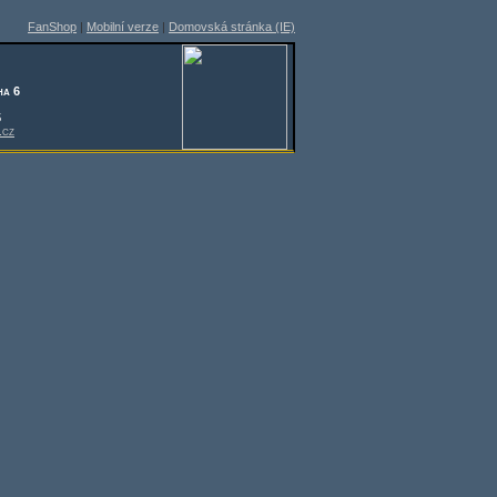
FanShop
|
Mobilní verze
|
Domovská stránka (IE)
ha 6
5
.cz