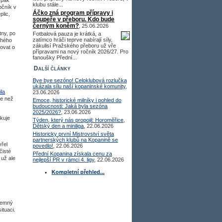
 pak
klubu stále...
očník v
Áčko zná program přípravy i
plic,
soupeře v přeboru. Kdo bude
černým koněm?
, 25.06.2026
tny, po
Fotbalová pauza je krátká, a
zatímco hráči teprve nabírají síly,
uhého
zákulisí Pražského přeboru už vře
jovat o
přípravami na nový ročník 2026/27. Pro
fanoušky Přední...
Další články
Bye bye sezóno! Celoklubová rozlučka
ukázala sílu naší kopaninské komunity
,
ila
23.06.2026
ce než
Emoce, historické milníky i pohled do
budoucnosti: Jaká byla sezóna
2025/2026?
, 23.06.2026
ukuje
Týden, který nás propojil: Horoměřice,
Dětský den a miniliga
, 22.06.2026
Historicky první Mistrovství světa
partnerských klubů na Kopanině se
řel
povedlo!
, 22.06.2026
čisté
Přední Kopanina získala cenu za
 už ale
nejlepší PR v rámci 4. ligy
, 22.06.2026
Kompletní přehled...
ájemný
ituaci.