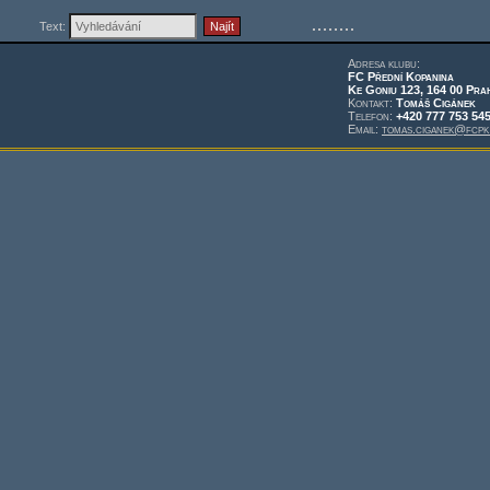
Text:
Adresa klubu:
FC Přední Kopanina
Ke Goniu 123, 164 00 Pra
Kontakt:
Tomáš Cigánek
Telefon:
+420 777 753 54
Email:
tomas.ciganek@fcpk