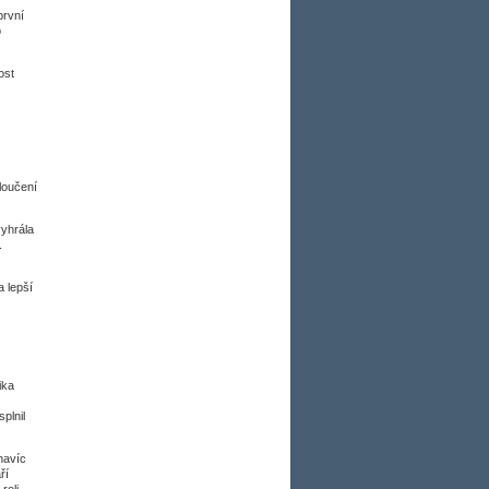
první
o
ost
loučení
vyhrála
.
a lepší
ika
plnil
navíc
ří
roli