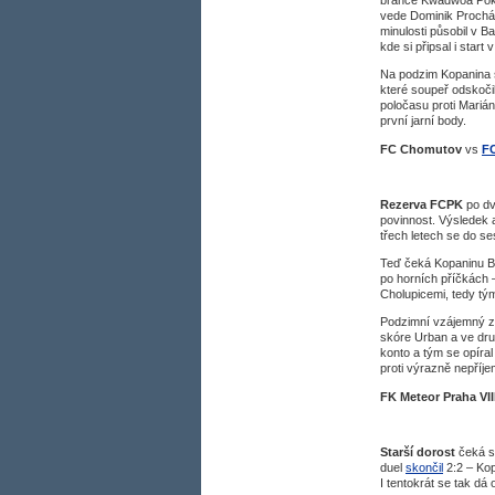
brance Kwadwoa Poka,
vede Dominik Procházk
minulosti působil v B
kde si připsal i start
Na podzim Kopanin
které soupeř odskoči
poločasu proti Marián
první jarní body.
FC Chomutov
vs
F
Rezerva FCPK
po dv
povinnost. Výsledek a
třech letech se do se
Teď čeká Kopaninu B v
po horních příčkách –
Cholupicemi, tedy t
Podzimní vzájemný z
skóre Urban a ve druh
konto a tým se opíral
proti výrazně nepříj
FK Meteor Praha VII
Starší dorost
čeká so
duel
skončil
2:2 – Kop
I tentokrát se tak dá