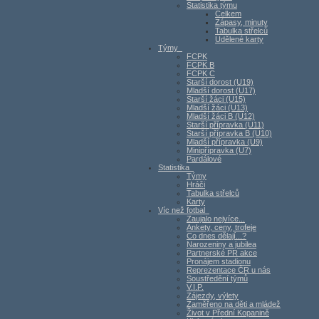
Statistika týmu
Celkem
Zápasy, minuty
Tabulka střelců
Udělené karty
Týmy
FCPK
FCPK B
FCPK C
Starší dorost (U19)
Mladší dorost (U17)
Starší žáci (U15)
Mladší žáci (U13)
Mladší žáci B (U12)
Starší přípravka (U11)
Starší přípravka B (U10)
Mladší přípravka (U9)
Minipřípravka (U7)
Pardálové
Statistika
Týmy
Hráči
Tabulka střelců
Karty
Víc než fotbal
Zaujalo nejvíce...
Ankety, ceny, trofeje
Co dnes dělají...?
Narozeniny a jubilea
Partnerské PR akce
Pronájem stadionu
Reprezentace ČR u nás
Soustředění týmů
V.I.P.
Zájezdy, výlety
Zaměřeno na děti a mládež
Život v Přední Kopanině