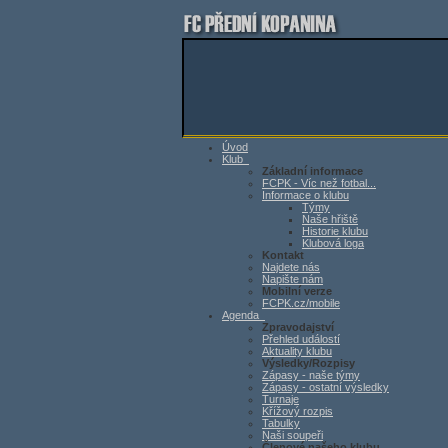
Úvod
Klub
Základní informace
FCPK - Víc než fotbal...
Informace o klubu
Týmy
Naše hřiště
Historie klubu
Klubová loga
Kontakt
Najdete nás
Napište nám
Mobilní verze
FCPK.cz/mobile
Agenda
Zpravodajství
Přehled událostí
Aktuality klubu
Výsledky/Rozpisy
Zápasy - naše týmy
Zápasy - ostatní výsledky
Turnaje
Křížový rozpis
Tabulky
Naši soupeři
Členové našeho klubu