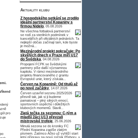
Aktuality klubu
Z hospodského setkání se zrodilo
ideální partnerství Kopaniny s
firmou Nidelo
, 05.08.2026
Ne všechna fotbalová partnerství
se rodí za sterilních podmínek v
kancelářích při oficiálních jednáních. Ta
nejlepší občas začínají tam, kde byste
je možná...
Mezinárodní projekt pokračuje: Po
skvělých dnech v Praze míří U17
do Švédska
, 04.08.2026
Propojení FCPK se švédskými
partnery píše další významnou
kapitolu. V rámci mezinárodního
projektu financovaného z grantu
Evropské unie, který získala...
emi.
Červen na Kopanině: Od titulů až
po nové začátky
, 14.07.2026
 Víkend
Červen uzavřel sezonu 2025/2026
přesně tak, jak si ji budeme
pamatovat – plný silných emocí,
sportovních úspěchů i důležitých
vedený
klubových momentů. Slavili...
azně
Zlatá tečka za sezonou: C-tým a
 gól pro
mladší žáci U13 převzali
zuje
mistrovské trofeje
, 25.06.2026
Minulá sezona se do kroniky FC
Přední Kopanina zapíše zlatým
písmem. Zatímco Áčko už vyhlíží start
 po
letní přípravy na nový ročník Přeboru, v