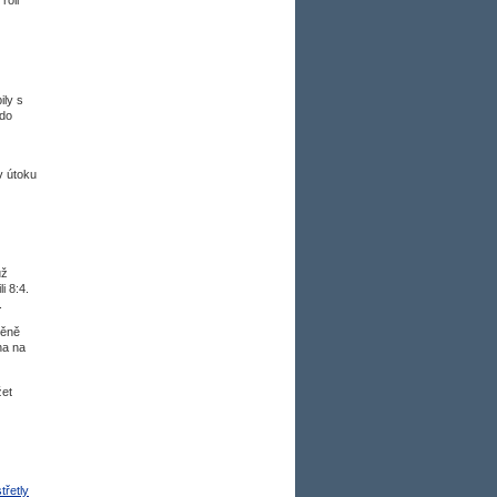
ily s
 do
v útoku
už
i 8:4.
.
měně
na na
žet
střetly