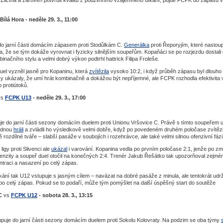
Bílá Hora - neděle 29. 3., 11:00
do jarní části domácím zápasem proti Stodůlkám C.
Generálka
proti Řeporyjím, které nastoup
a, že se tým dokáže vyrovnat i fyzicky silnějším soupeřům. Kopaňáci se po rozjezdu dostali
načního stylu a velmi dobrý výkon podtrhl hattrick Filipa Froleše.
el vyzněl jasně pro Kopaninu, která
zvítězila
vysoko 10:2, i když průběh zápasu byl dlouho
ky ukázaly, že umí hrát kombinačně a dokážou být nepříjemné, ale FCPK rozhodla efektivita 
o protiútoků.
vs
FCPK U13
- neděle 29. 3., 17:00
je do jarní části sezony domácím duelem proti Unionu Vršovice C. Právě s tímto soupeřem 
ednou
hráli
a zvládli ho výsledkově velmi dobře, když po povedeném druhém poločase zvítězil
rozdílné tváře – slabší pasáže v soubojích i rozehrávce, ale také velmi silnou ofenzivní fázi
igy proti Slivenci ale
ukázal
i varování. Kopanina vedla po prvním poločase 2:1, jenže po z
intenzity a soupeř duel otočil na konečných 2:4. Trenér Jakub Řešátko tak upozorňoval zejmé
ntraci a nasazení po celý zápas.
kání tak U12 vstupuje s jasným cílem – navázat na dobré pasáže z minula, ale tentokrát udr
po celý zápas. Pokud se to podaří, může tým pomýšlet na další úspěšný start do soutěže
 C
vs
FCPK U12
- sobota 28. 3., 13:15
puje do jarní části sezony domácím duelem proti Sokolu Kolovraty. Na podzim se oba týmy