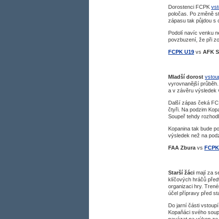
Dorostenci FCPK
vst
poločas. Po změně str
zápasu tak půjdou s c
Podolí navíc venku nem
povzbuzení, že při 
FCPK U19
vs
AFK Sl
Mladší dorost
vstoup
vyrovnanější průběh. 
a v závěru výsledek v
Další zápas čeká FCPK
čtyři. Na podzim Kop
Soupeř tehdy rozhodl
Kopanina tak bude po
výsledek než na pod
FAA Zbura
vs
FCPK
Starší žáci
mají za s
klíčových hráčů před
organizaci hry. Tren
účel přípravy před s
Do jarní části vstou
Kopaňáci svého soup
navázat na výkon ze 