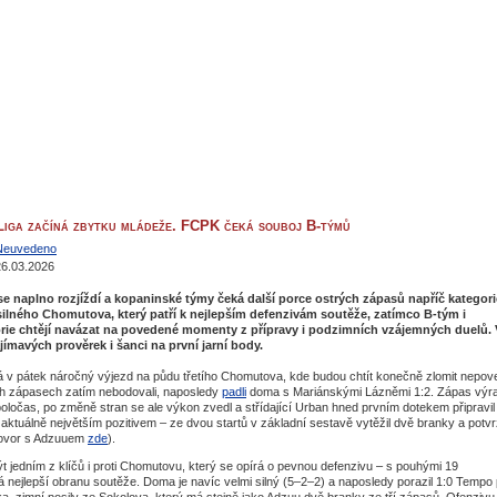
 Liga začíná zbytku mládeže. FCPK čeká souboj B-týmů
Neuvedeno
26.03.2026
 se naplno rozjíždí a kopaninské týmy čeká další porce ostrých zápasů napříč kategori
ilného Chomutova, který patří k nejlepším defenzivám soutěže, zatímco B-tým i
rie chtějí navázat na povedené momenty z přípravy i podzimních vzájemných duelů.
jímavých prověrek i šanci na první jarní body.
 v pátek náročný výjezd na půdu třetího Chomutova, kde budou chtít konečně zlomit nepo
ech zápasech zatím nebodovali, naposledy
padli
doma s Mariánskými Lázněmi 1:2. Zápas výr
 poločas, po změně stran se ale výkon zvedl a střídající Urban hned prvním dotekem připravil
aktuálně největším pozitivem – ze dvou startů v základní sestavě vytěžil dvě branky a potvr
hovor s Adzuuem
zde
).
 jedním z klíčů i proti Chomutovu, který se opírá o pevnou defenzivu – s pouhými 19
 nejlepší obranu soutěže. Doma je navíc velmi silný (5–2–2) a naposledy porazil 1:0 Tempo