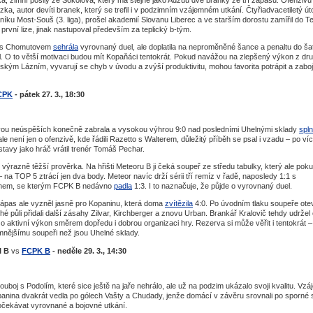
 zimní posily ze Sokolova, který má stejně jako Adzuu dvě branky ze tří zápasů. Ofenzivu
a, autor devíti branek, který se trefil i v podzimním vzájemném utkání. Čtyřiadvacetiletý út
aníku Most-Souš (3. liga), prošel akademií Slovanu Liberec a ve starším dorostu zamířil do Te
 v první lize, jinak nastupoval především za teplický b-tým.
a s Chomutovem
sehrála
vyrovnaný duel, ale doplatila na neproměněné šance a penaltu do ša
l. O to větší motivaci budou mít Kopaňáci tentokrát. Pokud navážou na zlepšený výkon z dr
ským Lázním, vyvarují se chyb v úvodu a zvýší produktivitu, mohou favorita potrápit a zabo
CPK
- pátek 27. 3., 18:30
ou neúspěších konečně zabrala a vysokou výhrou 9:0 nad posledními Uhelnými sklady
spln
le není jen o ofenzivě, kde řádili Razetto s Walterem, důležitý příběh se psal i vzadu – po ví
stavy jako hráč vrátil trenér Tomáš Pechar.
ýrazně těžší prověrka. Na hřišti Meteoru B ji čeká soupeř ze středu tabulky, který ale pok
 na TOP 5 ztrácí jen dva body. Meteor navíc drží sérii tří remíz v řadě, naposledy 1:1 s
ýmem, se kterým FCPK B nedávno
padla
1:3. I to naznačuje, že půjde o vyrovnaný duel.
ápas ale vyzněl jasně pro Kopaninu, která doma
zvítězila
4:0. Po úvodním tlaku soupeře otev
é půli přidali další zásahy Zilvar, Kirchberger a znovu Urban. Brankář Kralovič tehdy udržel 
 o aktivní výkon směrem dopředu i dobrou organizaci hry. Rezerva si může věřit i tentokrát –
emnějšímu soupeři než jsou Uhelné sklady.
I B
vs
FCPK B
- neděle 29. 3., 14:30
uboj s Podolím, které sice ještě na jaře nehrálo, ale už na podzim ukázalo svoji kvalitu. Vz
anina dvakrát vedla po gólech Vašty a Chudady, jenže domácí v závěru srovnali po sporné s
 očekávat vyrovnané a bojovné utkání.