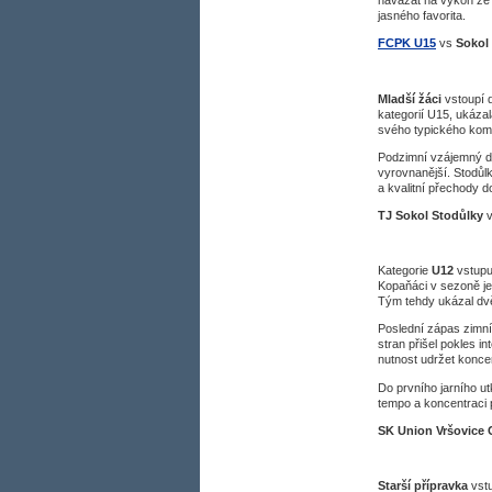
jasného favorita.
FCPK U15
vs
Sokol 
Mladší žáci
vstoupí 
kategorií U15, ukázal
svého typického kombi
Podzimní vzájemný du
vyrovnanější. Stodůl
a kvalitní přechody d
TJ Sokol Stodůlky
Kategorie
U12
vstupu
Kopaňáci v sezoně j
Tým tehdy ukázal dvě 
Poslední zápas zimní l
stran přišel pokles 
nutnost udržet konce
Do prvního jarního ut
tempo a koncentraci 
SK Union Vršovice
Starší přípravka
vstu