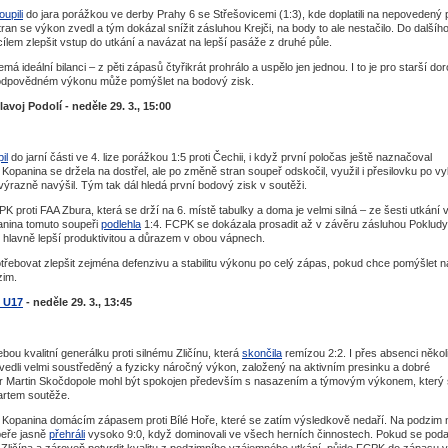
oupili
do jara porážkou ve derby Prahy 6 se Střešovicemi (1:3), kde doplatili na nepovedený 
an se výkon zvedl a tým dokázal snížit zásluhou Krejči, na body to ale nestačilo. Do dalšíh
ílem zlepšit vstup do utkání a navázat na lepší pasáže z druhé půle.
á ideální bilanci – z pěti zápasů čtyřikrát prohrálo a uspělo jen jednou. I to je pro starší dor
zodpovědném výkonu může pomýšlet na bodový zisk.
avoj Podolí - neděle 29. 3., 15:00
il
do jarní části ve 4. lize porážkou 1:5 proti Čechii, i když první poločas ještě naznačoval
Kopanina se držela na dostřel, ale po změně stran soupeř odskočil, využil i přesilovku po vy
ýrazně navýšil. Tým tak dál hledá první bodový zisk v soutěži.
 proti FAA Zbura, která se drží na 6. místě tabulky a doma je velmi silná – ze šesti utkání 
anina tomuto soupeři
podlehla
1:4. FCPK se dokázala prosadit až v závěru zásluhou Pokludy
 hlavně lepší produktivitou a důrazem v obou vápnech.
třebovat zlepšit zejména defenzivu a stabilitu výkonu po celý zápas, pokud chce pomýšlet n
zim.
 U17
- neděle 29. 3., 13:45
ebou kvalitní generálku proti silnému Zličínu, která
skončila
remízou 2:2. I přes absenci někol
vedli velmi soustředěný a fyzicky náročný výkon, založený na aktivním presinku a dobré
ér Martin Skočdopole mohl být spokojen především s nasazením a týmovým výkonem, který s
tartem soutěže.
pí Kopanina domácím zápasem proti Bílé Hoře, které se zatím výsledkově nedaří. Na podzim 
eře jasně
přehráli
vysoko 9:0, když dominovali ve všech herních činnostech. Pokud se poda
Zličína a zároveň potvrdit kvalitu z podzimního vzájemného utkání, půjde FCPK do zápasu v 