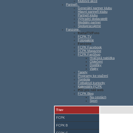
Klubové akce
Partneři
Generální partner klubu
Hlavní partneři klubu
Partneři klubu
Výhradní dodavatelé
Mediální partner
Spolupracujeme
Fanzone
Karta/TV/Foto
FCPK TV
Fotogalerie
Fanzone
FCPK Facebook
FCPK Magazine
FCPK FanShop
Hráčská nabídka
Oblečení
Doplňky
Vlajky
Tapety
Programy ke stažení
Tombola
Fotbalové kuriozity
Kalendáře FCPK
Píší pro náš web
FCPK Blog
Na cestách
Sport
Týmy
FCPK
FCPK B