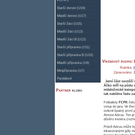
FCPK C
Starší dorost (U19)
Mladší dorost (U17)
Starší žáci (U15)
Mladší žáci (U13)
Mladší žáci B (U12)
Starší přípravka (U11)
Starší přípravka B (U10)
Víkendový rozpis:
Mladší přípravka (U9)
Rubrika:
Minipřípravka (U7)
Zpracováno:
Pardálové
Jarní část soutěží
Áčko míří na půdu s
mládežnické katego
Partner
klubu
tak nabídne řadu za
Fotbalisty
FCPK
čeká
vstup do jara. Ve tř
ovlivnil špatný první
Amose Adzuu. Ten je 
důvěru trenéra (roz
Právě Adzuu může být
inkasovanými góly má