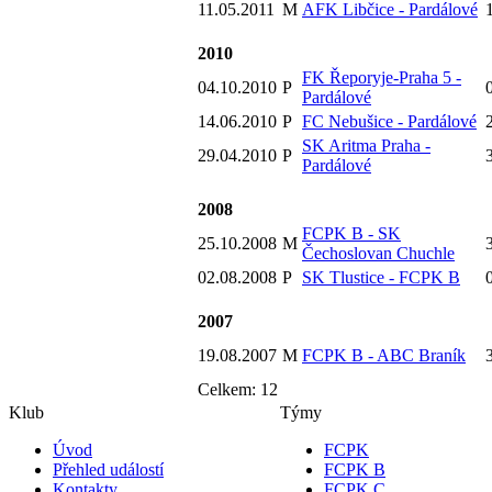
11.05.2011
M
AFK Libčice - Pardálové
1
2010
FK Řeporyje-Praha 5 -
04.10.2010
P
0
Pardálové
14.06.2010
P
FC Nebušice - Pardálové
2
SK Aritma Praha -
29.04.2010
P
3
Pardálové
2008
FCPK B - SK
25.10.2008
M
3
Čechoslovan Chuchle
02.08.2008
P
SK Tlustice - FCPK B
0
2007
19.08.2007
M
FCPK B - ABC Braník
3
Celkem: 12
Klub
Týmy
Úvod
FCPK
Přehled událostí
FCPK B
Kontakty
FCPK C