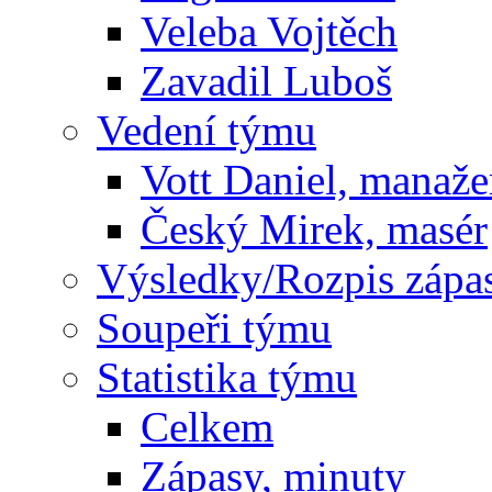
Veleba Vojtěch
Zavadil Luboš
Vedení týmu
Vott Daniel, manaže
Český Mirek, masér
Výsledky/Rozpis zápa
Soupeři týmu
Statistika týmu
Celkem
Zápasy, minuty