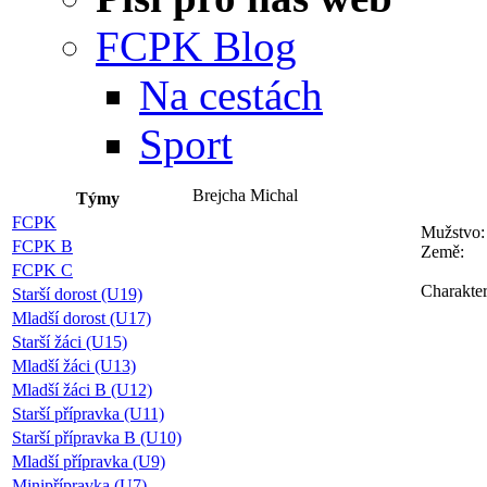
FCPK Blog
Na cestách
Sport
Brejcha Michal
Týmy
FCPK
Mužstvo:
FCPK B
Země:
FCPK C
Charakter
Starší dorost (U19)
Mladší dorost (U17)
Starší žáci (U15)
Mladší žáci (U13)
Mladší žáci B (U12)
Starší přípravka (U11)
Starší přípravka B (U10)
Mladší přípravka (U9)
Minipřípravka (U7)