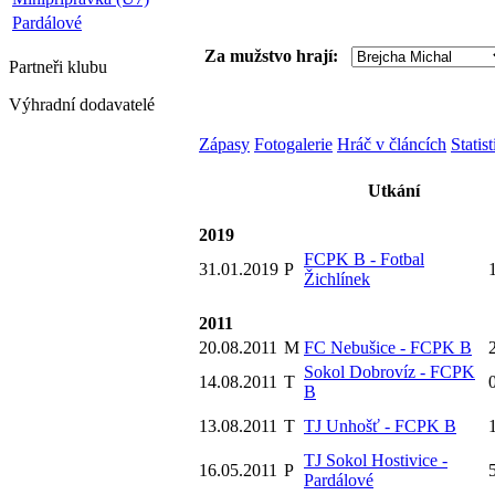
Pardálové
Za mužstvo hrají:
Partneři
klubu
Výhradní dodavatelé
Zápasy
Fotogalerie
Hráč v článcích
Statis
Utkání
2019
FCPK B - Fotbal
31.01.2019
P
Žichlínek
2011
20.08.2011
M
FC Nebušice - FCPK B
2
Sokol Dobrovíz - FCPK
14.08.2011
T
0
B
13.08.2011
T
TJ Unhošť - FCPK B
1
TJ Sokol Hostivice -
16.05.2011
P
5
Pardálové