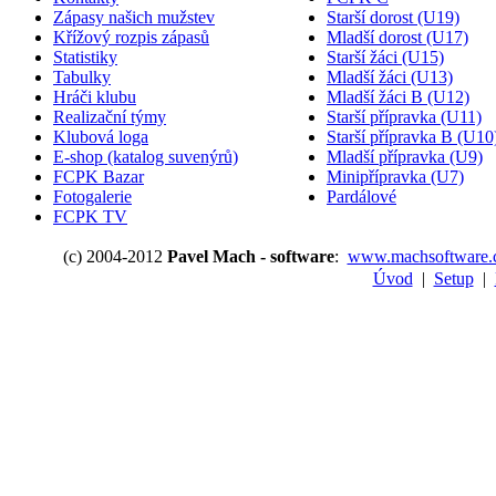
Zápasy našich mužstev
Starší dorost (U19)
Křížový rozpis zápasů
Mladší dorost (U17)
Statistiky
Starší žáci (U15)
Tabulky
Mladší žáci (U13)
Hráči klubu
Mladší žáci B (U12)
Realizační týmy
Starší přípravka (U11)
Klubová loga
Starší přípravka B (U10
E-shop (katalog suvenýrů)
Mladší přípravka (U9)
FCPK Bazar
Minipřípravka (U7)
Fotogalerie
Pardálové
FCPK TV
(c) 2004-2012
Pavel Mach - software
:
www.machsoftware.
Úvod
|
Setup
|