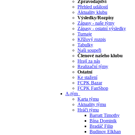
Zpravodajství
Přehled událostí
Aktuality klubu
Výsledky/Rozpisy
Zápasy - naše týmy
Zápasy - ostatní výsledky
Turnaje
Křížový rozpis
Tabulky
Naši soupeři
Členové našeho klubu
Hrají za nás
Realizační týmy
Ostatní
Ke stažení
FCPK Bazar
FCPK FanShop
A-tým
Karta týmu
Aktuality týmu
Hráči týmu
Barratt Timothy
Bína Dominik
Bradáč Filip
Budinov Elkhan