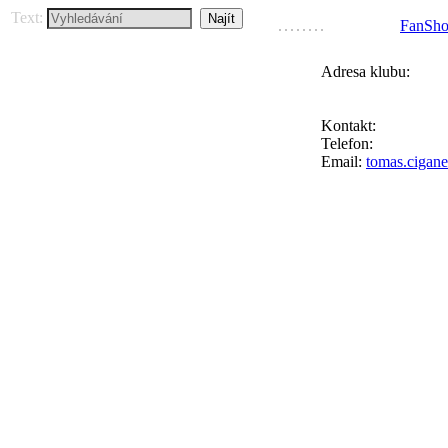
Text:
FanSh
Adresa klubu:
FC Přední Kopan
Ke Goniu 123, 164
Kontakt:
Tomáš Ci
Telefon:
+420 777 
Email:
tomas.cigan