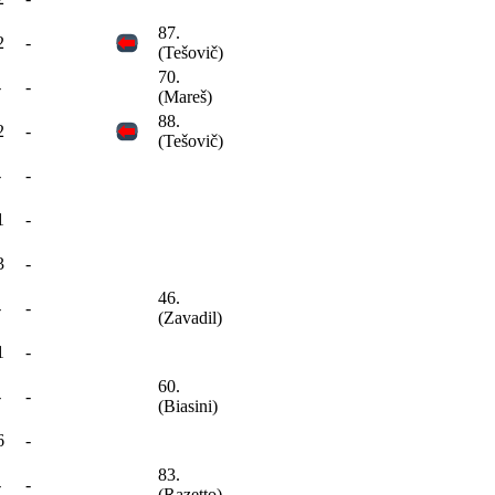
87.
2
-
(Tešovič)
70.
-
-
(Mareš)
88.
2
-
(Tešovič)
-
-
1
-
3
-
46.
-
-
(Zavadil)
1
-
60.
-
-
(Biasini)
6
-
83.
-
-
(Razetto)