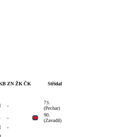
KB
ZN
ŽK
ČK
Střídal
73.
1
-
(Pechar)
90.
-
-
(Zavadil)
1
-
2
-