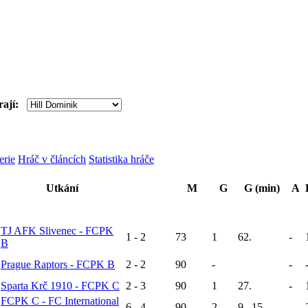
rají:
erie
Hráč v článcích
Statistika hráče
Utkání
M
G
G (min)
A
TJ AFK Slivenec - FCPK
1 - 2
73
1
62.
-
B
Prague Raptors - FCPK B
2 - 2
90
-
-
Sparta Krč 1910 - FCPK C
2 - 3
90
1
27.
-
FCPK C - FC International
6 - 4
90
2
9., 15.
-