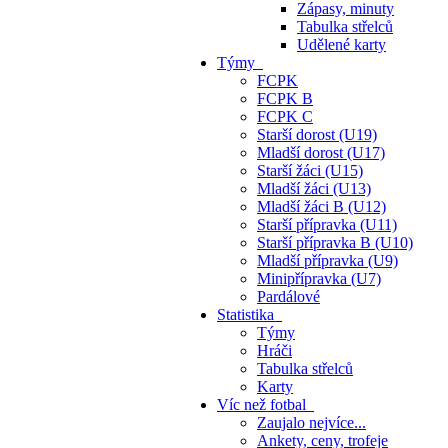
Zápasy, minuty
Tabulka střelců
Udělené karty
Týmy
FCPK
FCPK B
FCPK C
Starší dorost (U19)
Mladší dorost (U17)
Starší žáci (U15)
Mladší žáci (U13)
Mladší žáci B (U12)
Starší přípravka (U11)
Starší přípravka B (U10)
Mladší přípravka (U9)
Minipřípravka (U7)
Pardálové
Statistika
Týmy
Hráči
Tabulka střelců
Karty
Víc než fotbal
Zaujalo nejvíce...
Ankety, ceny, trofeje