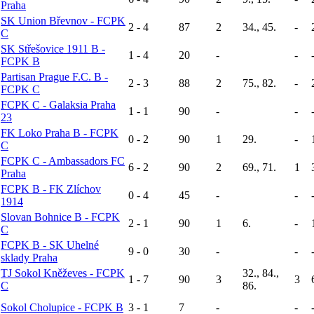
Praha
SK Union Břevnov - FCPK
2 - 4
87
2
34., 45.
-
C
SK Střešovice 1911 B -
1 - 4
20
-
-
FCPK B
Partisan Prague F.C. B -
2 - 3
88
2
75., 82.
-
FCPK C
FCPK C - Galaksia Praha
1 - 1
90
-
-
23
FK Loko Praha B - FCPK
0 - 2
90
1
29.
-
C
FCPK C - Ambassadors FC
6 - 2
90
2
69., 71.
1
Praha
FCPK B - FK Zlíchov
0 - 4
45
-
-
1914
Slovan Bohnice B - FCPK
2 - 1
90
1
6.
-
C
FCPK B - SK Uhelné
9 - 0
30
-
-
sklady Praha
TJ Sokol Kněževes - FCPK
32., 84.,
1 - 7
90
3
3
C
86.
Sokol Cholupice - FCPK B
3 - 1
7
-
-