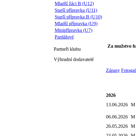
Mladší žáci B (U12)
Starší přípravka (U11)
Starší přípravka B (U10)
Mladší přípravka (U9)
Minipřípravka (U7)
Pardálové
Za mužstvo h
Partneři
klubu
Výhradní dodavatelé
Zápasy
Fotogal
2026
13.06.2026
M
06.06.2026
M
26.05.2026
M
23.05.2026
M