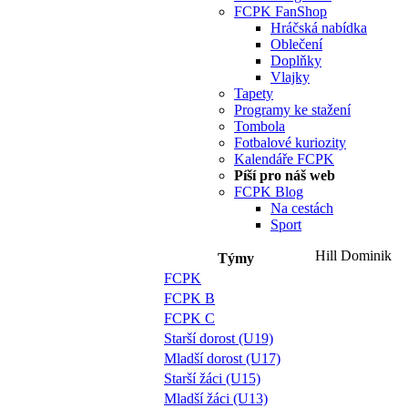
FCPK FanShop
Hráčská nabídka
Oblečení
Doplňky
Vlajky
Tapety
Programy ke stažení
Tombola
Fotbalové kuriozity
Kalendáře FCPK
Píší pro náš web
FCPK Blog
Na cestách
Sport
Hill Dominik
Týmy
FCPK
FCPK B
FCPK C
Starší dorost (U19)
Mladší dorost (U17)
Starší žáci (U15)
Mladší žáci (U13)