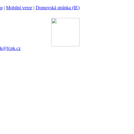
op
|
Mobilní verze
|
Domovská stránka (IE)
ina
 00 Praha 6
gánek
753 545
ek@fcpk.cz