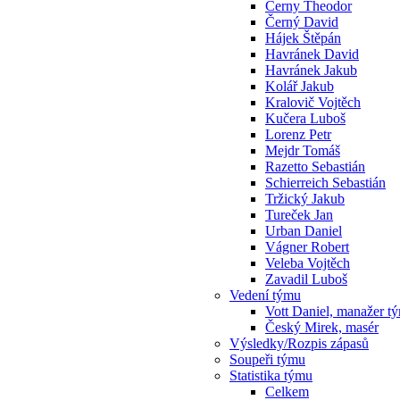
Cerny Theodor
Černý David
Hájek Štěpán
Havránek David
Havránek Jakub
Kolář Jakub
Kralovič Vojtěch
Kučera Luboš
Lorenz Petr
Mejdr Tomáš
Razetto Sebastián
Schierreich Sebastián
Tržický Jakub
Tureček Jan
Urban Daniel
Vágner Robert
Veleba Vojtěch
Zavadil Luboš
Vedení týmu
Vott Daniel, manažer t
Český Mirek, masér
Výsledky/Rozpis zápasů
Soupeři týmu
Statistika týmu
Celkem