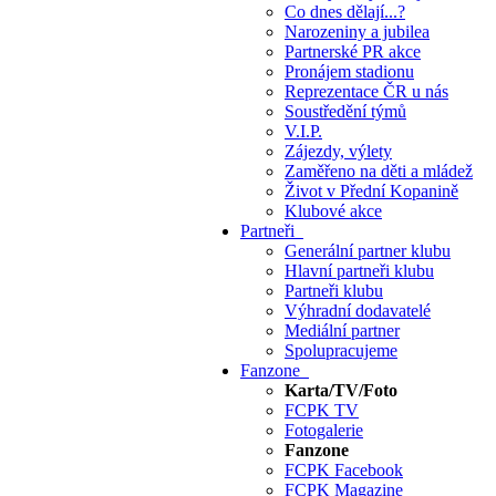
Co dnes dělají...?
Narozeniny a jubilea
Partnerské PR akce
Pronájem stadionu
Reprezentace ČR u nás
Soustředění týmů
V.I.P.
Zájezdy, výlety
Zaměřeno na děti a mládež
Život v Přední Kopanině
Klubové akce
Partneři
Generální partner klubu
Hlavní partneři klubu
Partneři klubu
Výhradní dodavatelé
Mediální partner
Spolupracujeme
Fanzone
Karta/TV/Foto
FCPK TV
Fotogalerie
Fanzone
FCPK Facebook
FCPK Magazine