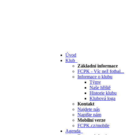
Úvod
Klub
Základní informace
FCPK - Víc než fotbal...
Informace o klubu
Týmy
Naše hřiště
Historie klubu
Klubová loga
Kontakt
Najdete nás
Napište nám
Mobilní verze
FCPK.cz/mobile
Agenda