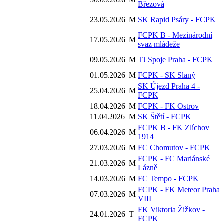
Březová
23.05.2026
M
SK Rapid Psáry - FCPK
FCPK B - Mezinárodní
17.05.2026
M
svaz mládeže
09.05.2026
M
TJ Spoje Praha - FCPK
01.05.2026
M
FCPK - SK Slaný
SK Újezd Praha 4 -
25.04.2026
M
FCPK
18.04.2026
M
FCPK - FK Ostrov
11.04.2026
M
SK Štětí - FCPK
FCPK B - FK Zlíchov
06.04.2026
M
1914
27.03.2026
M
FC Chomutov - FCPK
FCPK - FC Mariánské
21.03.2026
M
Lázně
14.03.2026
M
FC Tempo - FCPK
FCPK - FK Meteor Praha
07.03.2026
M
VIII
FK Viktoria Žižkov -
24.01.2026
T
FCPK