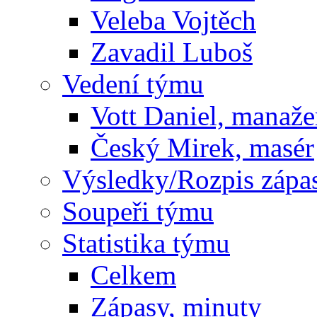
Veleba Vojtěch
Zavadil Luboš
Vedení týmu
Vott Daniel, manaže
Český Mirek, masér
Výsledky/Rozpis zápa
Soupeři týmu
Statistika týmu
Celkem
Zápasy, minuty