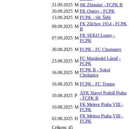
21.09.2025
M
SK Zbraslav - FCPK B
20.09.2025
M
FK Ostrov - FCPK
13.09.2025
M
FCPK - SK Štětí
FK Zlíchov 1914 - FCPK
09.09.2025
M
B
FK SEKO Louny -
07.09.2025
M
FCPK
30.08.2025
M
FCPK - FC Chomutov
FC Mariánské Lázně -
23.08.2025
M
FCPK
FCPK B - Sokol
16.08.2025
M
Cholupice
16.08.2025
M
FCPK - FC Tempo
AFK Slavoj Podolí Praha
10.08.2025
P
- FCPK B
FK Meteor Praha VIII -
10.08.2025
M
FCPK
FK Meteor Praha VIII -
02.08.2025
H
FCPK
Celkem: 45