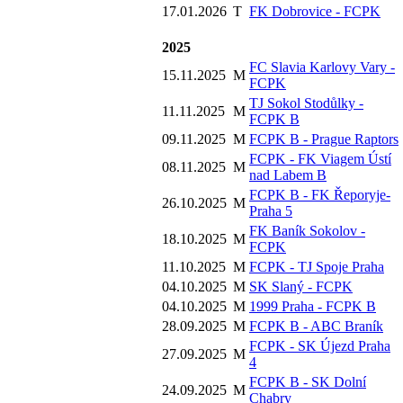
17.01.2026
T
FK Dobrovice - FCPK
2025
FC Slavia Karlovy Vary -
15.11.2025
M
FCPK
TJ Sokol Stodůlky -
11.11.2025
M
FCPK B
09.11.2025
M
FCPK B - Prague Raptors
FCPK - FK Viagem Ústí
08.11.2025
M
nad Labem B
FCPK B - FK Řeporyje-
26.10.2025
M
Praha 5
FK Baník Sokolov -
18.10.2025
M
FCPK
11.10.2025
M
FCPK - TJ Spoje Praha
04.10.2025
M
SK Slaný - FCPK
04.10.2025
M
1999 Praha - FCPK B
28.09.2025
M
FCPK B - ABC Braník
FCPK - SK Újezd Praha
27.09.2025
M
4
FCPK B - SK Dolní
24.09.2025
M
Chabry