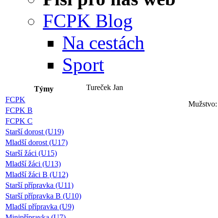
FCPK Blog
Na cestách
Sport
Tureček Jan
Týmy
FCPK
Mužstvo:
FCPK B
FCPK C
Starší dorost (U19)
Mladší dorost (U17)
Starší žáci (U15)
Mladší žáci (U13)
Mladší žáci B (U12)
Starší přípravka (U11)
Starší přípravka B (U10)
Mladší přípravka (U9)
Minipřípravka (U7)