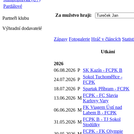
Pardálové
Za mužstvo hrají:
Partneři
klubu
Výhradní dodavatelé
Zápasy
Fotogalerie
Hráč v článcích
Statis
Utkání
2026
06.08.2026
P
SK Kazín - FCPK B
Sokol Tuchoměřice -
24.07.2026
P
FCPK
18.07.2026
P
Spartak Příbram - FCPK
FCPK - FC Slavia
13.06.2026
M
Karlovy Vary
FK Viagem Ústí nad
06.06.2026
M
Labem B - FCPK
FCPK B - TJ Sokol
31.05.2026
M
Stodůlky
FCPK - FK Olympie
30.05.2026
M