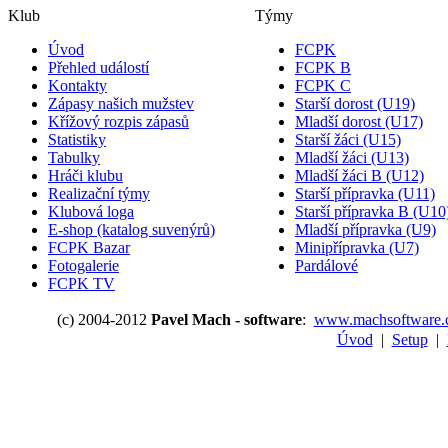
Klub
Týmy
Úvod
FCPK
Přehled událostí
FCPK B
Kontakty
FCPK C
Zápasy našich mužstev
Starší dorost (U19)
Křížový rozpis zápasů
Mladší dorost (U17)
Statistiky
Starší žáci (U15)
Tabulky
Mladší žáci (U13)
Hráči klubu
Mladší žáci B (U12)
Realizační týmy
Starší přípravka (U11)
Klubová loga
Starší přípravka B (U10
E-shop (katalog suvenýrů)
Mladší přípravka (U9)
FCPK Bazar
Minipřípravka (U7)
Fotogalerie
Pardálové
FCPK TV
(c) 2004-2012
Pavel Mach - software
:
www.machsoftware.
Úvod
|
Setup
|