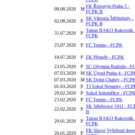
FK Řeporyje-Praha 5 -
08.08.2020
M
FCPK B
SK Viktoria Štěrboholy -
02.08.2020
P
FCPK B
Tatran RAKO Rakovník 
31.07.2020
P
FCPK
25.07.2020
P
FC Tempo - FCPK
18.07.2020
P
FK Přepeře - FCPK
23.05.2020
P
SC Olympia Radotín - 
07.03.2020
M
SK Újezd Praha 4 - FCP
07.03.2020
M
SK Dolní Chabry - FCP
01.03.2020
P
TJ Sokol Nespeky - FC
29.02.2020
P
Sokol Jedomělice - FCP
23.02.2020
P
FC Tempo - FCPK
SK Střešovice 1911 - F
22.02.2020
P
B
Tatran RAKO Rakovník 
29.01.2020
P
FCPK
FK Slavoj Vyšehrad doros
26.01.2020
P