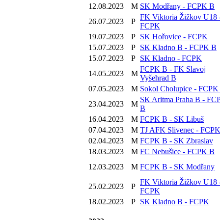
12.08.2023
M
SK Modřany - FCPK B
FK Viktoria Žižkov U18 
26.07.2023
P
FCPK
19.07.2023
P
SK Hořovice - FCPK
15.07.2023
P
SK Kladno B - FCPK B
15.07.2023
P
SK Kladno - FCPK
FCPK B - FK Slavoj
14.05.2023
M
Vyšehrad B
07.05.2023
M
Sokol Cholupice - FCPK
SK Aritma Praha B - FC
23.04.2023
M
B
16.04.2023
M
FCPK B - SK Libuš
07.04.2023
M
TJ AFK Slivenec - FCP
02.04.2023
M
FCPK B - SK Zbraslav
18.03.2023
M
FC Nebušice - FCPK B
12.03.2023
M
FCPK B - SK Modřany
FK Viktoria Žižkov U18 
25.02.2023
P
FCPK
18.02.2023
P
SK Kladno B - FCPK