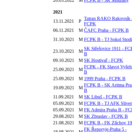
20.03.2022
M
FCPK B - SK Modřany
2021
Tatran RAKO Rakovník 
13.11.2021
P
FCPK
06.11.2021
M
ČAFC Praha - FCPK B
31.10.2021
M
FCPK B - TJ Sokol Stod
SK Střešovice 1911 - F
23.10.2021
M
B
09.10.2021
M
SK Hostivař - FCPK
FCPK - FK Slavoj Vyšeh
25.09.2021
M
B
25.09.2021
M
1999 Praha - FCPK B
FCPK B - SK Aritma Pra
19.09.2021
M
B
11.09.2021
M
SK Libuš - FCPK B
05.09.2021
M
FCPK B - TJ AFK Slive
05.09.2021
M
FK Admira Praha B - F
29.08.2021
M
SK Zbraslav - FCPK B
21.08.2021
M
FCPK B - FK Zlíchov 1
FK Řeporyje-Praha 5 -
18.08.2021
M