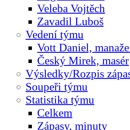
Veleba Vojtěch
Zavadil Luboš
Vedení týmu
Vott Daniel, manaže
Český Mirek, masér
Výsledky/Rozpis zápa
Soupeři týmu
Statistika týmu
Celkem
Zápasy, minuty