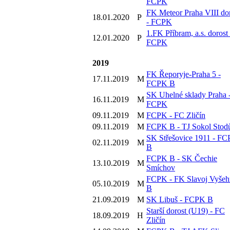
FCPK
FK Meteor Praha VIII do
18.01.2020
P
- FCPK
1.FK Příbram, a.s. dorost 
12.01.2020
P
FCPK
2019
FK Řeporyje-Praha 5 -
17.11.2019
M
FCPK B
SK Uhelné sklady Praha 
16.11.2019
M
FCPK
09.11.2019
M
FCPK - FC Zličín
09.11.2019
M
FCPK B - TJ Sokol Stod
SK Střešovice 1911 - F
02.11.2019
M
B
FCPK B - SK Čechie
13.10.2019
M
Smíchov
FCPK - FK Slavoj Vyšeh
05.10.2019
M
B
21.09.2019
M
SK Libuš - FCPK B
Starší dorost (U19) - FC
18.09.2019
H
Zličín