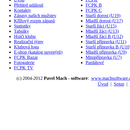
Přehled událostí
FCPK B
Kontakty
FCPK C
Zápasy našich mužstev
Starší dorost (U19)
Křížový rozpis zápasů
Mladší dorost (U17)
Statistiky
Starší žáci (U15)
Tabulky
Mladší žáci (U13)
Hráči klubu
Mladší žáci B (U12)
Realizační týmy
Starší přípravka (U11)
Klubová loga
Starší přípravka B (U10
E-shop (katalog suvenýrů)
Mladší přípravka (U9)
FCPK Bazar
Minipřípravka (U7)
Fotogalerie
Pardálové
FCPK TV
(c) 2004-2012
Pavel Mach - software
:
www.machsoftware.
Úvod
|
Setup
|