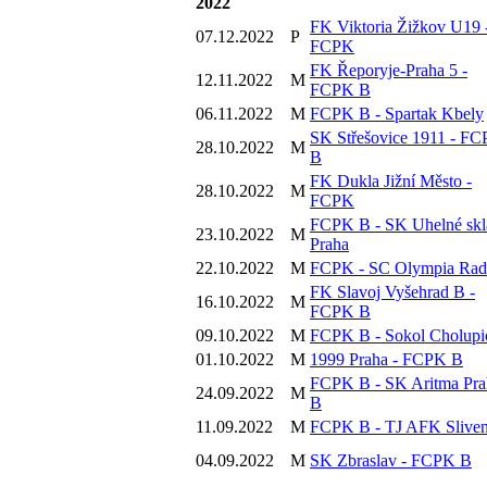
2022
FK Viktoria Žižkov U19 
07.12.2022
P
FCPK
FK Řeporyje-Praha 5 -
12.11.2022
M
FCPK B
06.11.2022
M
FCPK B - Spartak Kbely
SK Střešovice 1911 - F
28.10.2022
M
B
FK Dukla Jižní Město -
28.10.2022
M
FCPK
FCPK B - SK Uhelné skl
23.10.2022
M
Praha
22.10.2022
M
FCPK - SC Olympia Rad
FK Slavoj Vyšehrad B -
16.10.2022
M
FCPK B
09.10.2022
M
FCPK B - Sokol Cholupi
01.10.2022
M
1999 Praha - FCPK B
FCPK B - SK Aritma Pra
24.09.2022
M
B
11.09.2022
M
FCPK B - TJ AFK Slive
04.09.2022
M
SK Zbraslav - FCPK B