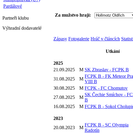
Pardálové
Za mužstvo hrají:
Partneři
klubu
Výhradní dodavatelé
Zápasy
Fotogalerie
Hráč v článcích
Statis
Utkání
2025
21.09.2025
M
SK Zbraslav - FCPK B
FCPK B - FK Meteor Pr
31.08.2025
M
VIII B
30.08.2025
M
FCPK - FC Chomutov
SK Čechie Smíchov - F
27.08.2025
M
B
16.08.2025
M
FCPK B - Sokol Cholupi
2023
FCPK B - SC Olympia
20.08.2023
M
Radotín