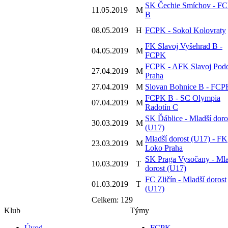
SK Čechie Smíchov - F
11.05.2019
M
B
08.05.2019
H
FCPK - Sokol Kolovraty
FK Slavoj Vyšehrad B -
04.05.2019
M
FCPK
FCPK - AFK Slavoj Podo
27.04.2019
M
Praha
27.04.2019
M
Slovan Bohnice B - FCP
FCPK B - SC Olympia
07.04.2019
M
Radotín C
SK Ďáblice - Mladší doro
30.03.2019
M
(U17)
Mladší dorost (U17) - FK
23.03.2019
M
Loko Praha
SK Praga Vysočany - Mla
10.03.2019
T
dorost (U17)
FC Zličín - Mladší dorost
01.03.2019
T
(U17)
Celkem: 129
Klub
Týmy
Úvod
FCPK