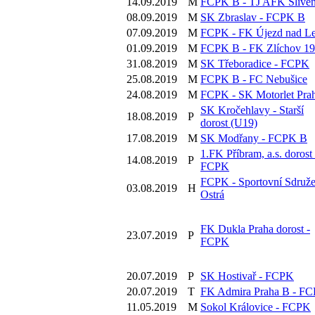
14.09.2019
M
FCPK B - TJ AFK Slive
08.09.2019
M
SK Zbraslav - FCPK B
07.09.2019
M
FCPK - FK Újezd nad L
01.09.2019
M
FCPK B - FK Zlíchov 1
31.08.2019
M
SK Třeboradice - FCPK
25.08.2019
M
FCPK B - FC Nebušice
24.08.2019
M
FCPK - SK Motorlet Pra
SK Kročehlavy - Starší
18.08.2019
P
dorost (U19)
17.08.2019
M
SK Modřany - FCPK B
1.FK Příbram, a.s. dorost 
14.08.2019
P
FCPK
FCPK - Sportovní Sdruže
03.08.2019
H
Ostrá
FK Dukla Praha dorost -
23.07.2019
P
FCPK
20.07.2019
P
SK Hostivař - FCPK
20.07.2019
T
FK Admira Praha B - F
11.05.2019
M
Sokol Královice - FCPK