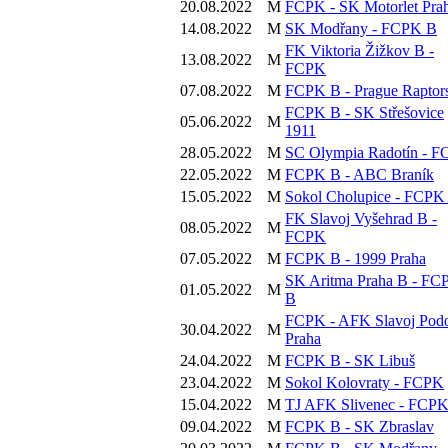
20.08.2022
M
FCPK - SK Motorlet Pra
14.08.2022
M
SK Modřany - FCPK B
FK Viktoria Žižkov B -
13.08.2022
M
FCPK
07.08.2022
M
FCPK B - Prague Raptor
FCPK B - SK Střešovice
05.06.2022
M
1911
28.05.2022
M
SC Olympia Radotín - 
22.05.2022
M
FCPK B - ABC Braník
15.05.2022
M
Sokol Cholupice - FCPK
FK Slavoj Vyšehrad B -
08.05.2022
M
FCPK
07.05.2022
M
FCPK B - 1999 Praha
SK Aritma Praha B - FC
01.05.2022
M
B
FCPK - AFK Slavoj Podo
30.04.2022
M
Praha
24.04.2022
M
FCPK B - SK Libuš
23.04.2022
M
Sokol Kolovraty - FCPK
15.04.2022
M
TJ AFK Slivenec - FCP
09.04.2022
M
FCPK B - SK Zbraslav