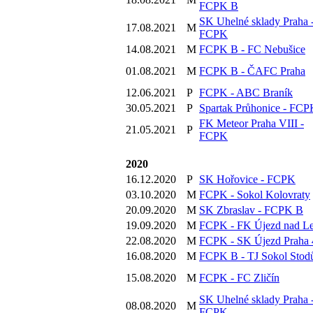
FCPK B
SK Uhelné sklady Praha 
17.08.2021
M
FCPK
14.08.2021
M
FCPK B - FC Nebušice
01.08.2021
M
FCPK B - ČAFC Praha
12.06.2021
P
FCPK - ABC Braník
30.05.2021
P
Spartak Průhonice - FCP
FK Meteor Praha VIII -
21.05.2021
P
FCPK
2020
16.12.2020
P
SK Hořovice - FCPK
03.10.2020
M
FCPK - Sokol Kolovraty
20.09.2020
M
SK Zbraslav - FCPK B
19.09.2020
M
FCPK - FK Újezd nad L
22.08.2020
M
FCPK - SK Újezd Praha 
16.08.2020
M
FCPK B - TJ Sokol Stod
15.08.2020
M
FCPK - FC Zličín
SK Uhelné sklady Praha 
08.08.2020
M
FCPK