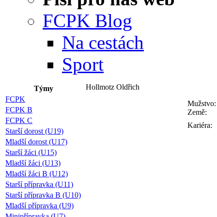
FCPK Blog
Na cestách
Sport
Hollmotz Oldřich
Týmy
FCPK
Mužstvo:
FCPK B
Země:
FCPK C
Kariéra:
Starší dorost (U19)
Mladší dorost (U17)
Starší žáci (U15)
Mladší žáci (U13)
Mladší žáci B (U12)
Starší přípravka (U11)
Starší přípravka B (U10)
Mladší přípravka (U9)
Minipřípravka (U7)