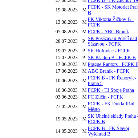
27.08.2023
M
FCPK B - FK Zlíchov 1
FCPK - SK Motorlet Pra
19.08.2023
M
B
FK Viktoria Žižkov B -
13.08.2023
M
FCPK
05.08.2023
M
FCPK - ABC Braník
SK Posázavan Poříčí nad
28.07.2023
P
Sázavou - FCPK
19.07.2023
P
SK Hořovice - FCPK
15.07.2023
P
SK Kladno B - FCPK B
17.06.2023
M
Prague Raptors - FCPK 
17.06.2023
M
ABC Braník - FCPK
FCPK B - FK Řeporyje-
10.06.2023
M
Praha 5
10.06.2023
M
FCPK - TJ Spoje Praha
03.06.2023
M
FC Zličín - FCPK
FCPK - FK Dukla Jižní
27.05.2023
M
Město
SK Uhelné sklady Praha 
19.05.2023
M
FCPK B
FCPK B - FK Slavoj
14.05.2023
M
Vyšehrad B