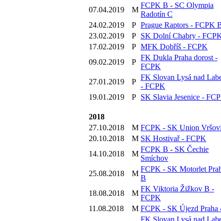
FCPK B - SC Olympia
07.04.2019
M
Radotín C
24.02.2019
P
Prague Raptors - FCPK 
23.02.2019
P
SK Dolní Chabry - FCP
17.02.2019
P
MFK Dobříš - FCPK
FK Dukla Praha dorost -
09.02.2019
P
FCPK
FK Slovan Lysá nad La
27.01.2019
P
- FCPK
19.01.2019
P
SK Slavia Jesenice - FC
2018
27.10.2018
M
FCPK - SK Union Vršov
20.10.2018
M
SK Hostivař - FCPK
FCPK B - SK Čechie
14.10.2018
M
Smíchov
FCPK - SK Motorlet Pra
25.08.2018
M
B
FK Viktoria Žižkov B -
18.08.2018
M
FCPK
11.08.2018
M
FCPK - SK Újezd Praha 
FK Slovan Lysá nad La