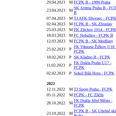
29.04.2023
M
FCPK B - 1999 Praha
SK Aritma Praha B - FC
23.04.2023
M
B
07.04.2023
M
TJ AFK Slivenec - FCP
02.04.2023
M
FCPK B - SK Zbraslav
25.03.2023
M
FK Zlíchov 1914 - FCP
18.03.2023
M
FC Nebušice - FCPK B
12.03.2023
M
FCPK B - SK Modřany
FK Viktoria Žižkov U18 
25.02.2023
P
FCPK
18.02.2023
P
SK Kladno B - FCPK
FK Dukla Praha U17 -
11.02.2023
P
FCPK
02.02.2023
P
Sokol Bílá Hora - FCPK
2022
12.11.2022
M
TJ Spoje Praha - FCPK
05.11.2022
M
FCPK - FC Zličín
FK Dukla Jižní Město -
28.10.2022
M
FCPK
FCPK B - SK Uhelné skl
23.10.2022
M
Praha