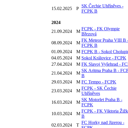
SK Čechie Uhříněves -
15.02.2025
P
FCPK B
2024
FCPK - FK Olympie
21.09.2024
M
Březová
FK Meteor Praha VIII B 
08.09.2024
M
FCPK B
01.09.2024
M
FCPK B - Sokol Cholupi
04.05.2024
M
Sokol Královice - FCPK
27.04.2024
M
FK Slavoj Vyšehrad - F
SK Aritma Praha B - FC
21.04.2024
M
B
29.03.2024
M
FC Tempo - FCPK
FCPK - SK Čechie
23.03.2024
M
Uhříněves
SK Motorlet Praha B -
16.03.2024
M
FCPK
FCPK - FK Viktoria Žiž
10.03.2024
M
B
FC Horky nad Jizerou -
02.03.2024
T
FCPK