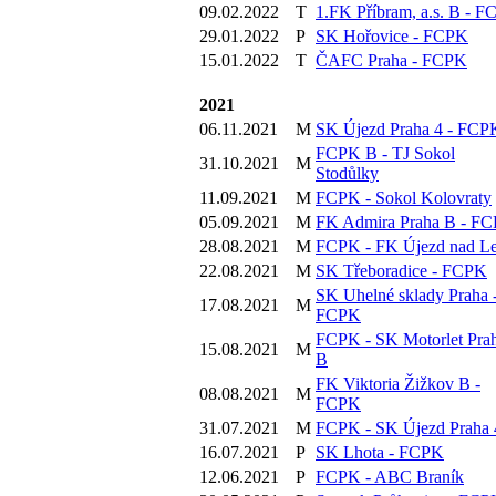
09.02.2022
T
1.FK Příbram, a.s. B - 
29.01.2022
P
SK Hořovice - FCPK
15.01.2022
T
ČAFC Praha - FCPK
2021
06.11.2021
M
SK Újezd Praha 4 - FCP
FCPK B - TJ Sokol
31.10.2021
M
Stodůlky
11.09.2021
M
FCPK - Sokol Kolovraty
05.09.2021
M
FK Admira Praha B - F
28.08.2021
M
FCPK - FK Újezd nad L
22.08.2021
M
SK Třeboradice - FCPK
SK Uhelné sklady Praha 
17.08.2021
M
FCPK
FCPK - SK Motorlet Pra
15.08.2021
M
B
FK Viktoria Žižkov B -
08.08.2021
M
FCPK
31.07.2021
M
FCPK - SK Újezd Praha 
16.07.2021
P
SK Lhota - FCPK
12.06.2021
P
FCPK - ABC Braník