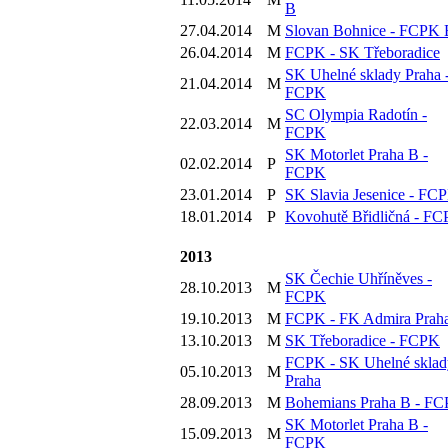
B
27.04.2014
M
Slovan Bohnice - FCPK 
26.04.2014
M
FCPK - SK Třeboradice
SK Uhelné sklady Praha 
21.04.2014
M
FCPK
SC Olympia Radotín -
22.03.2014
M
FCPK
SK Motorlet Praha B -
02.02.2014
P
FCPK
23.01.2014
P
SK Slavia Jesenice - FC
18.01.2014
P
Kovohutě Břidličná - F
2013
SK Čechie Uhříněves -
28.10.2013
M
FCPK
19.10.2013
M
FCPK - FK Admira Prah
13.10.2013
M
SK Třeboradice - FCPK
FCPK - SK Uhelné sklad
05.10.2013
M
Praha
28.09.2013
M
Bohemians Praha B - F
SK Motorlet Praha B -
15.09.2013
M
FCPK