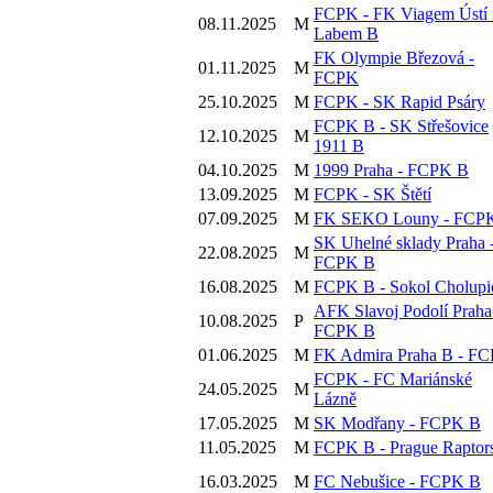
FCPK - FK Viagem Ústí 
08.11.2025
M
Labem B
FK Olympie Březová -
01.11.2025
M
FCPK
25.10.2025
M
FCPK - SK Rapid Psáry
FCPK B - SK Střešovice
12.10.2025
M
1911 B
04.10.2025
M
1999 Praha - FCPK B
13.09.2025
M
FCPK - SK Štětí
07.09.2025
M
FK SEKO Louny - FCP
SK Uhelné sklady Praha 
22.08.2025
M
FCPK B
16.08.2025
M
FCPK B - Sokol Cholupi
AFK Slavoj Podolí Praha
10.08.2025
P
FCPK B
01.06.2025
M
FK Admira Praha B - F
FCPK - FC Mariánské
24.05.2025
M
Lázně
17.05.2025
M
SK Modřany - FCPK B
11.05.2025
M
FCPK B - Prague Raptor
16.03.2025
M
FC Nebušice - FCPK B