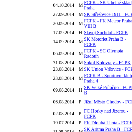
FCPK - SK Uhelné sklad
04.10.2014
M
Praha
27.09.2014
M
SK Střešovice 1911 - F
FCPK - FK Meteor Prah
20.09.2014
M
VIII B
17.09.2014
H
Slavoj Suchdol - FCPK
SK Motorlet Praha B -
14.09.2014
M
FCPK
FCPK - SC Olympia
06.09.2014
M
Radotín
31.08.2014
M
Sokol Kolovraty - FCPK
23.08.2014
M
SK Union Vršovice - F
FCPK B - Sportovní klu
23.08.2014
M
Praha 4
SK Velké Přítočno - FC
09.08.2014
H
B
06.08.2014
P
Jižní Město Chodov - F
FC Horky nad Jizerou -
02.08.2014
P
FCPK
19.07.2014
P
FK Dlouhá Lhota - FCP
SK Aritma Praha B - FC
11.05.2014
M