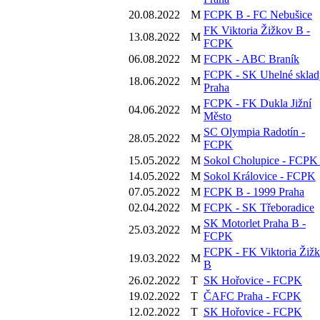
20.08.2022
M
FCPK B - FC Nebušice
FK Viktoria Žižkov B -
13.08.2022
M
FCPK
06.08.2022
M
FCPK - ABC Braník
FCPK - SK Uhelné sklad
18.06.2022
M
Praha
FCPK - FK Dukla Jižní
04.06.2022
M
Město
SC Olympia Radotín -
28.05.2022
M
FCPK
15.05.2022
M
Sokol Cholupice - FCPK
14.05.2022
M
Sokol Královice - FCPK
07.05.2022
M
FCPK B - 1999 Praha
02.04.2022
M
FCPK - SK Třeboradice
SK Motorlet Praha B -
25.03.2022
M
FCPK
FCPK - FK Viktoria Žiž
19.03.2022
M
B
26.02.2022
T
SK Hořovice - FCPK
19.02.2022
T
ČAFC Praha - FCPK
12.02.2022
T
SK Hořovice - FCPK