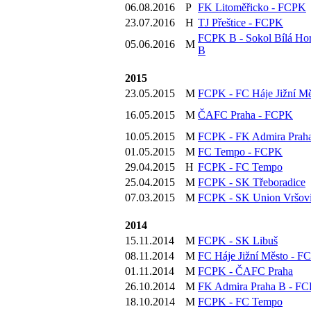
06.08.2016
P
FK Litoměřicko - FCPK
23.07.2016
H
TJ Přeštice - FCPK
FCPK B - Sokol Bílá Ho
05.06.2016
M
B
2015
23.05.2015
M
FCPK - FC Háje Jižní Mě
16.05.2015
M
ČAFC Praha - FCPK
10.05.2015
M
FCPK - FK Admira Prah
01.05.2015
M
FC Tempo - FCPK
29.04.2015
H
FCPK - FC Tempo
25.04.2015
M
FCPK - SK Třeboradice
07.03.2015
M
FCPK - SK Union Vršov
2014
15.11.2014
M
FCPK - SK Libuš
08.11.2014
M
FC Háje Jižní Město - F
01.11.2014
M
FCPK - ČAFC Praha
26.10.2014
M
FK Admira Praha B - F
18.10.2014
M
FCPK - FC Tempo