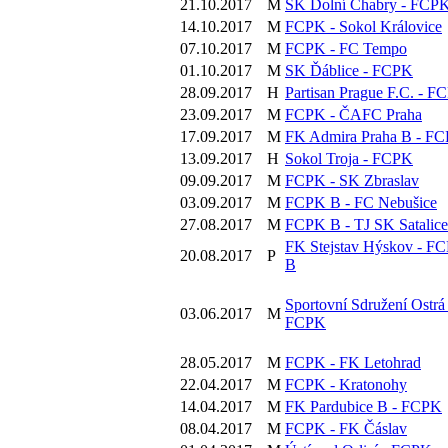
21.10.2017
M
SK Dolní Chabry - FCP
14.10.2017
M
FCPK - Sokol Královice
07.10.2017
M
FCPK - FC Tempo
01.10.2017
M
SK Ďáblice - FCPK
28.09.2017
H
Partisan Prague F.C. - F
23.09.2017
M
FCPK - ČAFC Praha
17.09.2017
M
FK Admira Praha B - F
13.09.2017
H
Sokol Troja - FCPK
09.09.2017
M
FCPK - SK Zbraslav
03.09.2017
M
FCPK B - FC Nebušice
27.08.2017
M
FCPK B - TJ SK Satalice
FK Stejstav Hýskov - F
20.08.2017
P
B
Sportovní Sdružení Ostrá 
03.06.2017
M
FCPK
28.05.2017
M
FCPK - FK Letohrad
22.04.2017
M
FCPK - Kratonohy
14.04.2017
M
FK Pardubice B - FCPK
08.04.2017
M
FCPK - FK Čáslav