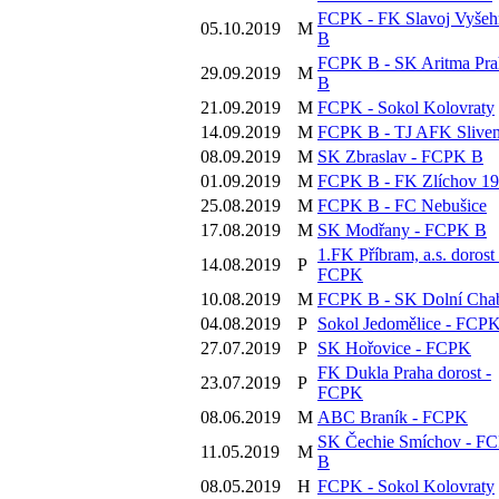
FCPK - FK Slavoj Vyšeh
05.10.2019
M
B
FCPK B - SK Aritma Pra
29.09.2019
M
B
21.09.2019
M
FCPK - Sokol Kolovraty
14.09.2019
M
FCPK B - TJ AFK Slive
08.09.2019
M
SK Zbraslav - FCPK B
01.09.2019
M
FCPK B - FK Zlíchov 1
25.08.2019
M
FCPK B - FC Nebušice
17.08.2019
M
SK Modřany - FCPK B
1.FK Příbram, a.s. dorost 
14.08.2019
P
FCPK
10.08.2019
M
FCPK B - SK Dolní Cha
04.08.2019
P
Sokol Jedomělice - FCP
27.07.2019
P
SK Hořovice - FCPK
FK Dukla Praha dorost -
23.07.2019
P
FCPK
08.06.2019
M
ABC Braník - FCPK
SK Čechie Smíchov - F
11.05.2019
M
B
08.05.2019
H
FCPK - Sokol Kolovraty