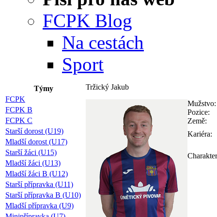
FCPK Blog
Na cestách
Sport
Tržický Jakub
Týmy
FCPK
Mužstvo:
FCPK B
Pozice:
FCPK C
Země:
Starší dorost (U19)
Kariéra:
Mladší dorost (U17)
Starší žáci (U15)
Charakter
Mladší žáci (U13)
Mladší žáci B (U12)
Starší přípravka (U11)
Starší přípravka B (U10)
Mladší přípravka (U9)
Minipřípravka (U7)