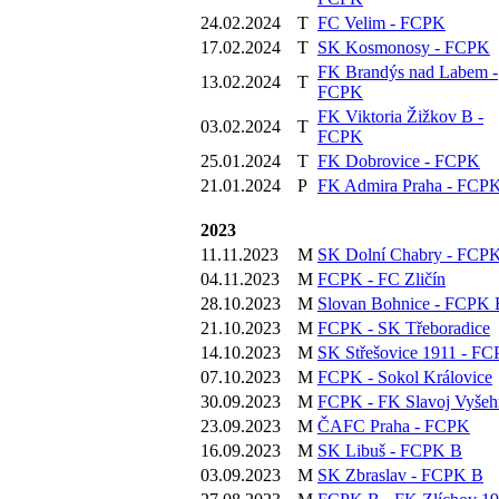
24.02.2024
T
FC Velim - FCPK
17.02.2024
T
SK Kosmonosy - FCPK
FK Brandýs nad Labem -
13.02.2024
T
FCPK
FK Viktoria Žižkov B -
03.02.2024
T
FCPK
25.01.2024
T
FK Dobrovice - FCPK
21.01.2024
P
FK Admira Praha - FCP
2023
11.11.2023
M
SK Dolní Chabry - FCP
04.11.2023
M
FCPK - FC Zličín
28.10.2023
M
Slovan Bohnice - FCPK 
21.10.2023
M
FCPK - SK Třeboradice
14.10.2023
M
SK Střešovice 1911 - F
07.10.2023
M
FCPK - Sokol Královice
30.09.2023
M
FCPK - FK Slavoj Vyšeh
23.09.2023
M
ČAFC Praha - FCPK
16.09.2023
M
SK Libuš - FCPK B
03.09.2023
M
SK Zbraslav - FCPK B