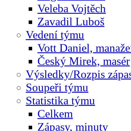
Veleba Vojtěch
Zavadil Luboš
Vedení týmu
Vott Daniel, manaže
Český Mirek, masér
Výsledky/Rozpis zápa
Soupeři týmu
Statistika týmu
Celkem
Zápasy, minuty