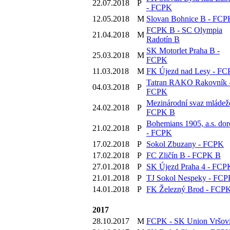
22.07.2018
P
- FCPK
12.05.2018
M
Slovan Bohnice B - FCP
FCPK B - SC Olympia
21.04.2018
M
Radotín B
SK Motorlet Praha B -
25.03.2018
M
FCPK
11.03.2018
M
FK Újezd nad Lesy - F
Tatran RAKO Rakovník 
04.03.2018
P
FCPK
Mezinárodní svaz mládež
24.02.2018
P
FCPK B
Bohemians 1905, a.s. dor
21.02.2018
P
- FCPK
17.02.2018
P
Sokol Zbuzany - FCPK
17.02.2018
P
FC Zličín B - FCPK B
27.01.2018
P
SK Újezd Praha 4 - FCP
21.01.2018
P
TJ Sokol Nespeky - FC
14.01.2018
P
FK Železný Brod - FCP
2017
28.10.2017
M
FCPK - SK Union Vršov