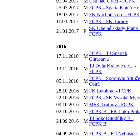
01.04.2017
M
Ústí nad Orlicí - FCPK
25.03.2017
M
FCPK - Sparta Kutná Ho
18.03.2017
M
FK Náchod s.r.o. - FCPK
11.03.2017
M
FCPK - FK Turnov
SK Uhelné sklady Praha 
21.01.2017
P
FCPK
2016
FCPK - TJ Spartak
17.11.2016
M
Chrastava
TJ Dvůr Králové n./L. -
13.11.2016
M
FCPK
FCPK - Sportovní Sdruže
05.11.2016
M
Ostrá
28.10.2016
M
FK Letohrad - FCPK
22.10.2016
M
FCPK - SK Vysoké Mýt
09.10.2016
M
MFK Trutnov - FCPK
02.10.2016
M
FCPK B - FK Loko Prah
TJ Sokol Stodůlky B -
24.09.2016
M
FCPK B
04.09.2016
M
FCPK B - FC Nebušice