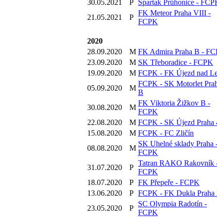
30.05.2021
P
Spartak Průhonice - FCP
FK Meteor Praha VIII -
21.05.2021
P
FCPK
2020
28.09.2020
M
FK Admira Praha B - F
23.09.2020
M
SK Třeboradice - FCPK
19.09.2020
M
FCPK - FK Újezd nad L
FCPK - SK Motorlet Pra
05.09.2020
M
B
FK Viktoria Žižkov B -
30.08.2020
M
FCPK
22.08.2020
M
FCPK - SK Újezd Praha 
15.08.2020
M
FCPK - FC Zličín
SK Uhelné sklady Praha 
08.08.2020
M
FCPK
Tatran RAKO Rakovník 
31.07.2020
P
FCPK
18.07.2020
P
FK Přepeře - FCPK
13.06.2020
P
FCPK - FK Dukla Praha
SC Olympia Radotín -
23.05.2020
P
FCPK