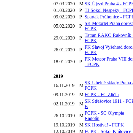
07.03.2020
M
SK Újezd Praha 4 - FCP
01.03.2020
P
TJ Sokol Nespeky - FC
09.02.2020
P
Spartak Průhonice - FCP
SK Motorlet Praha dorost
05.02.2020
P
FCPK
Tatran RAKO Rakovník 
29.01.2020
P
FCPK
FK Slavoj Vyšehrad doros
26.01.2020
P
FCPK
FK Meteor Praha VIII do
18.01.2020
P
- FCPK
2019
SK Uhelné sklady Praha 
16.11.2019
M
FCPK
09.11.2019
M
FCPK - FC Zličín
SK Střešovice 1911 - F
02.11.2019
M
B
FCPK - SC Olympia
26.10.2019
M
Radotín
19.10.2019
M
SK Hostivař - FCPK
12.10.2019
M
FCPK - Sokol Královice