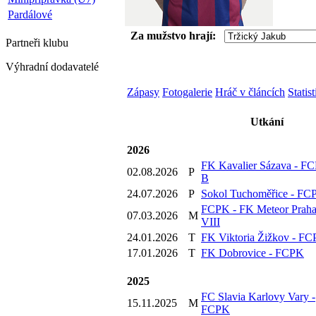
Pardálové
Za mužstvo hrají:
Partneři
klubu
Výhradní dodavatelé
Zápasy
Fotogalerie
Hráč v článcích
Statis
Utkání
2026
FK Kavalier Sázava - F
02.08.2026
P
B
24.07.2026
P
Sokol Tuchoměřice - FC
FCPK - FK Meteor Prah
07.03.2026
M
VIII
24.01.2026
T
FK Viktoria Žižkov - F
17.01.2026
T
FK Dobrovice - FCPK
2025
FC Slavia Karlovy Vary -
15.11.2025
M
FCPK