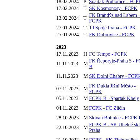
18.02.2024
P
Spartak Průhonice - FCP
17.02.2024
T
SK Kosmonosy - FCPK
FK Brandýs nad Labem -
13.02.2024
T
FCPK
27.01.2024
T
TJ Spoje Praha - FCPK
25.01.2024
T
FK Dobrovice - FCPK
2023
17.11.2023
H
FC Tempo - FCPK
FK Řeporyje-Praha 5 - 
11.11.2023
M
B
11.11.2023
M
SK Dolní Chabry - FCP
FK Dukla Jižní Město -
07.11.2023
M
FCPK
05.11.2023
M
FCPK B - Spartak Kbely
04.11.2023
M
FCPK - FC Zličín
28.10.2023
M
Slovan Bohnice - FCPK 
FCPK B - SK Uhelné skl
22.10.2023
M
Praha
21.10.2023
M
FCPK - SK Třeboradice