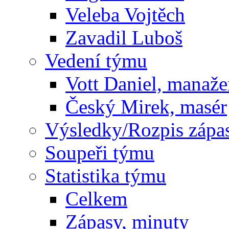
Veleba Vojtěch
Zavadil Luboš
Vedení týmu
Vott Daniel, manaže
Český Mirek, masér
Výsledky/Rozpis zápa
Soupeři týmu
Statistika týmu
Celkem
Zápasy, minuty