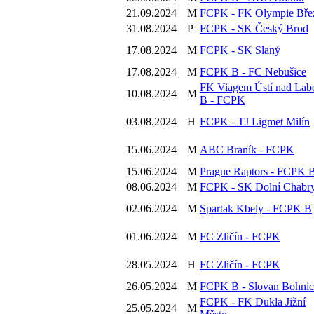
21.09.2024
M
FCPK - FK Olympie Bře
31.08.2024
P
FCPK - SK Český Brod
17.08.2024
M
FCPK - SK Slaný
17.08.2024
M
FCPK B - FC Nebušice
FK Viagem Ústí nad La
10.08.2024
M
B - FCPK
03.08.2024
H
FCPK - TJ Ligmet Milín
15.06.2024
M
ABC Braník - FCPK
15.06.2024
M
Prague Raptors - FCPK 
08.06.2024
M
FCPK - SK Dolní Chabr
02.06.2024
M
Spartak Kbely - FCPK B
01.06.2024
M
FC Zličín - FCPK
28.05.2024
H
FC Zličín - FCPK
26.05.2024
M
FCPK B - Slovan Bohnic
FCPK - FK Dukla Jižní
25.05.2024
M