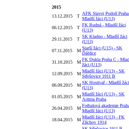
2015
AFK Slavoj Podolí Praha
13.12.2015
T
Mladší žáci (U13)
FK Rudná - Mladší žáci
06.12.2015
T
(U13)
SK Kladno - Mladší žáci
29.11.2015
T
(U13)
Starší žáci (U15) - SK
07.11.2015
M
Ďáblice
FK Dukla Praha C - Mlad
31.10.2015
M
žáci (U13)
Mladší žáci (U13) - SK
12.09.2015
M
Střešovice 1911 B
SK Hostivař - Mladší žác
06.09.2015
M
(U13)
Mladší žáci (U13) - SK
01.05.2015
M
Aritma Praha
Fotbalová akademie Praha
26.04.2015
M
Mladší žáci (U13)
Mladší žáci (U13) - FK
18.04.2015
M
Zlíchov 1914
SK Střešovice 1911 B -