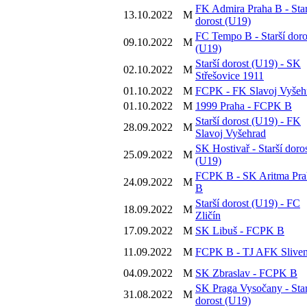
FK Admira Praha B - Star
13.10.2022
M
dorost (U19)
FC Tempo B - Starší doro
09.10.2022
M
(U19)
Starší dorost (U19) - SK
02.10.2022
M
Střešovice 1911
01.10.2022
M
FCPK - FK Slavoj Vyšeh
01.10.2022
M
1999 Praha - FCPK B
Starší dorost (U19) - FK
28.09.2022
M
Slavoj Vyšehrad
SK Hostivař - Starší doro
25.09.2022
M
(U19)
FCPK B - SK Aritma Pra
24.09.2022
M
B
Starší dorost (U19) - FC
18.09.2022
M
Zličín
17.09.2022
M
SK Libuš - FCPK B
11.09.2022
M
FCPK B - TJ AFK Slive
04.09.2022
M
SK Zbraslav - FCPK B
SK Praga Vysočany - Star
31.08.2022
M
dorost (U19)