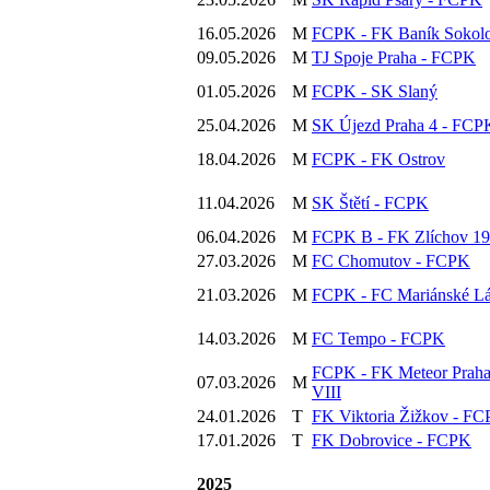
16.05.2026
M
FCPK - FK Baník Sokol
09.05.2026
M
TJ Spoje Praha - FCPK
01.05.2026
M
FCPK - SK Slaný
25.04.2026
M
SK Újezd Praha 4 - FCP
18.04.2026
M
FCPK - FK Ostrov
11.04.2026
M
SK Štětí - FCPK
06.04.2026
M
FCPK B - FK Zlíchov 1
27.03.2026
M
FC Chomutov - FCPK
21.03.2026
M
FCPK - FC Mariánské L
14.03.2026
M
FC Tempo - FCPK
FCPK - FK Meteor Prah
07.03.2026
M
VIII
24.01.2026
T
FK Viktoria Žižkov - F
17.01.2026
T
FK Dobrovice - FCPK
2025