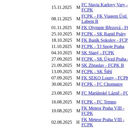
FC Slavia Karlovy Vary -
15.11.2025
M
FCPK
FCPK - FK Viagem Ústí 
08.11.2025
M
Labem B
01.11.2025
M
FK Olympie Březová - 
25.10.2025
M
FCPK - SK Rapid Psáry
18.10.2025
M
FK Baník Sokolov - FC
11.10.2025
M
FCPK - TJ Spoje Praha
04.10.2025
M
SK Slaný - FCPK
27.09.2025
M
FCPK - SK Újezd Praha 
21.09.2025
M
SK Zbraslav - FCPK B
13.09.2025
M
FCPK - SK Štětí
07.09.2025
M
FK SEKO Louny - FCP
30.08.2025
M
FCPK - FC Chomutov
23.08.2025
M
FC Mariánské Lázně - 
16.08.2025
M
FCPK - FC Tempo
FK Meteor Praha VIII -
10.08.2025
M
FCPK
FK Meteor Praha VIII -
02.08.2025
H
FCPK