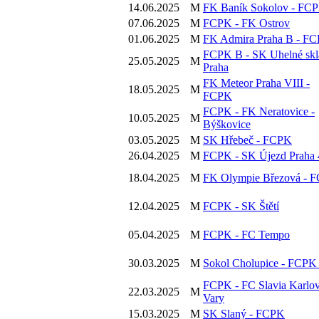
14.06.2025
M
FK Baník Sokolov - FC
07.06.2025
M
FCPK - FK Ostrov
01.06.2025
M
FK Admira Praha B - F
FCPK B - SK Uhelné skl
25.05.2025
M
Praha
FK Meteor Praha VIII -
18.05.2025
M
FCPK
FCPK - FK Neratovice -
10.05.2025
M
Býškovice
03.05.2025
M
SK Hřebeč - FCPK
26.04.2025
M
FCPK - SK Újezd Praha 
18.04.2025
M
FK Olympie Březová - 
12.04.2025
M
FCPK - SK Štětí
05.04.2025
M
FCPK - FC Tempo
30.03.2025
M
Sokol Cholupice - FCPK
FCPK - FC Slavia Karlo
22.03.2025
M
Vary
15.03.2025
M
SK Slaný - FCPK