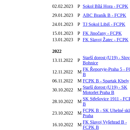
02.02.2023
P
Sokol Bílá Hora - FCPK
29.01.2023
P
ABC Braník B - FCPK
24.01.2023
P
TJ Sokol Libiš - FCPK
15.01.2023
P
FK Jinočany - FCPK
13.01.2023
P
FK Slavoj Žatec - FCPK
2022
Starší dorost (U19) - Slo
13.11.2022
P
Bohnice
FK Řeporyje-Praha 5 - 
12.11.2022
M
B
06.11.2022
M
FCPK B - Spartak Kbely
Starší dorost (U19) - SK
30.10.2022
M
Motorlet Praha B
SK Střešovice 1911 - F
28.10.2022
M
B
FCPK B - SK Uhelné skl
23.10.2022
M
Praha
FK Slavoj Vyšehrad B -
16.10.2022
M
FCPK B