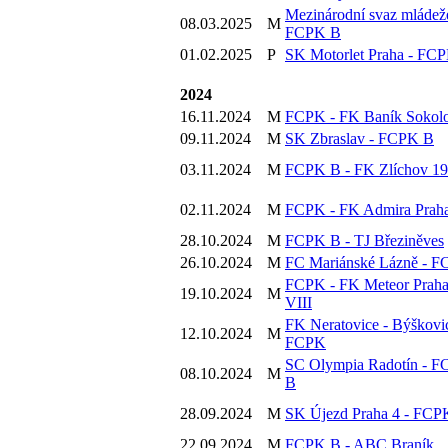
Mezinárodní svaz mládež
08.03.2025
M
FCPK B
01.02.2025
P
SK Motorlet Praha - FC
2024
16.11.2024
M
FCPK - FK Baník Sokol
09.11.2024
M
SK Zbraslav - FCPK B
03.11.2024
M
FCPK B - FK Zlíchov 1
02.11.2024
M
FCPK - FK Admira Prah
28.10.2024
M
FCPK B - TJ Březiněves
26.10.2024
M
FC Mariánské Lázně - 
FCPK - FK Meteor Prah
19.10.2024
M
VIII
FK Neratovice - Býškovic
12.10.2024
M
FCPK
SC Olympia Radotín - 
08.10.2024
M
B
28.09.2024
M
SK Újezd Praha 4 - FCP
22.09.2024
M
FCPK B - ABC Braník