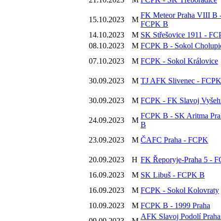
FK Meteor Praha VIII B 
15.10.2023
M
FCPK B
14.10.2023
M
SK Střešovice 1911 - F
08.10.2023
M
FCPK B - Sokol Cholupi
07.10.2023
M
FCPK - Sokol Královice
30.09.2023
M
TJ AFK Slivenec - FCP
30.09.2023
M
FCPK - FK Slavoj Vyšeh
FCPK B - SK Aritma Pra
24.09.2023
M
B
23.09.2023
M
ČAFC Praha - FCPK
20.09.2023
H
FK Řeporyje-Praha 5 - 
16.09.2023
M
SK Libuš - FCPK B
16.09.2023
M
FCPK - Sokol Kolovraty
10.09.2023
M
FCPK B - 1999 Praha
AFK Slavoj Podolí Praha
09.09.2023
M