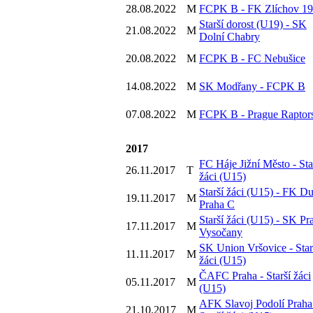
28.08.2022
M
FCPK B - FK Zlíchov 1
Starší dorost (U19) - SK
21.08.2022
M
Dolní Chabry
20.08.2022
M
FCPK B - FC Nebušice
14.08.2022
M
SK Modřany - FCPK B
07.08.2022
M
FCPK B - Prague Raptor
2017
FC Háje Jižní Město - Sta
26.11.2017
T
žáci (U15)
Starší žáci (U15) - FK D
19.11.2017
M
Praha C
Starší žáci (U15) - SK Pr
17.11.2017
M
Vysočany
SK Union Vršovice - Star
11.11.2017
M
žáci (U15)
ČAFC Praha - Starší žáci
05.11.2017
M
(U15)
AFK Slavoj Podolí Praha
21.10.2017
M