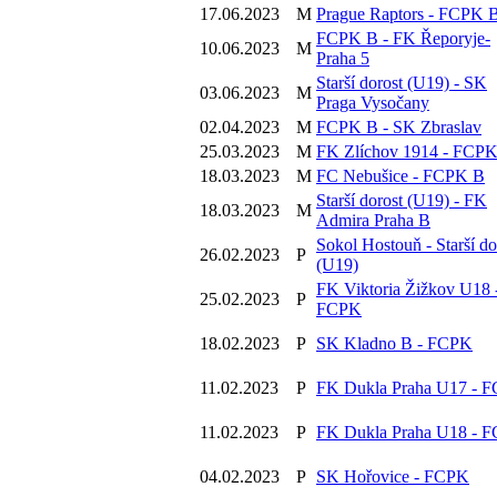
17.06.2023
M
Prague Raptors - FCPK 
FCPK B - FK Řeporyje-
10.06.2023
M
Praha 5
Starší dorost (U19) - SK
03.06.2023
M
Praga Vysočany
02.04.2023
M
FCPK B - SK Zbraslav
25.03.2023
M
FK Zlíchov 1914 - FCP
18.03.2023
M
FC Nebušice - FCPK B
Starší dorost (U19) - FK
18.03.2023
M
Admira Praha B
Sokol Hostouň - Starší do
26.02.2023
P
(U19)
FK Viktoria Žižkov U18 
25.02.2023
P
FCPK
18.02.2023
P
SK Kladno B - FCPK
11.02.2023
P
FK Dukla Praha U17 - 
11.02.2023
P
FK Dukla Praha U18 - 
04.02.2023
P
SK Hořovice - FCPK