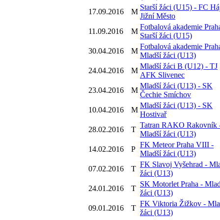
Starší žáci (U15) - FC Há
17.09.2016
M
Jižní Město
Fotbalová akademie Praha
11.09.2016
M
Starší žáci (U15)
Fotbalová akademie Praha
30.04.2016
M
Mladší žáci (U13)
Mladší žáci B (U12) - TJ
24.04.2016
M
AFK Slivenec
Mladší žáci (U13) - SK
23.04.2016
M
Čechie Smíchov
Mladší žáci (U13) - SK
10.04.2016
M
Hostivař
Tatran RAKO Rakovník 
28.02.2016
T
Mladší žáci (U13)
FK Meteor Praha VIII -
14.02.2016
P
Mladší žáci (U13)
FK Slavoj Vyšehrad - Ml
07.02.2016
T
žáci (U13)
SK Motorlet Praha - Mlad
24.01.2016
T
žáci (U13)
FK Viktoria Žižkov - Mla
09.01.2016
T
žáci (U13)