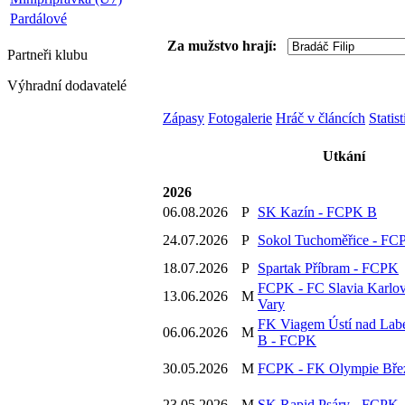
Pardálové
Za mužstvo hrají:
Partneři
klubu
Výhradní dodavatelé
Zápasy
Fotogalerie
Hráč v článcích
Statis
Utkání
2026
06.08.2026
P
SK Kazín - FCPK B
24.07.2026
P
Sokol Tuchoměřice - FC
18.07.2026
P
Spartak Příbram - FCPK
FCPK - FC Slavia Karlo
13.06.2026
M
Vary
FK Viagem Ústí nad La
06.06.2026
M
B - FCPK
30.05.2026
M
FCPK - FK Olympie Bře
23.05.2026
M
SK Rapid Psáry - FCPK