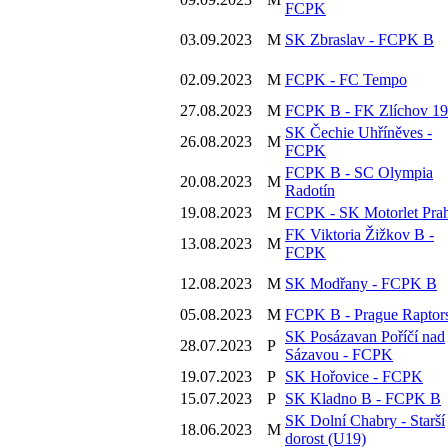
FCPK
03.09.2023
M
SK Zbraslav - FCPK B
02.09.2023
M
FCPK - FC Tempo
27.08.2023
M
FCPK B - FK Zlíchov 1
SK Čechie Uhříněves -
26.08.2023
M
FCPK
FCPK B - SC Olympia
20.08.2023
M
Radotín
19.08.2023
M
FCPK - SK Motorlet Pra
FK Viktoria Žižkov B -
13.08.2023
M
FCPK
12.08.2023
M
SK Modřany - FCPK B
05.08.2023
M
FCPK B - Prague Raptor
SK Posázavan Poříčí nad
28.07.2023
P
Sázavou - FCPK
19.07.2023
P
SK Hořovice - FCPK
15.07.2023
P
SK Kladno B - FCPK B
SK Dolní Chabry - Starší
18.06.2023
M
dorost (U19)