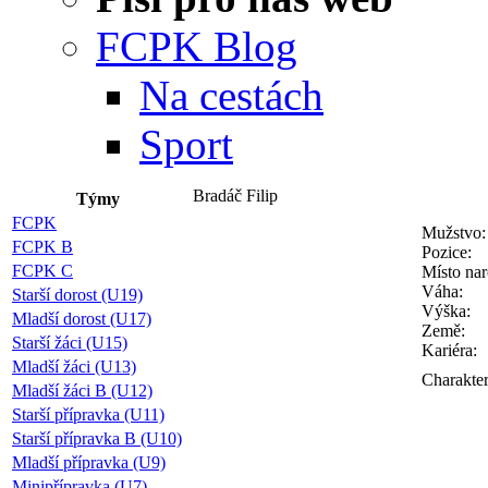
FCPK Blog
Na cestách
Sport
Bradáč Filip
Týmy
FCPK
Mužstvo:
FCPK B
Pozice:
FCPK C
Místo nar
Váha:
Starší dorost (U19)
Výška:
Mladší dorost (U17)
Země:
Starší žáci (U15)
Kariéra:
Mladší žáci (U13)
Charakter
Mladší žáci B (U12)
Starší přípravka (U11)
Starší přípravka B (U10)
Mladší přípravka (U9)
Minipřípravka (U7)