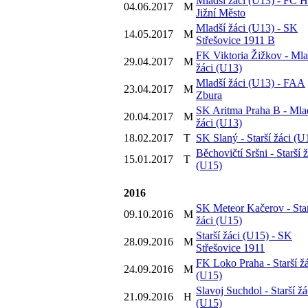
Mladší žáci (U13) - FC H
04.06.2017
M
Jižní Město
Mladší žáci (U13) - SK
14.05.2017
M
Střešovice 1911 B
FK Viktoria Žižkov - Mla
29.04.2017
M
žáci (U13)
Mladší žáci (U13) - FAA
23.04.2017
M
Zbura
SK Aritma Praha B - Mla
20.04.2017
M
žáci (U13)
18.02.2017
T
SK Slaný - Starší žáci (U
Běchovičtí Sršni - Starší ž
15.01.2017
T
(U15)
2016
SK Meteor Kačerov - Star
09.10.2016
M
žáci (U15)
Starší žáci (U15) - SK
28.09.2016
M
Střešovice 1911
FK Loko Praha - Starší žá
24.09.2016
M
(U15)
Slavoj Suchdol - Starší žá
21.09.2016
H
(U15)