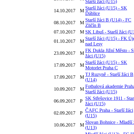
Starší žáci (U15)
Starší žáci (U15) - SK
14.10.2017
M
Ďáblice
Starší žáci B (U14) - FC
08.10.2017
M
Zličín B
07.10.2017
M
SK Libuš - Starší žáci (U
Starší žáci (U15) - FK Új
01.10.2017
M
nad Lesy
FK Dukla Jižní Město - St
23.09.2017
M
žáci (U15)
Starší žáci (U15) - SK
17.09.2017
M
Motorlet Praha C
TJ Ruzyně - Starší žáci B
17.09.2017
M
(U14)
Fotbalová akademie Praha
10.09.2017
M
Starší žáci (U15)
SK Střešovice 1911 - Star
06.09.2017
P
žáci (U15)
ČAFC Praha - Starší žáci
02.09.2017
P
(U15)
Slovan Bohnice - Mladší 
10.06.2017
M
(U13)