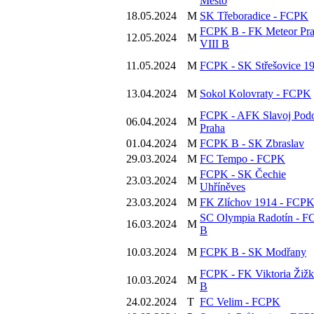
Město
18.05.2024
M
SK Třeboradice - FCPK
FCPK B - FK Meteor Pr
12.05.2024
M
VIII B
11.05.2024
M
FCPK - SK Střešovice 1
13.04.2024
M
Sokol Kolovraty - FCPK
FCPK - AFK Slavoj Podo
06.04.2024
M
Praha
01.04.2024
M
FCPK B - SK Zbraslav
29.03.2024
M
FC Tempo - FCPK
FCPK - SK Čechie
23.03.2024
M
Uhříněves
23.03.2024
M
FK Zlíchov 1914 - FCP
SC Olympia Radotín - 
16.03.2024
M
B
10.03.2024
M
FCPK B - SK Modřany
FCPK - FK Viktoria Žiž
10.03.2024
M
B
24.02.2024
T
FC Velim - FCPK