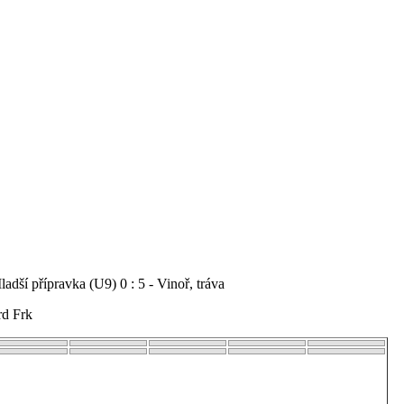
adší přípravka (U9) 0 : 5 - Vinoř, tráva
rd Frk