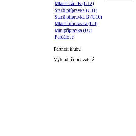
Mladší žáci B (U12)
Starší přípravka (U11)
Starší přípravka B (U10)
Mladší přípravka (U9)
Minipřípravka (U7)
Pardálové
Partneři
klubu
Výhradní dodavatelé