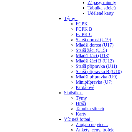
Zápasy, minuty
Tabulka střelců
Udělené karty
Týmy
FCPK
FCPK B
FCPK C
Starší dorost (U19)
Mladší dorost (U17)
Starší žáci (U15)
Mladší žáci (U13)
Mladší žáci B (U12)
Starší přípravka (U11)
Starší přípravka B (U10)
Mladší přípravka (U9)
Minipřípravka (U7)
Pardálové
Statistika
Týmy
Hráči
Tabulka střelců
Karty
Víc než fotbal
Zaujalo nejvíce...
Ankety, ceny, trofeje