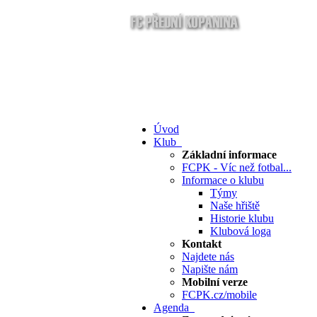
Úvod
Klub
Základní informace
FCPK - Víc než fotbal...
Informace o klubu
Týmy
Naše hřiště
Historie klubu
Klubová loga
Kontakt
Najdete nás
Napište nám
Mobilní verze
FCPK.cz/mobile
Agenda