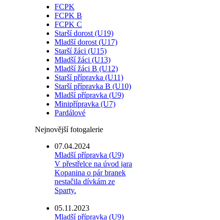
FCPK
FCPK B
FCPK C
Starší dorost (U19)
Mladší dorost (U17)
Starší žáci (U15)
Mladší žáci (U13)
Mladší žáci B (U12)
Starší přípravka (U11)
Starší přípravka B (U10)
Mladší přípravka (U9)
Minipřípravka (U7)
Pardálové
Nejnovější fotogalerie
07.04.2024
Mladší přípravka (U9)
V přestřelce na úvod jara
Kopanina o pár branek
nestačila dívkám ze
Sparty.
05.11.2023
Mladší přípravka (U9)