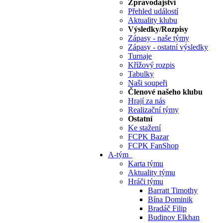
Zpravodajství
Přehled událostí
Aktuality klubu
Výsledky/Rozpisy
Zápasy - naše týmy
Zápasy - ostatní výsledky
Turnaje
Křížový rozpis
Tabulky
Naši soupeři
Členové našeho klubu
Hrají za nás
Realizační týmy
Ostatní
Ke stažení
FCPK Bazar
FCPK FanShop
A-tým
Karta týmu
Aktuality týmu
Hráči týmu
Barratt Timothy
Bína Dominik
Bradáč Filip
Budinov Elkhan