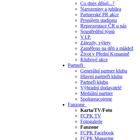
Co dnes dělají...?
Narozeniny a jubilea
Partnerské PR akce
Pronájem stadionu
Reprezentace ČR u nás
Soustředění týmů
V.I.P.
Zájezdy, výlety
Zaměřeno na děti a mládež
Život v Přední Kopanině
Klubové akce
Partneři
Generální partner klubu
Hlavní partneři klubu
Partneři klubu
Výhradní dodavatelé
Mediální partner
Spolupracujeme
Fanzone
Karta/TV/Foto
FCPK TV
Fotogalerie
Fanzone
FCPK Facebook
FCPK Magazine