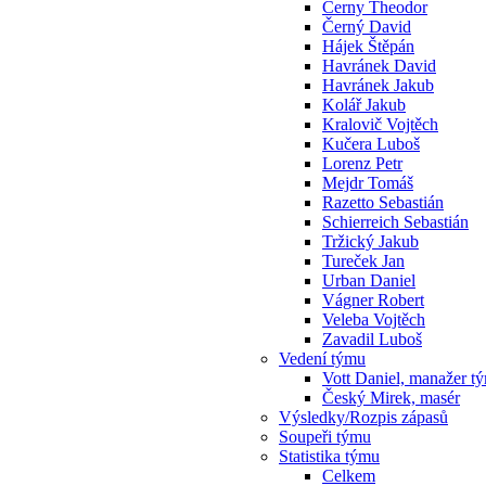
Cerny Theodor
Černý David
Hájek Štěpán
Havránek David
Havránek Jakub
Kolář Jakub
Kralovič Vojtěch
Kučera Luboš
Lorenz Petr
Mejdr Tomáš
Razetto Sebastián
Schierreich Sebastián
Tržický Jakub
Tureček Jan
Urban Daniel
Vágner Robert
Veleba Vojtěch
Zavadil Luboš
Vedení týmu
Vott Daniel, manažer t
Český Mirek, masér
Výsledky/Rozpis zápasů
Soupeři týmu
Statistika týmu
Celkem