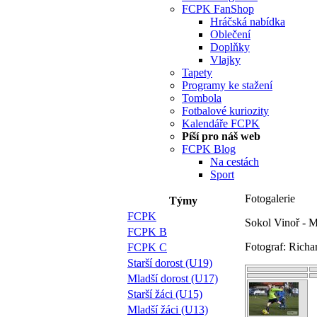
FCPK FanShop
Hráčská nabídka
Oblečení
Doplňky
Vlajky
Tapety
Programy ke stažení
Tombola
Fotbalové kuriozity
Kalendáře FCPK
Píší pro náš web
FCPK Blog
Na cestách
Sport
Fotogalerie
Týmy
FCPK
Sokol Vinoř - Ml
FCPK B
Fotograf: Richa
FCPK C
Starší dorost (U19)
Mladší dorost (U17)
Starší žáci (U15)
Mladší žáci (U13)