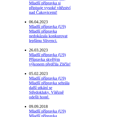
Mladší přípravka si
připisuje vysoké vítězství
nad Čakovicemi!
06.04.2023
Mladší přípravka (U9)
Mladší přípravka
nedokázala konkurovat
lepšímu Slivenci.
26.03.2023
Mladší přípravka (U9)
Přípravka skvělým
výkonem předčila Zličín!
05.02.2023
Mladší přípravka (U9)
Mladší přípravka sehrála
další utkání se
Středokluky. Vítězně
odešli hosté.
09.09.2018
Mladší přípravka (U9)
Mladší přípravka