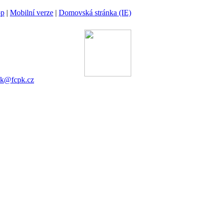
op
|
Mobilní verze
|
Domovská stránka (IE)
ina
 00 Praha 6
gánek
753 545
ek@fcpk.cz