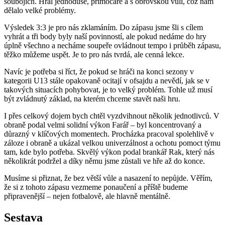
soubojích. Hrál jednoduše, přímočaře a s obrovskou vůlí, což nám
dělalo velké problémy.
Výsledek 3:3 je pro nás zklamáním. Do zápasu jsme šli s cílem
vyhrát a tři body byly naší povinností, ale pokud nedáme do hry
úplně všechno a necháme soupeře ovládnout tempo i průběh zápasu,
těžko můžeme uspět. Je to pro nás tvrdá, ale cenná lekce.
Navíc je potřeba si říct, že pokud se hráči na konci sezony v
kategorii U13 stále opakovaně ocitají v ofsajdu a nevědí, jak se v
takových situacích pohybovat, je to velký problém. Tohle už musí
být zvládnutý základ, na kterém chceme stavět naši hru.
I přes celkový dojem bych chtěl vyzdvihnout několik jednotlivců. V
obraně podal velmi solidní výkon Farář – byl koncentrovaný a
důrazný v klíčových momentech. Procházka pracoval spolehlivě v
záloze i obraně a ukázal velkou univerzálnost a ochotu pomoct týmu
tam, kde bylo potřeba. Skvělý výkon podal brankář Rak, který nás
několikrát podržel a díky němu jsme zůstali ve hře až do konce.
Musíme si přiznat, že bez větší vůle a nasazení to nepůjde. Věřím,
že si z tohoto zápasu vezmeme ponaučení a příště budeme
připravenější – nejen fotbalově, ale hlavně mentálně.
Sestava