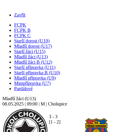
Zavřít
FCPK
FCPK B
FCPK C
Starší dorost (U19)
Mladší dorost (U17)
Starší žáci (U15)
Mladší žáci (U13)
Mladší žáci B (U12)
Starší přípravka (U11)
Starší přípravka B (U10)
Mladší přípravka (U9)
Minipřípravka (U7)
Pardálové
Mladší žáci (U13)
08.05.2025 | 09:00 | M | Cholupice
3 - 3
[1 - 2]