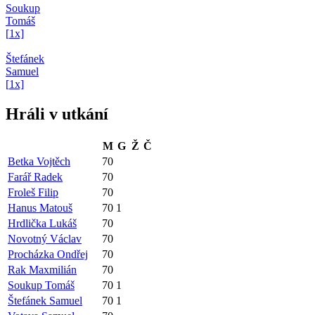
Soukup
Tomáš
[
1
x]
Štefánek
Samuel
[
1
x]
Hráli v utkání
M
G
Ž
Č
Betka Vojtěch
70
Farář Radek
70
Froleš Filip
70
Hanus Matouš
70
1
Hrdlička Lukáš
70
Novotný Václav
70
Procházka Ondřej
70
Rak Maxmilián
70
Soukup Tomáš
70
1
Štefánek Samuel
70
1