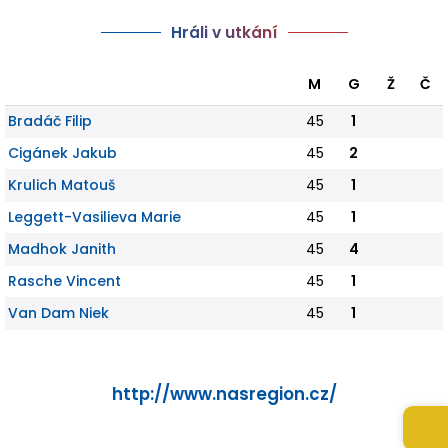
Hráli v utkání
M
G
Ž
Č
Bradáč Filip
45
1
Cigánek Jakub
45
2
Krulich Matouš
45
1
Leggett-Vasilieva Marie
45
1
Madhok Janith
45
4
Rasche Vincent
45
1
Van Dam Niek
45
1
http://www.nasregion.cz/