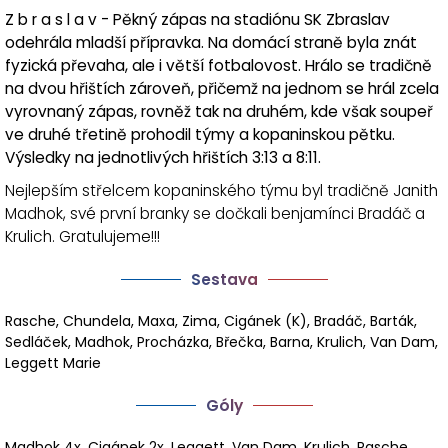
Z b r a s l a v - Pěkný zápas na stadiónu SK Zbraslav
odehrála mladší přípravka. Na domácí straně byla znát
fyzická převaha, ale i větší fotbalovost. Hrálo se tradičně
na dvou hřištích zároveň, přičemž na jednom se hrál zcela
vyrovnaný zápas, rovněž tak na druhém, kde však soupeř
ve druhé třetině prohodil týmy a kopaninskou pětku.
Výsledky na jednotlivých hřištích 3:13 a 8:11.
Nejlepším střelcem kopaninského týmu byl tradičně Janith
Madhok, své první branky se dočkali benjamínci Bradáč a
Krulich. Gratulujeme!!!
Sestava
Rasche, Chundela, Maxa, Zima, Cigánek (K), Bradáč, Barták,
Sedláček, Madhok, Procházka, Břečka, Barna, Krulich, Van Dam,
Leggett Marie
Góly
Madhok 4x, Cigánek 2x, Leggett, Van Dam, Krulich, Rasche,