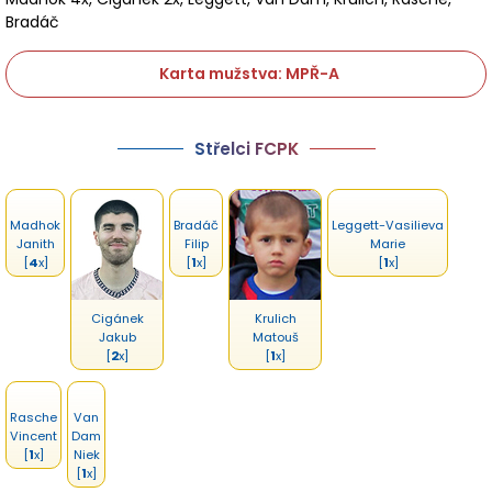
Bradáč
Karta mužstva: MPŘ-A
Střelci FCPK
Madhok
Bradáč
Leggett-Vasilieva
Janith
Filip
Marie
[
4
x]
[
1
x]
[
1
x]
Cigánek
Krulich
Jakub
Matouš
[
2
x]
[
1
x]
Rasche
Van
Vincent
Dam
[
1
x]
Niek
[
1
x]