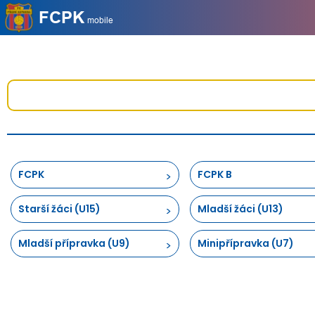
FCPK
FCPK B
Starší žáci (U15)
Mladší žáci (U13)
Mladší přípravka (U9)
Minipřípravka (U7)