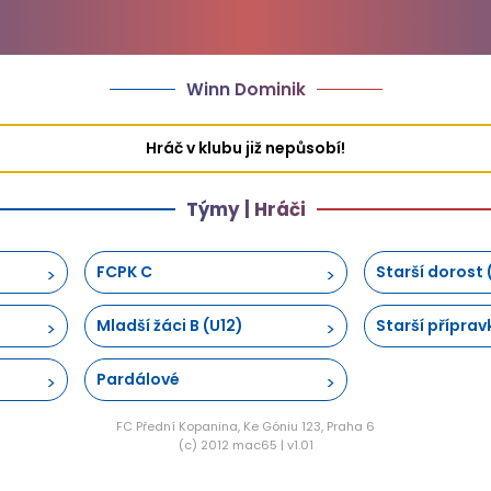
Winn Dominik
Hráč v klubu již nepůsobí!
Týmy | Hráči
FCPK C
Starší dorost 
Mladší žáci B (U12)
Starší příprav
Pardálové
FC Přední Kopanina, Ke Góniu 123, Praha 6
(c) 2012 mac65 | v1.01