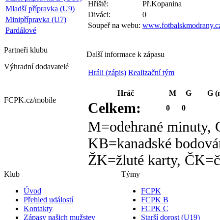
Hřiště:
Př.Kopanina
Mladší přípravka (U9)
Diváci:
0
Minipřípravka (U7)
Soupeř na webu:
www.fotbalskmodrany.c
Pardálové
Partneři
klubu
Další informace k zápasu
Výhradní dodavatelé
Hráli (zápis)
Realizační tým
Hráč
M
G
G (
FCPK.cz/
mobile
Celkem:
0
0
M=odehrané minuty, G
KB=kanadské bodován
ŽK=žluté karty, ČK=č
Klub
Týmy
Úvod
FCPK
Přehled událostí
FCPK B
Kontakty
FCPK C
Zápasy našich mužstev
Starší dorost (U19)