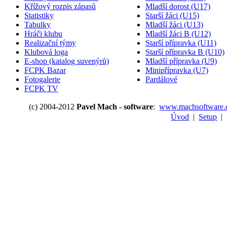
Křížový rozpis zápasů
Mladší dorost (U17)
Statistiky
Starší žáci (U15)
Tabulky
Mladší žáci (U13)
Hráči klubu
Mladší žáci B (U12)
Realizační týmy
Starší přípravka (U11)
Klubová loga
Starší přípravka B (U10)
E-shop (katalog suvenýrů)
Mladší přípravka (U9)
FCPK Bazar
Minipřípravka (U7)
Fotogalerie
Pardálové
FCPK TV
(c) 2004-2012
Pavel Mach - software
:
www.machsoftware.
Úvod
|
Setup
|