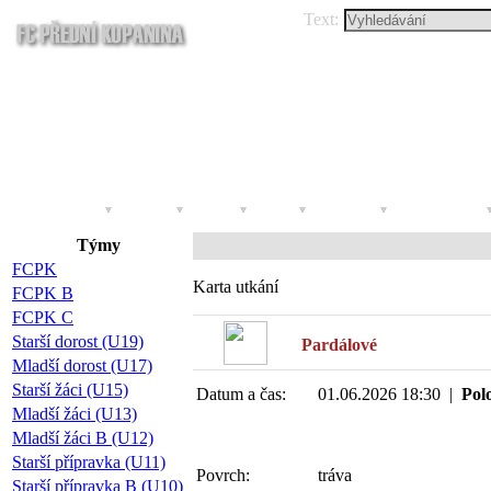
Text:
Úvod
Klub
Agenda
A-tým
Týmy
Statistika
Víc než fotbal
Týmy
FCPK
Karta utkání
FCPK B
FCPK C
Starší dorost (U19)
Pardálové
Mladší dorost (U17)
Starší žáci (U15)
Datum a čas:
01.06.2026 18:30 |
Pol
Mladší žáci (U13)
Mladší žáci B (U12)
Starší přípravka (U11)
Povrch:
tráva
Starší přípravka B (U10)