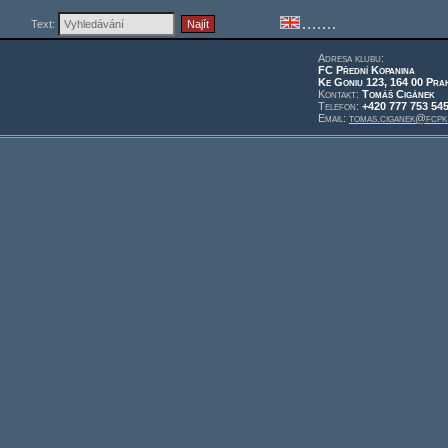
Text:
Adresa klubu:
FC Přední Kopanina
Ke Goniu 123, 164 00 Pra
Kontakt:
Tomáš Cigánek
Telefon:
+420 777 753 54
Email:
tomas.ciganek@fcpk