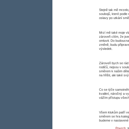
Stejně tak mě mrzelo
soubojů, které podle
oslavy po utkání smě
Mrzí mě také moje vl
zároveň cítím, že js
omluvit. Do budoucna
změně, budu připraven
výsledek.
Zároveň bych se rád p
rodičů, nejsou v soul
směrem k našim děte
na hřišti, ale také s
Co se týče samotného
kvalitní, náročný a 
vážím přístupu všech 
Všem klukům patří ve
směrem se hra katego
budeme v nastavené p
Povrch:
t