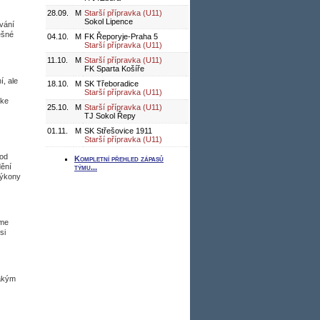
28.09.
M
Starší přípravka (U11)
Sokol Lipence
ávání
ěšné
04.10.
M
FK Řeporyje-Praha 5
Starší přípravka (U11)
11.10.
M
Starší přípravka (U11)
FK Sparta Košíře
, ale
18.10.
M
SK Třeboradice
Starší přípravka (U11)
 ke
25.10.
M
Starší přípravka (U11)
TJ Sokol Řepy
01.11.
M
SK Střešovice 1911
Starší přípravka (U11)
 od
Kompletní přehled zápasů
dění
týmu...
výkony
sme
si
jakým