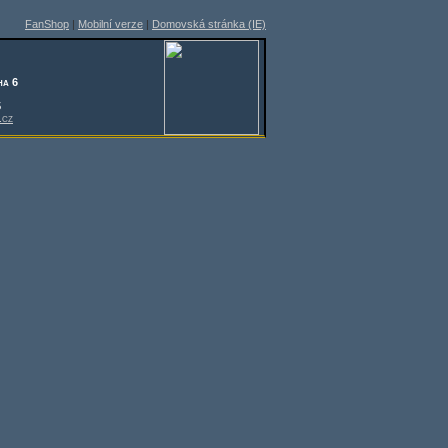
FanShop
|
Mobilní verze
|
Domovská stránka (IE)
ha 6
5
.cz