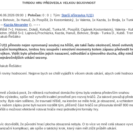
tvrdou hru předvedla velkou bojovnost
06.06.2026 09:00 |
Poločas:
0 : 0 | Tým:
Starší přípravka (U11)
x Bohovic, 3x Hanuš, 2x Pospíšil, 2x Kostomlatský, 1x Valenta, 1x Kazda, 1x Brejla, 1x Tun
Kazda Alexander
(),
řiště 7+1: Hotovec, Dolejš, Kohutič, Tunka M., Pospíšil, Cigánek,Kostomlatský, Valenta - Kub
Bohm. Hřiště 5+1: Lajnová,Procházka, Kazda, Hanuš, Bohovic, Brejla - Tunka D., Kubiš. Tren
Jakub Řešátko
U11 přineslo nejen vyrovnaný souboj na hřišti, ale také řadu okolností, které ovlivnil
izační komplikace, tvrdou hru soupeře i emotivní momenty kolem zápasu předvedli hr
 výkon. Vidět bylo především jejich nasazení, odhodlání a týmového ducha, díky nim
nejnáročnějších utkání sezony.
 Jakub Řešátko:
roviny hodnocení. Nejprve bych se chtěl vyjádřit k věcem okolo utkání, abych celé hodnoc
mně zůstává pocit, že některá rozhodnutí domácího týmu byla vedena především snahou
ho výsledku, spíše než vytvořit kvalitní prostředí pro rozvoj hráčů. Za takové považuji pře
lochy. Bylo nám sděleno, že travnaté hřiště, na kterém se mělo hrát, je obsazené, a vzhlede
v našem zápisu jsme byli nuceni rozdělit tým, přičemž část hráčů se přesunula téměř 800 me
přišli o možnost efektivně rotovat hráče mezi jednotlivými formáty hry.
víc dozvěděli, že původní hrací plocha obsazená nebyla. O to více ve mně celá situace vyv
anizační komplikaci, ale spíše o taktický krok, který nám měl ztížit průběh utkání.