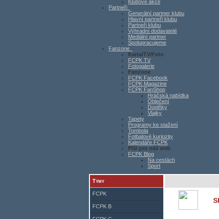
Klubové akce
Partneři
Generální partner klubu
Hlavní partneři klubu
Partneři klubu
Výhradní dodavatelé
Mediální partner
Spolupracujeme
Fanzone
Karta/TV/Foto
FCPK TV
Fotogalerie
Fanzone
FCPK Facebook
FCPK Magazine
FCPK FanShop
Hráčská nabídka
Oblečení
Doplňky
Vlajky
Tapety
Programy ke stažení
Tombola
Fotbalové kuriozity
Kalendáře FCPK
Píší pro náš web
FCPK Blog
Na cestách
Sport
Týmy
FCPK
S
FCPK B