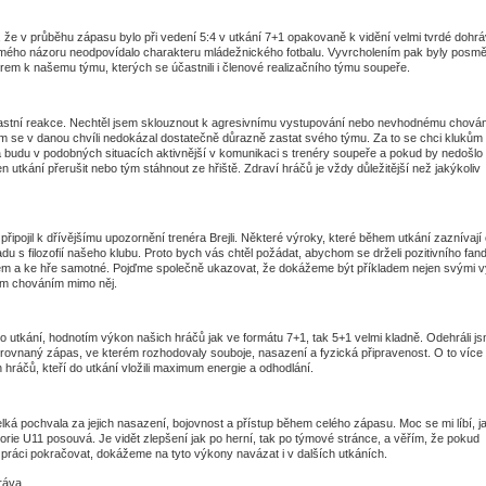
, že v průběhu zápasu bylo při vedení 5:4 v utkání 7+1 opakovaně k vidění velmi tvrdé dohr
 mého názoru neodpovídalo charakteru mládežnického fotbalu. Vyvrcholením pak byly posm
rem k našemu týmu, kterých se účastnili i členové realizačního týmu soupeře.
astní reakce. Nechtěl jsem sklouznout k agresivnímu vystupování nebo nevhodnému chování
em se v danou chvíli nedokázal dostatečně důrazně zastat svého týmu. Za to se chci klukům
 budu v podobných situacích aktivnější v komunikaci s trenéry soupeře a pokud by nedošlo
 utkání přerušit nebo tým stáhnout ze hřiště. Zdraví hráčů je vždy důležitější než jakýkoliv
řipojil k dřívějšímu upozornění trenéra Brejli. Některé výroky, které během utkání zaznívají
adu s filozofií našeho klubu. Proto bych vás chtěl požádat, abychom se drželi pozitivního fan
m a ke hře samotné. Pojďme společně ukazovat, že dokážeme být příkladem nejen svými 
vým chováním mimo něj.
 utkání, hodnotím výkon našich hráčů jak ve formátu 7+1, tak 5+1 velmi kladně. Odehráli j
vyrovnaný zápas, ve kterém rozhodovaly souboje, nasazení a fyzická připravenost. O to více 
hráčů, kteří do utkání vložili maximum energie a odhodlání.
lká pochvala za jejich nasazení, bojovnost a přístup během celého zápasu. Moc se mi líbí, 
rie U11 posouvá. Je vidět zlepšení jak po herní, tak po týmové stránce, a věřím, že pokud
ráci pokračovat, dokážeme na tyto výkony navázat i v dalších utkáních.
ráva