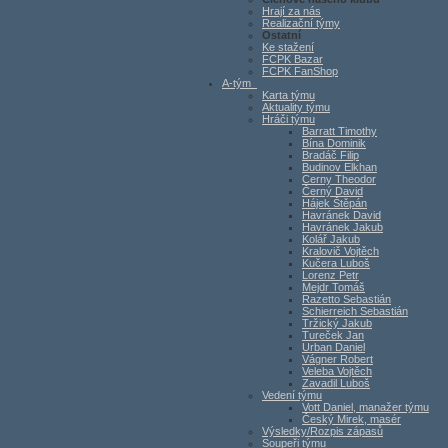
Hrají za nás
Realizační týmy
Ostatní
Ke stažení
FCPK Bazar
FCPK FanShop
A-tým
Karta týmu
Aktuality týmu
Hráči týmu
Barratt Timothy
Bína Dominik
Bradáč Filip
Budinov Elkhan
Cerny Theodor
Černý David
Hájek Štěpán
Havránek David
Havránek Jakub
Kolář Jakub
Kralovič Vojtěch
Kučera Luboš
Lorenz Petr
Mejdr Tomáš
Razetto Sebastián
Schierreich Sebastián
Tržický Jakub
Tureček Jan
Urban Daniel
Vágner Robert
Veleba Vojtěch
Zavadil Luboš
Vedení týmu
Vott Daniel, manažer týmu
Český Mirek, masér
Výsledky/Rozpis zápasů
Soupeři týmu