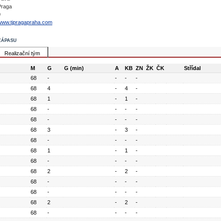
Praga
0
www.tjpragapraha.com
zápasu
Realizační tým
M
G
G (min)
A
KB
ZN
ŽK
ČK
Střídal
68
-
-
-
-
68
4
-
4
-
68
1
-
1
-
68
-
-
-
-
68
-
-
-
-
68
3
-
3
-
68
-
-
-
-
68
1
-
1
-
68
-
-
-
-
68
2
-
2
-
68
-
-
-
-
68
-
-
-
-
68
2
-
2
-
68
-
-
-
-