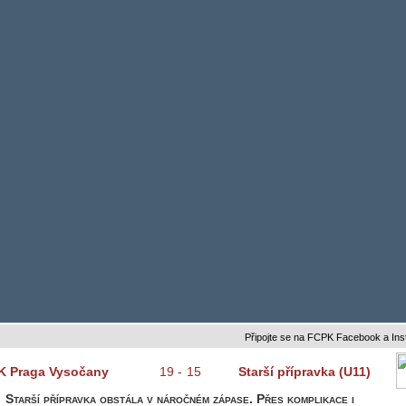
Připojte se na FCPK Facebook a Instagram 
K Praga Vysočany
19
-
15
Starší přípravka (U11)
Starší přípravka obstála v náročném zápase. Přes komplikace i