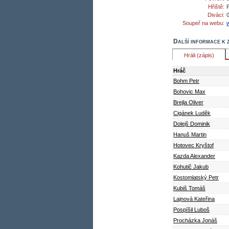
Hřiště:
Diváci:
Soupeř na webu:
Další informace k 
Hráli (zápis)
Hráč
Bohm Petr
Bohovic Max
Brejla Oliver
Cigánek Luděk
Dolejš Dominik
Hanuš Martin
Hotovec Kryštof
Kazda Alexander
Kohutič Jakub
Kostomlatský Petr
Kubiš Tomáš
Lajnová Kateřina
Pospíšil Luboš
Procházka Jonáš