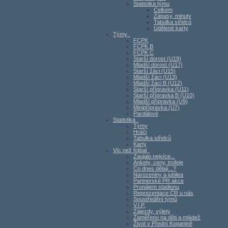
Statistika týmu
Celkem
Zápasy, minuty
Tabulka střelců
Udělené karty
Týmy
FCPK
FCPK B
FCPK C
Starší dorost (U19)
Mladší dorost (U17)
Starší žáci (U15)
Mladší žáci (U13)
Mladší žáci B (U12)
Starší přípravka (U11)
Starší přípravka B (U10)
Mladší přípravka (U9)
Minipřípravka (U7)
Pardálové
Statistika
Týmy
Hráči
Tabulka střelců
Karty
Víc než fotbal
Zaujalo nejvíce...
Ankety, ceny, trofeje
Co dnes dělají...?
Narozeniny a jubilea
Partnerské PR akce
Pronájem stadionu
Reprezentace ČR u nás
Soustředění týmů
V.I.P.
Zájezdy, výlety
Zaměřeno na děti a mládež
Život v Přední Kopanině