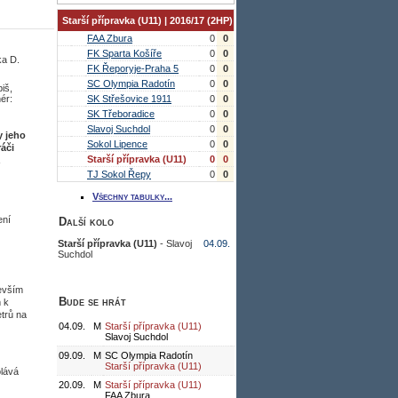
Starší přípravka (U11) | 2016/17 (2HP)
FAA Zbura
0
0
FK Sparta Košíře
0
0
ka D.
FK Řeporyje-Praha 5
0
0
SC Olympia Radotín
0
0
iš,
ér:
SK Střešovice 1911
0
0
SK Třeboradice
0
0
Slavoj Suchdol
0
0
y jeho
Sokol Lipence
0
0
áči
Starší přípravka (U11)
0
0
ž
TJ Sokol Řepy
0
0
Všechny tabulky...
ení
Další kolo
Starší přípravka (U11)
- Slavoj
04.09.
Suchdol
devším
Bude se hrát
m k
trů na
04.09.
M
Starší přípravka (U11)
Slavoj Suchdol
09.09.
M
SC Olympia Radotín
Starší přípravka (U11)
olává
20.09.
M
Starší přípravka (U11)
FAA Zbura