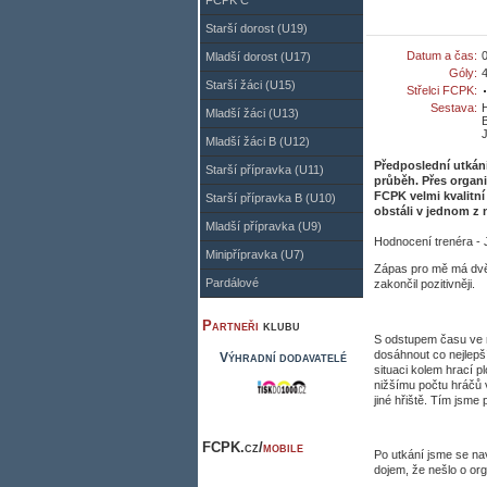
FCPK C
Starší dorost (U19)
Datum a čas:
Mladší dorost (U17)
Góly:
4
Starší žáci (U15)
Střelci FCPK:
Sestava:
H
Mladší žáci (U13)
Mladší žáci B (U12)
Předposlední utkání 
Starší přípravka (U11)
průběh. Přes organ
FCPK velmi kvalitní
Starší přípravka B (U10)
obstáli v jednom z 
Mladší přípravka (U9)
Hodnocení trenéra -
Minipřípravka (U7)
Zápas pro mě má dvě 
Pardálové
zakončil pozitivněji.
Partneři
klubu
S odstupem času ve 
dosáhnout co nejlepší
Výhradní dodavatelé
situaci kolem hrací p
nižšímu počtu hráčů 
jiné hřiště. Tím jsme 
FCPK.cz/
mobile
Po utkání jsme se na
dojem, že nešlo o org