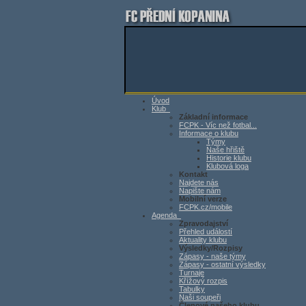
Úvod
Klub
Základní informace
FCPK - Víc než fotbal...
Informace o klubu
Týmy
Naše hřiště
Historie klubu
Klubová loga
Kontakt
Najdete nás
Napište nám
Mobilní verze
FCPK.cz/mobile
Agenda
Zpravodajství
Přehled událostí
Aktuality klubu
Výsledky/Rozpisy
Zápasy - naše týmy
Zápasy - ostatní výsledky
Turnaje
Křížový rozpis
Tabulky
Naši soupeři
Členové našeho klubu