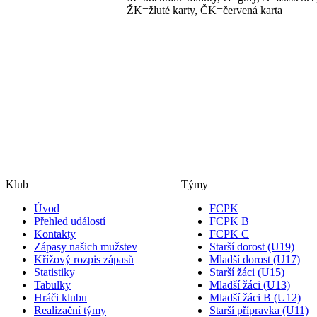
ŽK=žluté karty, ČK=červená karta
Klub
Týmy
Úvod
FCPK
Přehled událostí
FCPK B
Kontakty
FCPK C
Zápasy našich mužstev
Starší dorost (U19)
Křížový rozpis zápasů
Mladší dorost (U17)
Statistiky
Starší žáci (U15)
Tabulky
Mladší žáci (U13)
Hráči klubu
Mladší žáci B (U12)
Realizační týmy
Starší přípravka (U11)