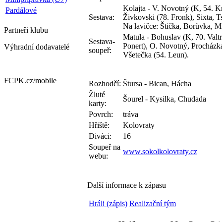
Kolajta - V. Novotný (K, 54. K
Pardálové
Sestava:
Živkovski (78. Fronk), Sixta, T
Na lavičce: Štička, Borůvka, M
Partneři
klubu
Matula - Bohuslav (K, 70. Valt
Sestava-
Ponert), O. Novotný, Procházk
Výhradní dodavatelé
soupeř:
Všetečka (54. Leun).
FCPK.cz/
mobile
Rozhodčí:
Štursa - Bican, Hácha
Žluté
Šourel - Kysilka, Chudada
karty:
Povrch:
tráva
Hřiště:
Kolovraty
Diváci:
16
Soupeř na
www.sokolkolovraty.cz
webu:
Další informace k zápasu
Hráli (zápis)
Realizační tým