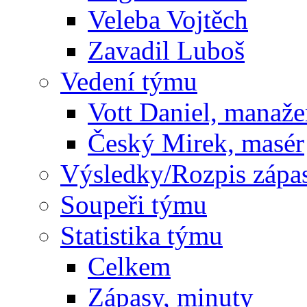
Veleba Vojtěch
Zavadil Luboš
Vedení týmu
Vott Daniel, manaže
Český Mirek, masér
Výsledky/Rozpis zápa
Soupeři týmu
Statistika týmu
Celkem
Zápasy, minuty