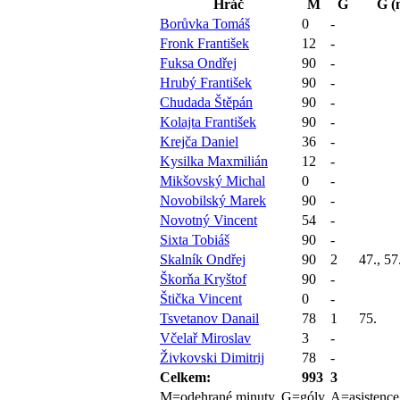
Hráč
M
G
G (
Borůvka Tomáš
0
-
Fronk František
12
-
Fuksa Ondřej
90
-
Hrubý František
90
-
Chudada Štěpán
90
-
Kolajta František
90
-
Krejča Daniel
36
-
Kysilka Maxmilián
12
-
Mikšovský Michal
0
-
Novobilský Marek
90
-
Novotný Vincent
54
-
Sixta Tobiáš
90
-
Skalník Ondřej
90
2
47., 57
Škorňa Kryštof
90
-
Štička Vincent
0
-
Tsvetanov Danail
78
1
75.
Včelař Miroslav
3
-
Živkovski Dimitrij
78
-
Celkem:
993
3
M=odehrané minuty, G=góly, A=asistenc