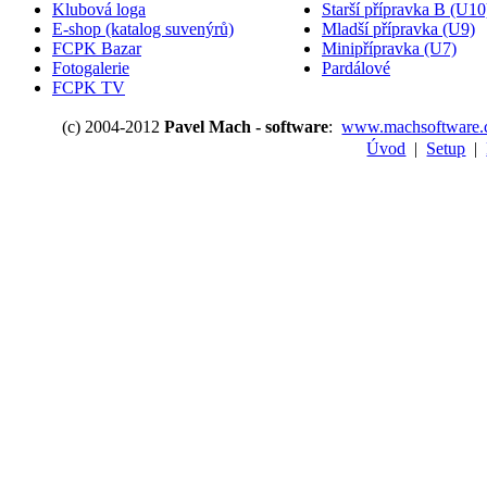
Klubová loga
Starší přípravka B (U10
E-shop (katalog suvenýrů)
Mladší přípravka (U9)
FCPK Bazar
Minipřípravka (U7)
Fotogalerie
Pardálové
FCPK TV
(c) 2004-2012
Pavel Mach - software
:
www.machsoftware.
Úvod
|
Setup
|