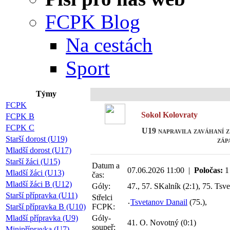
FCPK Blog
Na cestách
Sport
Týmy
FCPK
Sokol Kolovraty
FCPK B
FCPK C
U19 napravila zaváhaní z
Starší dorost (U19)
záp
Mladší dorost (U17)
Starší žáci (U15)
Datum a
07.06.2026 11:00 |
Poločas:
1
Mladší žáci (U13)
čas:
Mladší žáci B (U12)
Góly:
47., 57. SKalník (2:1), 75. Tsv
Starší přípravka (U11)
Střelci
Tsvetanov Danail
(75.),
Starší přípravka B (U10)
FCPK:
Mladší přípravka (U9)
Góly-
41. O. Novotný (0:1)
soupeř:
Minipřípravka (U7)