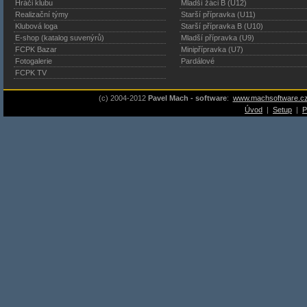
Hráči klubu
Mladší žáci B (U12)
Realizační týmy
Starší přípravka (U11)
Klubová loga
Starší přípravka B (U10)
E-shop (katalog suvenýrů)
Mladší přípravka (U9)
FCPK Bazar
Minipřípravka (U7)
Fotogalerie
Pardálové
FCPK TV
(c) 2004-2012
Pavel Mach - software
:
www.machsoftware.c
Úvod
|
Setup
|
P