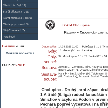
Mladší žáci B (U12)
Starší přípravka (U11)
Starší přípravka B (U10)
Mladší přípravka (U9)
Sokol Cholupice
Minipřípravka (U7)
Rezerva v Cholupicích ztratil
Pardálové
Partneři
klubu
Datum a čas:
14.03.2026 11:00 |
Poločas:
1 : 1 | Tým
Góly:
14. vlastní (0:1, as.Hovorka)
Výhradní dodavatelé
Góly-
32. Mašek (pen, 1:1), 77. Soukal (2:1), 94.
soupeř:
FCPK.cz/
mobile
Sestava:
Zavadil L. - Zavadil R., Bíro, Hovorka, Espi
Biasini, Zilvar (75. Urban). Dále připrave
Sestava-
Hanslík - Smrž, Mašek (90. Teichman), Srb
(81. Chaloupka), Schwank, Soukal. Trenér
soupeř:
Cholupice - Druhý jarní zápas, dr
1.A třídě (6.liga) radost fanouškům
Smíchov v azylu na Podolí v prvním
Pechara poprvé vycestovali na hřiš