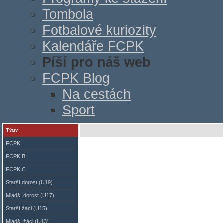
Tombola
Fotbalové kuriozity
Kalendáře FCPK
Píší pro náš web
FCPK Blog
Na cestách
Sport
Týmy
FCPK
FCPK B
FCPK C
Starší dorost (U19)
Mladší dorost (U17)
Starší žáci (U15)
Mladší žáci (U13)