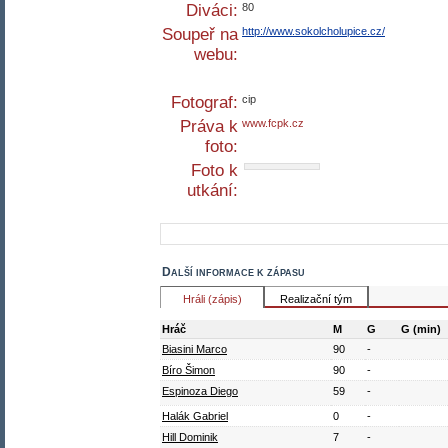
Diváci:
80
Soupeř na
http://www.sokolcholupice.cz/
webu:
Fotograf:
cip
Práva k
www.fcpk.cz
foto:
Foto k
utkání:
Další informace k zápasu
Hráli (zápis)
Realizační tým
Hráč
M
G
G (min)
Biasini Marco
90
-
Bíro Šimon
90
-
Espinoza Diego
59
-
Halák Gabriel
0
-
Hill Dominik
7
-