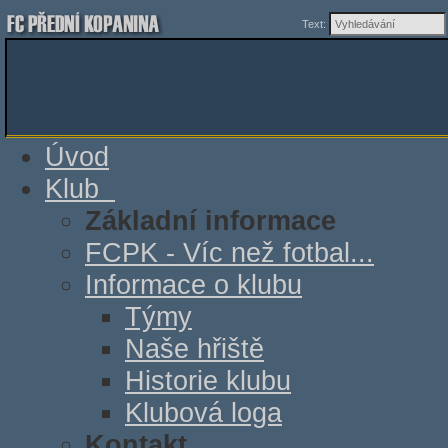
Text:
Úvod
Klub
Základní informace
FCPK - Víc než fotbal...
Informace o klubu
Týmy
Naše hřiště
Historie klubu
Klubová loga
Kontakt