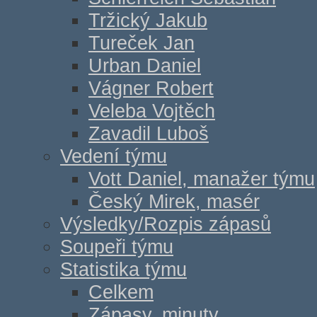
Tržický Jakub
Tureček Jan
Urban Daniel
Vágner Robert
Veleba Vojtěch
Zavadil Luboš
Vedení týmu
Vott Daniel, manažer týmu
Český Mirek, masér
Výsledky/Rozpis zápasů
Soupeři týmu
Statistika týmu
Celkem
Zápasy, minuty