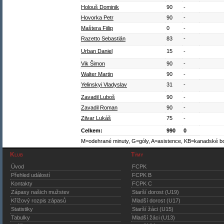
Holouš Dominik
90
-
Hovorka Petr
90
-
Maštera Fiilip
0
-
Razetto Sebastián
83
-
Urban Daniel
15
-
Vik Šimon
90
-
Walter Martin
90
-
Yelinskyi Vladyslav
31
-
Zavadil Luboš
90
-
Zavadil Roman
90
-
Zilvar Lukáš
75
-
Celkem:
990
0
M=odehrané minuty, G=góly, A=asistence, KB=kanadské b
Klub
Týmy
Úvod
FCPK
Přehled událostí
FCPK B
Kontakty
FCPK C
Zápasy našich mužstev
Starší dorost (U19)
Křížový rozpis zápasů
Mladší dorost (U17)
Statistiky
Starší žáci (U15)
Tabulky
Mladší žáci (U13)