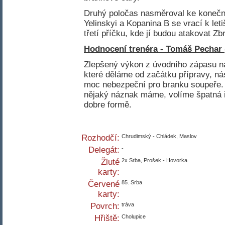
Druhý poločas nasměroval ke koneč
Yelinskyi a Kopanina B se vrací k leti
třetí příčku, kde jí budou atakovat Zb
Hodnocení trenéra - Tomáš Pechar
Zlepšený výkon z úvodního zápasu na
které děláme od začátku přípravy, ná
moc nebezpeční pro branku soupeře.
nějaký náznak máme, volíme špatná ře
dobre formě.
Rozhodčí:
Chrudimský - Chládek, Maslov
Delegát:
-
Žluté
2x Srba, Prošek - Hovorka
karty:
Červené
85. Srba
karty:
Povrch:
tráva
Hřiště:
Cholupice