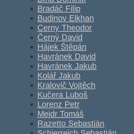
Bradáč Filip
Budinov Elkhan
Cerny Theodor
Černý David
Hájek Štěpán
Havránek David
Havránek Jakub
Kolář Jakub
Kralovič Vojtěch
Kučera Luboš
Lorenz Petr
Mejdr Tomáš
Razetto Sebastián
Schierreich Sebastián