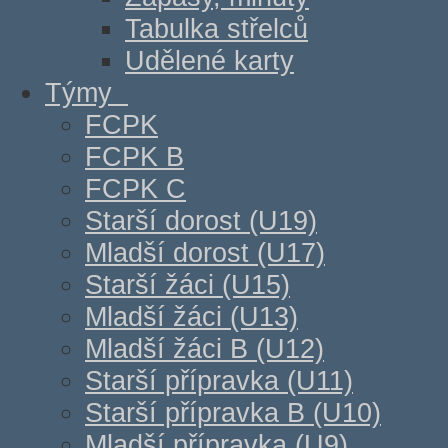
Tabulka střelců
Udělené karty
Týmy
FCPK
FCPK B
FCPK C
Starší dorost (U19)
Mladší dorost (U17)
Starší žáci (U15)
Mladší žáci (U13)
Mladší žáci B (U12)
Starší přípravka (U11)
Starší přípravka B (U10)
Mladší přípravka (U9)