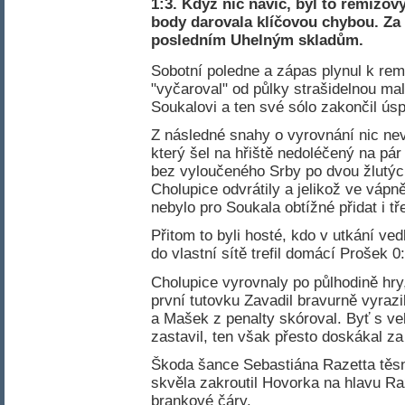
1:3. Když nic navíc, byl to remízo
body darovala klíčovou chybou. Za 
posledním Uhelným skladům.
Sobotní poledne a zápas plynul k remí
"vyčaroval" od půlky strašidelnou m
Soukalovi a ten své sólo zakončil úsp
Z následné snahy o vyrovnání nic nev
který šel na hřiště nedoléčený na pár
bez vyloučeného Srby po dvou žlutýc
Cholupice odvrátily a jelikož ve vápn
nebylo pro Soukala obtížné přidat i tř
Přitom to byli hosté, kdo v utkání ve
do vlastní sítě trefil domácí Prošek 0:
Cholupice vyrovnaly po půlhodině hry
první tutovku Zavadil bravurně vyrazi
a Mašek z penalty skóroval. Byť s ve
zastavil, ten však přesto doskákal za 
Škoda šance Sebastiána Razetta těsně
skvěla zakroutil Hovorka na hlavu Raz
brankové čáry.