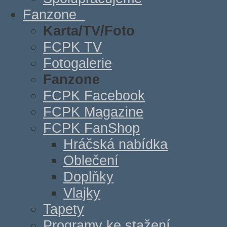
Fanzone
Karta/TV/Foto
FCPK TV
Fotogalerie
Fanzone
FCPK Facebook
FCPK Magazine
FCPK FanShop
Hráčská nabídka
Oblečení
Doplňky
Vlajky
Tapety
Programy ke stažení