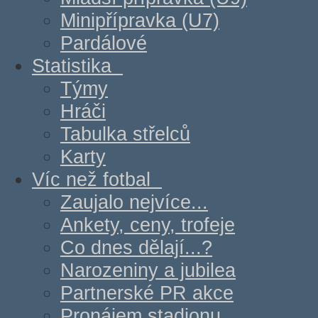
Minipřípravka (U7)
Pardálové
Statistika
Týmy
Hráči
Tabulka střelců
Karty
Víc než fotbal
Zaujalo nejvíce...
Ankety, ceny, trofeje
Co dnes dělají...?
Narozeniny a jubilea
Partnerské PR akce
Pronájem stadionu