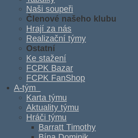
Naši soupeři
Členové našeho klubu
Hrají za nás
Realizační týmy
Ostatní
Ke stažení
FCPK Bazar
FCPK FanShop
A-tým
Karta týmu
Aktuality týmu
Hráči týmu
Barratt Timothy
Bína Dominik