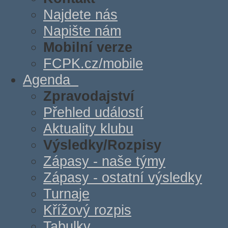
Najdete nás
Napište nám
Mobilní verze
FCPK.cz/mobile
Agenda
Zpravodajství
Přehled událostí
Aktuality klubu
Výsledky/Rozpisy
Zápasy - naše týmy
Zápasy - ostatní výsledky
Turnaje
Křížový rozpis
Tabulky