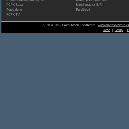
FCPK Bazar
Minipřípravka (U7)
Fotogalerie
Pardálové
FCPK TV
(c) 2004-2012
Pavel Mach - software
:
www.machsoftware.c
Úvod
|
Setup
|
P