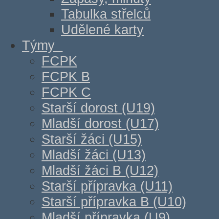
Tabulka střelců
Udělené karty
Týmy
FCPK
FCPK B
FCPK C
Starší dorost (U19)
Mladší dorost (U17)
Starší žáci (U15)
Mladší žáci (U13)
Mladší žáci B (U12)
Starší přípravka (U11)
Starší přípravka B (U10)
Mladší přípravka (U9)