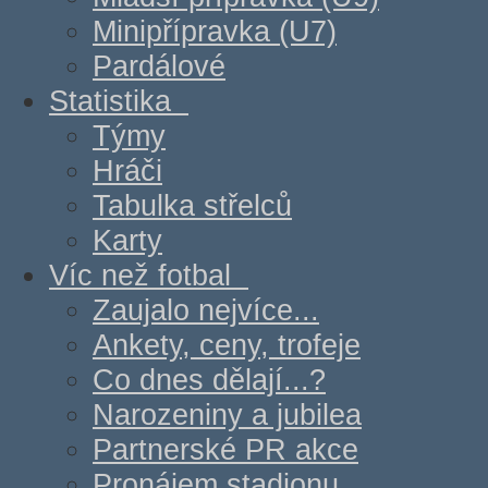
Minipřípravka (U7)
Pardálové
Statistika
Týmy
Hráči
Tabulka střelců
Karty
Víc než fotbal
Zaujalo nejvíce...
Ankety, ceny, trofeje
Co dnes dělají...?
Narozeniny a jubilea
Partnerské PR akce
Pronájem stadionu