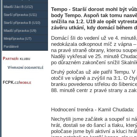
Mladší žáci B (U12)
Tempo - Starší dorost mohl být vů
body Tempo. Aspoň tak tomu nasvě
Starší přípravka (U11)
snížila na 1:2. U19 ale opět vytrest
Starší přípravka B (U10)
závěru utkání, kdy domácí během des
Mladší přípravka (U9)
Domácí šli do vedení už ve 4. minutě
Minipřípravka (U7)
nedokázala odkopnout míč z vápna – 1
Pardálové
na pravé straně obrany, kterou soupeř 
Naději vykřesal ve 25. minutě Chudad
Partneři
klubu
po důrazném zakončení snížil Skalník
Výhradní dodavatelé
Druhý poločas už ale patřil Tempu. V
otočil ve vápně a zvýšil na 3:1. O čty
FCPK.cz/
mobile
branku povedenou střelou do šibenice 
88. minutě centr z pravé strany a za
Hodnocení trenéra - Kamil Chudada:
Nechytili jsme začátek a soupeř si ná
hrát, dostali se do šancí a tlaku, kt
poločase jsme byli aktivní a kluci hr