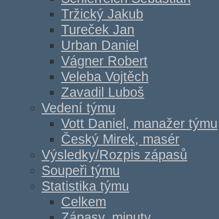
Tržický Jakub
Tureček Jan
Urban Daniel
Vágner Robert
Veleba Vojtěch
Zavadil Luboš
Vedení týmu
Vott Daniel, manažer týmu
Český Mirek, masér
Výsledky/Rozpis zápasů
Soupeři týmu
Statistika týmu
Celkem
Zápasy, minuty