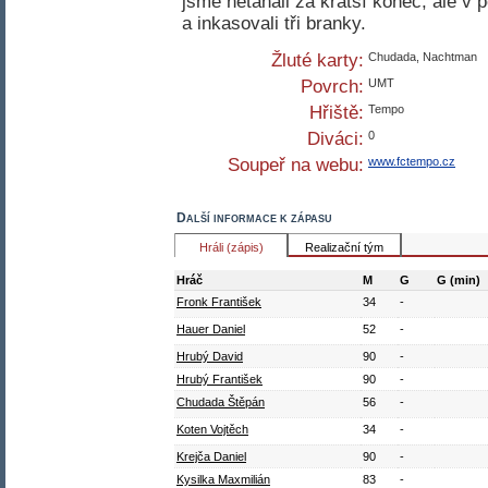
jsme netahali za kratší konec, ale v 
a inkasovali tři branky.
Žluté karty:
Chudada, Nachtman
Povrch:
UMT
Hřiště:
Tempo
Diváci:
0
Soupeř na webu:
www.fctempo.cz
Další informace k zápasu
Hráli (zápis)
Realizační tým
Hráč
M
G
G (min)
Fronk František
34
-
Hauer Daniel
52
-
Hrubý David
90
-
Hrubý František
90
-
Chudada Štěpán
56
-
Koten Vojtěch
34
-
Krejča Daniel
90
-
Kysilka Maxmilián
83
-