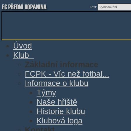
Text:
Úvod
Klub
Základní informace
FCPK - Víc než fotbal...
Informace o klubu
Týmy
Naše hřiště
Historie klubu
Klubová loga
Kontakt