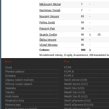
Mikšovský Michal
7
-
Nachtman Tomáš
7
-
Novotný Vincent
83
-
Peřina Jonáš
56
-
Pokorný Petr
38
-
Skalník Ondřej
90
1
25.
Štička Vincent
90
-
Včelař Miroslav
90
-
Celkem:
990
1
M=odehrané minuty, G=góly, A=asistence, KB=kanadské b
Klub
Týmy
Úvod
FCPK
Přehled událostí
FCPK B
Kontakty
FCPK C
Zápasy našich mužstev
Starší dorost (U19)
Křížový rozpis zápasů
Mladší dorost (U17)
Statistiky
Starší žáci (U15)
Tabulky
Mladší žáci (U13)
Hráči klubu
Mladší žáci B (U12)
Realizační týmy
Starší přípravka (U11)
Klubová loga
Starší přípravka B (U10)
E-shop (katalog suvenýrů)
Mladší přípravka (U9)