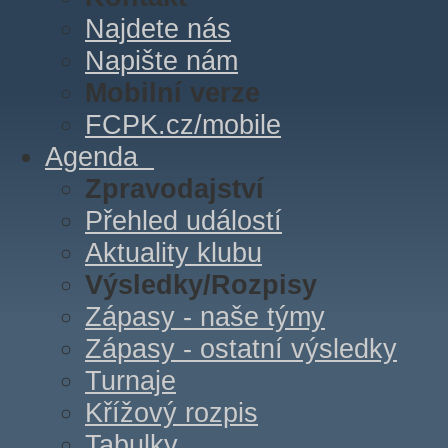
Najdete nás
Napište nám
Mobilní verze
FCPK.cz/mobile
Agenda
Zpravodajství
Přehled událostí
Aktuality klubu
Výsledky/Rozpisy
Zápasy - naše týmy
Zápasy - ostatní výsledky
Turnaje
Křížový rozpis
Tabulky