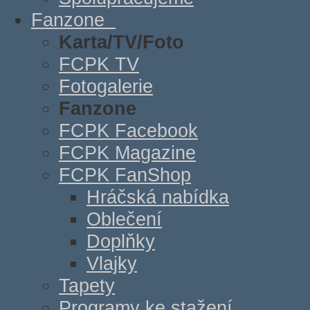
Fanzone
Karta/TV/Foto
FCPK TV
Fotogalerie
Fanzone
FCPK Facebook
FCPK Magazine
FCPK FanShop
Hráčská nabídka
Oblečení
Doplňky
Vlajky
Tapety
Programy ke stažení