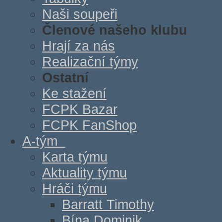
Naši soupeři
Členové našeho klubu
Hrají za nás
Realizační týmy
Ostatní
Ke stažení
FCPK Bazar
FCPK FanShop
A-tým
Karta týmu
Aktuality týmu
Hráči týmu
Barratt Timothy
Bína Dominik