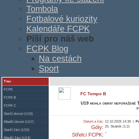
Tombola
Fotbalové kuriozity
Kalendáře FCPK
Píší pro náš web
FCPK Blog
Na cestách
Sport
Týmy
FCPK
FC Tempo B
FCPK B
U19 mohla obrat neporažené Te
FCPK C
p
Starší dorost (U19)
Datum a čas:
12.10.2025 14:30 |
P
Mladší dorost (U17)
Góly:
25. Skalník (1:2)
Starší žáci (U15)
Střelci FCPK:
Mladší žáci (U13)