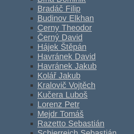
Bradáč Filip
Budinov Elkhan
Cerny Theodor
Černý David
Hájek Štěpán
Havránek David
Havránek Jakub
Kolář Jakub
Kralovič Vojtěch
Kučera Luboš
Lorenz Petr
Mejdr Tomáš
Razetto Sebastián
Schierreich Sebastián