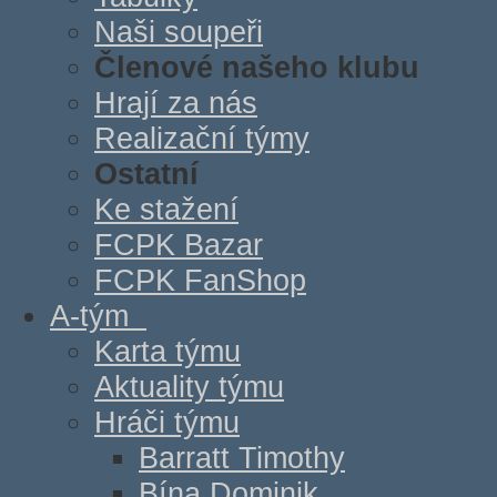
Naši soupeři
Členové našeho klubu
Hrají za nás
Realizační týmy
Ostatní
Ke stažení
FCPK Bazar
FCPK FanShop
A-tým
Karta týmu
Aktuality týmu
Hráči týmu
Barratt Timothy
Bína Dominik