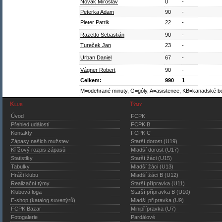
Novák Miroslav
0
-
Peterka Adam
90
-
Pieter Patrik
22
-
Razetto Sebastián
90
-
Tureček Jan
23
-
Urban Daniel
67
-
Vágner Robert
90
-
Celkem:
990
1
M=odehrané minuty, G=góly, A=asistence, KB=kanadské b
Klub
Týmy
Úvod
FCPK
Přehled událostí
FCPK B
Kontakty
FCPK C
Zápasy našich mužstev
Starší dorost (U19)
Křížový rozpis zápasů
Mladší dorost (U17)
Statistiky
Starší žáci (U15)
Tabulky
Mladší žáci (U13)
Hráči klubu
Mladší žáci B (U12)
Realizační týmy
Starší přípravka (U11)
Klubová loga
Starší přípravka B (U10)
E-shop (katalog suvenýrů)
Mladší přípravka (U9)
FCPK Bazar
Minipřípravka (U7)
Fotogalerie
Pardálové