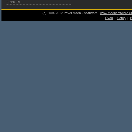
FCPK TV
(c) 2004-2012
Pavel Mach - software
:
www.machsoftware.c
Úvod
|
Setup
|
P