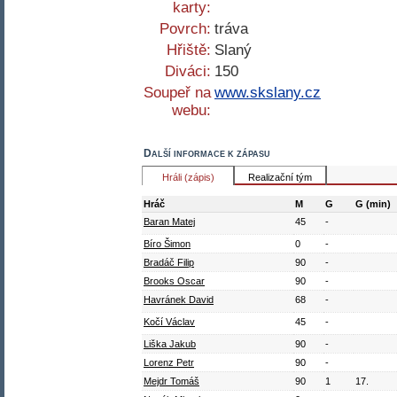
karty:
Povrch:
tráva
Hřiště:
Slaný
Diváci:
150
Soupeř na
www.skslany.cz
webu:
Další informace k zápasu
Hráli (zápis)
Realizační tým
Hráč
M
G
G (min)
Baran Matej
45
-
Bíro Šimon
0
-
Bradáč Filip
90
-
Brooks Oscar
90
-
Havránek David
68
-
Kočí Václav
45
-
Liška Jakub
90
-
Lorenz Petr
90
-
Mejdr Tomáš
90
1
17.