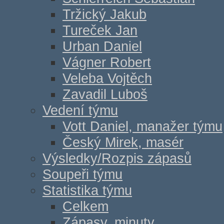
Tržický Jakub
Tureček Jan
Urban Daniel
Vágner Robert
Veleba Vojtěch
Zavadil Luboš
Vedení týmu
Vott Daniel, manažer týmu
Český Mirek, masér
Výsledky/Rozpis zápasů
Soupeři týmu
Statistika týmu
Celkem
Zápasy, minuty