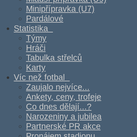
Minipřípravka (U7)
Pardálové
Statistika
Týmy
Hráči
Tabulka střelců
Karty
Víc než fotbal
Zaujalo nejvíce...
Ankety, ceny, trofeje
Co dnes dělají...?
Narozeniny a jubilea
Partnerské PR akce
Pronájem stadionu