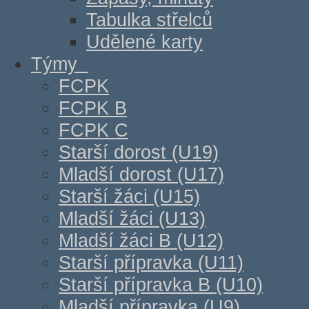
Tabulka střelců
Udělené karty
Týmy
FCPK
FCPK B
FCPK C
Starší dorost (U19)
Mladší dorost (U17)
Starší žáci (U15)
Mladší žáci (U13)
Mladší žáci B (U12)
Starší přípravka (U11)
Starší přípravka B (U10)
Mladší přípravka (U9)