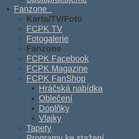
Fanzone
Karta/TV/Foto
FCPK TV
Fotogalerie
Fanzone
FCPK Facebook
FCPK Magazine
FCPK FanShop
Hráčská nabídka
Oblečení
Doplňky
Vlajky
Tapety
Programy ke stažení