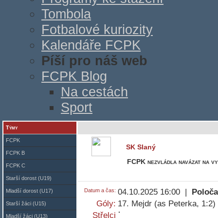
Tombola
Fotbalové kuriozity
Kalendáře FCPK
Píší pro náš web
FCPK Blog
Na cestách
Sport
Týmy
FCPK
SK Slaný
FCPK B
FCPK nezvládla navázat na vy
FCPK C
Starší dorost (U19)
Datum a čas:
04.10.2025 16:00 |
Poloča
Mladší dorost (U17)
Góly:
17. Mejdr (as Peterka, 1:2)
Starší žáci (U15)
Střelci
Mladší žáci (U13)