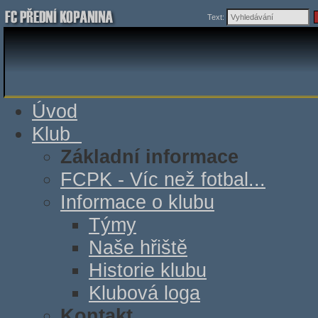
Text:
Úvod
Klub
Základní informace
FCPK - Víc než fotbal...
Informace o klubu
Týmy
Naše hřiště
Historie klubu
Klubová loga
Kontakt