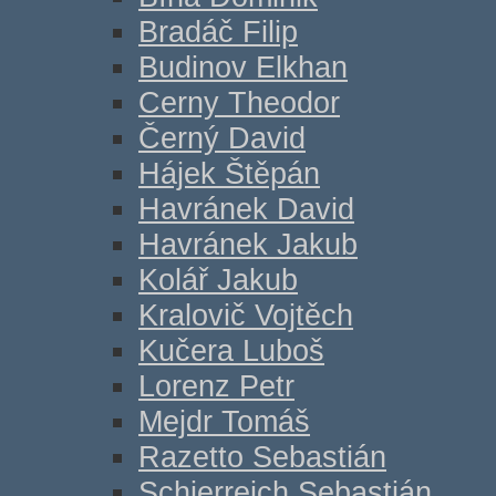
Bradáč Filip
Budinov Elkhan
Cerny Theodor
Černý David
Hájek Štěpán
Havránek David
Havránek Jakub
Kolář Jakub
Kralovič Vojtěch
Kučera Luboš
Lorenz Petr
Mejdr Tomáš
Razetto Sebastián
Schierreich Sebastián