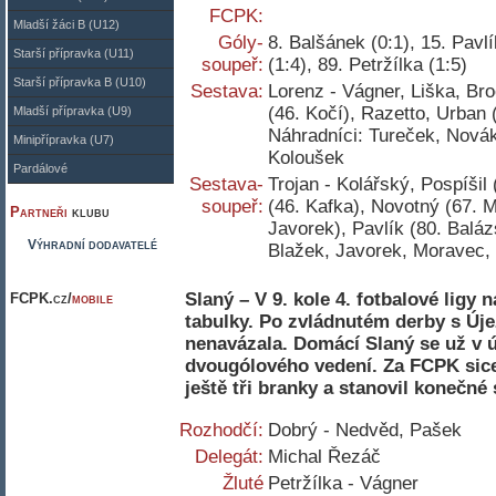
FCPK:
Mladší žáci B (U12)
Góly-
8. Balšánek (0:1), 15. Pavl
Starší přípravka (U11)
soupeř:
(1:4), 89. Petržílka (1:5)
Starší přípravka B (U10)
Sestava:
Lorenz - Vágner, Liška, Bro
(46. Kočí), Razetto, Urban 
Mladší přípravka (U9)
Náhradníci: Tureček, Novák
Minipřípravka (U7)
Koloušek
Pardálové
Sestava-
Trojan - Kolářský, Pospíšil
soupeř:
(46. Kafka), Novotný (67. 
Partneři
klubu
Javorek), Pavlík (80. Baláz
Výhradní dodavatelé
Blažek, Javorek, Moravec,
Slaný – V 9. kole 4. fotbalové ligy
FCPK.cz/
mobile
tabulky. Po zvládnutém derby s Új
nenavázala. Domácí Slaný se už v ú
dvougólového vedení. Za FCPK sice 
ještě tři branky a stanovil konečné 
Rozhodčí:
Dobrý - Nedvěd, Pašek
Delegát:
Michal Řezáč
Žluté
Petržílka - Vágner