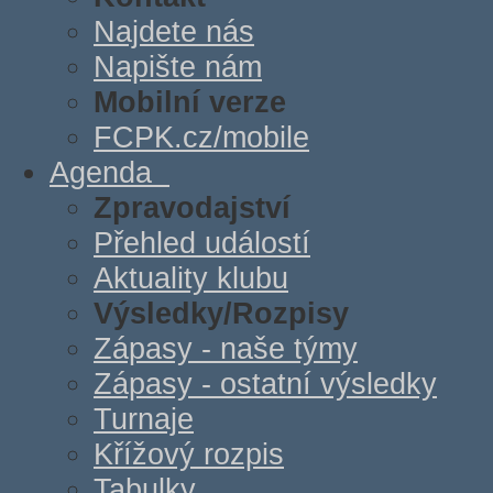
Najdete nás
Napište nám
Mobilní verze
FCPK.cz/mobile
Agenda
Zpravodajství
Přehled událostí
Aktuality klubu
Výsledky/Rozpisy
Zápasy - naše týmy
Zápasy - ostatní výsledky
Turnaje
Křížový rozpis
Tabulky