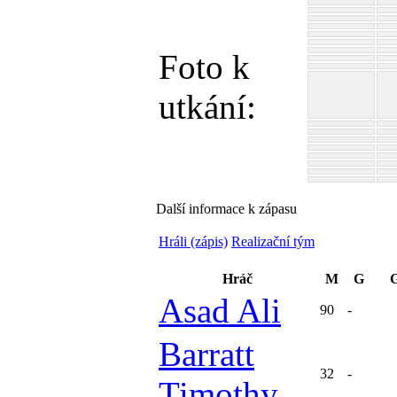
Foto k
utkání:
Další informace k zápasu
Hráli (zápis)
Realizační tým
Hráč
M
G
G
Asad Ali
90
-
Barratt
32
-
Timothy