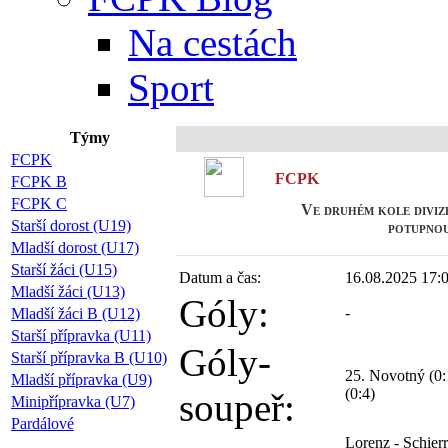
Na cestách
Sport
Týmy
Připoj
FCPK
FCPK
FCPK B
FCPK C
Ve druhém kole diviz
Starší dorost (U19)
potupno
Mladší dorost (U17)
Starší žáci (U15)
Datum a čas:
16.08.2025 17:
Mladší žáci (U13)
Góly:
-
Mladší žáci B (U12)
Starší přípravka (U11)
Góly-
Starší přípravka B (U10)
25. Novotný (0:1
Mladší přípravka (U9)
(0:4)
soupeř:
Minipřípravka (U7)
Pardálové
Lorenz - Schier