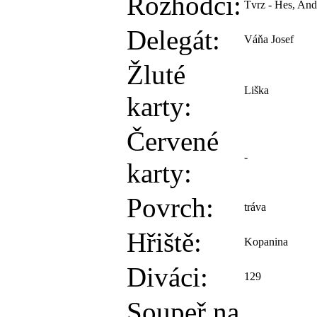
Rozhodčí:
Tvrz - Hes, And
Delegát:
Váňa Josef
Žluté
Liška
karty:
Červené
-
karty:
Povrch:
tráva
Hřiště:
Kopanina
Diváci:
129
Soupeř na