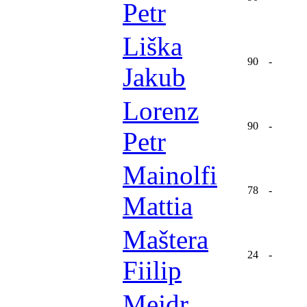
Petr
Liška
90
-
Jakub
Lorenz
90
-
Petr
Mainolfi
78
-
Mattia
Maštera
24
-
Fiilip
Mejdr