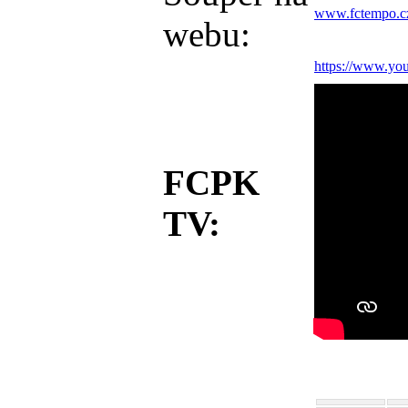
www.fctempo.c
webu:
https://www.y
FCPK
TV: