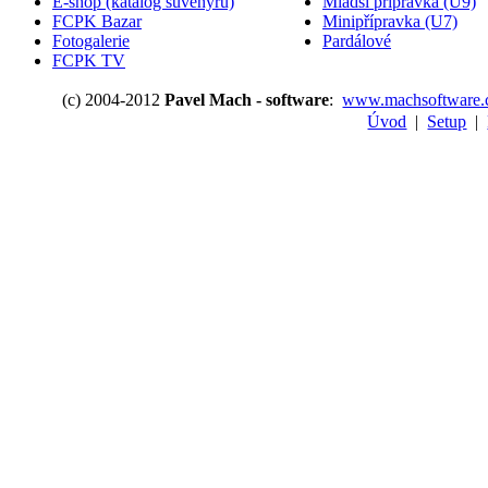
E-shop (katalog suvenýrů)
Mladší přípravka (U9)
FCPK Bazar
Minipřípravka (U7)
Fotogalerie
Pardálové
FCPK TV
(c) 2004-2012
Pavel Mach - software
:
www.machsoftware.
Úvod
|
Setup
|