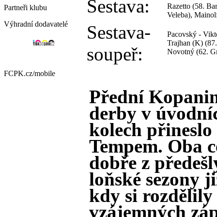
Sestava:
Razetto (58. Bar
Partneři
klubu
Veleba), Mainolf
Výhradní dodavatelé
Sestava-
Pacovský - Vikto
Trajhan (K) (87.
soupeř:
Novotný (62. Gni
FCPK.cz/
mobile
Přední Kopanin
derby v úvodní
kolech přinesl
Tempem. Oba ce
dobře z předešlý
loňské sezony již
kdy si rozdělily
vzájemných záp