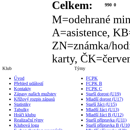
Celkem:
990
0
M=odehrané min
A=asistence, KB
ZN=známka/hodn
karty, ČK=červen
Klub
Týmy
Úvod
FCPK
Přehled událostí
FCPK B
Kontakty
FCPK C
Zápasy našich mužstev
Starší dorost (U19)
Křížový rozpis zápasů
Mladší dorost (U17)
Statistiky
Starší žáci (U15)
Tabulky
Mladší žáci (U13)
Hráči klubu
Mladší žáci B (U12)
Realizační týmy
Starší přípravka (U11)
Klubová loga
Starší přípravka B (U10