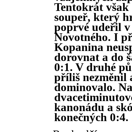
Tentokrát však
soupeř, který h
poprvé udeřil v
Novotného. I př
Kopanina neusp
dorovnat a do ša
0:1. V druhé pů
příliš nezměnil
dominovalo. Na
dvacetiminutovc
kanonádu a skór
konečných 0:4.