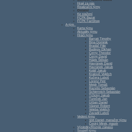
Hrají za nás
Realizační týmy
Ostatní
Ke stažení
FCPK Bazar
FCPK FanShop
A-tým
Karta týmu
Aktuality týmu
Hráči týmu
Barratt Timothy
Bína Dominik
Bradáč Filip
Budinov Elkhan
Cerny Theodor
Černý David
Hájek Štěpán
Havránek David
Havránek Jakub
Kolář Jakub
Kralovič Vojtěch
Kučera Luboš
Lorenz Petr
Mejdr Tomáš
Razetto Sebastián
Schierreich Sebastián
Tržický Jakub
Tureček Jan
Urban Daniel
Vágner Robert
Veleba Vojtěch
Zavadil Luboš
Vedení týmu
Vott Daniel, manažer týmu
Český Mirek, masér
Výsledky/Rozpis zápasů
Soupeři týmu