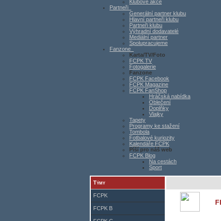
Klubové akce
Partneři
Generální partner klubu
Hlavní partneři klubu
Partneři klubu
Výhradní dodavatelé
Mediální partner
Spolupracujeme
Fanzone
Karta/TV/Foto
FCPK TV
Fotogalerie
Fanzone
FCPK Facebook
FCPK Magazine
FCPK FanShop
Hráčská nabídka
Oblečení
Doplňky
Vlajky
Tapety
Programy ke stažení
Tombola
Fotbalové kuriozity
Kalendáře FCPK
Píší pro náš web
FCPK Blog
Na cestách
Sport
Týmy
FCPK
F
FCPK B