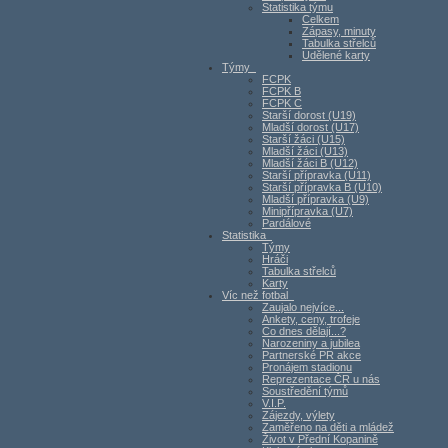
Statistika týmu
Celkem
Zápasy, minuty
Tabulka střelců
Udělené karty
Týmy
FCPK
FCPK B
FCPK C
Starší dorost (U19)
Mladší dorost (U17)
Starší žáci (U15)
Mladší žáci (U13)
Mladší žáci B (U12)
Starší přípravka (U11)
Starší přípravka B (U10)
Mladší přípravka (U9)
Minipřípravka (U7)
Pardálové
Statistika
Týmy
Hráči
Tabulka střelců
Karty
Víc než fotbal
Zaujalo nejvíce...
Ankety, ceny, trofeje
Co dnes dělají...?
Narozeniny a jubilea
Partnerské PR akce
Pronájem stadionu
Reprezentace ČR u nás
Soustředění týmů
V.I.P.
Zájezdy, výlety
Zaměřeno na děti a mládež
Život v Přední Kopanině