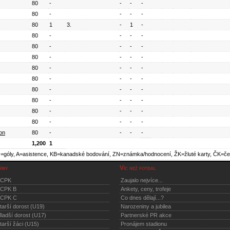
80
-
-
-
-
80
-
-
-
-
80
1
3.
-
1
-
80
-
-
-
-
80
-
-
-
-
80
-
-
-
-
80
-
-
-
-
80
-
-
-
-
80
-
-
-
-
80
-
-
-
-
80
-
-
-
-
80
-
-
-
-
on
80
-
-
-
-
1,200
1
=góly, A=asistence, KB=kanadské bodování, ZN=známka/hodnocení, ŽK=žluté karty, ČK=če
ýmy
Víc než fotbal
FCPK
Zaujalo nejvíce...
CPK B
Ankety, ceny, trofeje
CPK C
Co dnes dělají...?
tarší dorost (U19)
Narozeniny a jubilea
ladší dorost (U17)
Partnerské PR akce
tarší žáci (U15)
Pronájem stadionu