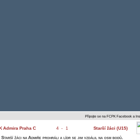
Připojte se na FCPK Facebook a Instagram
K Admira Praha C
4
-
1
Starší žáci (U15)
Starší žáci na Admiře prohráli a lídr se jim vzdálil na osm bodů.