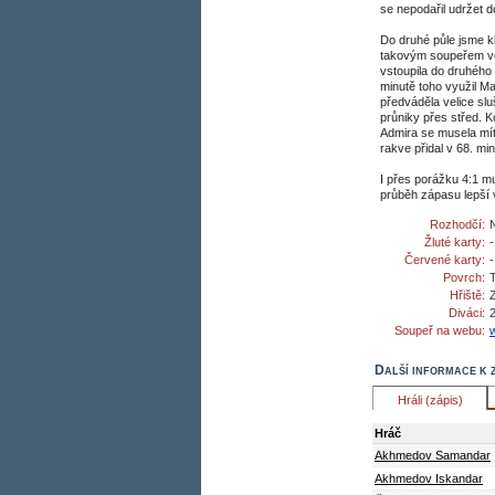
se nepodařil udržet 
Do druhé půle jsme kl
takovým soupeřem veli
vstoupila do druhéh
minutě toho využil Ma
předváděla velice sl
průniky přes střed. 
Admira se musela mít
rakve přidal v 68. mi
I přes porážku 4:1 mu
průběh zápasu lepší 
Rozhodčí:
N
Žluté karty:
Červené karty:
Povrch:
Hřiště:
Diváci:
Soupeř na webu:
Další informace k 
Hráli (zápis)
Hráč
Akhmedov Samandar
Akhmedov Iskandar