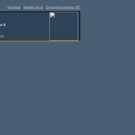
FanShop
|
Mobilní verze
|
Domovská stránka (IE)
ha 6
5
.cz