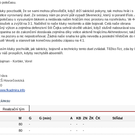
do poločasu.
uky povzbudili, že se sami mohou přesvědčit, když drží taktické pokyny, tak mohou hrát i s
ce vyrovnaný duel. Ze sestavy nám po první půli vypadl Slivenecký, který si poranil tříslo.
o poločasu s vysunutým blokem a nedávala našim hráčům moc prostoru na rozehrávku. Ve 4
toušek a zvýšil na 3:1. Naštěstí to naše kluky nezlomilo a dále bojovali. Celá naše obrana
ušný výkon a zejména defenzivní štít Čejka sehrál skvělé utkání, když slušně nabourával so
Kopanina se do zakončení dostávala zejména díky velice aktivně hrajícímu Akhmedovovi, takž
 na pozoru a nic nepodceňovat. Žádná naše snaha ke gólu nevedla a poslední hřebíček do 
nutě Veselý a stanovil tak konečnou podobu zápasu na 4:1.
sím kluky pochválit, jak takticky, bojovně a technicky tento duel zvládali. Těžko říct, zda by 
v náš prospěch, kdyby nechyběli absentéři.
ajman - Korbler, Vorel
-
-
Tráva
ZŠ Hovorčovická
20
www.fkadmira.info
zápasu
Realizační tým
M
G
G (min)
A
KB
ZN
ŽK
ČK
Střídal
80
-
-
-
-
80
-
-
-
-