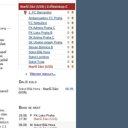
Starší žáci (U15) | 2.třída/skup.C
1. FC Barrandov
0
0
Ambassadors FC Praha
0
0
FC Nebušice
0
0
FK Admira Praha C
0
0
sang ---
FK Loko Praha B
0
0
SK Aritma Praha C
0
0
ými
SK Uhelné sklady Praha
0
0
před
Slovan Bohnice B
0
0
oupeř
Sokol Bílá Hora
0
0
do
Sokol Lochkov
0
0
 ještě
Sokol Troja
0
0
jim
Starší žáci (U15)
0
0
ce
Všechny tabulky...
Další kolo
Sokol Bílá Hora -
Starší žáci
06.09.
(taktéž
(U15)
Bude se hrát
ino.
 dáte
29.08.
P
FK Loko Praha
ira
17:30
Starší žáci (U15)
ětších
06.09.
M
Sokol Bílá Hora
v 1:1