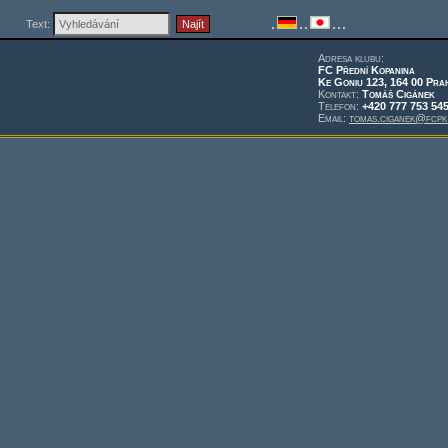
Text:
Adresa klubu:
FC Přední Kopanina
Ke Goniu 123, 164 00 Pra
Kontakt:
Tomáš Cigánek
Telefon:
+420 777 753 54
Email:
tomas.ciganek@fcpk