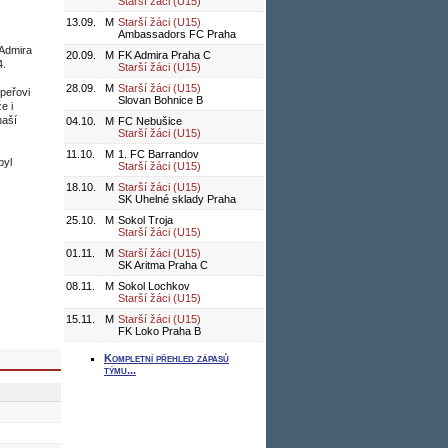
Starší žáci (U15)
13.09.
M
Starší žáci (U15)
Ambassadors FC Praha
 Admira
20.09.
M
FK Admira Praha C
4.
Starší žáci (U15)
28.09.
M
Starší žáci (U15)
upeřovi
Slovan Bohnice B
e i
naší
04.10.
M
FC Nebušice
Starší žáci (U15)
11.10.
M
1. FC Barrandov
byl
Starší žáci (U15)
18.10.
M
Starší žáci (U15)
SK Uhelné sklady Praha
25.10.
M
Sokol Troja
Starší žáci (U15)
01.11.
M
Starší žáci (U15)
SK Aritma Praha C
08.11.
M
Sokol Lochkov
Starší žáci (U15)
15.11.
M
Starší žáci (U15)
FK Loko Praha B
Kompletní přehled zápasů
týmu...