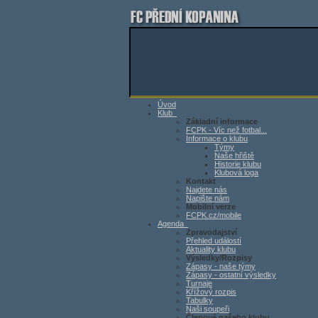
Úvod
Klub
Základní informace
FCPK - Víc než fotbal...
Informace o klubu
Týmy
Naše hřiště
Historie klubu
Klubová loga
Kontakt
Najdete nás
Napište nám
Mobilní verze
FCPK.cz/mobile
Agenda
Zpravodajství
Přehled událostí
Aktuality klubu
Výsledky/Rozpisy
Zápasy - naše týmy
Zápasy - ostatní výsledky
Turnaje
Křížový rozpis
Tabulky
Naši soupeři
Členové našeho klubu