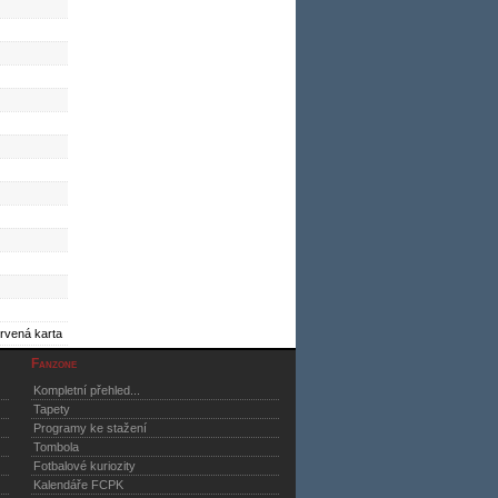
rvená karta
Fanzone
Kompletní přehled...
Tapety
Programy ke stažení
Tombola
Fotbalové kuriozity
Kalendáře FCPK