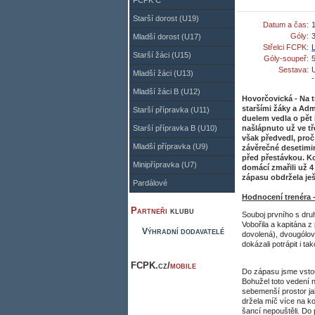
FCPK C
Starší dorost (U19)
Datum a čas:
Góly:
3
Mladší dorost (U17)
Střelci FCPK:
L
Starší žáci (U15)
Góly-soupeř:
5
Sestava:
U
Mladší žáci (U13)
Mladší žáci B (U12)
Hovorčovická - Na t
staršími žáky a Ad
Starší přípravka (U11)
duelem vedla o pět
Starší přípravka B (U10)
našlápnuto už ve tř
však předvedl, proč 
Mladší přípravka (U9)
závěrečné desetimin
před přestávkou. Ko
Minipřípravka (U7)
domácí zmařili už 4
zápasu obdržela ješ
Pardálové
Hodnocení trenéra 
Partneři
klubu
Souboj prvního s druh
Vobořila a kapitána z
Výhradní dodavatelé
dovolená), dvougólov
dokázali potrápit i t
FCPK.cz/
mobile
Do zápasu jsme vstou
Bohužel toto vedení 
sebemenší prostor jak
držela míč více na k
šancí nepouštěli. Do 