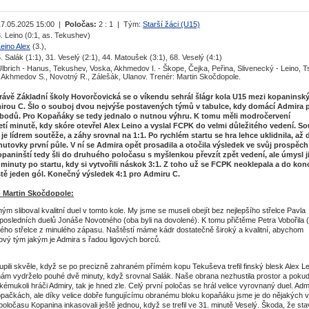
17.05.2025 15:00 |
Poločas:
2 : 1 | Tým:
Starší žáci (U15)
. Leino (0:1, as. Tekushev)
eino Alex
(3.),
. Salák (1:1), 31. Veselý (2:1), 44. Matoušek (3:1), 68. Veselý (4:1)
lbrich - Hanus, Tekushev, Voska, Akhmedov I. - Škope, Čejka, Peřina, Slivenecký - Leino, T
- Akhmedov S., Novotný R., Zálešák, Ulanov. Trenér: Martin Skočdopole.
rávě Základní školy Hovorčovická se o víkendu sehrál šlágr kola U15 mezi kopaninsk
mirou C. Šlo o souboj dvou nejvýše postavených týmů v tabulce, kdy domácí Admira 
 bodů. Pro Kopaňáky se tedy jednalo o nutnou výhru. K tomu měli modročervení
etí minutě, kdy skóre otevřel Alex Leino a vyslal FCPK do velmi důležitého vedení. S
je lídrem soutěže, a záhy srovnal na 1:1. Po rychlém startu se hra lehce uklidnila, až 
utovky první půle. V ní se Admira opět prosadila a otočila výsledek ve svůj prospěch
paninští tedy šli do druhuého poločasu s myšlenkou převzít zpět vedení, ale úmysl 
 minuty po startu, kdy si vytvořili náskok 3:1. Z toho už se FCPK neoklepala a do kon
tě jeden gól. Konečný výsledek 4:1 pro Admiru C.
- Martin Skočdopole:
ým sliboval kvalitní duel v tomto kole. My jsme se museli obejít bez nejlepšího střelce Pavla
 posledních duelů Jonáše Novotného (oba byli na dovolené). K tomu přičtěme Petra Vobořila 
ého střelce z minulého zápasu. Naštěstí máme kádr dostatečně široký a kvalitní, abychom
akový tým jakým je Admira s řadou ligových borců.
pili skvěle, když se po precizně zahraném přímém kopu Tekuševa trefil finský blesk Alex Le
nám vydrželo pouhé dvě minuty, když srovnal Salák. Naše obrana nezhustila prostor a pokud
émukoli hráči Admiry, tak je hned zle. Celý první poločas se hrál velice vyrovnaný duel. Adm
opačkách, ale díky velice dobře fungujícímu obranému bloku kopaňáku jsme je do nějakých v
poločasu Kopanina inkasovali ještě jednou, když se trefil ve 31. minutě Veselý. Škoda, že sta