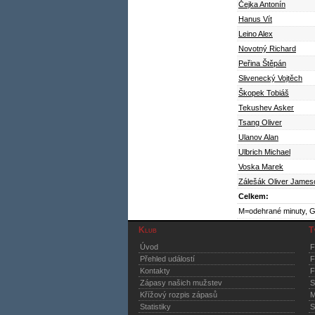
Čejka Antonín
Hanus Vít
Leino Alex
Novotný Richard
Peřina Štěpán
Slivenecký Vojtěch
Škopek Tobiáš
Tekushev Asker
Tsang Oliver
Ulanov Alan
Ulbrich Michael
Voska Marek
Zálešák Oliver James
Celkem:
M=odehrané minuty, G
Klub
T
Úvod
Přehled událostí
F
Kontakty
F
Zápasy našich mužstev
S
Křížový rozpis zápasů
M
Statistiky
S