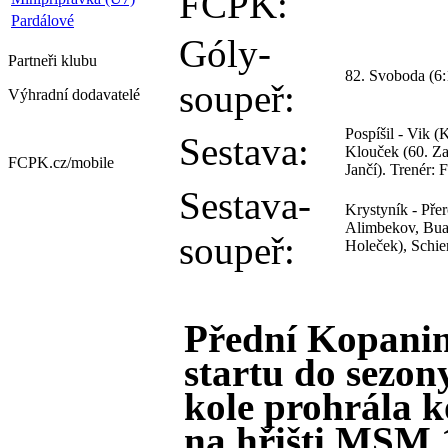
FCPK:
Pardálové
Góly-
Partneři
klubu
82. Svoboda (6:
soupeř:
Výhradní dodavatelé
Pospíšil - Vik (
Sestava:
Klouček (60. Zav
FCPK.cz/
mobile
Jančí). Trenér: 
Sestava-
Krystyník - Přer
Alimbekov, Buar
soupeř:
Holeček), Schie
Přední Kopanin
startu do sezon
kole prohrála 
na hřišti MSM 1