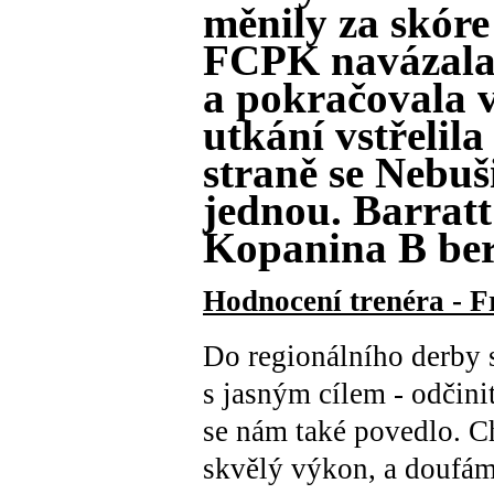
měnily za skóre
FCPK navázala 
a pokračovala v
utkání vstřelila
straně se Nebuš
jednou. Barratt 
Kopanina B bere
Hodnocení trenéra - F
Do regionálního derby 
s jasným cílem - odčini
se nám také povedlo. C
skvělý výkon, a doufám