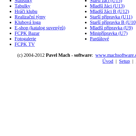
Statistiky
Starší žáci (U15)
Tabulky
Mladší žáci (U13)
Hráči klubu
Mladší žáci B (U12)
Realizační týmy
Starší přípravka (U11)
Klubová loga
Starší přípravka B (U10
E-shop (katalog suvenýrů)
Mladší přípravka (U9)
FCPK Bazar
Minipřípravka (U7)
Fotogalerie
Pardálové
FCPK TV
(c) 2004-2012
Pavel Mach - software
:
www.machsoftware.
Úvod
|
Setup
|