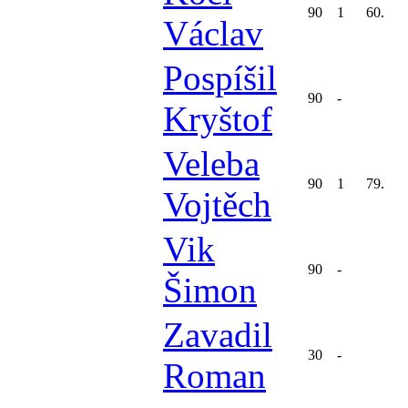
90
1
60.
Václav
Pospíšil
90
-
Kryštof
Veleba
90
1
79.
Vojtěch
Vik
90
-
Šimon
Zavadil
30
-
Roman