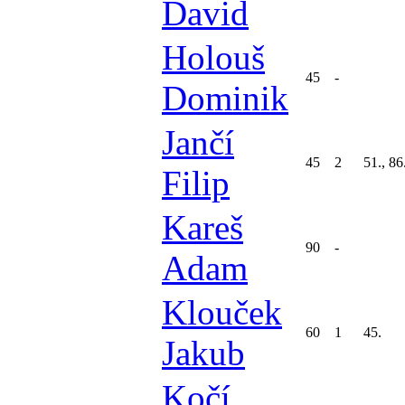
David
Holouš
45
-
Dominik
Jančí
45
2
51., 86
Filip
Kareš
90
-
Adam
Klouček
60
1
45.
Jakub
Kočí