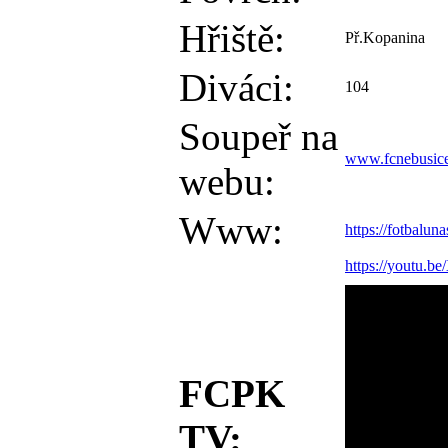
Hřiště:
Př.Kopanina
Diváci:
104
Soupeř na
www.fcnebusice
webu:
Www:
https://fotbalun
https://youtu.
FCPK
TV: