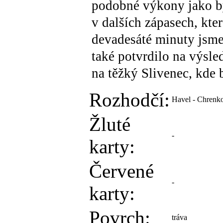
podobné výkony jako by
v dalších zápasech, kte
devadesáté minuty jsme
také potvrdilo na výsl
na těžký Slivenec, kde 
Rozhodčí:
Havel - Chrenk
Žluté
-
karty:
Červené
-
karty:
Povrch:
tráva