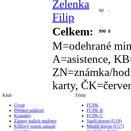
Zelenka
60
-
Filip
Celkem:
990
8
M=odehrané min
A=asistence, KB
ZN=známka/hodn
karty, ČK=červen
Klub
Týmy
Úvod
FCPK
Přehled událostí
FCPK B
Kontakty
FCPK C
Zápasy našich mužstev
Starší dorost (U19)
Křížový rozpis zápasů
Mladší dorost (U17)