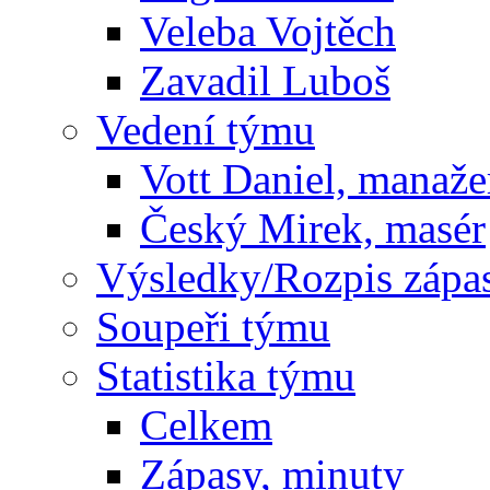
Veleba Vojtěch
Zavadil Luboš
Vedení týmu
Vott Daniel, manaže
Český Mirek, masér
Výsledky/Rozpis zápa
Soupeři týmu
Statistika týmu
Celkem
Zápasy, minuty