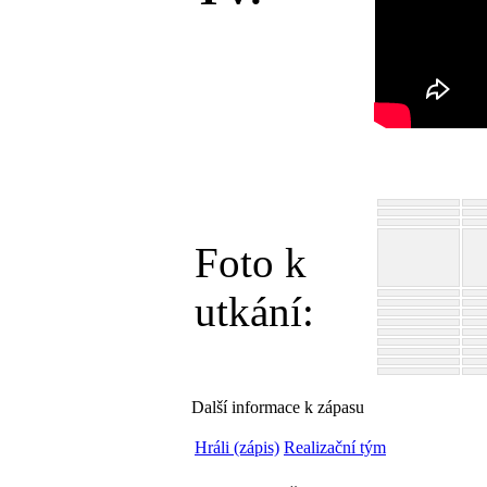
Foto k
utkání:
Další informace k zápasu
Hráli (zápis)
Realizační tým