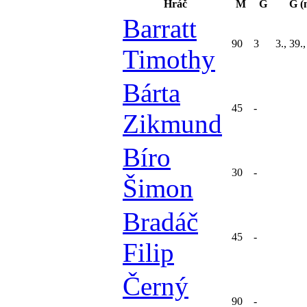
Hráč
M
G
G (
Barratt
90
3
3., 39.
Timothy
Bárta
45
-
Zikmund
Bíro
30
-
Šimon
Bradáč
45
-
Filip
Černý
90
-