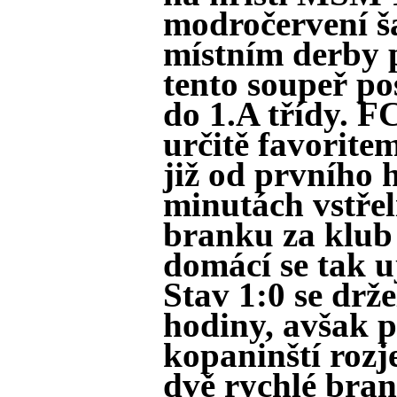
modročervení ša
místním derby p
tento soupeř po
do 1.A třídy. F
určitě favoritem
již od prvního 
minutách vstřel
branku za klub
domácí se tak u
Stav 1:0 se drže
hodiny, avšak 
kopaninští rozjel
dvě rychlé bran