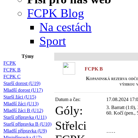
FCPK Blog
Na cestách
Sport
Týmy
Připoj
FCPK
FCPK B
FCPK B
FCPK C
Kopaninská rezerva odči
Starší dorost (U19)
výhrou v
Mladší dorost (U17)
Starší žáci (U15)
Datum a čas:
17.08.2024 17:
Mladší žáci (U13)
Góly:
3. Barratt (1:0),
Mladší žáci B (U12)
60. Kočí (pen., 5
Starší přípravka (U11)
Střelci
Starší přípravka B (U10)
Mladší přípravka (U9)
Minipřípravka (U7)