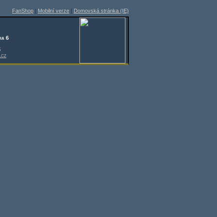
FanShop
|
Mobilní verze
|
Domovská stránka (IE)
ha 6
5
.cz