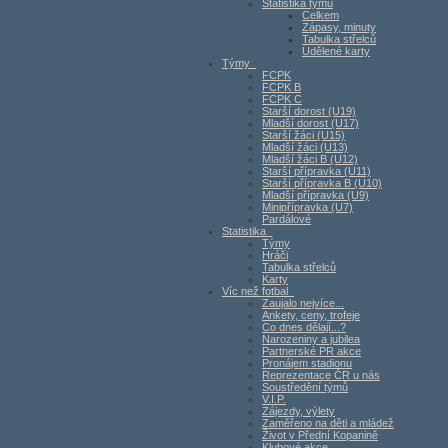
Statistika týmu
Celkem
Zápasy, minuty
Tabulka střelců
Udělené karty
Týmy
FCPK
FCPK B
FCPK C
Starší dorost (U19)
Mladší dorost (U17)
Starší žáci (U15)
Mladší žáci (U13)
Mladší žáci B (U12)
Starší přípravka (U11)
Starší přípravka B (U10)
Mladší přípravka (U9)
Minipřípravka (U7)
Pardálové
Statistika
Týmy
Hráči
Tabulka střelců
Karty
Víc než fotbal
Zaujalo nejvíce...
Ankety, ceny, trofeje
Co dnes dělají...?
Narozeniny a jubilea
Partnerské PR akce
Pronájem stadionu
Reprezentace ČR u nás
Soustředění týmů
V.I.P.
Zájezdy, výlety
Zaměřeno na děti a mládež
Život v Přední Kopanině
Klubové akce