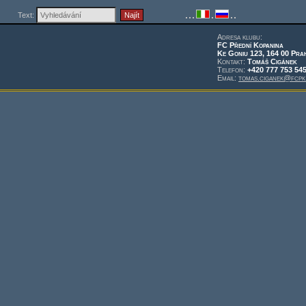
Text:
Adresa klubu:
FC Přední Kopanina
Ke Goniu 123, 164 00 Pra
Kontakt:
Tomáš Cigánek
Telefon:
+420 777 753 54
Email:
tomas.ciganek@fcpk