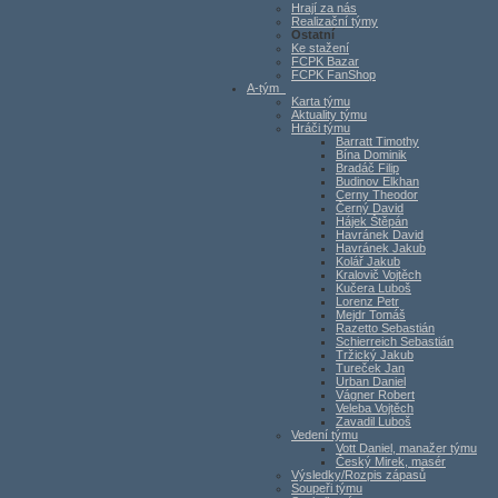
Hrají za nás
Realizační týmy
Ostatní
Ke stažení
FCPK Bazar
FCPK FanShop
A-tým
Karta týmu
Aktuality týmu
Hráči týmu
Barratt Timothy
Bína Dominik
Bradáč Filip
Budinov Elkhan
Cerny Theodor
Černý David
Hájek Štěpán
Havránek David
Havránek Jakub
Kolář Jakub
Kralovič Vojtěch
Kučera Luboš
Lorenz Petr
Mejdr Tomáš
Razetto Sebastián
Schierreich Sebastián
Tržický Jakub
Tureček Jan
Urban Daniel
Vágner Robert
Veleba Vojtěch
Zavadil Luboš
Vedení týmu
Vott Daniel, manažer týmu
Český Mirek, masér
Výsledky/Rozpis zápasů
Soupeři týmu