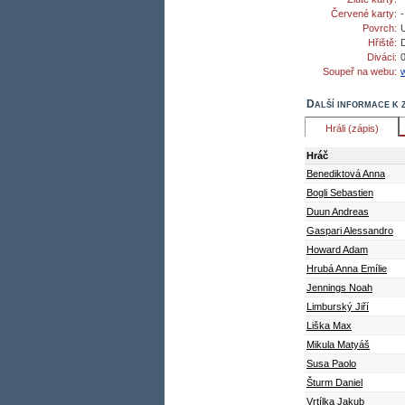
Červené karty:
Povrch:
Hřiště:
Diváci:
Soupeř na webu:
Další informace k 
Hráli (zápis)
Hráč
Benediktová Anna
Bogli Sebastien
Duun Andreas
Gaspari Alessandro
Howard Adam
Hrubá Anna Emílie
Jennings Noah
Limburský Jiří
Liška Max
Mikula Matyáš
Susa Paolo
Šturm Daniel
Vrtílka Jakub