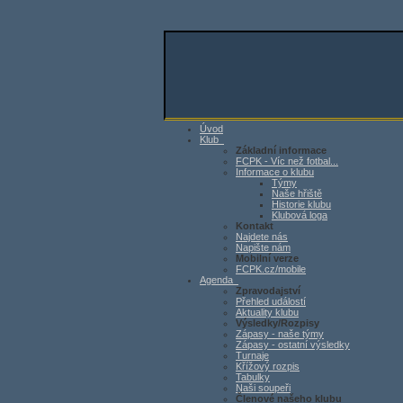
Úvod
Klub
Základní informace
FCPK - Víc než fotbal...
Informace o klubu
Týmy
Naše hřiště
Historie klubu
Klubová loga
Kontakt
Najdete nás
Napište nám
Mobilní verze
FCPK.cz/mobile
Agenda
Zpravodajství
Přehled událostí
Aktuality klubu
Výsledky/Rozpisy
Zápasy - naše týmy
Zápasy - ostatní výsledky
Turnaje
Křížový rozpis
Tabulky
Naši soupeři
Členové našeho klubu