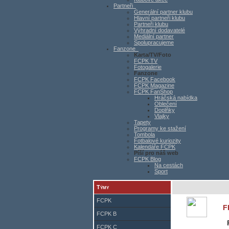
Partneři
Generální partner klubu
Hlavní partneři klubu
Partneři klubu
Výhradní dodavatelé
Mediální partner
Spolupracujeme
Fanzone
Karta/TV/Foto
FCPK TV
Fotogalerie
Fanzone
FCPK Facebook
FCPK Magazine
FCPK FanShop
Hráčská nabídka
Oblečení
Doplňky
Vlajky
Tapety
Programy ke stažení
Tombola
Fotbalové kuriozity
Kalendáře FCPK
Píší pro náš web
FCPK Blog
Na cestách
Sport
Týmy
FCPK
F
FCPK B
FCPK C