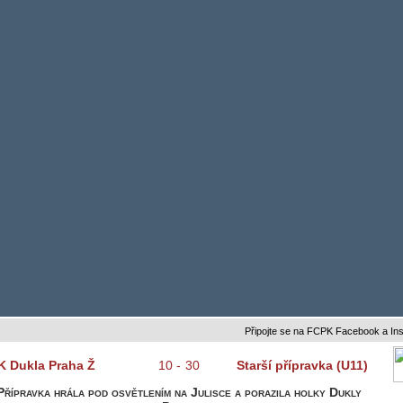
Připojte se na FCPK Facebook a Instagram
K Dukla Praha Ž
10
-
30
Starší přípravka (U11)
Přípravka hrála pod osvětlením na Julisce a porazila holky Dukly