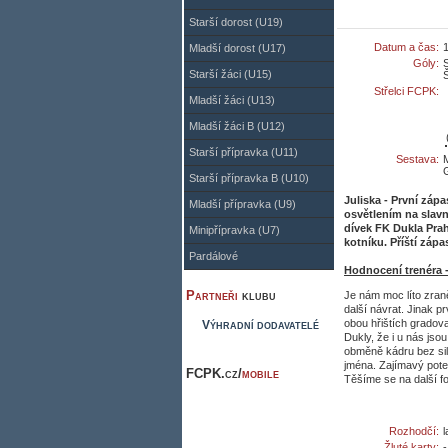
Starší dorost (U19)
Datum a čas:
Mladší dorost (U17)
Góly:
S
Starší žáci (U15)
Š
Střelci FCPK:
Mladší žáci (U13)
Mladší žáci B (U12)
Starší přípravka (U11)
Sestava:
M
Starší přípravka B (U10)
Juliska - První záp
Mladší přípravka (U9)
osvětlením na slav
dívek FK Dukla Pra
Minipřípravka (U7)
kotníku. Příští zápa
Pardálové
Hodnocení trenéra 
Partneři
klubu
Je nám moc líto zran
další návrat. Jinak p
obou hřištích gradova
Výhradní dodavatelé
Dukly, že i u nás js
obměně kádru bez siln
jména. Zajímavý poten
FCPK.cz/
mobile
Těšíme se na další f
Rozhodčí:
l
Žluté karty: