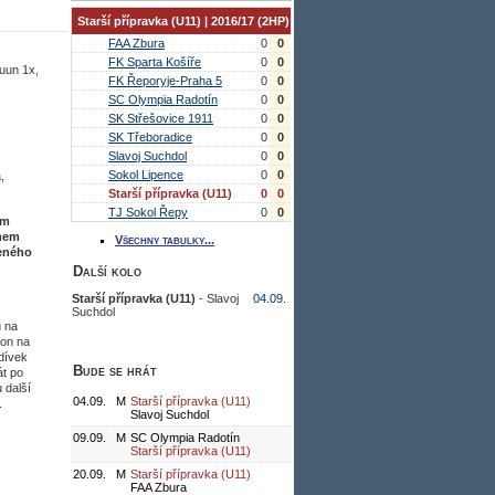
Starší přípravka (U11) | 2016/17 (2HP)
FAA Zbura
0
0
FK Sparta Košíře
0
0
Duun 1x,
FK Řeporyje-Praha 5
0
0
SC Olympia Radotín
0
0
SK Střešovice 1911
0
0
SK Třeboradice
0
0
Slavoj Suchdol
0
0
Sokol Lipence
0
0
,
Starší přípravka (U11)
0
0
TJ Sokol Řepy
0
0
ým
ýmem
Všechny tabulky...
meného
Další kolo
Starší přípravka (U11)
- Slavoj
04.09.
Suchdol
u na
kon na
 dívek
Bude se hrát
át po
 další
04.09.
M
Starší přípravka (U11)
.
Slavoj Suchdol
09.09.
M
SC Olympia Radotín
Starší přípravka (U11)
20.09.
M
Starší přípravka (U11)
FAA Zbura