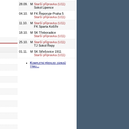
28.09.
M
Starší přípravka (U11)
Sokol Lipence
04.10.
M
FK Řeporyje-Praha 5
Starší přípravka (U11)
11.10.
M
Starší přípravka (U11)
FK Sparta Košíře
18.10.
M
SK Třeboradice
Starší přípravka (U11)
25.10.
M
Starší přípravka (U11)
TJ Sokol Řepy
01.11.
M
SK Střešovice 1911
Starší přípravka (U11)
Kompletní přehled zápasů
týmu...