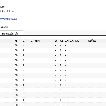
-
UMT
Dukla-Juliska
0
www.fkdukla.cz
zápasu
Realizační tým
M
G
G (min)
A
KB
ZN
ŽK
ČK
Střídal
68
-
-
-
-
68
1
-
1
-
68
1
-
1
-
68
4
-
4
-
68
2
-
2
-
68
-
-
-
-
68
-
-
-
-
68
2
-
2
-
68
1
-
1
-
68
3
-
3
-
68
9
-
9
-
68
1
-
1
-
68
3
-
3
-