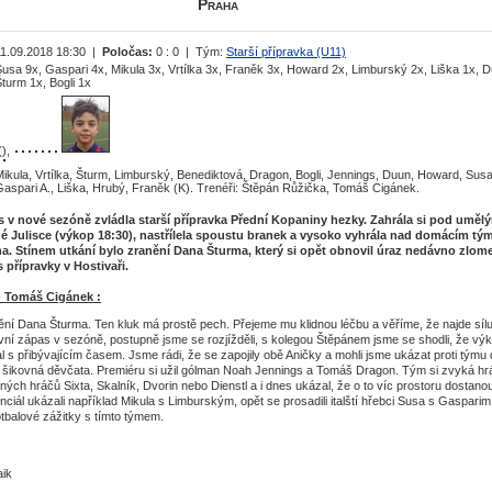
Praha
11.09.2018 18:30 |
Poločas:
0 : 0 | Tým:
Starší přípravka (U11)
usa 9x, Gaspari 4x, Mikula 3x, Vrtílka 3x, Franěk 3x, Howard 2x, Limburský 2x, Liška 1x, 
turm 1x, Bogli 1x
(),
ikula, Vrtílka, Šturm, Limburský, Benediktová, Dragon, Bogli, Jennings, Duun, Howard, Susa
Gaspari A., Liška, Hrubý, Franěk (K). Trenéři: Štěpán Růžička, Tomáš Cigánek.
as v nové sezóně zvládla starší přípravka Přední Kopaniny hezky. Zahrála si pod uměl
né Julisce (výkop 18:30), nastřílela spoustu branek a vysoko vyhrála nad domácím t
ha. Stínem utkání bylo zranění Dana Šturma, který si opět obnovil úraz nedávno zlo
s přípravky v Hostivaři.
- Tomáš Cigánek :
ění Dana Šturma. Ten kluk má prostě pech. Přejeme mu klidnou léčbu a věříme, že najde síl
rvní zápas v sezóně, postupně jsme se rozjížděli, s kolegou Štěpánem jsme se shodli, že vý
l s přibývajícím časem. Jsme rádi, že se zapojily obě Aničky a mohli jsme ukázat proti týmu
ou šikovná děvčata. Premiéru si užil gólman Noah Jennings a Tomáš Dragon. Tým si zvyká hr
ých hráčů Sixta, Skalník, Dvorin nebo Dienstl a i dnes ukázal, že o to víc prostoru dostanou
ciál ukázali například Mikula s Limburským, opět se prosadili italští hřebci Susa s Gasparim
otbalové zážitky s tímto týmem.
aik
-