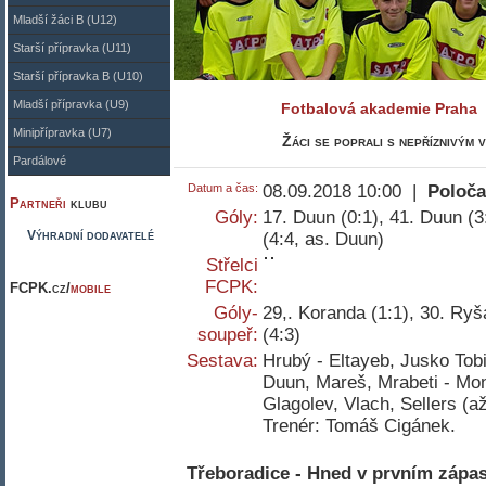
Mladší žáci B (U12)
Starší přípravka (U11)
Starší přípravka B (U10)
Mladší přípravka (U9)
Fotbalová akademie Praha
Minipřípravka (U7)
Žáci se poprali s nepříznivým 
Pardálové
Datum a čas:
08.09.2018 10:00 |
Poloča
Partneři
klubu
Góly:
17. Duun (0:1), 41. Duun (3:
Výhradní dodavatelé
(4:4, as. Duun)
Střelci
FCPK:
FCPK.cz/
mobile
Góly-
29,. Koranda (1:1), 30. Ryš
soupeř:
(4:3)
Sestava:
Hrubý - Eltayeb, Jusko Tob
Duun, Mareš, Mrabeti - Mont
Glagolev, Vlach, Sellers (a
Trenér: Tomáš Cigánek.
Třeboradice - Hned v prvním zápa