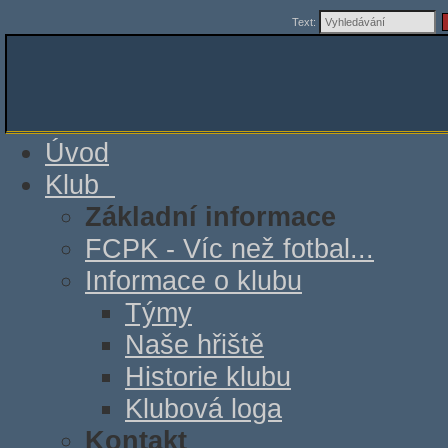
Text:
Úvod
Klub
Základní informace
FCPK - Víc než fotbal...
Informace o klubu
Týmy
Naše hřiště
Historie klubu
Klubová loga
Kontakt