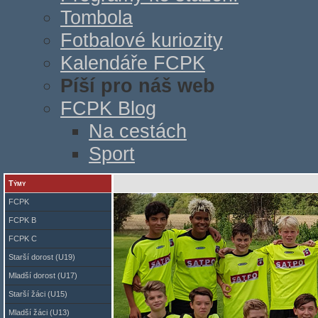
Tombola
Fotbalové kuriozity
Kalendáře FCPK
Píší pro náš web
FCPK Blog
Na cestách
Sport
Týmy
Př
FCPK
FCPK B
FCPK C
Starší dorost (U19)
Mladší dorost (U17)
Starší žáci (U15)
Mladší žáci (U13)