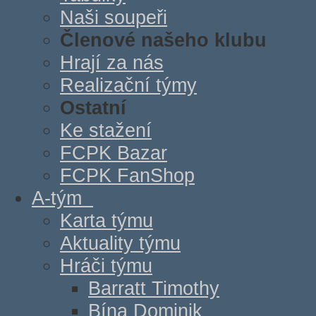
Naši soupeři
Členové našeho klubu
Hrají za nás
Realizační týmy
Ostatní
Ke stažení
FCPK Bazar
FCPK FanShop
A-tým
Karta týmu
Aktuality týmu
Hráči týmu
Barratt Timothy
Bína Dominik