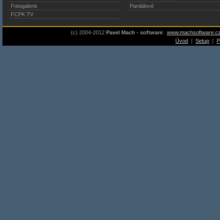
Fotogalerie
Pardálové
FCPK TV
(c) 2004-2012
Pavel Mach - software
:
www.machsoftware.c
Úvod
|
Setup
|
P