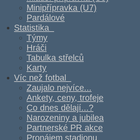
Minipřípravka (U7)
Pardálové
Statistika
Týmy
Hráči
Tabulka střelců
Karty
Víc než fotbal
Zaujalo nejvíce...
Ankety, ceny, trofeje
Co dnes dělají...?
Narozeniny a jubilea
Partnerské PR akce
Pronájem stadionu