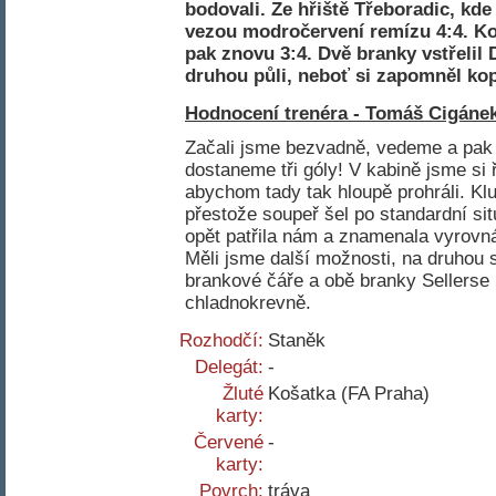
bodovali. Ze hřiště Třeboradic, kd
vezou modročervení remízu 4:4. Ko
pak znovu 3:4. Dvě branky vstřelil 
druhou půli, neboť si zapomněl kop
Hodnocení trenéra - Tomáš Cigánek
Začali jsme bezvadně, vedeme a pak 
dostaneme tři góly! V kabině jsme si ř
abychom tady tak hloupě prohráli. Kluc
přestože soupeř šel po standardní si
opět patřila nám a znamenala vyrovná
Měli jsme další možnosti, na druhou 
brankové čáře a obě branky Sellerse 
chladnokrevně.
Rozhodčí:
Staněk
Delegát:
-
Žluté
Košatka (FA Praha)
karty:
Červené
-
karty:
Povrch:
tráva