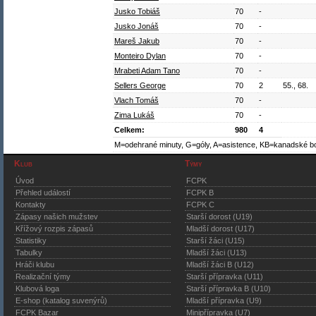
Jusko Tobiáš
70
-
Jusko Jonáš
70
-
Mareš Jakub
70
-
Monteiro Dylan
70
-
Mrabeti Adam Tano
70
-
Sellers George
70
2
55., 68.
Vlach Tomáš
70
-
Zima Lukáš
70
-
Celkem:
980
4
M=odehrané minuty, G=góly, A=asistence, KB=kanadské b
Klub
Týmy
Úvod
FCPK
Přehled událostí
FCPK B
Kontakty
FCPK C
Zápasy našich mužstev
Starší dorost (U19)
Křížový rozpis zápasů
Mladší dorost (U17)
Statistiky
Starší žáci (U15)
Tabulky
Mladší žáci (U13)
Hráči klubu
Mladší žáci B (U12)
Realizační týmy
Starší přípravka (U11)
Klubová loga
Starší přípravka B (U10)
E-shop (katalog suvenýrů)
Mladší přípravka (U9)
FCPK Bazar
Minipřípravka (U7)