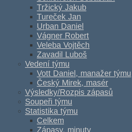
Tržický Jakub
Tureček Jan
Urban Daniel
Vágner Robert
Veleba Vojtěch
Zavadil Luboš
Vedení týmu
Vott Daniel, manažer týmu
Český Mirek, masér
Výsledky/Rozpis zápasů
Soupeři týmu
Statistika týmu
Celkem
Zápasy, minuty