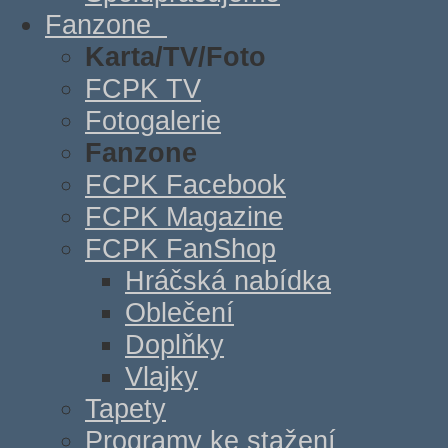
Fanzone
Karta/TV/Foto
FCPK TV
Fotogalerie
Fanzone
FCPK Facebook
FCPK Magazine
FCPK FanShop
Hráčská nabídka
Oblečení
Doplňky
Vlajky
Tapety
Programy ke stažení