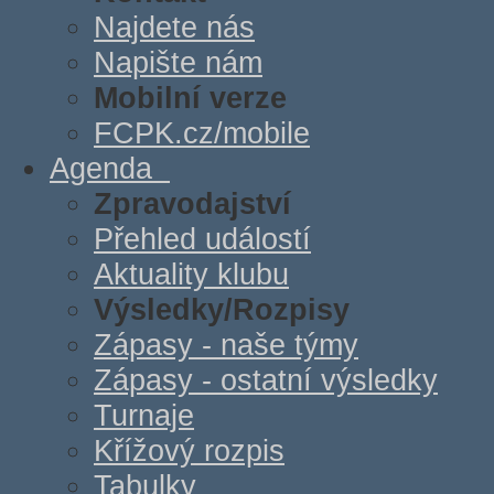
Najdete nás
Napište nám
Mobilní verze
FCPK.cz/mobile
Agenda
Zpravodajství
Přehled událostí
Aktuality klubu
Výsledky/Rozpisy
Zápasy - naše týmy
Zápasy - ostatní výsledky
Turnaje
Křížový rozpis
Tabulky