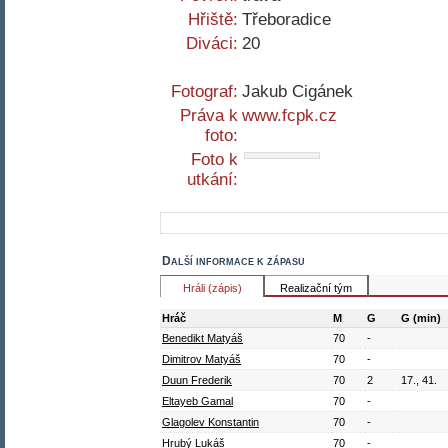
Hřiště:
Třeboradice
Diváci:
20
Fotograf:
Jakub Cigánek
Práva k
www.fcpk.cz
foto:
Foto k
utkání:
Další informace k zápasu
Hráli (zápis)
Realizační tým
Hráč
M
G
G (min)
Benedikt Matyáš
70
-
Dimitrov Matyáš
70
-
Duun Frederik
70
2
17., 41.
Eltayeb Gamal
70
-
Glagolev Konstantin
70
-
Hrubý Lukáš
70
-