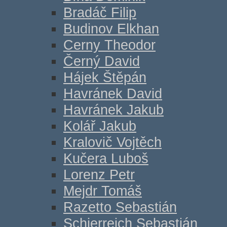
Bradáč Filip
Budinov Elkhan
Cerny Theodor
Černý David
Hájek Štěpán
Havránek David
Havránek Jakub
Kolář Jakub
Kralovič Vojtěch
Kučera Luboš
Lorenz Petr
Mejdr Tomáš
Razetto Sebastián
Schierreich Sebastián