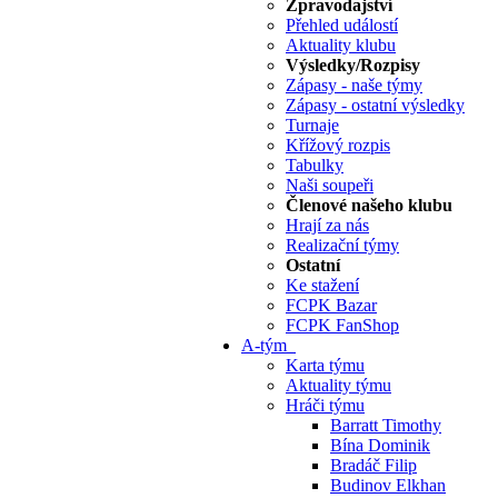
Zpravodajství
Přehled událostí
Aktuality klubu
Výsledky/Rozpisy
Zápasy - naše týmy
Zápasy - ostatní výsledky
Turnaje
Křížový rozpis
Tabulky
Naši soupeři
Členové našeho klubu
Hrají za nás
Realizační týmy
Ostatní
Ke stažení
FCPK Bazar
FCPK FanShop
A-tým
Karta týmu
Aktuality týmu
Hráči týmu
Barratt Timothy
Bína Dominik
Bradáč Filip
Budinov Elkhan