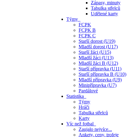
Zápasy, minuty
Tabulka střelců
Udělené karty
Týmy
FCPK
FCPK B
FCPK C
Starší dorost (U19)
Mladší dorost (U17)
Starší žáci (U15)
Mladší žáci (U13)
Mladší žáci B (U12)
Starší přípravka (U11)
Starší přípravka B (U10)
Mladší přípravka (U9)
Minipřípravka (U7)
Pardálové
Statistika
Týmy
Hráči
Tabulka střelců
Karty
Víc než fotbal
Zaujalo nejvíce...
Ankety, ceny, trofeje