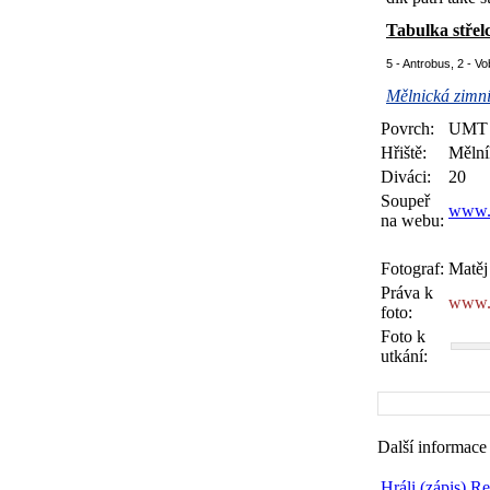
Tabulka střel
5 - Antrobus, 2 - V
Mělnická zimní
Povrch:
UMT
Hřiště:
Mělní
Diváci:
20
Soupeř
www.s
na webu:
Fotograf:
Matěj
Práva k
www.
foto:
Foto k
utkání:
Další informace
Hráli (zápis)
Re