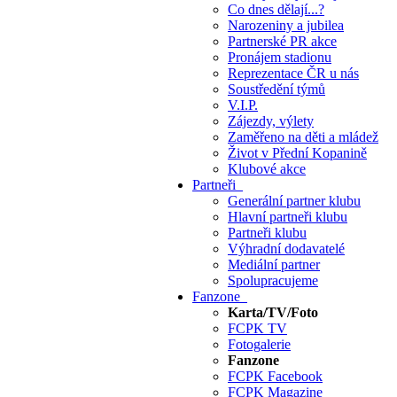
Co dnes dělají...?
Narozeniny a jubilea
Partnerské PR akce
Pronájem stadionu
Reprezentace ČR u nás
Soustředění týmů
V.I.P.
Zájezdy, výlety
Zaměřeno na děti a mládež
Život v Přední Kopanině
Klubové akce
Partneři
Generální partner klubu
Hlavní partneři klubu
Partneři klubu
Výhradní dodavatelé
Mediální partner
Spolupracujeme
Fanzone
Karta/TV/Foto
FCPK TV
Fotogalerie
Fanzone
FCPK Facebook
FCPK Magazine