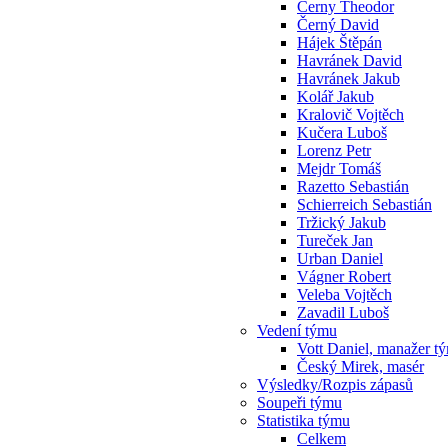
Cerny Theodor
Černý David
Hájek Štěpán
Havránek David
Havránek Jakub
Kolář Jakub
Kralovič Vojtěch
Kučera Luboš
Lorenz Petr
Mejdr Tomáš
Razetto Sebastián
Schierreich Sebastián
Tržický Jakub
Tureček Jan
Urban Daniel
Vágner Robert
Veleba Vojtěch
Zavadil Luboš
Vedení týmu
Vott Daniel, manažer t
Český Mirek, masér
Výsledky/Rozpis zápasů
Soupeři týmu
Statistika týmu
Celkem