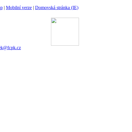
op
|
Mobilní verze
|
Domovská stránka (IE)
ina
 00 Praha 6
gánek
753 545
ek@fcpk.cz