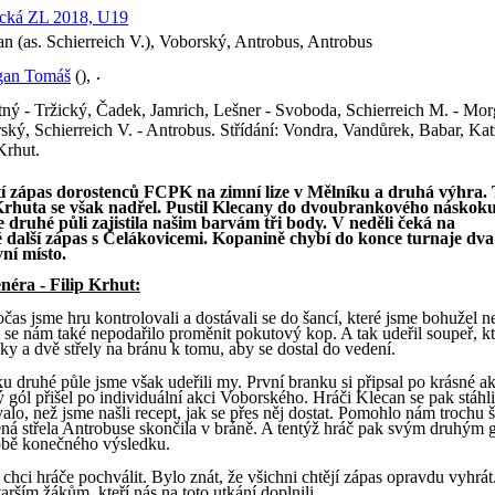
cká ZL 2018, U19
n (as. Schierreich V.), Voborský, Antrobus, Antrobus
an Tomáš
(),
ný - Tržický, Čadek, Jamrich, Lešner - Svoboda, Schierreich M. - Mor
ský, Schierreich V. - Antrobus. Střídání: Vondra, Vandůrek, Babar, Kat
Krhut.
tí zápas dorostenců FCPK na zimní lize v Mělníku a druhá výhra
Krhuta se však nadřel. Pustil Klecany do dvoubrankového náskoku
ve druhé půli zajistila našim barvám tři body. V neděli čeká na
další zápas s Čelákovicemi. Kopanině chybí do konce turnaje dva
vní místo.
néra - Filip Krhut:
čas jsme hru kontrolovali a dostávali se do šancí, které jsme bohužel n
 se nám také nepodařilo proměnit pokutový kop. A tak udeřil soupeř, k
jky a dvě střely na bránu k tomu, aby se dostal do vedení.
u druhé půle jsme však udeřili my. První branku si připsal po krásné ak
gól přišel po individuální akci Voborského. Hráči Klecan se pak stáhl
valo, než jsme našli recept, jak se přes něj dostat. Pomohlo nám trochu š
ená střela Antrobuse skončila v bráně. A tentýž hráč pak svým druhým
obě konečného výsledku.
chci hráče pochválit. Bylo znát, že všichni chtějí zápas opravdu vyhrát
starším žákům, kteří nás na toto utkání doplnili.