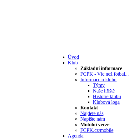
Úvod
Klub
Základní informace
FCPK - Víc než fotbal...
Informace o klubu
Týmy
Naše hřiště
Historie klubu
Klubová loga
Kontakt
Najdete nás
Napište nám
Mobilní verze
FCPK.cz/mobile
Agenda