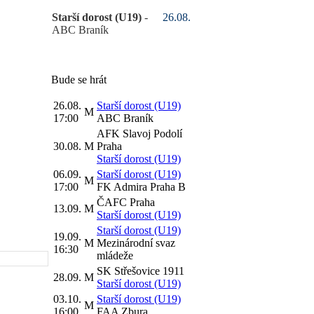
Starší dorost (U19)
-
26.08.
ABC Braník
Bude se hrát
26.08.
Starší dorost (U19)
M
17:00
ABC Braník
AFK Slavoj Podolí
30.08.
M
Praha
Starší dorost (U19)
06.09.
Starší dorost (U19)
M
17:00
FK Admira Praha B
ČAFC Praha
13.09.
M
Starší dorost (U19)
Starší dorost (U19)
19.09.
M
Mezinárodní svaz
16:30
mládeže
SK Střešovice 1911
28.09.
M
Starší dorost (U19)
03.10.
Starší dorost (U19)
M
16:00
FAA Zbura