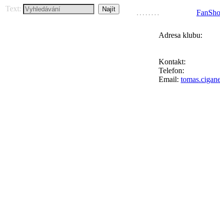
Text:
FanSh
Adresa klubu:
FC Přední Kopan
Ke Goniu 123, 164
Kontakt:
Tomáš Ci
Telefon:
+420 777 
Email:
tomas.cigan