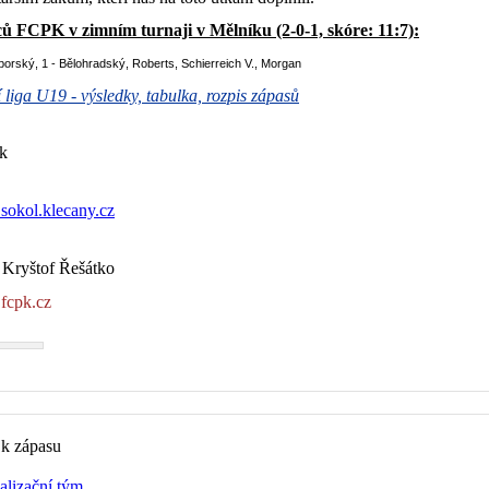
ců FCPK v zimním turnaji v Mělníku (2-0-1, skóre: 11:7):
oborský, 1 - Bělohradský, Roberts, Schierreich V., Morgan
 liga U19 - výsledky, tabulka, rozpis zápasů
k
okol.klecany.cz
 Kryštof Řešátko
fcpk.cz
 k zápasu
alizační tým