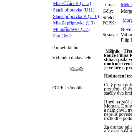
Mladší žáci B (U12)
Turnaj:
Mělni
Starší přípravka (U11)
Góly:
Morga
Starší přípravka B (U10)
Střelci
Morg
Mladší přípravka (U9)
FCPK:
Minipřípravka (U7)
Novot
Sestava:
Vobor
Pardálové
Filip 
Partneři
klubu
Mělník - Tře
kouče Filipa 
Výhradní dodavatelé
stíhací jízda 
modročervené 
je ve hře o pr
Hodnocení tre
Celý první polo
FCPK.cz/
mobile
proměnit. Opět
stačily dva bre
Hned na začátk
Morgan. Druhý 
a nám chvíli tr
nepříliš poved
rozhodl o pod
Za druhou půli 
dík patří také 