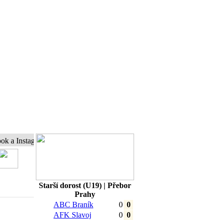
stagram a buďte s námi online...
Starší dorost (U19) | Přebor
Prahy
ABC Braník
0
0
AFK Slavoj
0
0