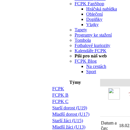
FCPK FanShop
Hráčská nabídka
Oblečení
Doplňky
Vlajky
Tapety
Programy ke stažení
Tombola
Fotbalové kuriozity
Kalendáře FCPK
Píší pro náš web
FCPK Blog
Na cestách
Sport
Týmy
FCPK
FCPK B
FCPK C
Starší dorost (U19)
Mladší dorost (U17)
Starší žáci (U15)
Datum a
18.02
Mladší žáci (U13)
čas: