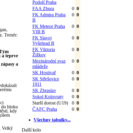
Podolí Praha
FAA Zbura
0
0
FK Admira Praha
0
0
B
FK Meteor Praha
0
0
gan,
VIII B
z. Trenér:
FK Slavoj
0
0
Vyšehrad B
FK Viktoria
0
0
. Tým
Žižkov
 a teprve
Mezinárodní svaz
0
0
 zápasy a
mládeže
SK Hostivař
0
0
SK Střešovice
0
0
1911
edokázali
terému
SK Zbraslav
0
0
Sokol Kolovraty
0
0
ci
Starší dorost (U19)
0
0
i do bloku
ČAFC Praha
0
0
těstí, kdy
 gólem
Všechny tabulky...
. Velký
Další kolo