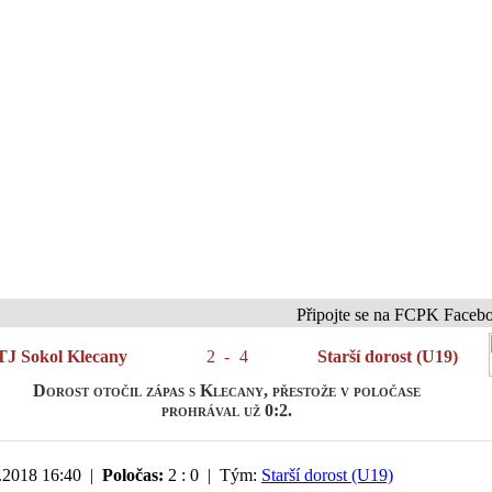
Připojte se na FCPK Facebook a In
TJ Sokol Klecany
2
-
4
Starší dorost (U19)
Dorost otočil zápas s Klecany, přestože v poločase
prohrával už 0:2.
.2018 16:40 |
Poločas:
2 : 0 | Tým:
Starší dorost (U19)