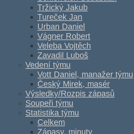
Tržický Jakub
Tureček Jan
Urban Daniel
Vágner Robert
Veleba Vojtěch
Zavadil Luboš
Vedení týmu
Vott Daniel, manažer týmu
Český Mirek, masér
Výsledky/Rozpis zápasů
Soupeři týmu
Statistika týmu
Celkem
Zápasy, minuty