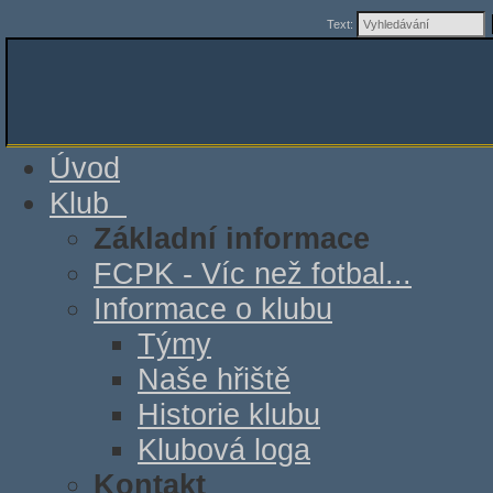
Text:
Úvod
Klub
Základní informace
FCPK - Víc než fotbal...
Informace o klubu
Týmy
Naše hřiště
Historie klubu
Klubová loga
Kontakt