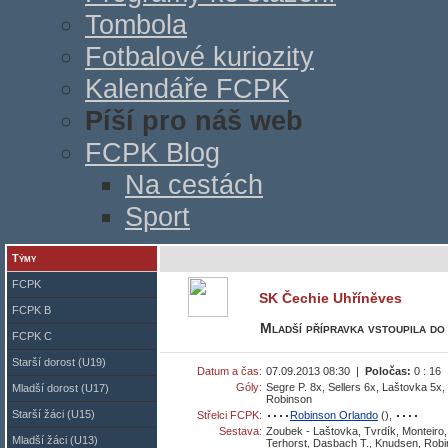
Tombola
Fotbalové kuriozity
Kalendáře FCPK
Píší pro náš web
FCPK Blog
Na cestách
Sport
Týmy
FCPK
SK Čechie Uhříněves
FCPK B
Mladší přípravka vstoupila do
FCPK C
Starší dorost (U19)
Datum a čas:
07.09.2013 08:30 |
Poločas:
0 : 16
Góly:
Segre P. 8x, Sellers 6x, Laštovka 5x,
Mladší dorost (U17)
Robinson
Starší žáci (U15)
Střelci FCPK:
Robinson Orlando
(),
Sestava:
Zoubek - Laštovka, Tvrdík, Monteiro, 
Mladší žáci (U13)
Terhorst, Dasbach T., Knudsen, Robin