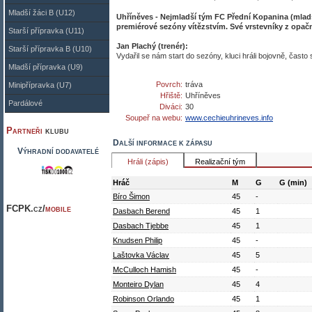
Mladší žáci B (U12)
Uhříněves - Nejmladší tým FC Přední Kopanina (mladší
premiérové sezóny vítězstvím. Své vrstevníky z opač
Starší přípravka (U11)
Jan Plachý (trenér):
Starší přípravka B (U10)
Vydařil se nám start do sezóny, kluci hráli bojovně, často
Mladší přípravka (U9)
Povrch:
tráva
Minipřípravka (U7)
Hřiště:
Uhříněves
Pardálové
Diváci:
30
Soupeř na webu:
www.cechieuhrineves.info
Partneři
klubu
Další informace k zápasu
Výhradní dodavatelé
Hráli (zápis)
Realizační tým
Hráč
M
G
G (min)
Bíro Šimon
45
-
FCPK.cz/
mobile
Dasbach Berend
45
1
Dasbach Tjebbe
45
1
Knudsen Philip
45
-
Laštovka Václav
45
5
McCulloch Hamish
45
-
Monteiro Dylan
45
4
Robinson Orlando
45
1