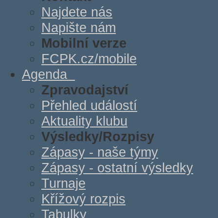
Najdete nás
Napište nám
Mobilní verze
FCPK.cz/mobile
Agenda
Zpravodajství
Přehled událostí
Aktuality klubu
Výsledky/Rozpisy
Zápasy - naše týmy
Zápasy - ostatní výsledky
Turnaje
Křížový rozpis
Tabulky