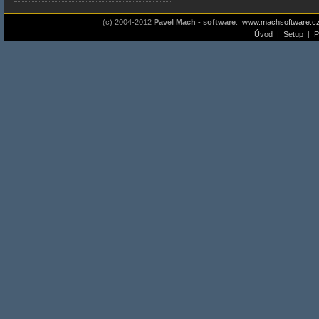
(c) 2004-2012
Pavel Mach - software
:
www.machsoftware.c
Úvod
|
Setup
|
P