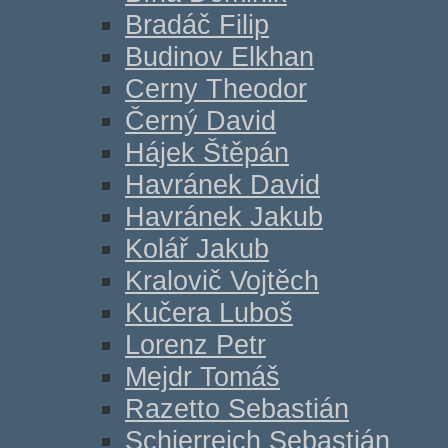
Bradáč Filip
Budinov Elkhan
Cerny Theodor
Černý David
Hájek Štěpán
Havránek David
Havránek Jakub
Kolář Jakub
Kralovič Vojtěch
Kučera Luboš
Lorenz Petr
Mejdr Tomáš
Razetto Sebastián
Schierreich Sebastián