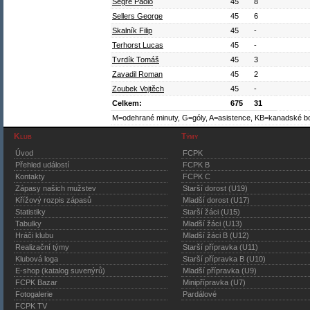
Segre Paolo
45
8
Sellers George
45
6
Skalník Filip
45
-
Terhorst Lucas
45
-
Tvrdík Tomáš
45
3
Zavadil Roman
45
2
Zoubek Vojtěch
45
-
Celkem:
675
31
M=odehrané minuty, G=góly, A=asistence, KB=kanadské b
Klub
Týmy
Úvod
FCPK
Přehled událostí
FCPK B
Kontakty
FCPK C
Zápasy našich mužstev
Starší dorost (U19)
Křížový rozpis zápasů
Mladší dorost (U17)
Statistiky
Starší žáci (U15)
Tabulky
Mladší žáci (U13)
Hráči klubu
Mladší žáci B (U12)
Realizační týmy
Starší přípravka (U11)
Klubová loga
Starší přípravka B (U10)
E-shop (katalog suvenýrů)
Mladší přípravka (U9)
FCPK Bazar
Minipřípravka (U7)
Fotogalerie
Pardálové
FCPK TV