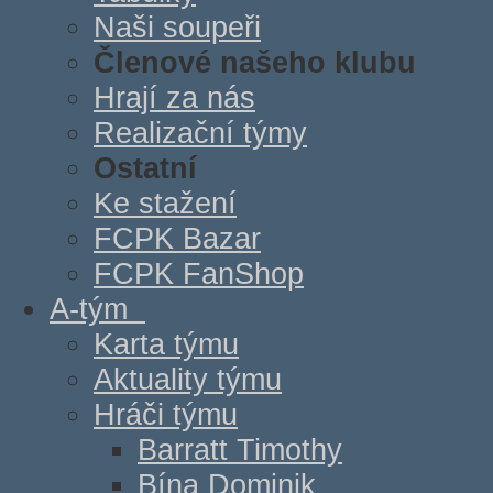
Naši soupeři
Členové našeho klubu
Hrají za nás
Realizační týmy
Ostatní
Ke stažení
FCPK Bazar
FCPK FanShop
A-tým
Karta týmu
Aktuality týmu
Hráči týmu
Barratt Timothy
Bína Dominik