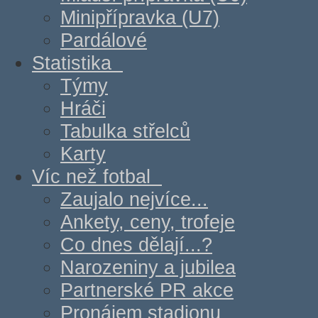
Minipřípravka (U7)
Pardálové
Statistika
Týmy
Hráči
Tabulka střelců
Karty
Víc než fotbal
Zaujalo nejvíce...
Ankety, ceny, trofeje
Co dnes dělají...?
Narozeniny a jubilea
Partnerské PR akce
Pronájem stadionu