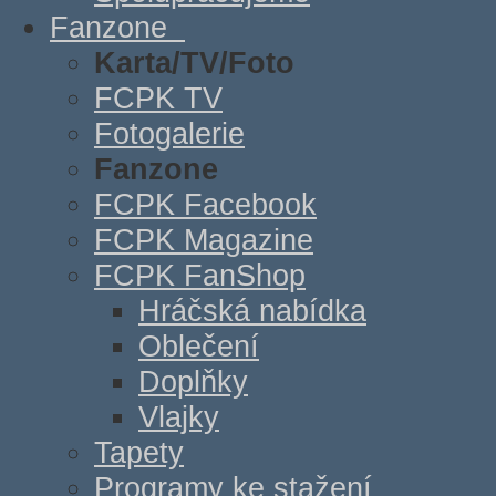
Fanzone
Karta/TV/Foto
FCPK TV
Fotogalerie
Fanzone
FCPK Facebook
FCPK Magazine
FCPK FanShop
Hráčská nabídka
Oblečení
Doplňky
Vlajky
Tapety
Programy ke stažení