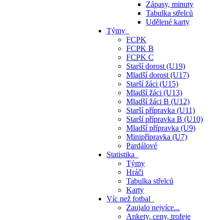
Zápasy, minuty
Tabulka střelců
Udělené karty
Týmy
FCPK
FCPK B
FCPK C
Starší dorost (U19)
Mladší dorost (U17)
Starší žáci (U15)
Mladší žáci (U13)
Mladší žáci B (U12)
Starší přípravka (U11)
Starší přípravka B (U10)
Mladší přípravka (U9)
Minipřípravka (U7)
Pardálové
Statistika
Týmy
Hráči
Tabulka střelců
Karty
Víc než fotbal
Zaujalo nejvíce...
Ankety, ceny, trofeje