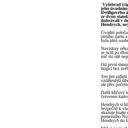
Vyšehrad (cig
jeho úvodním k
třetiligového
ze dvou standa
dohrávali v d
Hendrych, nej
Úvodní poločas
jarního startu 
byla plná soub
Navzdory někol
se ocitl po dl
míč do sítě nep
Od první minut
hrající bez sv
Ten jim zařídi
vzdálenější ši
ale přes počet
Další klíčový 
červenou kart
Hendrych si hl
bezpečně k vla
ukazuje hrajte
pomezního Novo
Hendrych do ša