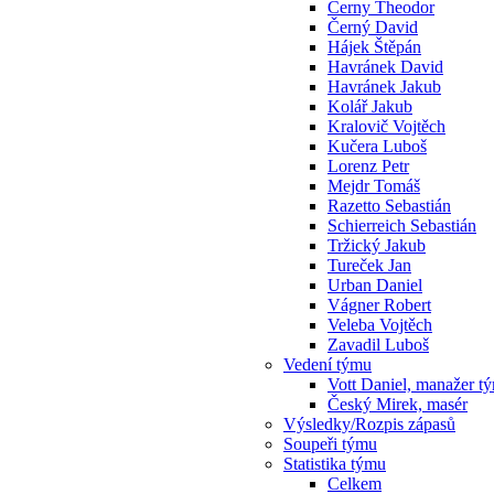
Cerny Theodor
Černý David
Hájek Štěpán
Havránek David
Havránek Jakub
Kolář Jakub
Kralovič Vojtěch
Kučera Luboš
Lorenz Petr
Mejdr Tomáš
Razetto Sebastián
Schierreich Sebastián
Tržický Jakub
Tureček Jan
Urban Daniel
Vágner Robert
Veleba Vojtěch
Zavadil Luboš
Vedení týmu
Vott Daniel, manažer t
Český Mirek, masér
Výsledky/Rozpis zápasů
Soupeři týmu
Statistika týmu
Celkem