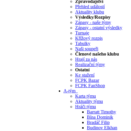
Zpravodajství
Přehled událostí
Aktuality klubu
Výsledky/Rozpisy
Zápasy - naše týmy
Zápasy - ostatní výsledky
Turnaje
Křížový rozpis
Tabulky
Naši soupeři
Členové našeho klubu
Hrají za nás
Realizační týmy
Ostatní
Ke stažení
FCPK Bazar
FCPK FanShop
A-tým
Karta týmu
Aktuality týmu
Hráči týmu
Barratt Timothy
Bína Dominik
Bradáč Filip
Budinov Elkhan