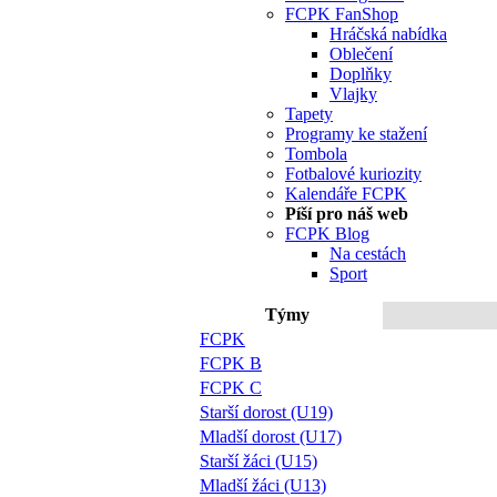
FCPK FanShop
Hráčská nabídka
Oblečení
Doplňky
Vlajky
Tapety
Programy ke stažení
Tombola
Fotbalové kuriozity
Kalendáře FCPK
Píší pro náš web
FCPK Blog
Na cestách
Sport
Týmy
FCPK
FCPK B
FCPK C
Starší dorost (U19)
Mladší dorost (U17)
Starší žáci (U15)
Mladší žáci (U13)