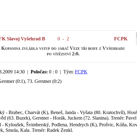
FK Slavoj Vyšehrad B
0
-
2
FCPK
Kopanina zvládla vstup do jara! Veze tři body z Vyšehradu
po vítězství 2:0.
3.2009 14:30 |
Poločas:
0 : 0 | Tým:
FCPK
erstner (0:1), 73. Gerstner (0:2)
ký - Brabec, Charvát (K), Beneš, Janda - Vyšata (80. Kratochvíl), Hou
ěd (63. Buzek), Gerstner - Horák, Juckem (72. Slanina). Trenér: Pavel
l - Kyloušek, Švimberský, Podlena, Hendrych (K), Prošvic, Kóňa, Kov
k, Smola, Kala. Trenér: Radek Zenkl.