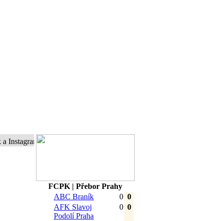
agram a buďte s námi online...
FCPK | Přebor Prahy
ABC Braník
0
0
AFK Slavoj
0
0
Podolí Praha