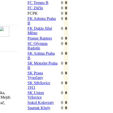
FC Tempo B
0
0
FC Zličín
0
0
FCPK
0
0
FK Admira Praha
0
0
B
FK Dukla Jižní
0
0
Město
Prague Raptors
0
0
SC Olympia
0
0
Radotín
SK Aritma Praha
0
0
B
SK Motorlet Praha
0
0
B
SK Praga
0
0
Vysočany
SK Střešovice
0
0
1911
ška,
SK Union
0
0
 Mejdr.
Vršovice
Sokol Kolovraty
0
0
ač,
Spartak Kbely
0
0