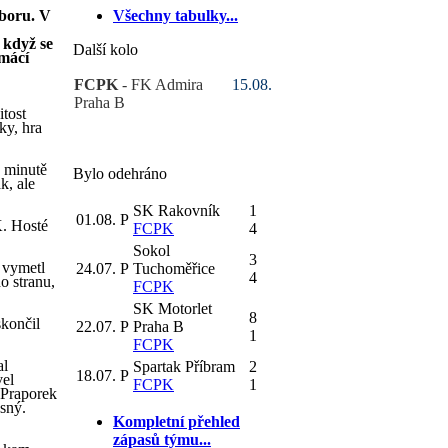
eboru. V
Všechny tabulky...
 když se
Další kolo
omácí
FCPK
- FK Admira
15.08.
Praha B
tost
ky, hra
. minutě
Bylo odehráno
k, ale
SK Rakovník
1
01.08.
P
K. Hosté
FCPK
4
Sokol
3
a vymetl
24.07.
P
Tuchoměřice
4
o stranu,
FCPK
SK Motorlet
8
končil
22.07.
P
Praha B
1
FCPK
al
Spartak Příbram
2
18.07.
P
vel
FCPK
1
 Praporek
sný.
Kompletní přehled
zápasů týmu...