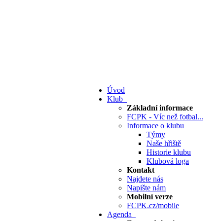
Úvod
Klub
Základní informace
FCPK - Víc než fotbal...
Informace o klubu
Týmy
Naše hřiště
Historie klubu
Klubová loga
Kontakt
Najdete nás
Napište nám
Mobilní verze
FCPK.cz/mobile
Agenda