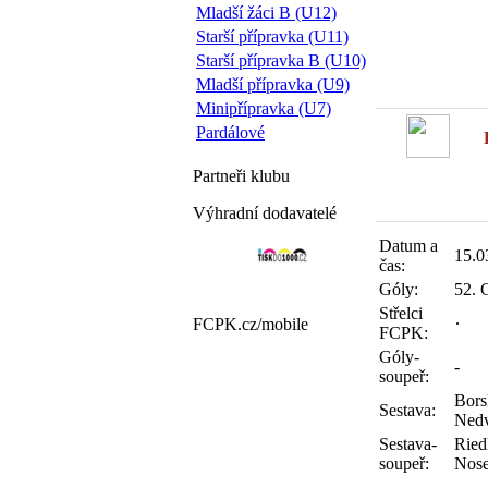
Mladší žáci B (U12)
Starší přípravka (U11)
Starší přípravka B (U10)
Mladší přípravka (U9)
Minipřípravka (U7)
Pardálové
Partneři
klubu
Výhradní dodavatelé
Datum a
15.0
čas:
Góly:
52. G
Střelci
FCPK.cz/
mobile
FCPK:
Góly-
-
soupeř:
Bors
Sestava:
Nedv
Sestava-
Ried
soupeř:
Nose