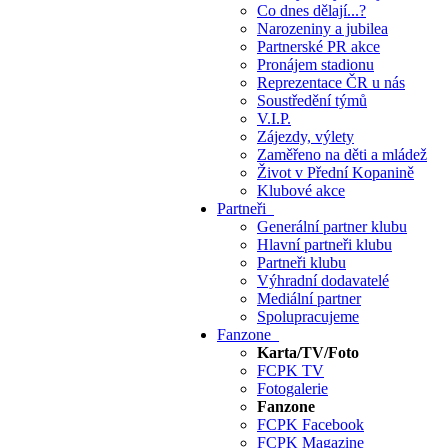
Co dnes dělají...?
Narozeniny a jubilea
Partnerské PR akce
Pronájem stadionu
Reprezentace ČR u nás
Soustředění týmů
V.I.P.
Zájezdy, výlety
Zaměřeno na děti a mládež
Život v Přední Kopanině
Klubové akce
Partneři
Generální partner klubu
Hlavní partneři klubu
Partneři klubu
Výhradní dodavatelé
Mediální partner
Spolupracujeme
Fanzone
Karta/TV/Foto
FCPK TV
Fotogalerie
Fanzone
FCPK Facebook
FCPK Magazine