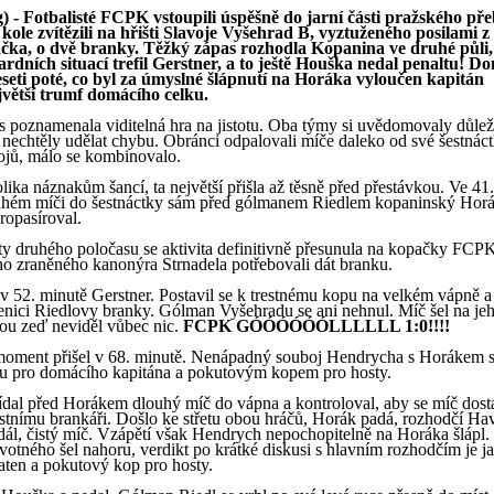
) - Fotbalisté FCPK vstoupili úspěšně do jarní části pražského př
ole zvítězili na hřišti Slavoje Vyšehrad B, vyztuženého posilami z
 áčka, o dvě branky. Těžký zápas rozhodla Kopanina ve druhé půli,
rdních situací trefil Gerstner, a to ještě Houška nedal penaltu! D
eseti poté, co byl za úmyslné šlápnutí na Horáka vyloučen kapitán
větší trumf domácího celku.
 poznamenala viditelná hra na jistotu. Oba týmy si uvědomovaly důleži
a nechtěly udělat chybu. Obránci odpalovali míče daleko od své šestnáct
ojů, málo se kombinovalo.
ika náznakům šancí, ta největší přišla až těsně před přestávkou. Ve 41
ouhém míči do šestnáctky sám před gólmanem Riedlem kopaninský Horá
ropasíroval.
y druhého poločasu se aktivita definitivně přesunula na kopačky FCP
ého zraněného kanonýra Strnadela potřebovali dát branku.
l v 52. minutě Gerstner. Postavil se k trestnému kopu na velkém vápně 
benici Riedlovy branky. Gólman Vyšehradu se ani nehnul. Míč šel na jeh
nou zeď neviděl vůbec nic.
FCPK GÓÓÓÓÓÓLLLLLL 1:0!!!!
moment přišel v 68. minutě. Nenápadný souboj Hendrycha s Horákem s
ou pro domácího kapitána a pokutovým kopem pro hosty.
ídal před Horákem dlouhý míč do vápna a kontroloval, aby se míč dost
stnímu brankáři. Došlo ke střetu obou hráčů, Horák padá, rozhodčí Ha
 dál, čistý míč. Vzápětí však Hendrych nepochopitelně na Horáka šlápl.
tného šel nahoru, verdikt po krátké diskusi s hlavním rozhodčím je ja
ten a pokutový kop pro hosty.