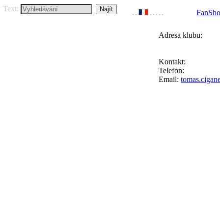
Text:
FanSh
Adresa klubu:
FC Přední Kopan
Ke Goniu 123, 164
Kontakt:
Tomáš Ci
Telefon:
+420 777 
Email:
tomas.cigan