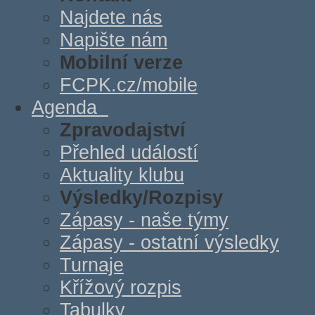
Najdete nás
Napište nám
Mobilní verze
FCPK.cz/mobile
Agenda
Zpravodajství
Přehled událostí
Aktuality klubu
Výsledky/Rozpisy
Zápasy - naše týmy
Zápasy - ostatní výsledky
Turnaje
Křížový rozpis
Tabulky