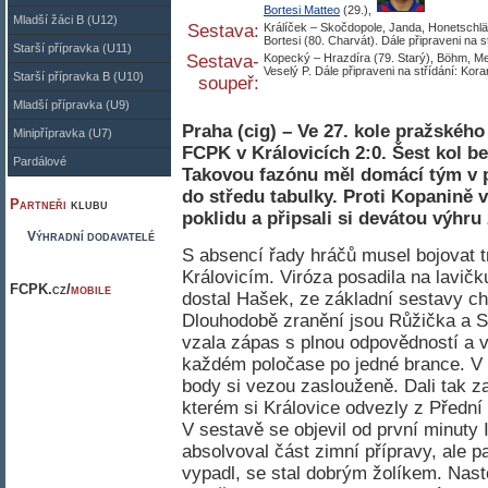
Bortesi Matteo
(29.),
Mladší žáci B (U12)
Sestava:
Králíček – Skočdopole, Janda, Honetschläg
Bortesi (80. Charvát). Dále připraveni na 
Starší přípravka (U11)
Sestava-
Kopecký – Hrazdíra (79. Starý), Böhm, Me
Veselý P. Dále připraveni na střídání: Kora
Starší přípravka B (U10)
soupeř:
Mladší přípravka (U9)
Praha (cig) – Ve 27. kole pražského
Minipřípravka (U7)
FCPK v Královicích 2:0. Šest kol be
Pardálové
Takovou fazónu měl domácí tým v p
do středu tabulky. Proti Kopanině v
Partneři
klubu
poklidu a připsali si devátou výhr
Výhradní dodavatelé
S absencí řady hráčů musel bojovat 
Královicím. Viróza posadila na lavičk
FCPK.cz/
mobile
dostal Hašek, ze základní sestavy ch
Dlouhodobě zranění jsou Růžička a Sl
vzala zápas s plnou odpovědností a 
každém poločase po jedné brance. V 
body si vezou zaslouženě. Dali tak 
kterém si Královice odvezly z Přední
V sestavě se objevil od první minuty 
absolvoval část zimní přípravy, ale p
vypadl, se stal dobrým žolíkem. Nast