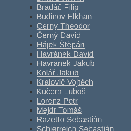
Bradáč Filip
Budinov Elkhan
Cerny Theodor
Černý David
Hájek Štěpán
Havránek David
Havránek Jakub
Kolář Jakub
Kralovič Vojtěch
Kučera Luboš
Lorenz Petr
Mejdr Tomáš
Razetto Sebastián
Schierreich Sebastián