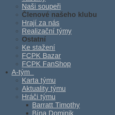
Naši soupeři
Členové našeho klubu
Hrají za nás
Realizační týmy
Ostatní
Ke stažení
FCPK Bazar
FCPK FanShop
A-tým
Karta týmu
Aktuality týmu
Hráči týmu
Barratt Timothy
Bína Dominik