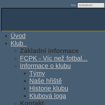
Text:
Úvod
Klub
Základní informace
FCPK - Víc než fotbal...
Informace o klubu
Týmy
Naše hřiště
Historie klubu
Klubová loga
Kontakt