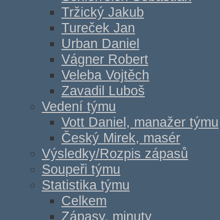
Tržický Jakub
Tureček Jan
Urban Daniel
Vágner Robert
Veleba Vojtěch
Zavadil Luboš
Vedení týmu
Vott Daniel, manažer týmu
Český Mirek, masér
Výsledky/Rozpis zápasů
Soupeři týmu
Statistika týmu
Celkem
Zápasy, minuty