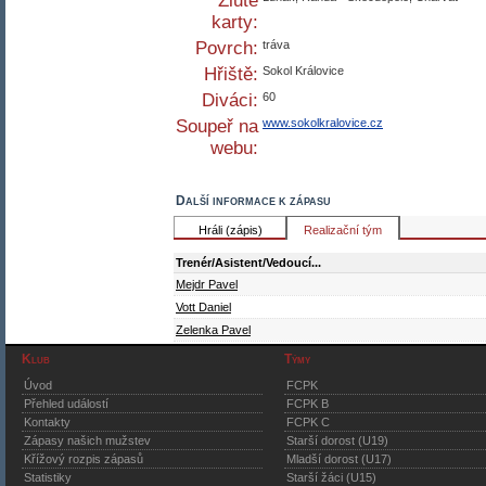
Žluté
karty:
Povrch:
tráva
Hřiště:
Sokol Královice
Diváci:
60
Soupeř na
www.sokolkralovice.cz
webu:
Další informace k zápasu
Hráli (zápis)
Realizační tým
Trenér/Asistent/Vedoucí...
Mejdr Pavel
Vott Daniel
Zelenka Pavel
Klub
Týmy
Úvod
FCPK
Přehled událostí
FCPK B
Kontakty
FCPK C
Zápasy našich mužstev
Starší dorost (U19)
Křížový rozpis zápasů
Mladší dorost (U17)
Statistiky
Starší žáci (U15)