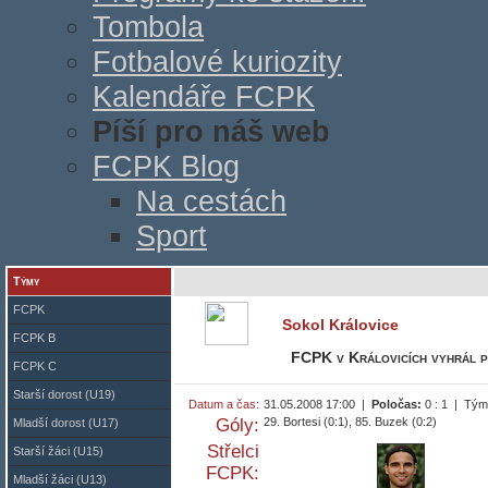
Tombola
Fotbalové kuriozity
Kalendáře FCPK
Píší pro náš web
FCPK Blog
Na cestách
Sport
Týmy
FCPK
Sokol Královice
FCPK B
FCPK v Královicích vyhrál p
FCPK C
Starší dorost (U19)
Datum a čas:
31.05.2008 17:00 |
Poločas:
0 : 1 | Tý
Góly:
29. Bortesi (0:1), 85. Buzek (0:2)
Mladší dorost (U17)
Střelci
Starší žáci (U15)
FCPK:
Mladší žáci (U13)