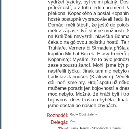
vydržel fyzicky, byl velmi platný. Do
příležitostí, a z toho jednu proměnil.
překonal Kopeckého a poslal Kopaninu
hosté postupně vypracovávali řadu š
Domácí měli štěstí, že ještě do polo
měli v zápase dvě slušné možnosti. 
na Králíček nevyzrál, hlavička Böhma
čekalo na gólovou pojistku hostů. T
Truhláře, Vernera či Strnadela přišla
kapitán Michal Buzek. Hlasy trenérů 
Kopanina): Myslím, že to bylo jednoz
zase spoustu šancí. Mohli jsme být po
nastřelili tyčku. Jinak tam nic nebylo
Ladislav Janoušek (Královice): Věděli
dál, než jsme my. Hrají spolu už někol
můžeme porazit jen bojovností a dne
moc nebylo. Možná, že hráči byli i t
bojovnost dnes trošku chyběla. Jina
jsme dostali po našich chybách.
Rozhodčí:
Rod – Obst, Zelený
Delegát:
Pinc
Luňák, Randa - Skočdopole, Charvát