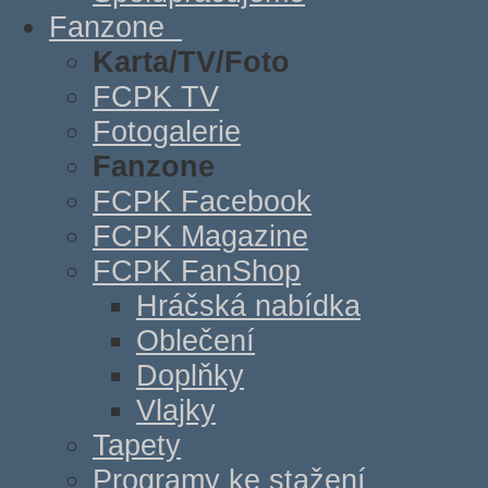
Fanzone
Karta/TV/Foto
FCPK TV
Fotogalerie
Fanzone
FCPK Facebook
FCPK Magazine
FCPK FanShop
Hráčská nabídka
Oblečení
Doplňky
Vlajky
Tapety
Programy ke stažení