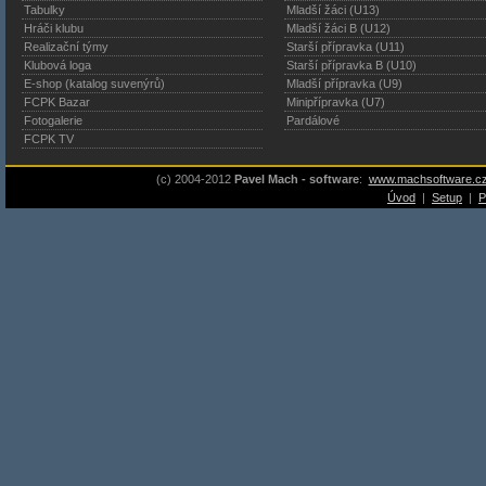
Tabulky
Mladší žáci (U13)
Hráči klubu
Mladší žáci B (U12)
Realizační týmy
Starší přípravka (U11)
Klubová loga
Starší přípravka B (U10)
E-shop (katalog suvenýrů)
Mladší přípravka (U9)
FCPK Bazar
Minipřípravka (U7)
Fotogalerie
Pardálové
FCPK TV
(c) 2004-2012
Pavel Mach - software
:
www.machsoftware.c
Úvod
|
Setup
|
P