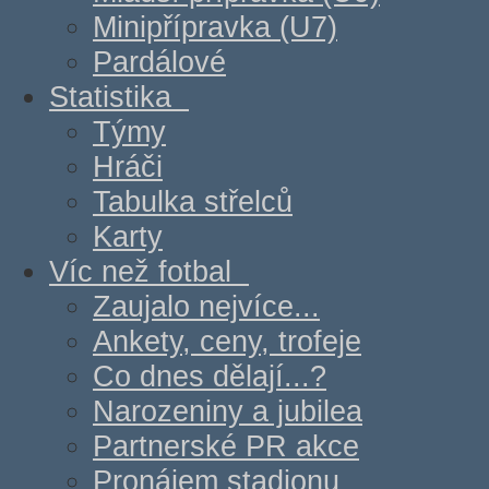
Minipřípravka (U7)
Pardálové
Statistika
Týmy
Hráči
Tabulka střelců
Karty
Víc než fotbal
Zaujalo nejvíce...
Ankety, ceny, trofeje
Co dnes dělají...?
Narozeniny a jubilea
Partnerské PR akce
Pronájem stadionu