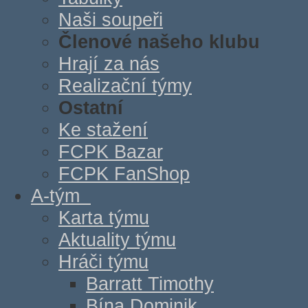
Naši soupeři
Členové našeho klubu
Hrají za nás
Realizační týmy
Ostatní
Ke stažení
FCPK Bazar
FCPK FanShop
A-tým
Karta týmu
Aktuality týmu
Hráči týmu
Barratt Timothy
Bína Dominik