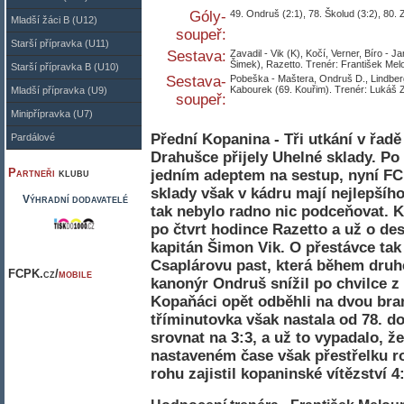
Góly-
49. Ondruš (2:1), 78. Školud (3:2), 80. Z
Mladší žáci B (U12)
soupeř:
Starší přípravka (U11)
Sestava:
Zavadil - Vik (K), Kočí, Verner, Bíro - 
Šimek), Razetto. Trenér: František Mel
Starší přípravka B (U10)
Sestava-
Pobeška - Maštera, Ondruš D., Lindberg,
Kabourek (69. Kouřim). Trenér: Lukáš Zi
Mladší přípravka (U9)
soupeř:
Minipřípravka (U7)
Přední Kopanina - Tři utkání v řad
Pardálové
Drahušce přijely Uhelné sklady. P
Partneři
klubu
jedním adeptem na sestup, nyní FC
sklady však v kádru mají nejlepšíh
Výhradní dodavatelé
tak nebylo radno nic podceňovat. 
po čtvrt hodince Razetto a už o de
kapitán Šimon Vik. O přestávce tak
Csaplárovu past, která během druh
FCPK.cz/
mobile
kanonýr Ondruš snížil po chvilce z
Kopaňáci opět odběhli na dvou bran
tříminutovka však nastala od 78. do
srovnat na 3:3, a už to vypadalo, 
nastaveném čase však přestřelku r
rohu zajistil kopaninské vítězství 4