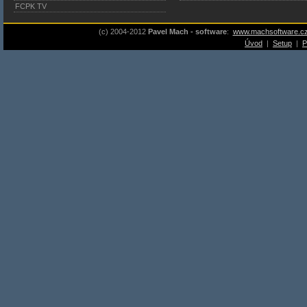
FCPK TV
(c) 2004-2012
Pavel Mach - software
:
www.machsoftware.c
Úvod
|
Setup
|
P