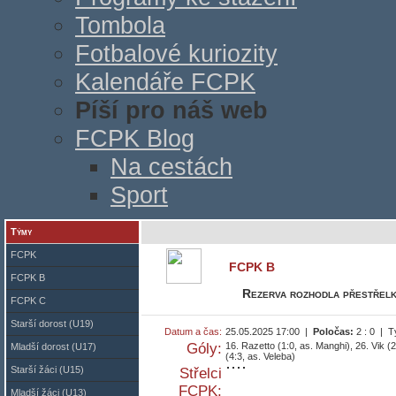
Tombola
Fotbalové kuriozity
Kalendáře FCPK
Píší pro náš web
FCPK Blog
Na cestách
Sport
Týmy
FCPK
FCPK B
FCPK B
Rezerva rozhodla přestřelku
FCPK C
Starší dorost (U19)
Datum a čas:
25.05.2025 17:00 |
Poločas:
2 : 0 | 
Góly:
16. Razetto (1:0, as. Manghi), 26. Vik (
Mladší dorost (U17)
(4:3, as. Veleba)
Starší žáci (U15)
Střelci
FCPK:
Mladší žáci (U13)