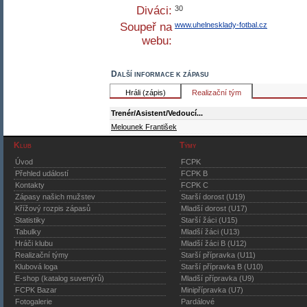
Diváci:
30
Soupeř na
www.uhelnesklady-fotbal.cz
webu:
Další informace k zápasu
Hráli (zápis)
Realizační tým
Trenér/Asistent/Vedoucí...
Melounek František
Klub
Týmy
Úvod
FCPK
Přehled událostí
FCPK B
Kontakty
FCPK C
Zápasy našich mužstev
Starší dorost (U19)
Křížový rozpis zápasů
Mladší dorost (U17)
Statistiky
Starší žáci (U15)
Tabulky
Mladší žáci (U13)
Hráči klubu
Mladší žáci B (U12)
Realizační týmy
Starší přípravka (U11)
Klubová loga
Starší přípravka B (U10)
E-shop (katalog suvenýrů)
Mladší přípravka (U9)
FCPK Bazar
Minipřípravka (U7)
Fotogalerie
Pardálové