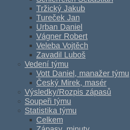
Tržický Jakub
Tureček Jan
Urban Daniel
Vágner Robert
Veleba Vojtěch
Zavadil Luboš
Vedení týmu
Vott Daniel, manažer týmu
Český Mirek, masér
Výsledky/Rozpis zápasů
Soupeři týmu
Statistika týmu
Celkem
Zápasy, minuty