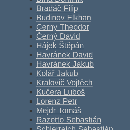
Bradáč Filip
Budinov Elkhan
Cerny Theodor
Černý David
Hájek Štěpán
Havránek David
Havránek Jakub
Kolář Jakub
Kralovič Vojtěch
Kučera Luboš
Lorenz Petr
Mejdr Tomáš
Razetto Sebastián
Schierreich Sebastián