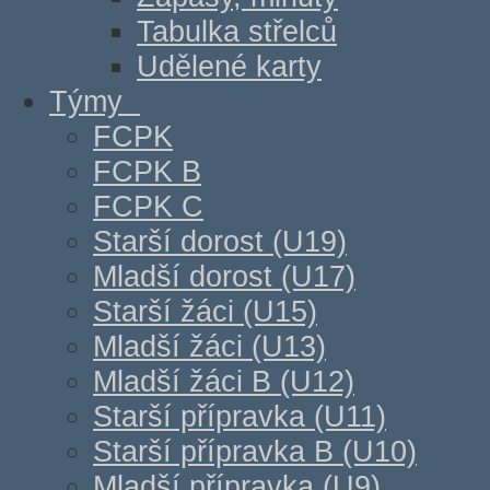
Tabulka střelců
Udělené karty
Týmy
FCPK
FCPK B
FCPK C
Starší dorost (U19)
Mladší dorost (U17)
Starší žáci (U15)
Mladší žáci (U13)
Mladší žáci B (U12)
Starší přípravka (U11)
Starší přípravka B (U10)
Mladší přípravka (U9)