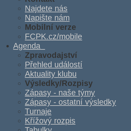
Najdete nás
Napište nám
Mobilní verze
FCPK.cz/mobile
Agenda
Zpravodajství
Přehled událostí
Aktuality klubu
Výsledky/Rozpisy
Zápasy - naše týmy
Zápasy - ostatní výsledky
Turnaje
Křížový rozpis
Tabulky