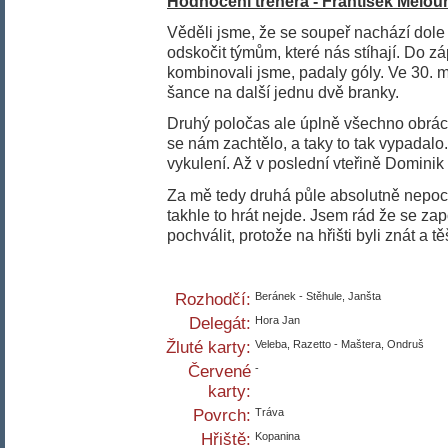
Hodnocení trenéra - František Melou
Věděli jsme, že se soupeř nachází dole 
odskočit týmům, které nás stíhají. Do zá
kombinovali jsme, padaly góly. Ve 30. mi
šance na další jednu dvě branky.
Druhý poločas ale úplně všechno obráceně
se nám zachtělo, a taky to tak vypadalo
vykulení. Až v poslední vteřině Dominik
Za mě tedy druhá půle absolutně nepoch
takhle to hrát nejde. Jsem rád že se zapo
pochválit, protože na hřišti byli znát a t
Rozhodčí:
Beránek - Stěhule, Janšta
Delegát:
Hora Jan
Žluté karty:
Veleba, Razetto - Maštera, Ondruš
Červené
-
karty:
Povrch:
Tráva
Hřiště:
Kopanina