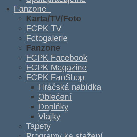
Fanzone
Karta/TV/Foto
FCPK TV
Fotogalerie
Fanzone
FCPK Facebook
FCPK Magazine
FCPK FanShop
Hráčská nabídka
Oblečení
Doplňky
Vlajky
Tapety
Programy ke stažení