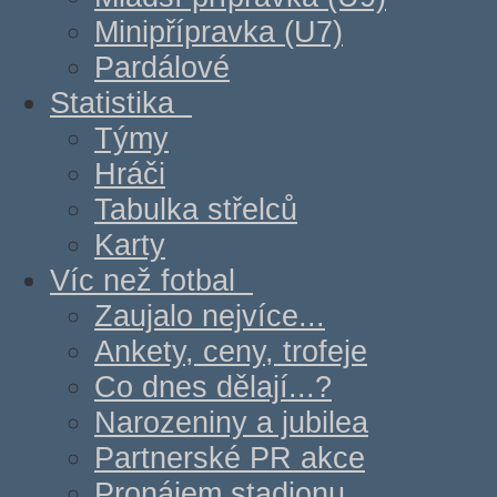
Minipřípravka (U7)
Pardálové
Statistika
Týmy
Hráči
Tabulka střelců
Karty
Víc než fotbal
Zaujalo nejvíce...
Ankety, ceny, trofeje
Co dnes dělají...?
Narozeniny a jubilea
Partnerské PR akce
Pronájem stadionu