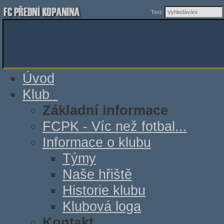
Text:
Úvod
Klub
Základní informace
FCPK - Víc než fotbal...
Informace o klubu
Týmy
Naše hřiště
Historie klubu
Klubová loga
Kontakt