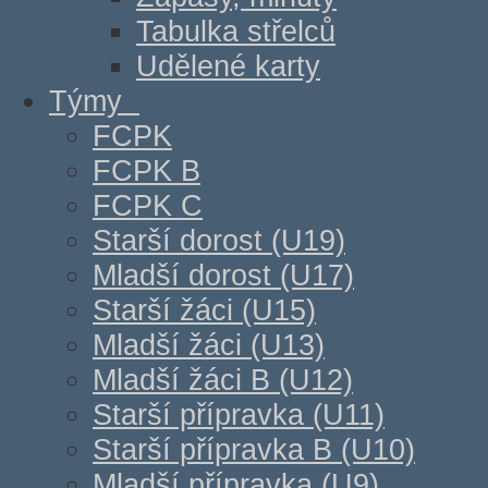
Tabulka střelců
Udělené karty
Týmy
FCPK
FCPK B
FCPK C
Starší dorost (U19)
Mladší dorost (U17)
Starší žáci (U15)
Mladší žáci (U13)
Mladší žáci B (U12)
Starší přípravka (U11)
Starší přípravka B (U10)
Mladší přípravka (U9)