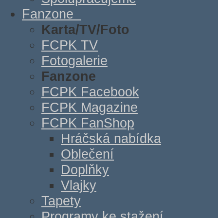
Fanzone
Karta/TV/Foto
FCPK TV
Fotogalerie
Fanzone
FCPK Facebook
FCPK Magazine
FCPK FanShop
Hráčská nabídka
Oblečení
Doplňky
Vlajky
Tapety
Programy ke stažení