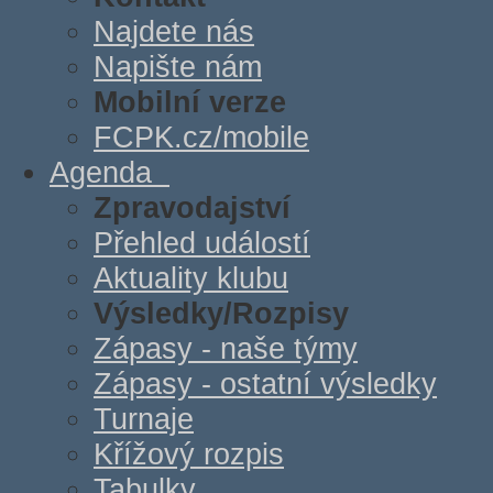
Najdete nás
Napište nám
Mobilní verze
FCPK.cz/mobile
Agenda
Zpravodajství
Přehled událostí
Aktuality klubu
Výsledky/Rozpisy
Zápasy - naše týmy
Zápasy - ostatní výsledky
Turnaje
Křížový rozpis
Tabulky