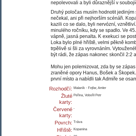
nepolevovali a byli důraznější v souboj
Druhý poločas musím hodnotit jediným
nečekal, ani při nejhorším scénáři. Ko
kazili co se dalo, byli nervózní, vznětli
minulého ročníku, kdy se spadlo. Ve 45
vápně, jasná penalta. K exekuci se pos
Loka bylo plné hřiště, velmi pěkně kom
trpělivě si šli za vyrovnáním. Vytoužen
být rádi, že zápas nakonec skončil 2:2
Mohu jen polemizovat, zda by se zápas v
zraněné opory Hanus, Bošek a Škopek.
první místo a nabídli tak Admiře se osam
Rozhodčí:
Malaník - Fejfar, Amler
Žluté
Peřina, Vobořil Petr
karty:
Červené
-
karty:
Povrch:
Tráva
Hřiště:
Kopanina