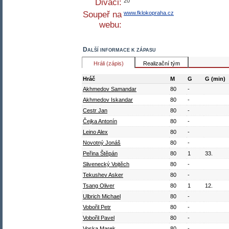
Diváci:
20
Soupeř na
www.fklokopraha.cz
webu:
Další informace k zápasu
Hráli (zápis)
Realizační tým
Hráč
M
G
G (min)
Akhmedov Samandar
80
-
Akhmedov Iskandar
80
-
Cestr Jan
80
-
Čejka Antonín
80
-
Leino Alex
80
-
Novotný Jonáš
80
-
Peřina Štěpán
80
1
33.
Slivenecký Vojtěch
80
-
Tekushev Asker
80
-
Tsang Oliver
80
1
12.
Ulbrich Michael
80
-
Vobořil Petr
80
-
Vobořil Pavel
80
-
Voska Marek
80
-