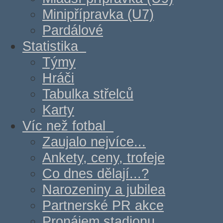
Minipřípravka (U7)
Pardálové
Statistika
Týmy
Hráči
Tabulka střelců
Karty
Víc než fotbal
Zaujalo nejvíce...
Ankety, ceny, trofeje
Co dnes dělají...?
Narozeniny a jubilea
Partnerské PR akce
Pronájem stadionu