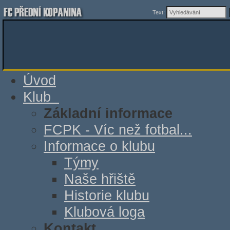
Text:
Úvod
Klub
Základní informace
FCPK - Víc než fotbal...
Informace o klubu
Týmy
Naše hřiště
Historie klubu
Klubová loga
Kontakt