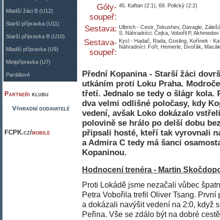
Góly-
45. Kaftan (2:1), 69. Polický (2:2)
Mladší žáci B (U12)
soupeř:
Starší přípravka (U11)
Sestava:
Ulbrich - Cestr, Tekushev, Davagle, Záleš
S. Náhradníci: Čejka, Vobořil P, Akhmedov 
Starší přípravka B (U10)
Sestava-
Kycl - Hadač, Rada, Gosling, Kořínek - Ka
Náhradníci: Fořt, Hemerle, Dvořák, Macák,
Mladší přípravka (U9)
soupeř:
Minipřípravka (U7)
Přední Kopanina - Starší žáci dovr
Pardálové
utkáním proti Loku Praha. Modročer
třetí. Jednalo se tedy o šlágr kola.
Partneři
klubu
dva velmi odlišné poločasy, kdy K
Výhradní dodavatelé
vedení, avšak Loko dokázalo vstřel
polovině se hrálo po delší dobu bez
připsali hosté, kteří tak vyrovnali 
FCPK.cz/
mobile
a Admira C tedy má šanci osamosta
Kopaninou.
Hodnocení trenéra - Martin Skočdopo
Proti Lokádě jsme nezačali vůbec špatn
Petra Vobořila trefil Oliver Tsang. Prvn
a dokázali navýšit vedení na 2:0, když 
Peřina. Vše se zdálo být na dobré cest