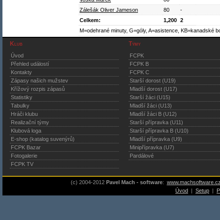
Zálešák Oliver Jameson
80
-
Celkem:
1,200
2
M=odehrané minuty, G=góly, A=asistence, KB=kanadské b
Klub
Týmy
Úvod
FCPK
Přehled událostí
FCPK B
Kontakty
FCPK C
Zápasy našich mužstev
Starší dorost (U19)
Křížový rozpis zápasů
Mladší dorost (U17)
Statistiky
Starší žáci (U15)
Tabulky
Mladší žáci (U13)
Hráči klubu
Mladší žáci B (U12)
Realizační týmy
Starší přípravka (U11)
Klubová loga
Starší přípravka B (U10)
E-shop (katalog suvenýrů)
Mladší přípravka (U9)
FCPK Bazar
Minipřípravka (U7)
Fotogalerie
Pardálové
FCPK TV
(c) 2004-2012
Pavel Mach - software
:
www.machsoftware.c
Úvod
|
Setup
|
P