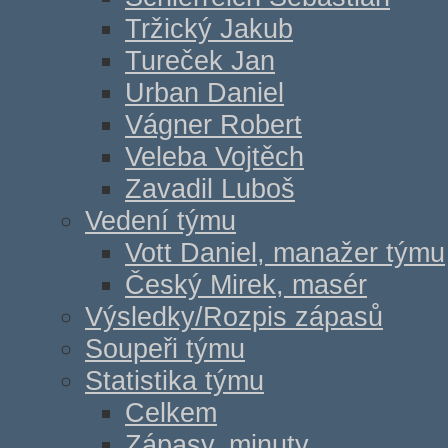
Tržický Jakub
Tureček Jan
Urban Daniel
Vágner Robert
Veleba Vojtěch
Zavadil Luboš
Vedení týmu
Vott Daniel, manažer týmu
Český Mirek, masér
Výsledky/Rozpis zápasů
Soupeři týmu
Statistika týmu
Celkem
Zápasy, minuty