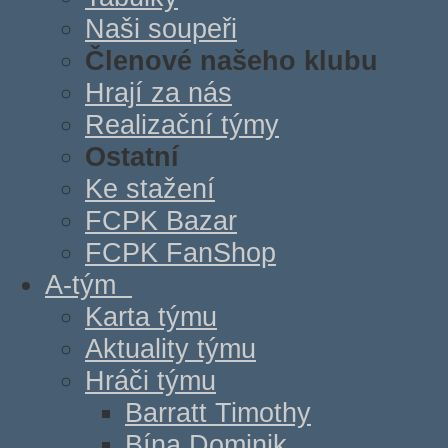
Naši soupeři
Členové našeho klubu
Hrají za nás
Realizační týmy
Ostatní
Ke stažení
FCPK Bazar
FCPK FanShop
A-tým
Karta týmu
Aktuality týmu
Hráči týmu
Barratt Timothy
Bína Dominik