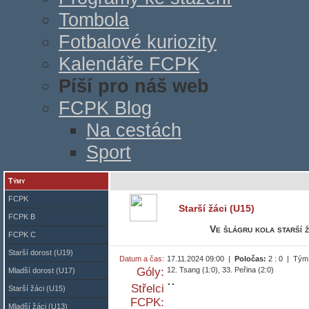
Tombola
Fotbalové kuriozity
Kalendáře FCPK
Píší pro náš web
FCPK Blog
Na cestách
Sport
Týmy
FCPK
Starší žáci (U15)
FCPK B
Ve šlágru kola starší ž
FCPK C
Starší dorost (U19)
Datum a čas:
17.11.2024 09:00 |
Poločas:
2 : 0 | Tým
Góly:
12. Tsang (1:0), 33. Peřina (2:0)
Mladší dorost (U17)
Střelci
Starší žáci (U15)
FCPK:
Mladší žáci (U13)