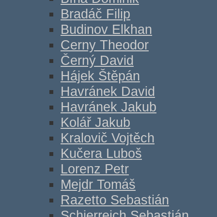
Bradáč Filip
Budinov Elkhan
Cerny Theodor
Černý David
Hájek Štěpán
Havránek David
Havránek Jakub
Kolář Jakub
Kralovič Vojtěch
Kučera Luboš
Lorenz Petr
Mejdr Tomáš
Razetto Sebastián
Schierreich Sebastián