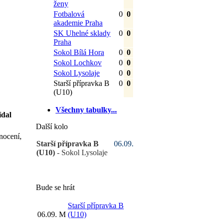
ženy
Fotbalová
0
0
akademie Praha
SK Uhelné sklady
0
0
Praha
Sokol Bílá Hora
0
0
Sokol Lochkov
0
0
Sokol Lysolaje
0
0
Starší přípravka B
0
0
(U10)
Všechny tabulky...
ídal
Další kolo
nocení,
Starší přípravka B
06.09.
(U10)
- Sokol Lysolaje
Bude se hrát
Starší přípravka B
06.09.
M
(U10)