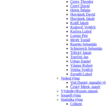
Cerny Theodor
Černý David
Hájek Štěpán
Havránek David
Havránek Jakub
Kolář Jakub
Kralovič Vojtěch
Kučera Luboš
Lorenz Petr
Mejdr Tomáš
Razetto Sebastián
Schierreich Sebastián
Tržický Jakub
Tureček Jan
Urban Daniel
Vágner Robert
Veleba Vojtěch
Zavadil Luboš
Vedení týmu
Vott Daniel, manažer t
Český Mirek, masér
Výsledky/Rozpis zápasů
Soupeři týmu
Statistika týmu
Celkem