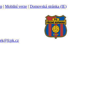
op
|
Mobilní verze
|
Domovská stránka (IE)
ina
4 00 Praha 6
igánek
 753 545
nek@fcpk.cz