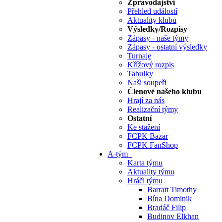
Zpravodajství
Přehled událostí
Aktuality klubu
Výsledky/Rozpisy
Zápasy - naše týmy
Zápasy - ostatní výsledky
Turnaje
Křížový rozpis
Tabulky
Naši soupeři
Členové našeho klubu
Hrají za nás
Realizační týmy
Ostatní
Ke stažení
FCPK Bazar
FCPK FanShop
A-tým
Karta týmu
Aktuality týmu
Hráči týmu
Barratt Timothy
Bína Dominik
Bradáč Filip
Budinov Elkhan