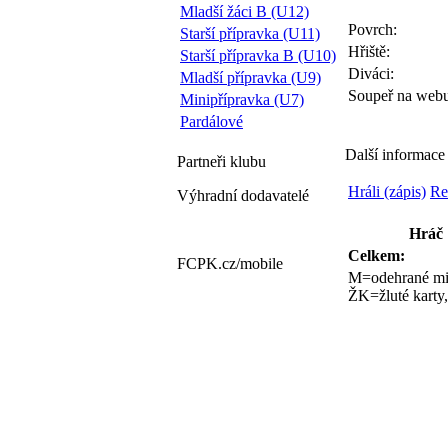
Mladší žáci B (U12)
Povrch:
Starší přípravka (U11)
Hřiště:
Starší přípravka B (U10)
Diváci:
Mladší přípravka (U9)
Soupeř na webu
Minipřípravka (U7)
Pardálové
Další informace
Partneři
klubu
Hráli (zápis)
Re
Výhradní dodavatelé
Hráč
Celkem:
FCPK.cz/
mobile
M=odehrané mi
ŽK=žluté karty