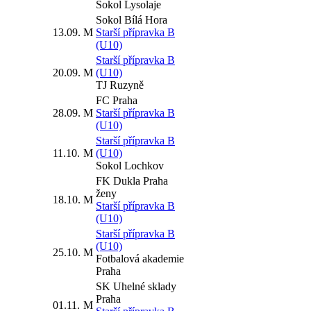
Sokol Lysolaje
Sokol Bílá Hora
13.09.
M
Starší přípravka B
(U10)
Starší přípravka B
20.09.
M
(U10)
TJ Ruzyně
FC Praha
28.09.
M
Starší přípravka B
(U10)
Starší přípravka B
11.10.
M
(U10)
Sokol Lochkov
FK Dukla Praha
ženy
18.10.
M
Starší přípravka B
(U10)
Starší přípravka B
(U10)
25.10.
M
Fotbalová akademie
Praha
SK Uhelné sklady
Praha
01.11.
M