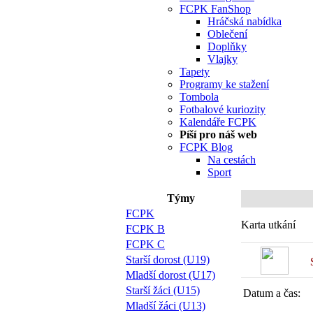
FCPK FanShop
Hráčská nabídka
Oblečení
Doplňky
Vlajky
Tapety
Programy ke stažení
Tombola
Fotbalové kuriozity
Kalendáře FCPK
Píší pro náš web
FCPK Blog
Na cestách
Sport
Týmy
FCPK
Karta utkání
FCPK B
FCPK C
Starší dorost (U19)
Mladší dorost (U17)
Starší žáci (U15)
Datum a čas:
Mladší žáci (U13)