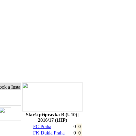
 Instagram a buďte s námi online...
Starší přípravka B (U10) |
2016/17 (1HP)
FC Praha
0
0
FK Dukla Praha
0
0