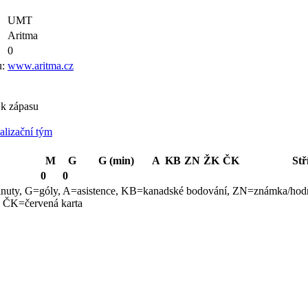
UMT
Aritma
0
:
www.aritma.cz
 k zápasu
alizační tým
M
G
G (min)
A
KB
ZN
ŽK
ČK
Stř
0
0
nuty, G=góly, A=asistence, KB=kanadské bodování, ZN=známka/hod
, ČK=červená karta