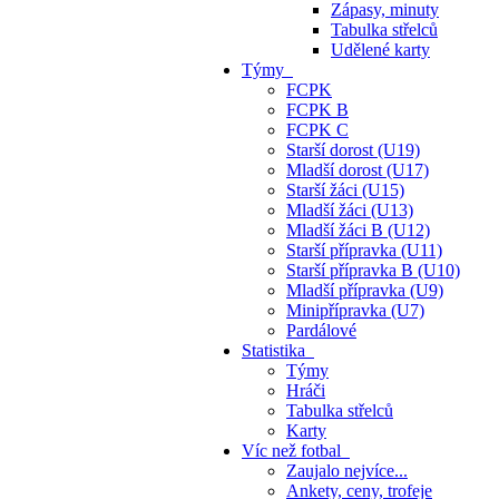
Zápasy, minuty
Tabulka střelců
Udělené karty
Týmy
FCPK
FCPK B
FCPK C
Starší dorost (U19)
Mladší dorost (U17)
Starší žáci (U15)
Mladší žáci (U13)
Mladší žáci B (U12)
Starší přípravka (U11)
Starší přípravka B (U10)
Mladší přípravka (U9)
Minipřípravka (U7)
Pardálové
Statistika
Týmy
Hráči
Tabulka střelců
Karty
Víc než fotbal
Zaujalo nejvíce...
Ankety, ceny, trofeje