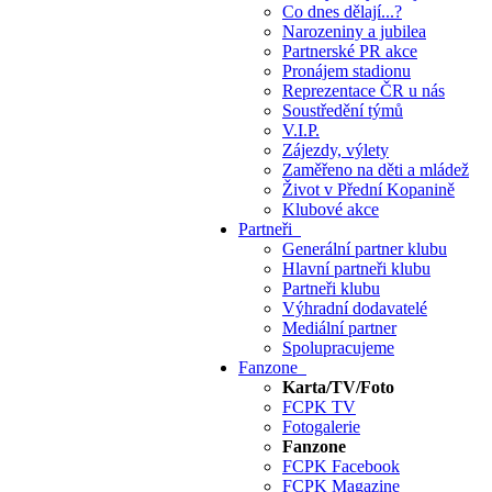
Co dnes dělají...?
Narozeniny a jubilea
Partnerské PR akce
Pronájem stadionu
Reprezentace ČR u nás
Soustředění týmů
V.I.P.
Zájezdy, výlety
Zaměřeno na děti a mládež
Život v Přední Kopanině
Klubové akce
Partneři
Generální partner klubu
Hlavní partneři klubu
Partneři klubu
Výhradní dodavatelé
Mediální partner
Spolupracujeme
Fanzone
Karta/TV/Foto
FCPK TV
Fotogalerie
Fanzone
FCPK Facebook
FCPK Magazine