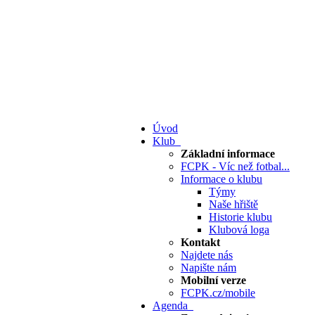
Úvod
Klub
Základní informace
FCPK - Víc než fotbal...
Informace o klubu
Týmy
Naše hřiště
Historie klubu
Klubová loga
Kontakt
Najdete nás
Napište nám
Mobilní verze
FCPK.cz/mobile
Agenda