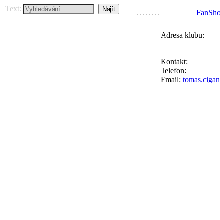
Text:
FanSh
Adresa klubu:
FC Přední Kopan
Ke Goniu 123, 16
Kontakt:
Tomáš C
Telefon:
+420 777
Email:
tomas.ciga