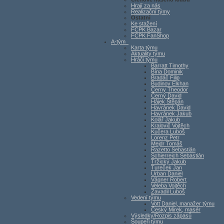
Hrají za nás
Realizační týmy
Ostatní
Ke stažení
FCPK Bazar
FCPK FanShop
A-tým
Karta týmu
Aktuality týmu
Hráči týmu
Barratt Timothy
Bína Dominik
Bradáč Filip
Budinov Elkhan
Cerny Theodor
Černý David
Hájek Štěpán
Havránek David
Havránek Jakub
Kolář Jakub
Kralovič Vojtěch
Kučera Luboš
Lorenz Petr
Mejdr Tomáš
Razetto Sebastián
Schierreich Sebastián
Tržický Jakub
Tureček Jan
Urban Daniel
Vágner Robert
Veleba Vojtěch
Zavadil Luboš
Vedení týmu
Vott Daniel, manažer týmu
Český Mirek, masér
Výsledky/Rozpis zápasů
Soupeři týmu