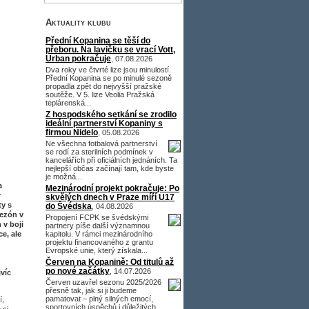
Aktuality klubu
Přední Kopanina se těší do
přeboru. Na lavičku se vrací Vott,
Urban pokračuje
, 07.08.2026
Dva roky ve čtvrté lize jsou minulostí.
Přední Kopanina se po minulé sezoně
propadla zpět do nejvyšší pražské
soutěže. V 5. lize Veolia Pražská
teplárenská...
Z hospodského setkání se zrodilo
ideální partnerství Kopaniny s
firmou Nidelo
, 05.08.2026
Ne všechna fotbalová partnerství
se rodí za sterilních podmínek v
kancelářích při oficiálních jednáních. Ta
nejlepší občas začínají tam, kde byste
je možná...
a
Mezinárodní projekt pokračuje: Po
r
skvělých dnech v Praze míří U17
ty s
do Švédska
, 04.08.2026
sezón v
Propojení FCPK se švédskými
 v boji
partnery píše další významnou
e, ale
kapitolu. V rámci mezinárodního
projektu financovaného z grantu
Evropské unie, který získala...
Červen na Kopanině: Od titulů až
po nové začátky
, 14.07.2026
jvíc
Červen uzavřel sezonu 2025/2026
přesně tak, jak si ji budeme
pamatovat – plný silných emocí,
í,
sportovních úspěchů i důležitých