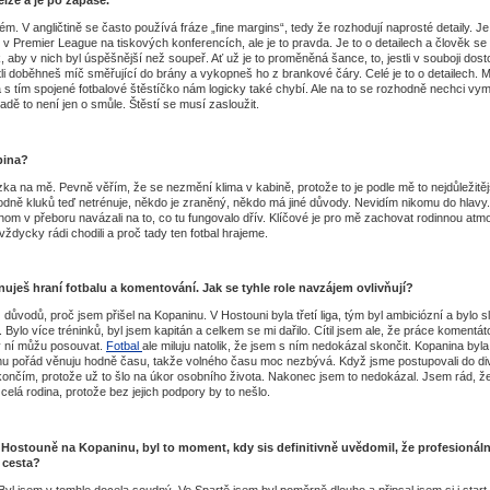
lém. V angličtině se často používá fráze „fine margins“, tedy že rozhodují naprosté detaily. Je
ů v Premier League na tiskových konferencích, ale je to pravda. Je to o detailech a člověk se
k, aby v nich byl úspěšnější než soupeř. Ať už je to proměněná šance, to, jestli v souboji dos
li doběhneš míč směřující do brány a vykopneš ho z brankové čáry. Celé je to o detailech. M
 s tím spojené fotbalové štěstíčko nám logicky také chybí. Ale na to se rozhodně nechci vym
dě to není jen o smůle. Štěstí se musí zasloužit.
bina?
tázka na mě. Pevně věřím, že se nezmění klima v kabině, protože to je podle mě to nejdůležitěj
ně kluků teď netrénuje, někdo je zraněný, někdo má jiné důvody. Nevidím nikomu do hlavy.
om v přeboru navázali na to, co tu fungovalo dřív. Klíčové je pro mě zachovat rodinnou atm
vždycky rádi chodili a proč tady ten fotbal hrajeme.
ješ hraní fotbalu a komentování. Jak se tyhle role navzájem ovlivňují?
 důvodů, proč jsem přišel na Kopaninu. V Hostouni byla třetí liga, tým byl ambiciózní a bylo sl
í. Bylo více tréninků, byl jsem kapitán a celkem se mi dařilo. Cítil jsem ale, že práce komentá
v ní můžu posouvat.
Fotbal
ale miluju natolik, že jsem s ním nedokázal skončit. Kopanina byla 
u pořád věnuju hodně času, takže volného času moc nezbývá. Když jsme postupovali do div
končím, protože už to šlo na úkor osobního života. Nakonec jsem to nedokázal. Jsem rád, že
 celá rodina, protože bez jejich podpory by to nešlo.
 Hostouně na Kopaninu, byl to moment, kdy sis definitivně uvědomil, že profesionáln
 cesta?
. Byl jsem v tomhle docela soudný. Ve Spartě jsem byl poměrně dlouho a připsal jsem si i start