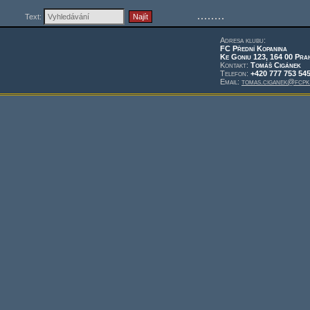
Text:
Adresa klubu:
FC Přední Kopanina
Ke Goniu 123, 164 00 Pra
Kontakt:
Tomáš Cigánek
Telefon:
+420 777 753 54
Email:
tomas.ciganek@fcpk