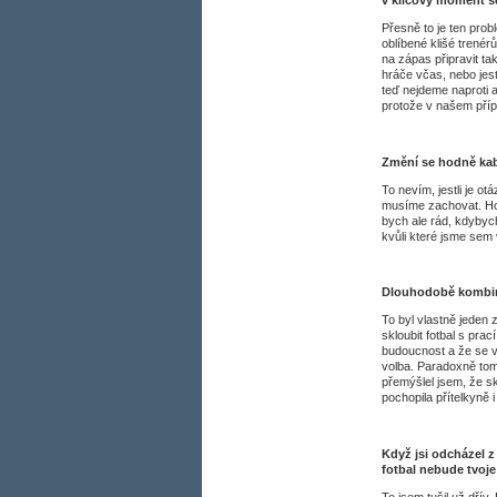
Přesně to je ten prob
oblíbené klišé trenér
na zápas připravit ta
hráče včas, nebo jest
teď nejdeme naproti a
protože v našem přípa
Změní se hodně ka
To nevím, jestli je o
musíme zachovat. Hod
bych ale rád, kdybych
kvůli které jsme sem 
Dlouhodobě kombinu
To byl vlastně jeden z
skloubit fotbal s prac
budoucnost a že se 
volba. Paradoxně tom
přemýšlel jsem, že s
pochopila přítelkyně i
Když jsi odcházel z
fotbal nebude tvoje
To jsem tušil už dřív