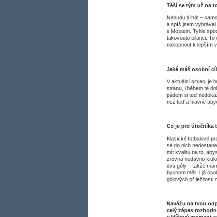
Těší se tým už na t
Nebudu ti lhát – samo
a spíš jsem vyhrával. 
s Mostem. Tyhle spod
takovouto bilanci. To 
nakopnout k lepším v
Jaké máš osobní cíl
V aktuální situaci je
stranu, i během té dob
pádem si teď nedokážu
než teď a hlavně abyc
Co je pro útočníka 
Klasické fotbalové pr
se do nich nedostane
mít kvalitu na to, ab
zrovna nedávno kluků
dva góly – takže mám
bychom měli. I já os
gólových příležitostí
Navážu na tvou odpo
celý zápas rozhodno
v klíčový moment se