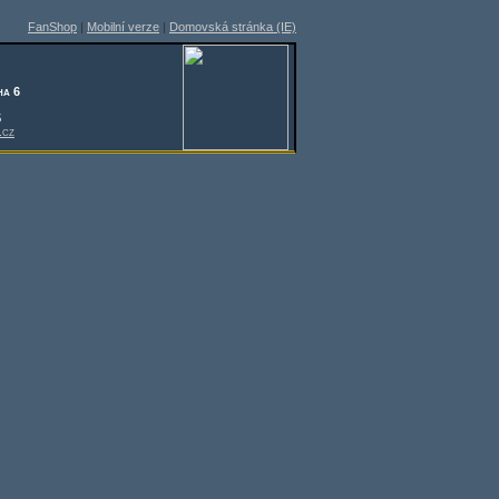
FanShop
|
Mobilní verze
|
Domovská stránka (IE)
ha 6
5
.cz