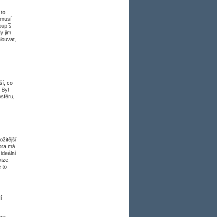
 to
 musí
toupíš
y jim
louvat,
ší, co
 Byl
osféru,
ožitější
tora má
ideální
ize,
 to
í
 za