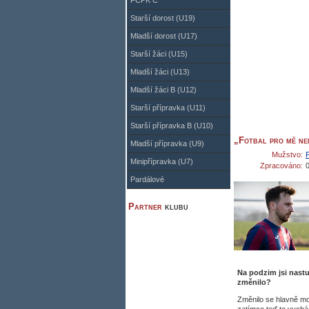
FCPK C
Starší dorost (U19)
Mladší dorost (U17)
Starší žáci (U15)
Mladší žáci (U13)
Mladší žáci B (U12)
Starší přípravka (U11)
Starší přípravka B (U10)
„Fotbal pro mě nen
Mladší přípravka (U9)
Mužstvo:
Minipřípravka (U7)
Zpracováno:
Pardálové
Partner
klubu
Na podzim jsi nastu
změnilo?
Změnilo se hlavně mo