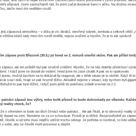
í lépe, aniž bych to nějak extra řešil. Zároveň jsem dobře potrénoval v zimní přípravě, takže
obře připravil. Jsem samozřejmě rád, že jsem začal dostávat šanci v áčku. Na druhou stran
čku, takže mezi tím nedělám rozdíl.
Je jiná zápasová atmosféra – v áčku je víc diváků, otevřený stánek, tombola a celkově větší „
le většina kluků tady mezi tím rozdíl nedělá, nejsou uražení a myslím, že je to tak správně
ím zápase proti Březové
(30.5.)
jsi hned ve 2. minutě otevřel skóre. Pak ale přišel tvrd
o zápasu, ale ten průběh byl pak strašně zvláštní. Myslím, že na nás dolehly předchozí výsl
í. I když jsme se dostali do vedení, hned jsme ho zase ztratili. A pak se to opakovalo.
istotu, možná bychom na to dokázali líp reagovat, ale v téhle situaci je to složité. Když tě to
rát srazí dolů, hraje se pak hrozně těžko. Aktuálně nejsme v situaci, kdy bychom byli gigant
ohužel to pak bylo těžké, i když jsem ještě do poločasu zvládli srovnat na 2:2.
o už patnáct zápasů bez výhry, nebo kolik přesně to bude dohromady po víkendu. Kaž
ný reality check, že?
že s víkendem to bude asi těch čtrnáct nebo patnáct… Ale jak říkáš, je to obrovský reality 
rdý dopad na zem. Nemáme se za co schovávat. Prostě je to těžké. Bezprostředně po zápas
tě, člověk si od toho musí nejdřív udržet trochu odstup. Je potřeba si rozebrat, co kdo uděla
ě u sebe, aby se člověk mohl posunout a zlepšit.