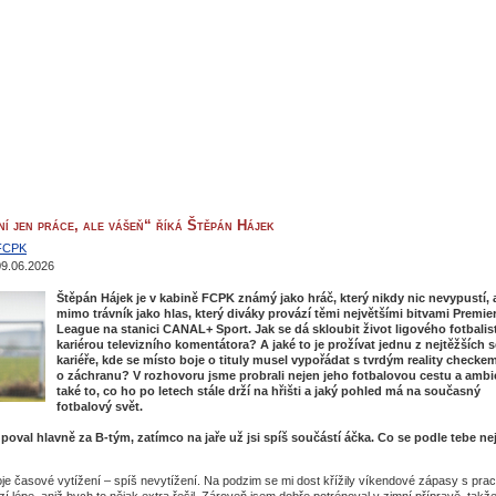
í jen práce, ale vášeň“ říká Štěpán Hájek
FCPK
09.06.2026
Štěpán Hájek je v kabině FCPK známý jako hráč, který nikdy nic nevypustí, 
mimo trávník jako hlas, který diváky provází těmi největšími bitvami Premie
League na stanici CANAL+ Sport. Jak se dá skloubit život ligového fotbalis
kariérou televizního komentátora? A jaké to je prožívat jednu z nejtěžších 
kariéře, kde se místo boje o tituly musel vypořádat s tvrdým reality checkem
o záchranu? V rozhovoru jsme probrali nejen jeho fotbalovou cestu a ambic
také to, co ho po letech stále drží na hřišti a jaký pohled má na současný
fotbalový svět.
poval hlavně za B-tým, zatímco na jaře už jsi spíš součástí áčka. Co se podle tebe ne
je časové vytížení – spíš nevytížení. Na podzim se mi dost křížily víkendové zápasy s prac