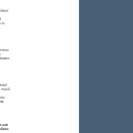
štěstí
ě
e to
 druhou
m
otbalem
 když
ě musíš
toho
lik
e pak
 někdo