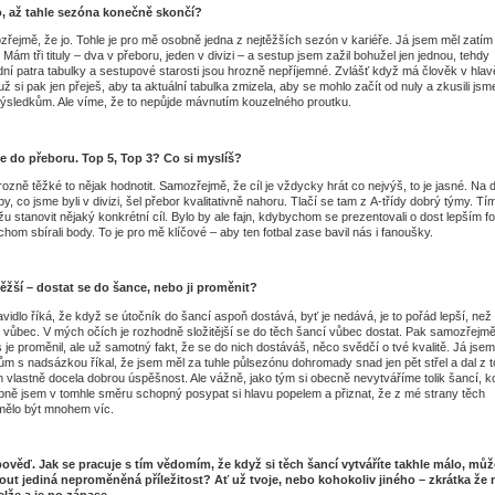
o, až tahle sezóna konečně skončí?
zřejmě, že jo. Tohle je pro mě osobně jedna z nejtěžších sezón v kariéře. Já jsem měl zatím 
Mám tři tituly – dva v přeboru, jeden v divizi – a sestup jsem zažil bohužel jen jednou, tehdy
ní patra tabulky a sestupové starosti jsou hrozně nepříjemné. Zvlášť když má člověk v hlav
už si pak jen přeješ, aby ta aktuální tabulka zmizela, aby se mohlo začít od nuly a zkusili jsm
ýsledkům. Ale víme, že to nepůjde mávnutím kouzelného proutku.
e do přeboru. Top 5, Top 3? Co si myslíš?
 hrozně těžké to nějak hodnotit. Samozřejmě, že cíl je vždycky hrát co nejvýš, to je jasné. Na
y, co jsme byli v divizi, šel přebor kvalitativně nahoru. Tlačí se tam z A-třídy dobrý týmy. Tí
 stanovit nějaký konkrétní cíl. Bylo by ale fajn, kdybychom se prezentovali o dost lepším f
hom sbírali body. To je pro mě klíčové – aby ten fotbal zase bavil nás i fanoušky.
těžší – dostat se do šance, nebo ji proměnit?
avidlo říká, že když se útočník do šancí aspoň dostává, byť je nedává, je to pořád lepší, než
 vůbec. V mých očích je rozhodně složitější se do těch šancí vůbec dostat. Pak samozřejm
ys je proměnil, ale už samotný fakt, že se do nich dostáváš, něco svědčí o tvé kvalitě. Já jsem
m s nadsázkou říkal, že jsem měl za tuhle půlsezónu dohromady snad jen pět střel a dal z 
 vlastně docela dobrou úspěšnost. Ale vážně, jako tým si obecně nevytváříme tolik šancí, ko
obně jsem v tomhle směru schopný posypat si hlavu popelem a přiznat, že z mé strany těch
 mělo být mnohem víc.
věď. Jak se pracuje s tím vědomím, že když si těch šancí vytváříte takhle málo, můž
ut jediná neproměněná příležitost? Ať už tvoje, nebo kohokoliv jiného – zkrátka že
lže a je po zápase.