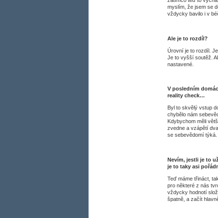
zatímco teď to vycház
myslím, že jsem se d
vždycky bavilo i v bé
Ale je to rozdíl?
Úrovní je to rozdíl. 
Je to vyšší soutěž. A
nastavené.
V posledním domác
reality check…
Byl to skvělý vstup d
chybělo nám sebevědom
Kdybychom měli větší j
zvedne a vzápětí dvak
se sebevědomí týká. B
Nevím, jestli je t
je to taky asi pořád
Teď máme třináct, tak
pro některé z nás tv
vždycky hodnotí složi
špatně, a začít hlavn