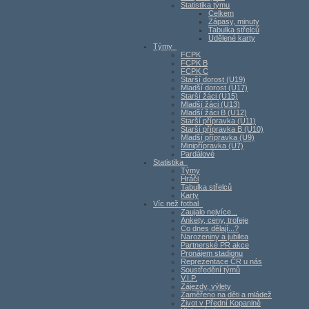
Statistika týmu
Celkem
Zápasy, minuty
Tabulka střelců
Udělené karty
Týmy
FCPK
FCPK B
FCPK C
Starší dorost (U19)
Mladší dorost (U17)
Starší žáci (U15)
Mladší žáci (U13)
Mladší žáci B (U12)
Starší přípravka (U11)
Starší přípravka B (U10)
Mladší přípravka (U9)
Minipřípravka (U7)
Pardálové
Statistika
Týmy
Hráči
Tabulka střelců
Karty
Víc než fotbal
Zaujalo nejvíce...
Ankety, ceny, trofeje
Co dnes dělají...?
Narozeniny a jubilea
Partnerské PR akce
Pronájem stadionu
Reprezentace ČR u nás
Soustředění týmů
V.I.P.
Zájezdy, výlety
Zaměřeno na děti a mládež
Život v Přední Kopanině