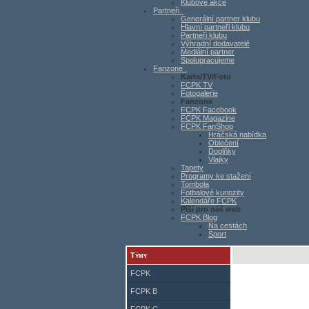
Klubové akce
Partneři
Generální partner klubu
Hlavní partneři klubu
Partneři klubu
Výhradní dodavatelé
Mediální partner
Spolupracujeme
Fanzone
Karta/TV/Foto
FCPK TV
Fotogalerie
Fanzone
FCPK Facebook
FCPK Magazine
FCPK FanShop
Hráčská nabídka
Oblečení
Doplňky
Vlajky
Tapety
Programy ke stažení
Tombola
Fotbalové kuriozity
Kalendáře FCPK
Píší pro náš web
FCPK Blog
Na cestách
Sport
Týmy
FCPK
FCPK B