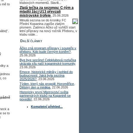
 si
klubových momentů. Slavili...
u mě to
Zlatá tečka za sezonou: C-tým a
mladší žáci U13 převzali
mistrovské trofeje
, 25.06.2026
Minulá sezona se do kroniky FC
Přední Kopanina zapíše zlatým
písmem. Zatímco Áčko už vyhlíží start
náboj“.
letní přípravy na nový ročník Přeboru, v
klubu stále...
Další články
Áčko zná program přípravy i soupeře v
přeboru. Kdo bude černým koněm?
,
ý
25.06.2026
Bye bye sezóno! Celoklubová rozlučka
ukázala sílu naší kopaninské komunity
,
edky a
23.06.2026
Emoce, historické milníky i pohled do
 jednou
budoucnosti: Jaká byla sezóna
i, co
2025/2026?
, 23.06.2026
Týden, který nás propojil: Horoměřice,
Dětský den a miniliga
, 22.06.2026
Historicky první Mistrovství světa
partnerských klubů na Kopanině se
dopádně
povedlo!
, 22.06.2026
Kompletní přehled...
check a
e se to
l