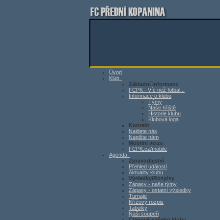
Úvod
Klub
Základní informace
FCPK - Víc než fotbal...
Informace o klubu
Týmy
Naše hřiště
Historie klubu
Klubová loga
Kontakt
Najdete nás
Napište nám
Mobilní verze
FCPK.cz/mobile
Agenda
Zpravodajství
Přehled událostí
Aktuality klubu
Výsledky/Rozpisy
Zápasy - naše týmy
Zápasy - ostatní výsledky
Turnaje
Křížový rozpis
Tabulky
Naši soupeři
Členové našeho klubu