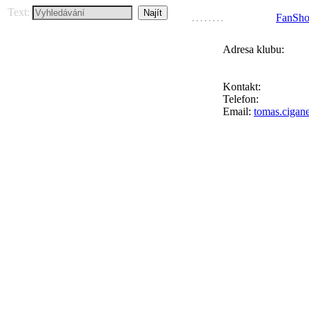
Text:
FanSh
Adresa klubu:
FC Přední Kopan
Ke Goniu 123, 164
Kontakt:
Tomáš Ci
Telefon:
+420 777 
Email:
tomas.cigan