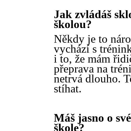
Jak zvládáš sklo
školou?
Někdy je to náro
vychází s tréni
i to, že mám řidi
přeprava na trén
netrvá dlouho. T
stíhat.
Máš jasno o sv
škole?