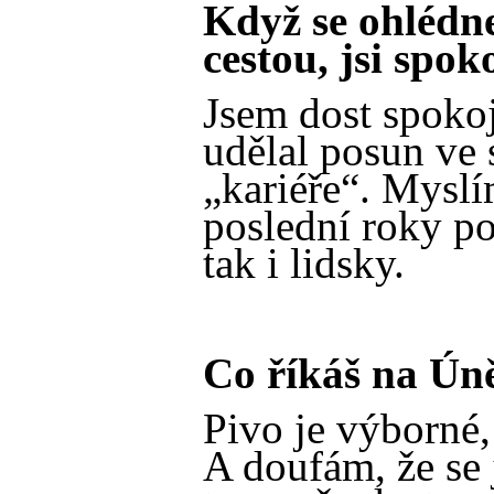
Když se ohlédn
cestou, jsi spo
Jsem dost spokoj
udělal posun ve 
„kariéře“. Myslím
poslední roky po
tak i lidsky.
Co říkáš na Ún
Pivo je výborné,
A doufám, že se 