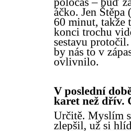
poločas – buď z
áčko. Jen Štěpa
60 minut, takže 
konci trochu vidě
sestavu protočil
by nás to v zápa
ovlivnilo.
V poslední dob
karet než dřív.
Určitě. Myslím s
zlepšil, už si hl