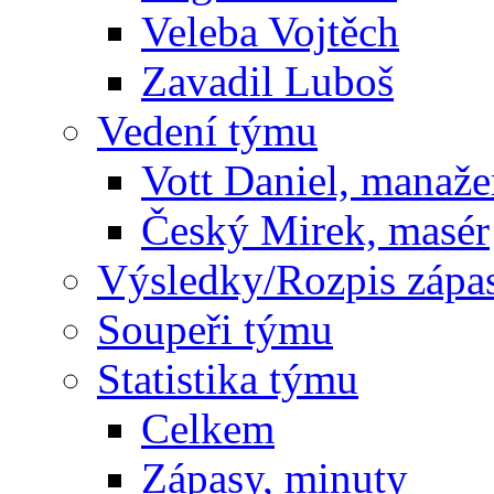
Veleba Vojtěch
Zavadil Luboš
Vedení týmu
Vott Daniel, manaže
Český Mirek, masér
Výsledky/Rozpis zápa
Soupeři týmu
Statistika týmu
Celkem
Zápasy, minuty