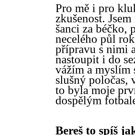
Pro mě i pro klu
zkušenost. Jsem 
šanci za béčko, 
necelého půl rok
přípravu s nimi a
nastoupit i do se
vážím a myslím s
slušný poločas,
to byla moje prv
dospělým fotbal
Bereš to spíš j