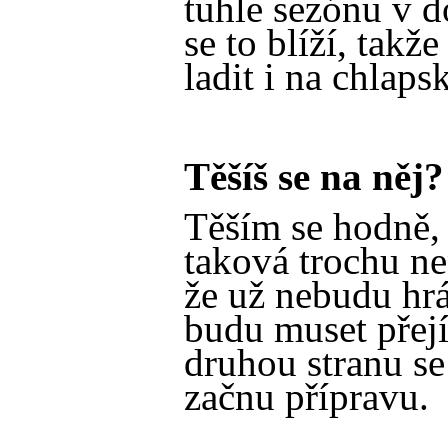
tuhle sezónu v 
se to blíží, takž
ladit i na chlaps
Těšíš se na něj?
Těším se hodně, 
taková trochu n
že už nebudu hrá
budu muset přejí
druhou stranu se
začnu přípravu.