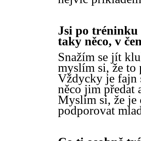
Jsi po tréninku
taky něco, v če
Snažím se jít k
myslím si, že t
Vždycky je fajn 
něco jim předat 
Myslím si, že je
podporovat mlad