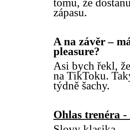
tomu, že dostanu
zápasu.
A na závěr – má
pleasure?
Asi bych řekl, ž
na TikToku. Taky
týdně šachy.
Ohlas trenéra 
Slovy klasika… j