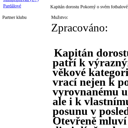
Pardálové
Kapitán dorostu Pokorný o svém fotbalovém 
Partner
klubu
Mužstvo:
Zpracováno:
Kapitán dorost
patří k výrazn
věkové kategori
vrací nejen k p
vyrovnanému ut
ale i k vlastní
posunu v posled
Otevřeně mluví 