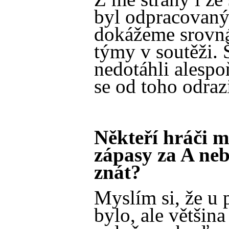
byl odpracovaný 
dokážeme srovná
týmy v soutěži. 
nedotáhli alesp
se od toho odrazi
Někteří hráči m
zápasy za A neb
znát?
Myslím si, že u 
bylo, ale většina