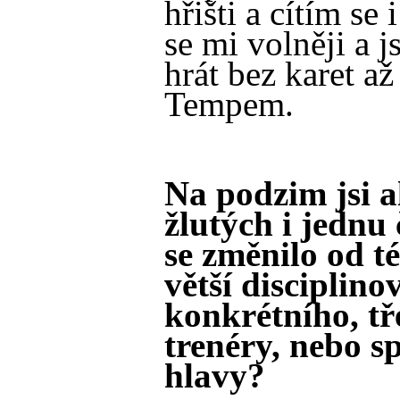
hřišti a cítím se 
se mi volněji a j
hrát bez karet a
Tempem.
Na podzim jsi a
žlutých i jednu
se změnilo od t
větší disciplino
konkrétního, tř
trenéry, nebo sp
hlavy?