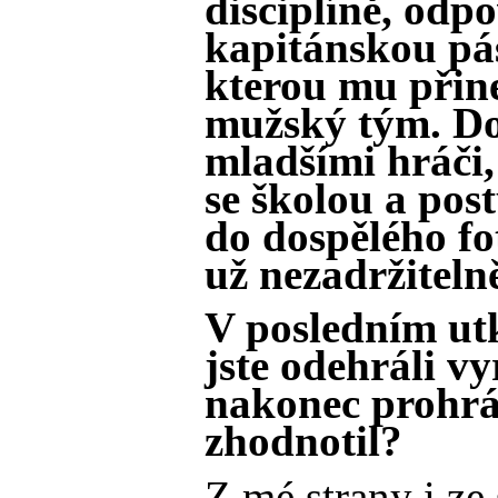
disciplíně, odp
kapitánskou pás
kterou mu přine
mužský tým. Dot
mladšími hráči,
se školou a po
do dospělého fo
už nezadržitelně
V posledním ut
jste odehráli v
nakonec prohrál
zhodnotil?
Z mé strany i ze