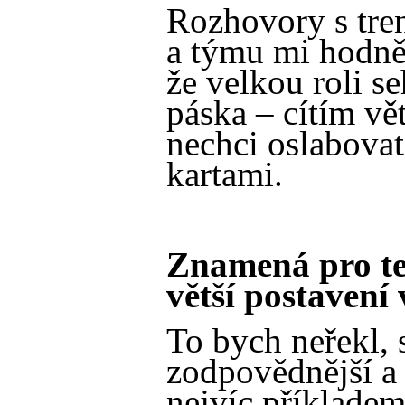
Rozhovory s tren
a týmu mi hodně
že velkou roli se
páska – cítím vě
nechci oslabova
kartami.
Znamená pro teb
větší postavení
To bych neřekl, s
zodpovědnější a 
nejvíc příkladem