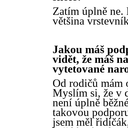
Zatím úplně ne.
většina vrstevní
Jakou máš podp
vidět, že máš na
vytetované nar
Od rodičů mám 
Myslím si, že v 
není úplně běžné
takovou podporu
jsem měl řidičák