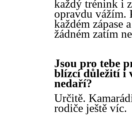
každý trénink i z
opravdu vážím. 
každém zápase a 
žádném zatím ne
Jsou pro tebe p
blízcí důležití i
nedaří?
Určitě. Kamarádi 
rodiče ještě víc.