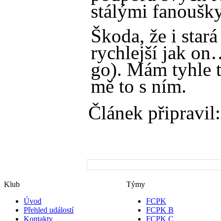
stálými fanouš
Škoda, že i star
rychlejší jak on
go). Mám tyhle t
mě to s ním.
Článek připravil:
Klub
Týmy
Úvod
FCPK
Přehled událostí
FCPK B
Kontakty
FCPK C