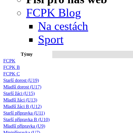
FCPK Blog
Na cestách
Sport
Týmy
Přip
FCPK
FCPK B
FCPK C
Starší dorost (U19)
Mladší dorost (U17)
Starší žáci (U15)
Mladší žáci (U13)
Mladší žáci B (U12)
Starší přípravka (U11)
Starší přípravka B (U10)
Mladší přípravka (U9)
Minipřípravka (U7)