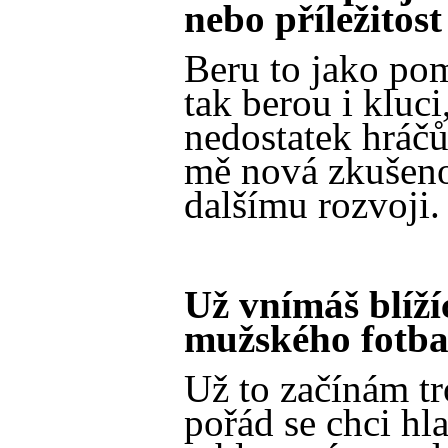
nebo příležitost
Beru to jako pom
tak berou i kluci
nedostatek hráčů
mě nová zkušenos
dalšímu rozvoji.
Už vnímáš blíží
mužského fotba
Už to začínám tr
pořád se chci hl