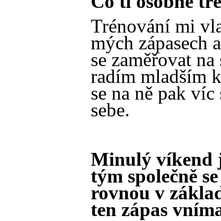
Co ti osobně tr
Trénování mi vl
mých zápasech a
se zaměřovat na s
radím mladším k
se na ně pak víc
sebe.
Minulý víkend j
tým společně se
rovnou v základ
ten zápas vním