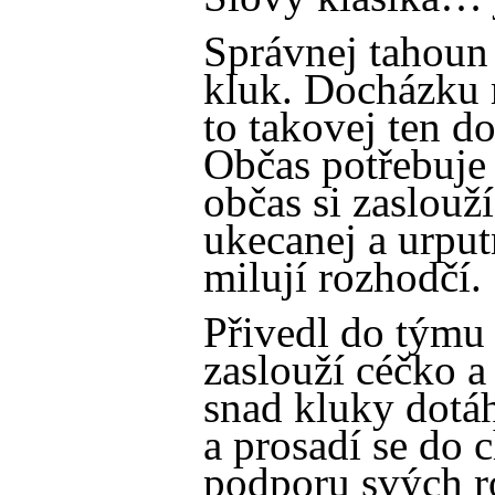
Správnej tahoun 
kluk. Docházku 
to takovej ten d
Občas potřebuje 
občas si zaslouž
ukecanej a urputn
milují rozhodčí.
Přivedl do týmu d
zaslouží céčko a 
snad kluky dotá
a prosadí se do 
podporu svých rod